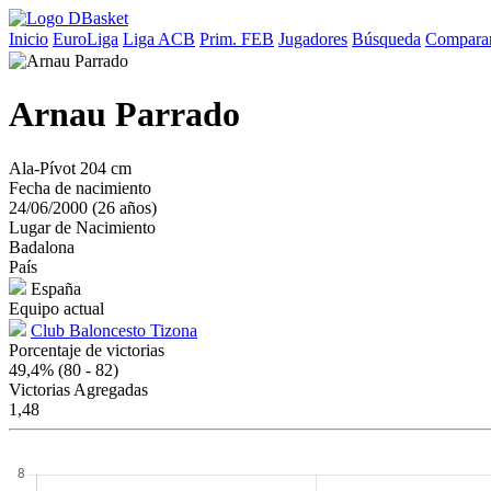
Inicio
EuroLiga
Liga ACB
Prim. FEB
Jugadores
Búsqueda
Comparar
Arnau Parrado
Ala-Pívot
204 cm
Fecha de nacimiento
24/06/2000 (26 años)
Lugar de Nacimiento
Badalona
País
España
Equipo actual
Club Baloncesto Tizona
Porcentaje de victorias
49,4%
(80 - 82)
Victorias Agregadas
1,48