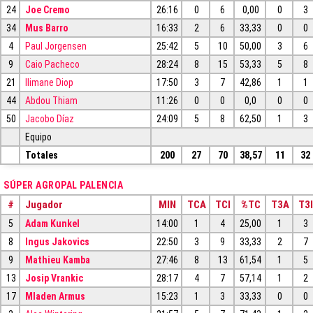
24
Joe Cremo
26:16
0
6
0,00
0
3
34
Mus Barro
16:33
2
6
33,33
0
0
4
Paul Jorgensen
25:42
5
10
50,00
3
6
9
Caio Pacheco
28:24
8
15
53,33
5
8
21
Ilimane Diop
17:50
3
7
42,86
1
1
44
Abdou Thiam
11:26
0
0
0,0
0
0
50
Jacobo Díaz
24:09
5
8
62,50
1
3
Equipo
Totales
200
27
70
38,57
11
32
SÚPER AGROPAL PALENCIA
#
Jugador
MIN
TCA
TCI
%TC
T3A
T3I
5
Adam Kunkel
14:00
1
4
25,00
1
3
8
Ingus Jakovics
22:50
3
9
33,33
2
7
9
Mathieu Kamba
27:46
8
13
61,54
1
5
13
Josip Vrankic
28:17
4
7
57,14
1
2
17
Mladen Armus
15:23
1
3
33,33
0
0