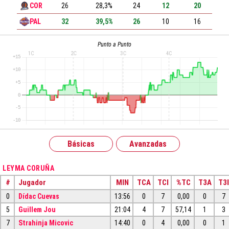
COR
26
28,3%
24
12
20
PAL
32
39,5%
26
10
16
Punto a Punto
Básicas
Avanzadas
LEYMA CORUÑA
#
Jugador
MIN
TCA
TCI
%TC
T3A
T3I
0
Dídac Cuevas
13:56
0
7
0,00
0
7
5
Guillem Jou
21:04
4
7
57,14
1
3
7
Strahinja Micovic
14:40
0
4
0,00
0
1