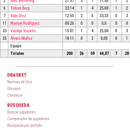
2
Alec Wintering
21:57
5
7
71,43
1
2
6
Tobias Borg
23:14
1
4
25,00
1
2
7
Xabi Oroz
12:55
2
6
33,33
0
3
11
Manuel Rodríguez
00:26
0
0
0,0
0
0
33
Vasilije Vucetic
15:01
1
4
25,00
0
3
35
Álvaro Muñoz
18:11
0
2
0,00
0
1
Equipo
Totales
200
26
59
44,07
7
28
DBASKET
Normas de Uso
Glosario
Contacto
BÚSQUEDA
Buscar jugadores
Comparador de jugadores
Búsqueda por partido