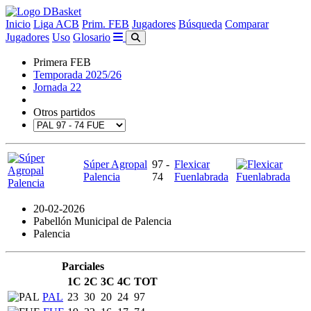
Inicio
Liga ACB
Prim. FEB
Jugadores
Búsqueda
Comparar
Jugadores
Uso
Glosario
Primera FEB
Temporada 2025/26
Jornada 22
Otros partidos
Súper Agropal
97 -
Flexicar
Palencia
74
Fuenlabrada
20-02-2026
Pabellón Municipal de Palencia
Palencia
Parciales
1C
2C
3C
4C
TOT
PAL
23
30
20
24
97