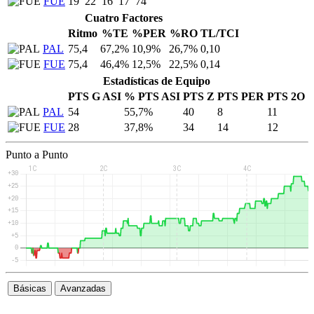
FUE
19
22
16
17
74
Cuatro Factores
Ritmo
%TE
%PER
%RO
TL/TCI
PAL
75,4
67,2%
10,9%
26,7%
0,10
FUE
75,4
46,4%
12,5%
22,5%
0,14
Estadísticas de Equipo
PTS G ASI
% PTS ASI
PTS Z
PTS PER
PTS 2O
PAL
54
55,7%
40
8
11
FUE
28
37,8%
34
14
12
Punto a Punto
Básicas
Avanzadas