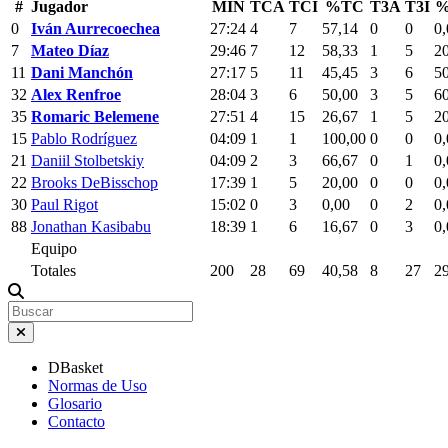
#
Jugador
MIN
TCA
TCI
%TC
T3A
T3I
%
0
Iván Aurrecoechea
27:24
4
7
57,14
0
0
0,
7
Mateo Díaz
29:46
7
12
58,33
1
5
2
11
Dani Manchón
27:17
5
11
45,45
3
6
5
32
Alex Renfroe
28:04
3
6
50,00
3
5
6
35
Romaric Belemene
27:51
4
15
26,67
1
5
2
15
Pablo Rodríguez
04:09
1
1
100,00
0
0
0,
21
Daniil Stolbetskiy
04:09
2
3
66,67
0
1
0,
22
Brooks DeBisschop
17:39
1
5
20,00
0
0
0,
30
Paul Rigot
15:02
0
3
0,00
0
2
0,
88
Jonathan Kasibabu
18:39
1
6
16,67
0
3
0,
Equipo
Totales
200
28
69
40,58
8
27
2
DBasket
Normas de Uso
Glosario
Contacto