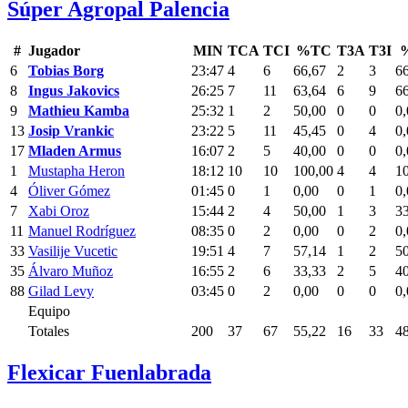
Súper Agropal Palencia
#
Jugador
MIN
TCA
TCI
%TC
T3A
T3I
6
Tobias Borg
23:47
4
6
66,67
2
3
6
8
Ingus Jakovics
26:25
7
11
63,64
6
9
6
9
Mathieu Kamba
25:32
1
2
50,00
0
0
0,
13
Josip Vrankic
23:22
5
11
45,45
0
4
0,
17
Mladen Armus
16:07
2
5
40,00
0
0
0,
1
Mustapha Heron
18:12
10
10
100,00
4
4
1
4
Óliver Gómez
01:45
0
1
0,00
0
1
0,
7
Xabi Oroz
15:44
2
4
50,00
1
3
3
11
Manuel Rodríguez
08:35
0
2
0,00
0
2
0,
33
Vasilije Vucetic
19:51
4
7
57,14
1
2
5
35
Álvaro Muñoz
16:55
2
6
33,33
2
5
4
88
Gilad Levy
03:45
0
2
0,00
0
0
0,
Equipo
Totales
200
37
67
55,22
16
33
4
Flexicar Fuenlabrada