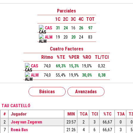
Parciales
1C
2C
3C
4C
TOT
CAS
31
24
16
26
97
ALM
19
20
20
24
83
Cuatro Factores
Ritmo
%TE
%PER
%RO
TL/TCI
CAS
74,0
69,3%
15,3%
19,0%
0,32
ALM
74,0
55,4%
19,9%
30,0%
0,38
Básicas
Avanzadas
TAU CASTELLÓ
#
Jugador
MIN
TCA
TCI
%TC
T3A
T3
2
Joey van Zegeren
23:57
2
3
66,67
0
0
7
Romà Bas
21:26
4
6
66,67
3
5