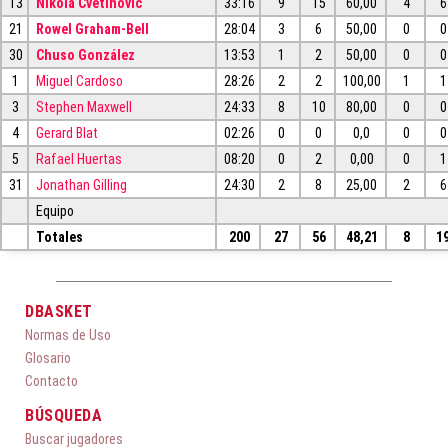
13
Nikola Cvetinovic
33:16
9
15
60,00
4
6
21
Rowel Graham-Bell
28:04
3
6
50,00
0
0
30
Chuso González
13:53
1
2
50,00
0
0
1
Miguel Cardoso
28:26
2
2
100,00
1
1
3
Stephen Maxwell
24:33
8
10
80,00
0
0
4
Gerard Blat
02:26
0
0
0,0
0
0
5
Rafael Huertas
08:20
0
2
0,00
0
1
31
Jonathan Gilling
24:30
2
8
25,00
2
6
Equipo
Totales
200
27
56
48,21
8
1
DBASKET
Normas de Uso
Glosario
Contacto
BÚSQUEDA
Buscar jugadores