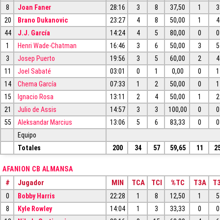
8
Joan Faner
28:16
3
8
37,50
1
3
20
Brano Dukanovic
23:27
4
8
50,00
1
4
44
J.J. García
14:24
4
5
80,00
0
0
1
Henri Wade-Chatman
16:46
3
6
50,00
3
5
3
Josep Puerto
19:56
3
5
60,00
2
4
11
Joel Sabaté
03:01
0
1
0,00
0
1
14
Chema García
07:33
1
2
50,00
0
1
15
Ignacio Rosa
13:11
2
4
50,00
1
2
21
Julio de Assis
14:57
3
3
100,00
0
0
55
Aleksandar Marcius
13:06
5
6
83,33
0
0
Equipo
Totales
200
34
57
59,65
11
2
AFANION CB ALMANSA
#
Jugador
MIN
TCA
TCI
%TC
T3A
T3
0
Bobby Harris
22:28
1
8
12,50
1
5
8
Kyle Rowley
14:04
1
3
33,33
0
0