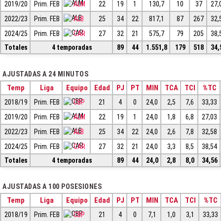
2019/20
Prim. FEB
ALM
22
19
1
130,7
10
37
27,
2022/23
Prim. FEB
ALB
25
34
22
817,1
87
267
32,
2024/25
Prim. FEB
CAR
27
32
21
575,7
79
205
38,
Totales
4 temporadas
89
44
1.551,8
179
518
34,
AJUSTADAS A 24 MINUTOS
Temp
Liga
Equipo
Edad
PJ
PT
MIN
TCA
TCI
%TC
2018/19
Prim. FEB
CBP
21
4
0
24,0
2,5
7,6
33,33
2019/20
Prim. FEB
ALM
22
19
1
24,0
1,8
6,8
27,03
2022/23
Prim. FEB
ALB
25
34
22
24,0
2,6
7,8
32,58
2024/25
Prim. FEB
CAR
27
32
21
24,0
3,3
8,5
38,54
Totales
4 temporadas
89
44
24,0
2,8
8,0
34,56
AJUSTADAS A 100 POSESIONES
Temp
Liga
Equipo
Edad
PJ
PT
MIN
TCA
TCI
%TC
2018/19
Prim. FEB
CBP
21
4
0
7,1
1,0
3,1
33,33