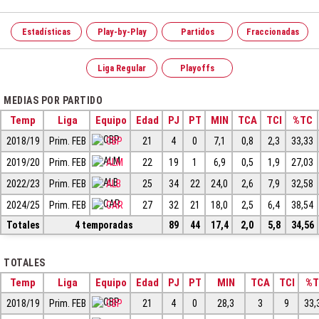
Estadísticas
Play-by-Play
Partidos
Fraccionadas
Liga Regular
Playoffs
MEDIAS POR PARTIDO
Temp
Liga
Equipo
Edad
PJ
PT
MIN
TCA
TCI
%TC
2018/19
Prim. FEB
CBP
21
4
0
7,1
0,8
2,3
33,33
2019/20
Prim. FEB
ALM
22
19
1
6,9
0,5
1,9
27,03
2022/23
Prim. FEB
ALB
25
34
22
24,0
2,6
7,9
32,58
2024/25
Prim. FEB
CAR
27
32
21
18,0
2,5
6,4
38,54
Totales
4 temporadas
89
44
17,4
2,0
5,8
34,56
TOTALES
Temp
Liga
Equipo
Edad
PJ
PT
MIN
TCA
TCI
%T
2018/19
Prim. FEB
CBP
21
4
0
28,3
3
9
33,