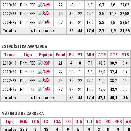
2019/20
Prim. FEB
ALM
22
19
1
6,9
0,7
2,6
27,03
2022/23
Prim. FEB
ALB
25
34
22
24,0
3,5
10,8
32,58
2024/25
Prim. FEB
CAR
27
32
21
18,0
3,3
8,5
38,54
Totales
4 temporadas
89
44
17,4
2,7
7,9
34,56
ESTADÍSTICA AVANZADA
Temp
Liga
Equipo
Edad
PJ
PT
MIN
%TR
%TE
RT3
2018/19
Prim. FEB
CBP
21
4
0
7,1
40,5
38,9
0,4
2019/20
Prim. FEB
ALM
22
19
1
6,9
35,0
32,4
0,4
2022/23
Prim. FEB
ALB
25
34
22
24,0
41,1
38,2
0,5
2024/25
Prim. FEB
CAR
27
32
21
18,0
45,6
43,9
0,5
Totales
4 temporadas
89
44
17,4
42,4
40,1
0,5
MÁXIMOS DE CARRERA
Tipo
MIN
TCA
TCI
T3A
T3I
TLA
TLI
RO
RD
REB
AS
Totales
35,3
8
13
4
9
5
9
3
8
9
8