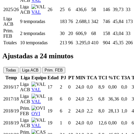
ACB
VAL
Liga
2025/26
26
25
6
436,6
58
146
39,73
33
ACB
VAL
Liga
9 temporadas
183
76
2.688,1
342
746
45,84
173
ACB
Prim.
2 temporadas
30
20
606,9
68
158
43,04
33
FEB
Totales
10 temporadas
213
96
3.295,0
410
904
45,35
206
Ajustadas a 24 minutos
Todas
Liga ACB
Prim. FEB
Temp
Liga
Equipo
Edad
PJ
PT
MIN
TCA
TCI
%TC
T3A
Liga
2016/17
17
2
0
24,0
0,0
8,9
0,00
0,0
3
ACB
VAL
Liga
2017/18
18
6
0
24,0
2,5
6,8
36,36
0,0
3
ACB
VAL
Prim.
2018/19
19
6
2
24,0
2,2
8,0
28,13
1,0
4
FEB
OVI
Liga
2018/19
19
1
0
24,0
0,0
12,6
0,00
0,0
6
ACB
VAL
Prim.