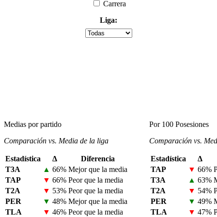
Carrera
Liga:
Medias por partido
Por 100 Posesiones
Comparación vs. Media de la liga
Comparación vs. Medi
Estadística
Δ
Diferencia
Estadística
Δ
T3A
▲
66%
Mejor que la media
TAP
▼
66%
P
TAP
▼
66%
Peor que la media
T3A
▲
63%
M
T2A
▼
53%
Peor que la media
T2A
▼
54%
P
PER
▼
48%
Mejor que la media
PER
▼
49%
M
TLA
▼
46%
Peor que la media
TLA
▼
47%
P