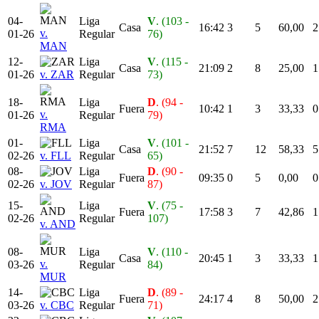
04-
Liga
V
. (103 -
Casa
16:42
3
5
60,00
2
v.
01-26
Regular
76)
MAN
12-
Liga
V
. (115 -
Casa
21:09
2
8
25,00
1
01-26
v. ZAR
Regular
73)
18-
Liga
D
. (94 -
Fuera
10:42
1
3
33,33
0
v.
01-26
Regular
79)
RMA
01-
Liga
V
. (101 -
Casa
21:52
7
12
58,33
5
02-26
v. FLL
Regular
65)
08-
Liga
D
. (90 -
Fuera
09:35
0
5
0,00
0
02-26
v. JOV
Regular
87)
15-
Liga
V
. (75 -
Fuera
17:58
3
7
42,86
1
02-26
Regular
107)
v. AND
08-
Liga
V
. (110 -
Casa
20:45
1
3
33,33
1
v.
03-26
Regular
84)
MUR
14-
Liga
D
. (89 -
Fuera
24:17
4
8
50,00
2
03-26
v. CBC
Regular
71)