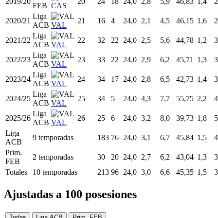
2019/20
20
24
18
24,0
2,8
5,9
46,83
1,4
2
FEB
CAS
Liga
2020/21
21
16
4
24,0
2,1
4,5
46,15
1,6
2
ACB
VAL
Liga
2021/22
22
32
22
24,0
2,5
5,6
44,78
1,2
3
ACB
VAL
Liga
2022/23
23
33
22
24,0
2,9
6,2
45,71
1,3
3
ACB
VAL
Liga
2023/24
24
34
17
24,0
2,8
6,5
42,73
1,4
3
ACB
VAL
Liga
2024/25
25
34
5
24,0
4,3
7,7
55,75
2,2
4
ACB
VAL
Liga
2025/26
26
25
6
24,0
3,2
8,0
39,73
1,8
5
ACB
VAL
Liga
9 temporadas
183
76
24,0
3,1
6,7
45,84
1,5
4
ACB
Prim.
2 temporadas
30
20
24,0
2,7
6,2
43,04
1,3
3
FEB
Totales
10 temporadas
213
96
24,0
3,0
6,6
45,35
1,5
3
Ajustadas a 100 posesiones
Todas
Liga ACB
Prim. FEB