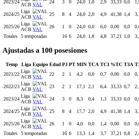
2023/24
24
3
0
24,0
1,0
2,9
33,33
0,0
1,
ACB
VAL
Liga
2024/25
25
8
4
24,0
2,0
4,9
41,38
1,4
3,
ACB
VAL
Liga
2025/26
26
1
0
24,0
0,0
6,0
0,00
0,0
0,
ACB
VAL
Totales
5 temporadas
16
6
24,0
1,8
4,8
37,21
1,0
3,
Ajustadas a 100 posesiones
Temp
Liga
Equipo
Edad
PJ
PT
MIN
TCA
TCI
%TC
T3A
T
Liga
2021/22
22
2
1
4,2
0,0
0,7
0,00
0,0
0,
ACB
VAL
Liga
2022/23
23
2
1
17,1
2,1
6,4
33,33
0,7
2,
ACB
VAL
Liga
2023/24
24
3
0
8,3
0,4
1,3
33,33
0,0
0,
ACB
VAL
Liga
2024/25
25
8
4
17,7
2,0
4,9
41,38
1,4
3,
ACB
VAL
Liga
2025/26
26
1
0
4,0
0,0
1,4
0,00
0,0
0,
ACB
VAL
Totales
5 temporadas
16
6
13,3
1,4
3,7
37,21
0,8
2,