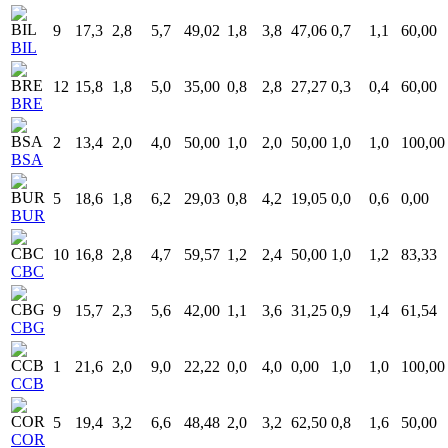
9
17,3
2,8
5,7
49,02
1,8
3,8
47,06
0,7
1,1
60,00
BIL
12
15,8
1,8
5,0
35,00
0,8
2,8
27,27
0,3
0,4
60,00
BRE
2
13,4
2,0
4,0
50,00
1,0
2,0
50,00
1,0
1,0
100,00
BSA
5
18,6
1,8
6,2
29,03
0,8
4,2
19,05
0,0
0,6
0,00
BUR
10
16,8
2,8
4,7
59,57
1,2
2,4
50,00
1,0
1,2
83,33
CBC
9
15,7
2,3
5,6
42,00
1,1
3,6
31,25
0,9
1,4
61,54
CBG
1
21,6
2,0
9,0
22,22
0,0
4,0
0,00
1,0
1,0
100,00
CCB
5
19,4
3,2
6,6
48,48
2,0
3,2
62,50
0,8
1,6
50,00
COR