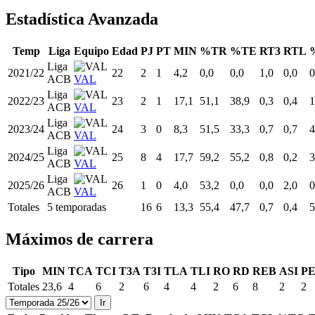
Estadística Avanzada
Temp
Liga
Equipo
Edad
PJ
PT
MIN
%TR
%TE
RT3
RTL
Liga
2021/22
22
2
1
4,2
0,0
0,0
1,0
0,0
0
ACB
VAL
Liga
2022/23
23
2
1
17,1
51,1
38,9
0,3
0,4
1
ACB
VAL
Liga
2023/24
24
3
0
8,3
51,5
33,3
0,7
0,7
4
ACB
VAL
Liga
2024/25
25
8
4
17,7
59,2
55,2
0,8
0,2
3
ACB
VAL
Liga
2025/26
26
1
0
4,0
53,2
0,0
0,0
2,0
0
ACB
VAL
Totales
5 temporadas
16
6
13,3
55,4
47,7
0,7
0,4
5
Máximos de carrera
Tipo
MIN
TCA
TCI
T3A
T3I
TLA
TLI
RO
RD
REB
ASI
P
Totales
23,6
4
6
2
6
4
4
2
6
8
2
2