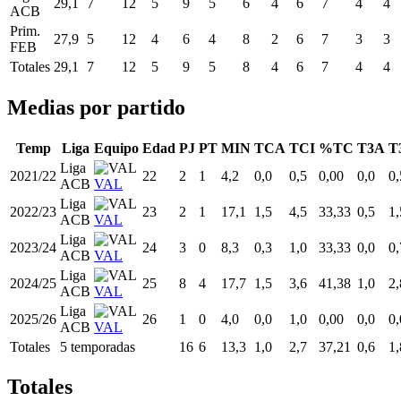
29,1
7
12
5
9
5
6
4
6
7
4
4
ACB
Prim.
27,9
5
12
4
6
4
8
2
6
7
3
3
FEB
Totales
29,1
7
12
5
9
5
8
4
6
7
4
4
Medias por partido
Temp
Liga
Equipo
Edad
PJ
PT
MIN
TCA
TCI
%TC
T3A
T
Liga
2021/22
22
2
1
4,2
0,0
0,5
0,00
0,0
0,
ACB
VAL
Liga
2022/23
23
2
1
17,1
1,5
4,5
33,33
0,5
1,
ACB
VAL
Liga
2023/24
24
3
0
8,3
0,3
1,0
33,33
0,0
0,
ACB
VAL
Liga
2024/25
25
8
4
17,7
1,5
3,6
41,38
1,0
2,
ACB
VAL
Liga
2025/26
26
1
0
4,0
0,0
1,0
0,00
0,0
0,
ACB
VAL
Totales
5 temporadas
16
6
13,3
1,0
2,7
37,21
0,6
1,
Totales