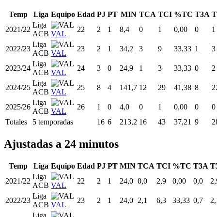
Temp
Liga
Equipo
Edad
PJ
PT
MIN
TCA
TCI
%TC
T3A
T
Liga
2021/22
22
2
1
8,4
0
1
0,00
0
1
ACB
VAL
Liga
2022/23
23
2
1
34,2
3
9
33,33
1
3
ACB
VAL
Liga
2023/24
24
3
0
24,9
1
3
33,33
0
2
ACB
VAL
Liga
2024/25
25
8
4
141,7
12
29
41,38
8
2
ACB
VAL
Liga
2025/26
26
1
0
4,0
0
1
0,00
0
0
ACB
VAL
Totales
5 temporadas
16
6
213,2
16
43
37,21
9
2
Ajustadas a 24 minutos
Temp
Liga
Equipo
Edad
PJ
PT
MIN
TCA
TCI
%TC
T3A
T
Liga
2021/22
22
2
1
24,0
0,0
2,9
0,00
0,0
2,
ACB
VAL
Liga
2022/23
23
2
1
24,0
2,1
6,3
33,33
0,7
2,
ACB
VAL
Liga