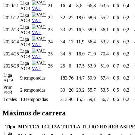
Liga
2020/21
21
16
4
8,6
66,8
63,5
0,6
0,4
ACB
VAL
Liga
2021/22
22
32
22
18,0
58,6
55,2
0,6
0,2
ACB
VAL
Liga
2022/23
23
33
22
16,3
58,9
56,1
0,6
0,2
ACB
VAL
Liga
2023/24
24
34
17
11,9
56,4
53,2
0,5
0,3
ACB
VAL
Liga
2024/25
25
34
5
16,0
71,0
70,4
0,6
0,2
ACB
VAL
Liga
2025/26
26
25
6
17,5
53,0
51,0
0,7
0,2
ACB
VAL
Liga
9 temporadas
183
76
14,7
59,9
57,4
0,6
0,2
ACB
Prim.
2 temporadas
30
20
20,2
55,7
53,5
0,5
0,2
FEB
Totales
10 temporadas
213
96
15,5
59,1
56,7
0,6
0,2
Máximos de carrera
Tipo
MIN
TCA
TCI
T3A
T3I
TLA
TLI
RO
RD
REB
ASI
P
Liga