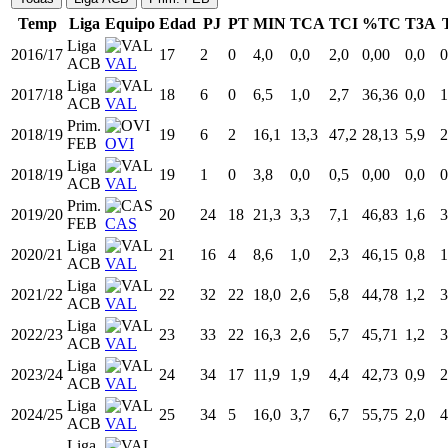
Temp
Liga
Equipo
Edad
PJ
PT
MIN
TCA
TCI
%TC
T3A
Liga
2016/17
17
2
0
4,0
0,0
2,0
0,00
0,0
0
ACB
VAL
Liga
2017/18
18
6
0
6,5
1,0
2,7
36,36
0,0
1
ACB
VAL
Prim.
2018/19
19
6
2
16,1
13,3
47,2
28,13
5,9
2
FEB
OVI
Liga
2018/19
19
1
0
3,8
0,0
0,5
0,00
0,0
0
ACB
VAL
Prim.
2019/20
20
24
18
21,3
3,3
7,1
46,83
1,6
3
FEB
CAS
Liga
2020/21
21
16
4
8,6
1,0
2,3
46,15
0,8
1
ACB
VAL
Liga
2021/22
22
32
22
18,0
2,6
5,8
44,78
1,2
3
ACB
VAL
Liga
2022/23
23
33
22
16,3
2,6
5,7
45,71
1,2
3
ACB
VAL
Liga
2023/24
24
34
17
11,9
1,9
4,4
42,73
0,9
2
ACB
VAL
Liga
2024/25
25
34
5
16,0
3,7
6,7
55,75
2,0
4
ACB
VAL
Liga