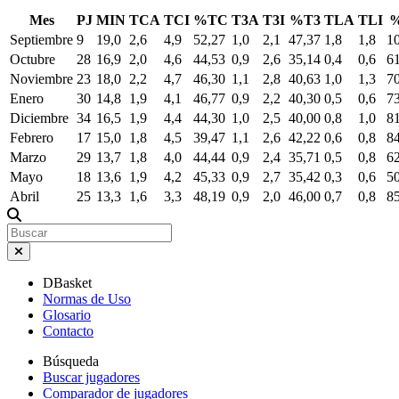
Mes
PJ
MIN
TCA
TCI
%TC
T3A
T3I
%T3
TLA
TLI
Septiembre
9
19,0
2,6
4,9
52,27
1,0
2,1
47,37
1,8
1,8
1
Octubre
28
16,9
2,0
4,6
44,53
0,9
2,6
35,14
0,4
0,6
61
Noviembre
23
18,0
2,2
4,7
46,30
1,1
2,8
40,63
1,0
1,3
7
Enero
30
14,8
1,9
4,1
46,77
0,9
2,2
40,30
0,5
0,6
7
Diciembre
34
16,5
1,9
4,4
44,30
1,0
2,5
40,00
0,8
1,0
8
Febrero
17
15,0
1,8
4,5
39,47
1,1
2,6
42,22
0,6
0,8
8
Marzo
29
13,7
1,8
4,0
44,44
0,9
2,4
35,71
0,5
0,8
6
Mayo
18
13,6
1,9
4,2
45,33
0,9
2,7
35,42
0,3
0,6
5
Abril
25
13,3
1,6
3,3
48,19
0,9
2,0
46,00
0,7
0,8
8
DBasket
Normas de Uso
Glosario
Contacto
Búsqueda
Buscar jugadores
Comparador de jugadores