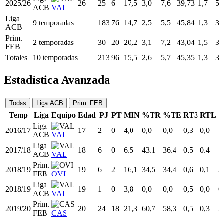
2025/26
26
25
6
17,5
3,0
7,6
39,73
1,7
5
ACB
VAL
Liga
9 temporadas
183
76
14,7
2,5
5,5
45,84
1,3
3
ACB
Prim.
2 temporadas
30
20
20,2
3,1
7,2
43,04
1,5
3
FEB
Totales
10 temporadas
213
96
15,5
2,6
5,7
45,35
1,3
3
Estadística Avanzada
Todas
Liga ACB
Prim. FEB
Temp
Liga
Equipo
Edad
PJ
PT
MIN
%TR
%TE
RT3
RTL
Liga
2016/17
17
2
0
4,0
0,0
0,0
0,3
0,0
ACB
VAL
Liga
2017/18
18
6
0
6,5
43,1
36,4
0,5
0,4
ACB
VAL
Prim.
2018/19
19
6
2
16,1
34,5
34,4
0,6
0,1
FEB
OVI
Liga
2018/19
19
1
0
3,8
0,0
0,0
0,5
0,0
ACB
VAL
Prim.
2019/20
20
24
18
21,3
60,7
58,3
0,5
0,3
FEB
CAS