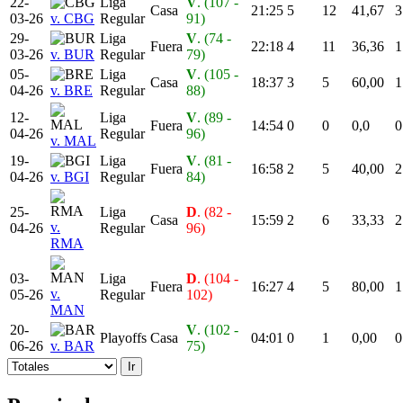
22-
Liga
V
. (107 -
Casa
21:25
5
12
41,67
3
03-26
v. CBG
Regular
91)
29-
Liga
V
. (74 -
Fuera
22:18
4
11
36,36
1
03-26
v. BUR
Regular
79)
05-
Liga
V
. (105 -
Casa
18:37
3
5
60,00
1
04-26
v. BRE
Regular
88)
12-
Liga
V
. (89 -
Fuera
14:54
0
0
0,0
0
04-26
Regular
96)
v. MAL
19-
Liga
V
. (81 -
Fuera
16:58
2
5
40,00
2
04-26
v. BGI
Regular
84)
25-
Liga
D
. (82 -
Casa
15:59
2
6
33,33
2
v.
04-26
Regular
96)
RMA
03-
Liga
D
. (104 -
Fuera
16:27
4
5
80,00
1
v.
05-26
Regular
102)
MAN
20-
V
. (102 -
Playoffs
Casa
04:01
0
1
0,00
0
06-26
v. BAR
75)