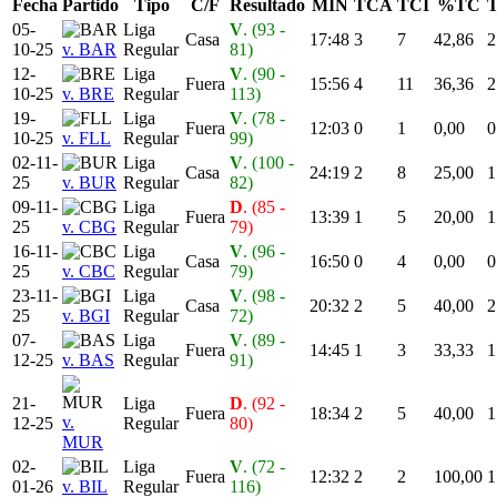
Fecha
Partido
Tipo
C/F
Resultado
MIN
TCA
TCI
%TC
05-
Liga
V
. (93 -
Casa
17:48
3
7
42,86
2
10-25
v. BAR
Regular
81)
12-
Liga
V
. (90 -
Fuera
15:56
4
11
36,36
2
10-25
v. BRE
Regular
113)
19-
Liga
V
. (78 -
Fuera
12:03
0
1
0,00
0
10-25
v. FLL
Regular
99)
02-11-
Liga
V
. (100 -
Casa
24:19
2
8
25,00
1
25
v. BUR
Regular
82)
09-11-
Liga
D
. (85 -
Fuera
13:39
1
5
20,00
1
25
v. CBG
Regular
79)
16-11-
Liga
V
. (96 -
Casa
16:50
0
4
0,00
0
25
v. CBC
Regular
79)
23-11-
Liga
V
. (98 -
Casa
20:32
2
5
40,00
2
25
v. BGI
Regular
72)
07-
Liga
V
. (89 -
Fuera
14:45
1
3
33,33
1
12-25
v. BAS
Regular
91)
21-
Liga
D
. (92 -
Fuera
18:34
2
5
40,00
1
v.
12-25
Regular
80)
MUR
02-
Liga
V
. (72 -
Fuera
12:32
2
2
100,00
1
01-26
v. BIL
Regular
116)