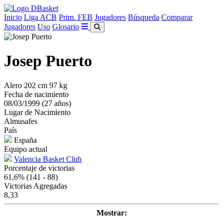
Inicio
Liga ACB
Prim. FEB
Jugadores
Búsqueda
Comparar
Jugadores
Uso
Glosario
Josep Puerto
Alero
202 cm
97 kg
Fecha de nacimiento
08/03/1999 (27 años)
Lugar de Nacimiento
Almusafes
País
España
Equipo actual
Valencia Basket Club
Porcentaje de victorias
61,6%
(141 - 88)
Victorias Agregadas
8,33
Mostrar: