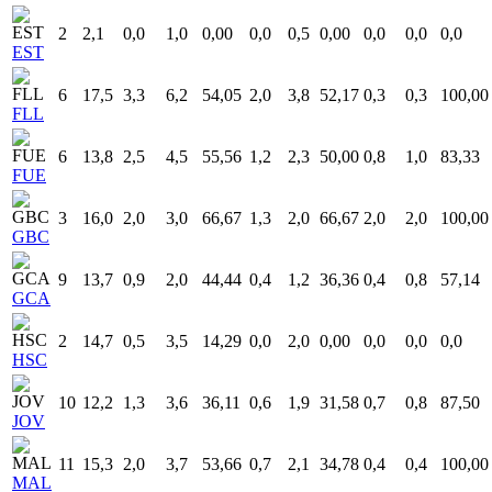
2
2,1
0,0
1,0
0,00
0,0
0,5
0,00
0,0
0,0
0,0
EST
6
17,5
3,3
6,2
54,05
2,0
3,8
52,17
0,3
0,3
100,00
FLL
6
13,8
2,5
4,5
55,56
1,2
2,3
50,00
0,8
1,0
83,33
FUE
3
16,0
2,0
3,0
66,67
1,3
2,0
66,67
2,0
2,0
100,00
GBC
9
13,7
0,9
2,0
44,44
0,4
1,2
36,36
0,4
0,8
57,14
GCA
2
14,7
0,5
3,5
14,29
0,0
2,0
0,00
0,0
0,0
0,0
HSC
10
12,2
1,3
3,6
36,11
0,6
1,9
31,58
0,7
0,8
87,50
JOV
11
15,3
2,0
3,7
53,66
0,7
2,1
34,78
0,4
0,4
100,00
MAL