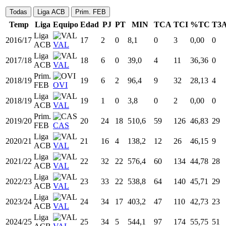
Todas
Liga ACB
Prim. FEB
Temp
Liga
Equipo
Edad
PJ
PT
MIN
TCA
TCI
%TC
T3
Liga
2016/17
17
2
0
8,1
0
3
0,00
0
ACB
VAL
Liga
2017/18
18
6
0
39,0
4
11
36,36
0
ACB
VAL
Prim.
2018/19
19
6
2
96,4
9
32
28,13
4
FEB
OVI
Liga
2018/19
19
1
0
3,8
0
2
0,00
0
ACB
VAL
Prim.
2019/20
20
24
18
510,6
59
126
46,83
29
FEB
CAS
Liga
2020/21
21
16
4
138,2
12
26
46,15
9
ACB
VAL
Liga
2021/22
22
32
22
576,4
60
134
44,78
28
ACB
VAL
Liga
2022/23
23
33
22
538,8
64
140
45,71
29
ACB
VAL
Liga
2023/24
24
34
17
403,2
47
110
42,73
23
ACB
VAL
Liga
2024/25
25
34
5
544,1
97
174
55,75
51