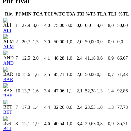
Por rival
Riv.
PJ
MIN
TCA
TCI
%TC
T3A
T3I
%T3
TLA
TLI
%TL
1
27,9
3,0
4,0
75,00
0,0
0,0
0,0
4,0
8,0
50,00
ALI
2
20,7
1,5
3,0
50,00
1,0
2,0
50,00
0,0
0,0
0,0
ALM
7
12,5
2,0
4,1
48,28
1,0
2,4
41,18
0,6
0,9
66,67
AND
10
15,6
1,6
3,5
45,71
1,0
2,0
50,00
0,5
0,7
71,43
BAR
10
13,7
1,6
3,4
47,06
1,1
2,1
52,38
1,3
1,4
92,86
BAS
7
17,3
1,4
4,4
32,26
0,6
2,4
23,53
1,0
1,3
77,78
BET
8
15,1
1,9
4,6
40,54
1,0
3,4
29,63
0,8
0,9
85,71
BGI