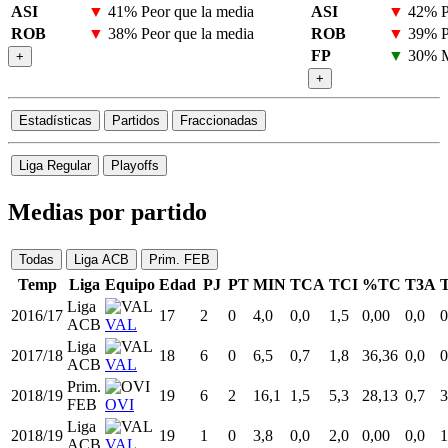
ASI
▼
41%
Peor que la media
ASI
▼
42%
P
ROB
▼
38%
Peor que la media
ROB
▼
39%
P
FP
▼
30%
M
+
+
Estadísticas
Partidos
Fraccionadas
Liga Regular
Playoffs
Medias por partido
Todas
Liga ACB
Prim. FEB
Temp
Liga
Equipo
Edad
PJ
PT
MIN
TCA
TCI
%TC
T3A
Liga
2016/17
17
2
0
4,0
0,0
1,5
0,00
0,0
0
ACB
VAL
Liga
2017/18
18
6
0
6,5
0,7
1,8
36,36
0,0
0
ACB
VAL
Prim.
2018/19
19
6
2
16,1
1,5
5,3
28,13
0,7
3
FEB
OVI
Liga
2018/19
19
1
0
3,8
0,0
2,0
0,00
0,0
1
ACB
VAL