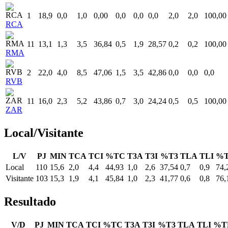
1
18,9
0,0
1,0
0,00
0,0
0,0
0,0
2,0
2,0
100,00
RCA
11
13,1
1,3
3,5
36,84
0,5
1,9
28,57
0,2
0,2
100,00
RMA
2
22,0
4,0
8,5
47,06
1,5
3,5
42,86
0,0
0,0
0,0
RVB
11
16,0
2,3
5,2
43,86
0,7
3,0
24,24
0,5
0,5
100,00
ZAR
Local/Visitante
L/V
PJ
MIN
TCA
TCI
%TC
T3A
T3I
%T3
TLA
TLI
%
Local
110
15,6
2,0
4,4
44,93
1,0
2,6
37,54
0,7
0,9
74,
Visitante
103
15,3
1,9
4,1
45,84
1,0
2,3
41,77
0,6
0,8
76,
Resultado
V/D
PJ
MIN
TCA
TCI
%TC
T3A
T3I
%T3
TLA
TLI
%T