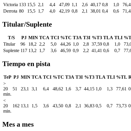
Victoria
133
15,5
2,1
4,4
47,09
1,1
2,6
40,17
0,8
1,0
76,4
Derrota
80
15,5
1,7
4,0
42,19
0,8
2,1
38,01
0,4
0,6
71,4
Titular/Suplente
T/S
PJ
MIN
TCA
TCI
%TC
T3A
T3I
%T3
TLA
TLI
%
Titular
96
18,2
2,2
5,0
44,26
1,0
2,8
37,59
0,8
1,0
73,
Suplente
117
13,2
1,7
3,6
46,59
0,9
2,2
41,41
0,6
0,7
77,
Tiempo en pista
TeP
PJ
MIN
TCA
TCI
%TC
T3A
T3I
%T3
TLA
TLI
%TL
>
20
51
23,1
3,1
6,4
48,62
1,6
3,7
44,15
1,0
1,3
77,61
0
min.
<
20
162
13,1
1,5
3,6
43,50
0,8
2,1
36,83
0,5
0,7
73,73
0
min.
Mes a mes