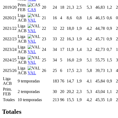
Prim.
2019/20
20
24
18
21,3
2,5
5,3
46,83
1,2
2
FEB
CAS
Liga
2020/21
21
16
4
8,6
0,8
1,6
46,15
0,6
0
ACB
VAL
Liga
2021/22
22
32
22
18,0
1,9
4,2
44,78
0,9
2
ACB
VAL
Liga
2022/23
23
33
22
16,3
1,9
4,2
45,71
0,9
2
ACB
VAL
Liga
2023/24
24
34
17
11,9
1,4
3,2
42,73
0,7
1
ACB
VAL
Liga
2024/25
25
34
5
16,0
2,9
5,1
55,75
1,5
3
ACB
VAL
Liga
2025/26
26
25
6
17,5
2,3
5,8
39,73
1,3
4
ACB
VAL
Liga
9 temporadas
183
76
14,7
1,9
4,1
45,84
0,9
2
ACB
Prim.
2 temporadas
30
20
20,2
2,3
5,3
43,04
1,1
2
FEB
Totales
10 temporadas
213
96
15,5
1,9
4,2
45,35
1,0
2
Totales