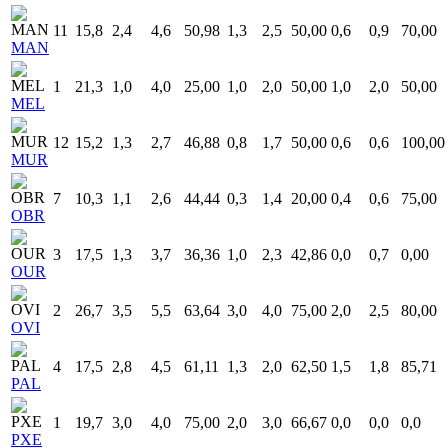
11
15,8
2,4
4,6
50,98
1,3
2,5
50,00
0,6
0,9
70,00
MAN
1
21,3
1,0
4,0
25,00
1,0
2,0
50,00
1,0
2,0
50,00
MEL
12
15,2
1,3
2,7
46,88
0,8
1,7
50,00
0,6
0,6
100,00
MUR
7
10,3
1,1
2,6
44,44
0,3
1,4
20,00
0,4
0,6
75,00
OBR
3
17,5
1,3
3,7
36,36
1,0
2,3
42,86
0,0
0,7
0,00
OUR
2
26,7
3,5
5,5
63,64
3,0
4,0
75,00
2,0
2,5
80,00
OVI
4
17,5
2,8
4,5
61,11
1,3
2,0
62,50
1,5
1,8
85,71
PAL
1
19,7
3,0
4,0
75,00
2,0
3,0
66,67
0,0
0,0
0,0
PXE