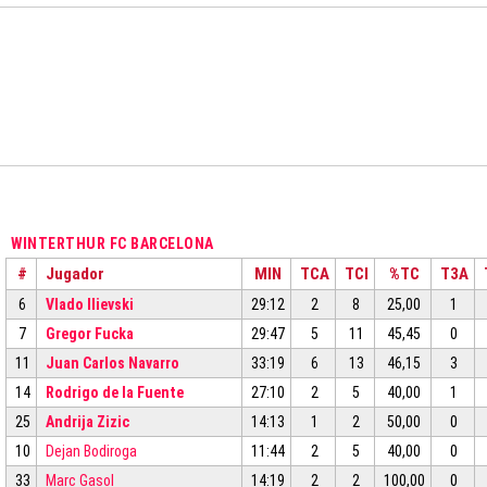
WINTERTHUR FC BARCELONA
#
Jugador
MIN
TCA
TCI
%TC
T3A
6
Vlado Ilievski
29:12
2
8
25,00
1
7
Gregor Fucka
29:47
5
11
45,45
0
11
Juan Carlos Navarro
33:19
6
13
46,15
3
14
Rodrigo de la Fuente
27:10
2
5
40,00
1
25
Andrija Zizic
14:13
1
2
50,00
0
10
Dejan Bodiroga
11:44
2
5
40,00
0
33
Marc Gasol
14:19
2
2
100,00
0