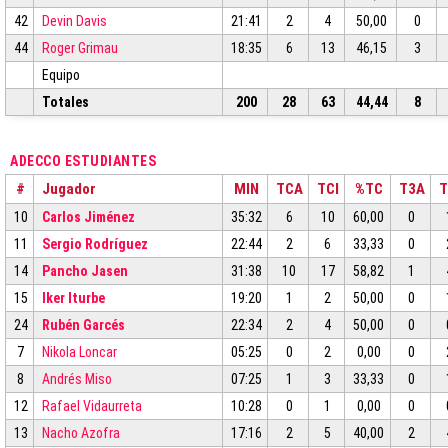
42
Devin Davis
21:41
2
4
50,00
0
44
Roger Grimau
18:35
6
13
46,15
3
Equipo
Totales
200
28
63
44,44
8
ADECCO ESTUDIANTES
#
Jugador
MIN
TCA
TCI
%TC
T3A
T
10
Carlos Jiménez
35:32
6
10
60,00
0
11
Sergio Rodríguez
22:44
2
6
33,33
0
14
Pancho Jasen
31:38
10
17
58,82
1
15
Iker Iturbe
19:20
1
2
50,00
0
24
Rubén Garcés
22:34
2
4
50,00
0
7
Nikola Loncar
05:25
0
2
0,00
0
8
Andrés Miso
07:25
1
3
33,33
0
12
Rafael Vidaurreta
10:28
0
1
0,00
0
13
Nacho Azofra
17:16
2
5
40,00
2