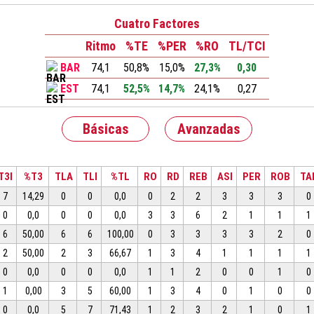
Cuatro Factores
Ritmo
%TE
%PER
%RO
TL/TCI
BAR
74,1
50,8%
15,0%
27,3%
0,30
EST
74,1
52,5%
14,7%
24,1%
0,27
Básicas
Avanzadas
T3I
%T3
TLA
TLI
%TL
RO
RD
REB
ASI
PER
ROB
TA
7
14,29
0
0
0,0
0
2
2
3
3
3
0
0
0,0
0
0
0,0
3
3
6
2
1
1
1
6
50,00
6
6
100,00
0
3
3
3
3
2
0
2
50,00
2
3
66,67
1
3
4
1
1
1
1
0
0,0
0
0
0,0
1
1
2
0
0
1
0
1
0,00
3
5
60,00
1
3
4
0
1
0
0
0
0,0
5
7
71,43
1
2
3
2
1
0
1