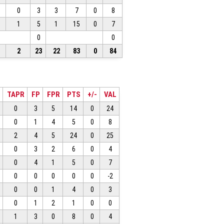
0
3
3
7
0
8
1
5
1
15
0
7
0
0
2
23
22
83
0
84
TAPR
FP
FPR
PTS
+/-
VAL
0
3
5
14
0
24
0
1
4
5
0
8
2
4
5
24
0
25
0
3
2
6
0
4
0
4
1
5
0
7
0
0
0
0
0
-2
0
0
1
4
0
3
0
1
2
1
0
0
1
3
0
8
0
4