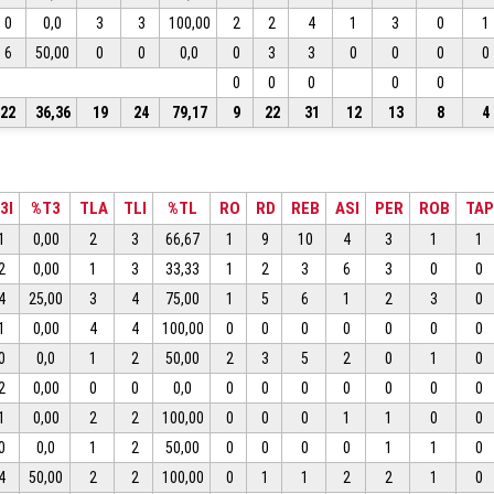
0
0,0
3
3
100,00
2
2
4
1
3
0
1
6
50,00
0
0
0,0
0
3
3
0
0
0
0
0
0
0
0
0
22
36,36
19
24
79,17
9
22
31
12
13
8
4
3I
%T3
TLA
TLI
%TL
RO
RD
REB
ASI
PER
ROB
TAP
1
0,00
2
3
66,67
1
9
10
4
3
1
1
2
0,00
1
3
33,33
1
2
3
6
3
0
0
4
25,00
3
4
75,00
1
5
6
1
2
3
0
1
0,00
4
4
100,00
0
0
0
0
0
0
0
0
0,0
1
2
50,00
2
3
5
2
0
1
0
2
0,00
0
0
0,0
0
0
0
0
0
0
0
1
0,00
2
2
100,00
0
0
0
1
1
0
0
0
0,0
1
2
50,00
0
0
0
0
1
1
0
4
50,00
2
2
100,00
0
1
1
2
2
1
0