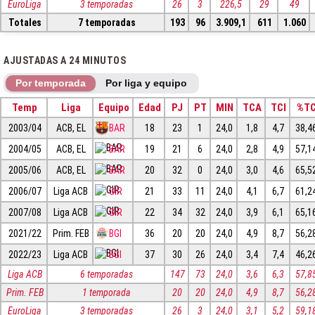
EuroLiga
3 temporadas
26
3
226,5
29
49
Totales
7 temporadas
193
96
3.909,1
611
1.060
AJUSTADAS A 24 MINUTOS
Por temporada
Por liga y equipo
Temp
Liga
Equipo
Edad
PJ
PT
MIN
TCA
TCI
%T
2003/04
ACB, EL
BAR
18
23
1
24,0
1,8
4,7
38,4
2004/05
ACB, EL
BAR
19
21
6
24,0
2,8
4,9
57,1
2005/06
ACB, EL
BAR
20
32
0
24,0
3,0
4,6
65,5
2006/07
Liga ACB
GIR
21
33
11
24,0
4,1
6,7
61,2
2007/08
Liga ACB
GIR
22
34
32
24,0
3,9
6,1
65,1
2021/22
Prim. FEB
BGI
36
20
20
24,0
4,9
8,7
56,2
2022/23
Liga ACB
BGI
37
30
26
24,0
3,4
7,4
46,2
Liga ACB
6 temporadas
147
73
24,0
3,6
6,3
57,8
Prim. FEB
1 temporada
20
20
24,0
4,9
8,7
56,2
EuroLiga
3 temporadas
26
3
24,0
3,1
5,2
59,1