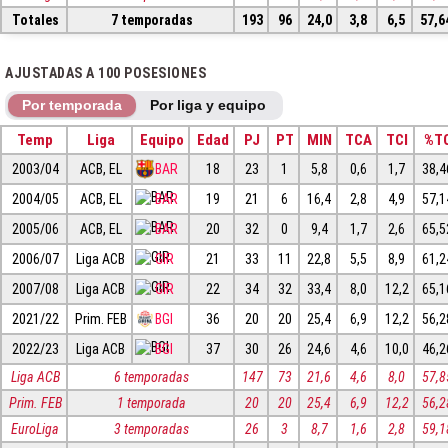
Totales
7 temporadas
193
96
24,0
3,8
6,5
57,6
AJUSTADAS A 100 POSESIONES
Por temporada
Por liga y equipo
Temp
Liga
Equipo
Edad
PJ
PT
MIN
TCA
TCI
%T
2003/04
ACB, EL
BAR
18
23
1
5,8
0,6
1,7
38,4
2004/05
ACB, EL
BAR
19
21
6
16,4
2,8
4,9
57,1
2005/06
ACB, EL
BAR
20
32
0
9,4
1,7
2,6
65,5
2006/07
Liga ACB
GIR
21
33
11
22,8
5,5
8,9
61,2
2007/08
Liga ACB
GIR
22
34
32
33,4
8,0
12,2
65,1
2021/22
Prim. FEB
BGI
36
20
20
25,4
6,9
12,2
56,2
2022/23
Liga ACB
BGI
37
30
26
24,6
4,6
10,0
46,2
Liga ACB
6 temporadas
147
73
21,6
4,6
8,0
57,8
Prim. FEB
1 temporada
20
20
25,4
6,9
12,2
56,2
EuroLiga
3 temporadas
26
3
8,7
1,6
2,8
59,1