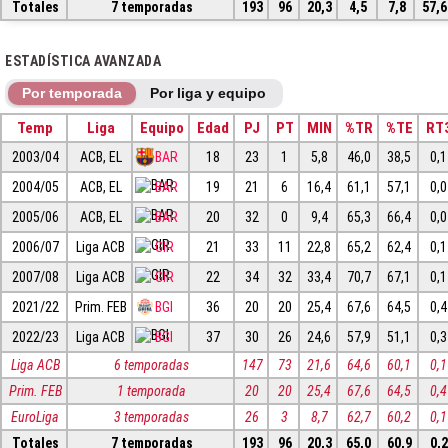
Totales
7 temporadas
193
96
20,3
4,5
7,8
57,6
ESTADÍSTICA AVANZADA
Por temporada
Por liga y equipo
Temp
Liga
Equipo
Edad
PJ
PT
MIN
%TR
%TE
RT
2003/04
ACB, EL
BAR
18
23
1
5,8
46,0
38,5
0,1
2004/05
ACB, EL
BAR
19
21
6
16,4
61,1
57,1
0,0
2005/06
ACB, EL
BAR
20
32
0
9,4
65,3
66,4
0,0
2006/07
Liga ACB
GIR
21
33
11
22,8
65,2
62,4
0,1
2007/08
Liga ACB
GIR
22
34
32
33,4
70,7
67,1
0,1
2021/22
Prim. FEB
BGI
36
20
20
25,4
67,6
64,5
0,4
2022/23
Liga ACB
BGI
37
30
26
24,6
57,9
51,1
0,3
Liga ACB
6 temporadas
147
73
21,6
64,6
60,1
0,1
Prim. FEB
1 temporada
20
20
25,4
67,6
64,5
0,4
EuroLiga
3 temporadas
26
3
8,7
62,7
60,2
0,1
Totales
7 temporadas
193
96
20,3
65,0
60,9
0,2