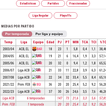
Estadísticas
Partidos
Fraccionadas
Liga Regular
Playoffs
MEDIAS POR PARTIDO
Por temporada
Por liga y equipo
Temp
Liga
Equipo
Edad
PJ
PT
MIN
TCA
TCI
%T
2003/04
ACB, EL
BAR
18
23
1
5,8
0,4
1,1
38,4
2004/05
ACB, EL
BAR
19
21
6
16,4
1,9
3,3
57,1
2005/06
ACB, EL
BAR
20
32
0
9,4
1,2
1,8
65,5
2006/07
Liga ACB
GIR
21
33
11
22,8
3,9
6,3
61,2
2007/08
Liga ACB
GIR
22
34
32
33,4
5,5
8,4
65,1
2021/22
Prim. FEB
BGI
36
20
20
25,4
5,2
9,2
56,2
2022/23
Liga ACB
BGI
37
30
26
24,6
3,5
7,6
46,2
Liga ACB
6 temporadas
147
73
21,6
3,3
5,6
57,8
Prim. FEB
1 temporada
20
20
25,4
5,2
9,2
56,2