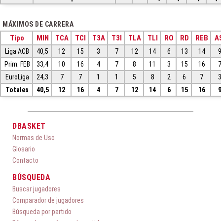
MÁXIMOS DE CARRERA
Tipo
MIN
TCA
TCI
T3A
T3I
TLA
TLI
RO
RD
REB
A
Liga ACB
40,5
12
15
3
7
12
14
6
13
14
Prim. FEB
33,4
10
16
4
7
8
11
3
15
16
EuroLiga
24,3
7
7
1
1
5
8
2
6
7
Totales
40,5
12
16
4
7
12
14
6
15
16
DBASKET
Normas de Uso
Glosario
Contacto
BÚSQUEDA
Buscar jugadores
Comparador de jugadores
Búsqueda por partido