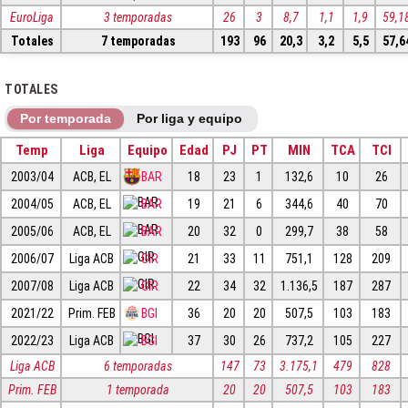
EuroLiga
3 temporadas
26
3
8,7
1,1
1,9
59,1
Totales
7 temporadas
193
96
20,3
3,2
5,5
57,6
TOTALES
Por temporada
Por liga y equipo
Temp
Liga
Equipo
Edad
PJ
PT
MIN
TCA
TCI
2003/04
ACB, EL
BAR
18
23
1
132,6
10
26
2004/05
ACB, EL
BAR
19
21
6
344,6
40
70
2005/06
ACB, EL
BAR
20
32
0
299,7
38
58
2006/07
Liga ACB
GIR
21
33
11
751,1
128
209
2007/08
Liga ACB
GIR
22
34
32
1.136,5
187
287
2021/22
Prim. FEB
BGI
36
20
20
507,5
103
183
2022/23
Liga ACB
BGI
37
30
26
737,2
105
227
Liga ACB
6 temporadas
147
73
3.175,1
479
828
Prim. FEB
1 temporada
20
20
507,5
103
183