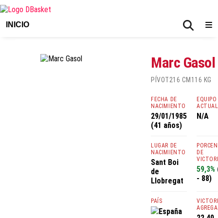
INICIO
Marc Gasol
PÍVOT
216 CM
116 KG
FECHA DE
EQUIPO
NACIMIENTO
ACTUA
29/01/1985
N/A
(41 años)
LUGAR DE
PORCE
NACIMIENTO
DE
VICTOR
Sant Boi
59,3%
de
- 88)
Llobregat
PAÍS
VICTOR
AGREGA
España
22,40