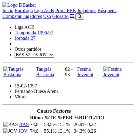
Inicio
EuroLiga
Liga ACB
Prim. FEB
Jugadores
Búsqueda
Comparar Jugadores
Uso
Glosario
Liga ACB
Temporada 1996/97
Jornada 27
Otros partidos
Taugrés
82 -
Festina
Baskonia
93
Joventut
15-02-1997
Fernando Buesa Arena
Vitoria
Cuatro Factores
Ritmo
%TE
%PER
%RO
TL/TCI
BAS
74,8
58,5%
15,1%
26,9%
0,22
JOV
74,8
55,1%
13,1%
34,3%
0,26