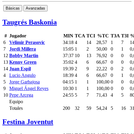
Básicas
Avanzadas
Taugrés Baskonia
#
Jugador
MIN
TCA
TCI
%TC
T3A
T3I
%
6
Velimir Perasovic
34:18
4
14
28,57
1
7
1
7
Jordi Millera
15:05
1
2
50,00
0
1
0,
12
Bobby Martin
37:37
10
13
76,92
0
0
0,
13
Kenny Green
35:02
4
6
66,67
0
0
0,
14
Juan Espil
19:39
2
9
22,22
0
2
0,
4
Lucio Angulo
18:39
4
6
66,67
0
1
0,
5
Jorge Garbajosa
04:15
1
1
100,00
0
0
0,
9
Miguel Ángel Reyes
10:30
1
1
100,00
0
0
0,
10
Pepe Arcega
24:55
5
7
71,43
4
5
8
Equipo
Totales
200
32
59
54,24
5
16
3
Festina Joventut