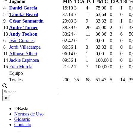
#
Jugador
MIN
TCA
TCI
%TC
T3A
T3I
%
4
Daniel García
15:10
3
4
75,00
0
1
0,
5
Tanoka Beard
37:14
7
11
63,64
0
0
0,
9
César Sanmartín
29:03
3
9
33,33
0
1
0,
10
Andre Turner
38:39
9
20
45,00
2
6
3
13
Andy Toolson
33:24
4
11
36,36
3
6
5
6
Iván Corrales
02:42
0
1
0,00
0
0
0,
8
Jordi Villacampa
06:36
1
3
33,33
0
0
0,
11
Alfonso Albert
06:14
0
1
0,00
0
0
0,
14
Jackie Espinosa
09:36
1
1
100,00
0
0
0,
15
Fran Murcia
21:22
7
7
100,00
0
0
0,
Equipo
Totales
200
35
68
51,47
5
14
3
DBasket
Normas de Uso
Glosario
Contacto