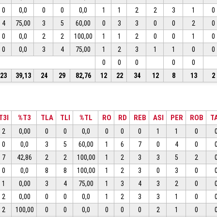
0
0,0
0
0
0,0
1
1
2
2
3
1
0
4
75,00
3
5
60,00
0
3
3
0
0
2
0
0
0,0
2
2
100,00
1
1
2
0
0
1
0
0
0,0
3
4
75,00
1
2
3
1
1
0
0
0
0
0
0
0
23
39,13
24
29
82,76
12
22
34
12
8
13
2
T3I
%T3
TLA
TLI
%TL
RO
RD
REB
ASI
PER
ROB
T
2
0,00
0
0
0,0
0
0
0
1
1
0
0
0,0
3
5
60,00
1
6
7
0
4
0
7
42,86
2
2
100,00
1
2
3
3
5
2
0
0,0
8
8
100,00
1
2
3
0
3
0
1
0,00
3
4
75,00
1
3
4
3
2
0
2
0,00
0
0
0,0
1
2
3
3
1
0
2
100,00
0
0
0,0
0
0
0
2
1
0