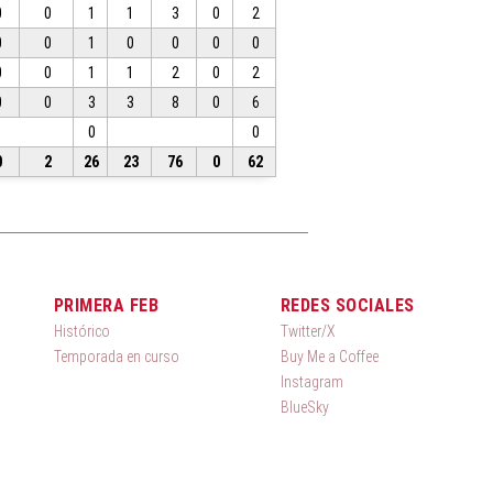
0
0
1
1
3
0
2
0
0
1
0
0
0
0
0
0
1
1
2
0
2
0
0
3
3
8
0
6
0
0
0
2
26
23
76
0
62
PRIMERA FEB
REDES SOCIALES
Histórico
Twitter/X
Temporada en curso
Buy Me a Coffee
Instagram
BlueSky