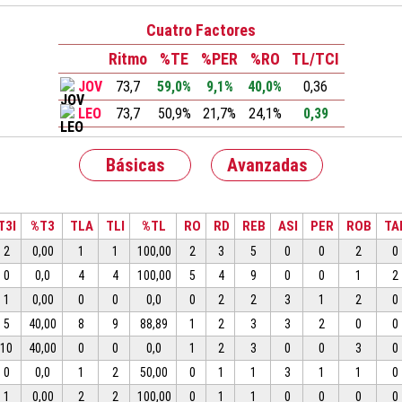
Cuatro Factores
Ritmo
%TE
%PER
%RO
TL/TCI
JOV
73,7
59,0%
9,1%
40,0%
0,36
LEO
73,7
50,9%
21,7%
24,1%
0,39
Básicas
Avanzadas
T3I
%T3
TLA
TLI
%TL
RO
RD
REB
ASI
PER
ROB
TA
2
0,00
1
1
100,00
2
3
5
0
0
2
0
0
0,0
4
4
100,00
5
4
9
0
0
1
2
1
0,00
0
0
0,0
0
2
2
3
1
2
0
5
40,00
8
9
88,89
1
2
3
3
2
0
0
10
40,00
0
0
0,0
1
2
3
0
0
3
0
0
0,0
1
2
50,00
0
1
1
3
1
1
0
1
0,00
2
2
100,00
0
1
1
0
0
0
0