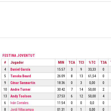
FESTINA JOVENTUT
#
Jugador
MIN
TCA
TCI
%TC
T3A
4
Daniel García
15:57
3
9
33,33
0
5
Tanoka Beard
26:09
8
13
61,54
0
9
César Sanmartín
18:36
0
3
0,00
0
10
Andre Turner
30:42
7
14
50,00
2
13
Andy Toolson
27:53
6
12
50,00
4
6
Iván Corrales
11:54
0
0
0,0
0
8
Jordi Villacampa
01:31
0
1
0,00
0