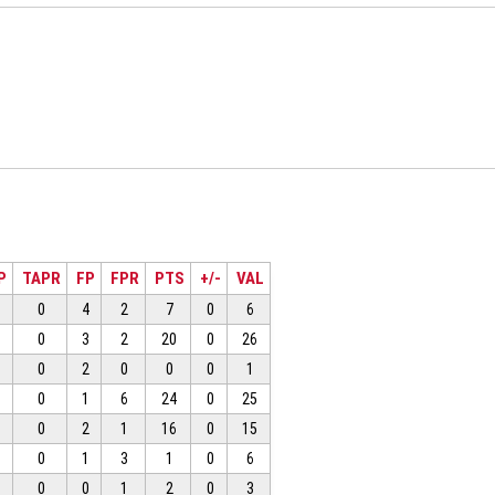
P
TAPR
FP
FPR
PTS
+/-
VAL
0
4
2
7
0
6
0
3
2
20
0
26
0
2
0
0
0
1
0
1
6
24
0
25
0
2
1
16
0
15
0
1
3
1
0
6
0
0
1
2
0
3