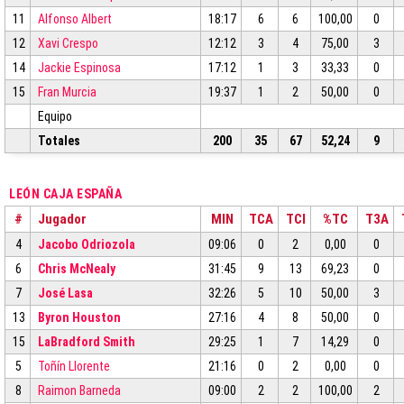
11
Alfonso Albert
18:17
6
6
100,00
0
12
Xavi Crespo
12:12
3
4
75,00
3
14
Jackie Espinosa
17:12
1
3
33,33
0
15
Fran Murcia
19:37
1
2
50,00
0
Equipo
Totales
200
35
67
52,24
9
LEÓN CAJA ESPAÑA
#
Jugador
MIN
TCA
TCI
%TC
T3A
4
Jacobo Odriozola
09:06
0
2
0,00
0
6
Chris McNealy
31:45
9
13
69,23
0
7
José Lasa
32:26
5
10
50,00
3
13
Byron Houston
27:16
4
8
50,00
0
15
LaBradford Smith
29:25
1
7
14,29
0
5
Toñín Llorente
21:16
0
2
0,00
0
8
Raimon Barneda
09:00
2
2
100,00
2