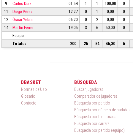
9
Carlos Díaz
01:54
1
1
100,00
0
11
Diego Pérez
12:27
0
1
0,00
0
12
Óscar Yebra
06:20
0
2
0,00
0
14
Martín Ferrer
19:05
3
6
50,00
0
Equipo
Totales
200
25
54
46,30
5
DBASKET
BÚSQUEDA
Normas de Uso
Buscar jugadores
Glosario
Comparador de jugadores
Contacto
Búsqueda por partido
Búsqueda por número de partidos
Búsqueda por temporada
Búsqueda por carrera
Búsqueda por partido (equipo)