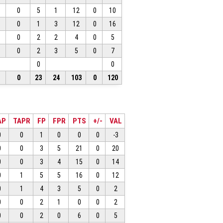
0
5
1
12
0
10
0
1
3
12
0
16
0
2
2
4
0
5
0
2
3
5
0
7
0
0
0
23
24
103
0
120
AP
TAPR
FP
FPR
PTS
+/-
VAL
0
0
1
0
0
0
-3
0
0
3
5
21
0
20
0
0
3
4
15
0
14
0
1
5
5
16
0
12
0
1
4
3
5
0
2
0
0
2
1
0
0
2
0
0
2
0
6
0
5