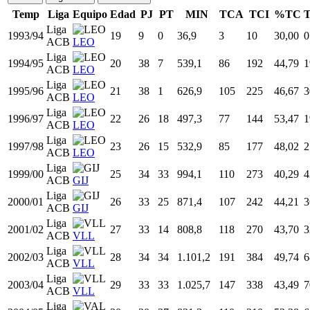
Prim.
1 temporada
31
6
17,9
2,7
5,8
46,96
1,1
FEB
Totales
15 temporadas
458
259
22,4
3,1
7,0
45,00
1,3
Totales
Todas
Liga ACB
Prim. FEB
Temp
Liga
Equipo
Edad
PJ
PT
MIN
TCA
TCI
%TC
Liga
1993/94
19
9
0
36,9
3
10
30,00
0
ACB
LEO
Liga
1994/95
20
38
7
539,1
86
192
44,79
1
ACB
LEO
Liga
1995/96
21
38
1
626,9
105
225
46,67
3
ACB
LEO
Liga
1996/97
22
26
18
497,3
77
144
53,47
1
ACB
LEO
Liga
1997/98
23
26
15
532,9
85
177
48,02
2
ACB
LEO
Liga
1999/00
25
34
33
994,1
110
273
40,29
4
ACB
GIJ
Liga
2000/01
26
33
25
871,4
107
242
44,21
3
ACB
GIJ