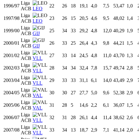
Temp
Liga
Equipo
Edad
PJ
PT
MIN
TCA
TCI
%TC
T3A
Liga
1993/94
19
9
0
4,1
0,5
1,6
30,00
0,0
ACB
LEO
Liga
1994/95
20
38
7
14,2
3,2
7,1
44,79
0,7
ACB
LEO
Liga
1995/96
21
38
1
16,5
3,8
8,1
46,67
1,1
ACB
LEO
Liga
1996/97
22
26
18
19,1
4,0
7,5
53,47
1,0
ACB
LEO
Liga
1997/98
23
26
15
20,5
4,6
9,5
48,02
1,4
ACB
LEO
Liga
1999/00
25
34
33
29,2
4,8
12,0
40,29
1,9
ACB
GIJ
Liga
2000/01
26
33
25
26,4
4,3
9,8
44,21
1,5
ACB
GIJ
Liga
2001/02
27
33
14
24,5
4,8
11,0
43,70
1,3
ACB
VLL
Liga
2002/03
28
34
34
32,4
7,8
15,7
49,74
2,8
ACB
VLL
Liga
2003/04
29
33
33
31,1
6,1
14,0
43,49
2,9
ACB
VLL
Liga
2004/05
30
30
27
27,7
5,0
9,6
52,38
2,9