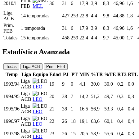
ACB
VAL
Liga
2005/06
31
28
5
14,6
2,2
6,1
36,07
1,5
ACB
VAL
Liga
2006/07
32
31
28
26,1
4,4
11,4
38,62
2,6
ACB
VLL
Liga
2007/08
33
34
13
18,7
2,9
7,1
41,14
2,0
ACB
VLL
Prim.
2010/11
36
31
6
17,9
3,9
8,3
46,96
1,6
FEB
MEL
Liga
14 temporadas
427
253
22,8
4,4
9,8
44,88
1,8
ACB
Prim.
1 temporada
31
6
17,9
3,9
8,3
46,96
1,6
FEB
Totales
15 temporadas
458
259
22,4
4,4
9,7
45,00
1,7
Estadística Avanzada
Todas
Liga ACB
Prim. FEB
Temp
Liga
Equipo
Edad
PJ
PT
MIN
%TR
%TE
RT3
RTL
Liga
1993/94
19
9
0
4,1
30,0
30,0
0,2
0,0
ACB
LEO
Liga