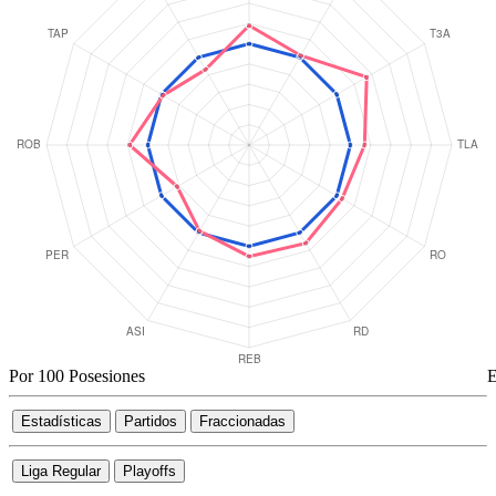
Victorias Agregadas (ajustadas a 34 partidos)