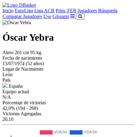
Inicio
EuroLiga
Liga ACB
Prim. FEB
Jugadores
Búsqueda
Comparar Jugadores
Uso
Glosario
Óscar Yebra
Alero
201 cm
95 kg
Fecha de nacimiento
15/07/1974 (52 años)
Lugar de Nacimiento
León
País
España
Equipo actual
N/A
Porcentaje de victorias
42,0%
(194 - 268)
Victorias Agregadas
20,10