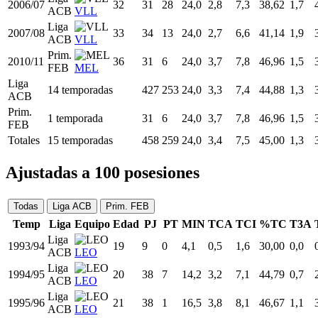
Liga
2003/04
29
33
33
24,0
3,4
7,9
43,49
1,6
ACB
VLL
Liga
2004/05
30
30
27
24,0
3,2
6,1
52,38
1,8
ACB
VAL
Liga
2005/06
31
28
5
24,0
2,6
7,2
36,07
1,8
ACB
VAL
Liga
2006/07
32
31
28
24,0
2,8
7,3
38,62
1,7
ACB
VLL
Liga
2007/08
33
34
13
24,0
2,7
6,6
41,14
1,9
ACB
VLL
Prim.
2010/11
36
31
6
24,0
3,7
7,8
46,96
1,5
FEB
MEL
Liga
14 temporadas
427
253
24,0
3,3
7,4
44,88
1,3
ACB
Prim.
1 temporada
31
6
24,0
3,7
7,8
46,96
1,5
FEB
Totales
15 temporadas
458
259
24,0
3,4
7,5
45,00
1,3
Ajustadas a 100 posesiones
Todas
Liga ACB
Prim. FEB