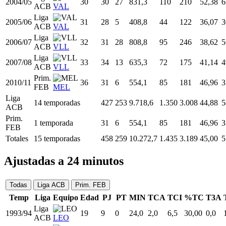
Liga
2001/02
27
33
14
808,8
118
270
43,70
3
ACB
VLL
Liga
2002/03
28
34
34
1.101,2
191
384
49,74
6
ACB
VLL
Liga
2003/04
29
33
33
1.025,7
147
338
43,49
7
ACB
VLL
Liga
2004/05
30
30
27
831,3
110
210
52,38
6
ACB
VAL
Liga
2005/06
31
28
5
408,8
44
122
36,07
3
ACB
VAL
Liga
2006/07
32
31
28
808,8
95
246
38,62
5
ACB
VLL
Liga
2007/08
33
34
13
635,3
72
175
41,14
4
ACB
VLL
Prim.
2010/11
36
31
6
554,1
85
181
46,96
3
FEB
MEL
Liga
14 temporadas
427
253
9.718,6
1.350
3.008
44,88
5
ACB
Prim.
1 temporada
31
6
554,1
85
181
46,96
3
FEB
Totales
15 temporadas
458
259
10.272,7
1.435
3.189
45,00
5