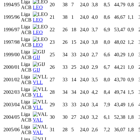
Ajustadas a 24 minutos
Todas
Liga ACB
Prim. FEB
Temp
Liga
Equipo
Edad
PJ
PT
MIN
TCA
TCI
%TC
T3A
Liga
1993/94
19
9
0
24,0
2,0
6,5
30,00
0,0
ACB
LEO
Liga
1994/95
20
38
7
24,0
3,8
8,5
44,79
0,8
ACB
LEO
Liga
1995/96
21
38
1
24,0
4,0
8,6
46,67
1,1
ACB
LEO
Liga
1996/97
22
26
18
24,0
3,7
6,9
53,47
0,9
ACB
LEO
Liga
1997/98
23
26
15
24,0
3,8
8,0
48,02
1,2
ACB
LEO
Liga
1999/00
25
34
33
24,0
2,7
6,6
40,29
1,0
ACB
GIJ
Liga
2000/01
26
33
25
24,0
2,9
6,7
44,21
1,0
ACB
GIJ
Liga
2001/02
27
33
14
24,0
3,5
8,0
43,70
0,9
ACB
VLL
Liga
2002/03
28
34
34
24,0
4,2
8,4
49,74
1,5
ACB
VLL