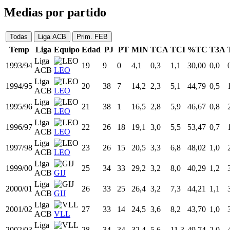
Por 100 Posesiones
E
Estadísticas
Partidos
Fraccionadas
Liga Regular
Playoffs
Medias por partido
Todas
Liga ACB
Prim. FEB
Temp
Liga
Equipo
Edad
PJ
PT
MIN
TCA
TCI
%TC
T3A
Liga
1993/94
19
9
0
4,1
0,3
1,1
30,00
0,0
ACB
LEO
Liga
1994/95
20
38
7
14,2
2,3
5,1
44,79
0,5
ACB
LEO
Liga
1995/96
21
38
1
16,5
2,8
5,9
46,67
0,8
ACB
LEO
Liga
1996/97
22
26
18
19,1
3,0
5,5
53,47
0,7
ACB
LEO
Liga
1997/98
23
26
15
20,5
3,3
6,8
48,02
1,0
ACB
LEO