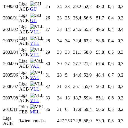
1994/95
20
38
7
14,2
51,2
49,7
0,3
0,3
ACB
LEO
Liga
1995/96
21
38
1
16,5
56,9
53,3
0,4
0,4
ACB
LEO
Liga
1996/97
22
26
18
19,1
63,6
60,1
0,4
0,4
ACB
LEO
Liga
1997/98
23
26
15
20,5
58,9
55,6
0,4
0,3
ACB
LEO
Liga
1999/00
25
34
33
29,2
52,2
48,0
0,5
0,3
ACB
GIJ
Liga
2000/01
26
33
25
26,4
56,6
51,7
0,4
0,3
ACB
GIJ
Liga
2001/02
27
33
14
24,5
55,7
49,6
0,4
0,4
ACB
VLL
Liga
2002/03
28
34
34
32,4
62,2
58,6
0,4
0,3
ACB
VLL
Liga
2003/04
29
33
33
31,1
58,0
53,8
0,5
0,3
ACB
VLL
Liga
2004/05
30
30
27
27,7
71,2
67,4
0,6
0,3
ACB
VAL
Liga
2005/06
31
28
5
14,6
52,9
48,4
0,7
0,2
ACB
VAL
Liga
2006/07
32
31
28
26,1
55,0
50,0
0,6
0,3