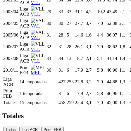
Liga
1999/00
25
34
33
29,2
3,2
8,0
40,29
1,2
ACB
GIJ
Liga
2000/01
26
33
25
26,4
3,2
7,3
44,21
1,1
ACB
GIJ
Liga
2001/02
27
33
14
24,5
3,6
8,2
43,70
1,0
ACB
VLL
Liga
2002/03
28
34
34
32,4
5,6
11,3
49,74
2,0
ACB
VLL
Liga
2003/04
29
33
33
31,1
4,5
10,2
43,49
2,1
ACB
VLL
Liga
2004/05
30
30
27
27,7
3,7
7,0
52,38
2,1
ACB
VAL
Liga
2005/06
31
28
5
14,6
1,6
4,4
36,07
1,1
ACB
VAL
Liga
2006/07
32
31
28
26,1
3,1
7,9
38,62
1,8
ACB
VLL
Liga
2007/08
33
34
13
18,7
2,1
5,1
41,14
1,4
ACB
VLL
Prim.
2010/11
36
31
6
17,9
2,7
5,8
46,96
1,1
FEB
MEL
Liga
14 temporadas
427
253
22,8
3,2
7,0
44,88
1,3
ACB