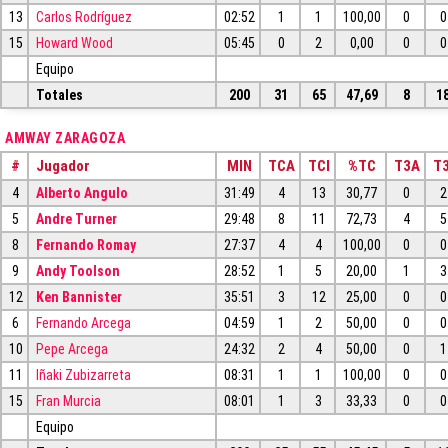
13
Carlos Rodríguez
02:52
1
1
100,00
0
0
15
Howard Wood
05:45
0
2
0,00
0
0
Equipo
Totales
200
31
65
47,69
8
1
AMWAY ZARAGOZA
#
Jugador
MIN
TCA
TCI
%TC
T3A
T3
4
Alberto Angulo
31:49
4
13
30,77
0
2
5
Andre Turner
29:48
8
11
72,73
4
5
8
Fernando Romay
27:37
4
4
100,00
0
0
9
Andy Toolson
28:52
1
5
20,00
1
3
12
Ken Bannister
35:51
3
12
25,00
0
0
6
Fernando Arcega
04:59
1
2
50,00
0
0
10
Pepe Arcega
24:32
2
4
50,00
0
1
11
Iñaki Zubizarreta
08:31
1
1
100,00
0
0
15
Fran Murcia
08:01
1
3
33,33
0
0
Equipo