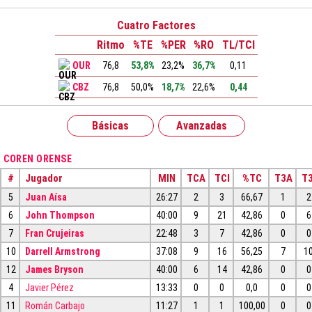
Cuatro Factores
Ritmo
%TE
%PER
%RO
TL/TCI
OUR
76,8
53,8%
23,2%
36,7%
0,11
CBZ
76,8
50,0%
18,7%
22,6%
0,44
Básicas
Avanzadas
COREN ORENSE
#
Jugador
MIN
TCA
TCI
%TC
T3A
T3
5
Juan Aísa
26:27
2
3
66,67
1
2
6
John Thompson
40:00
9
21
42,86
0
6
7
Fran Crujeiras
22:48
3
7
42,86
0
0
10
Darrell Armstrong
37:08
9
16
56,25
7
1
12
James Bryson
40:00
6
14
42,86
0
0
4
Javier Pérez
13:33
0
0
0,0
0
0
11
Román Carbajo
11:27
1
1
100,00
0
0