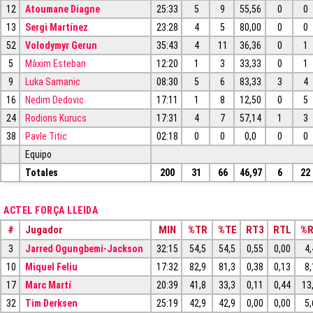
12
Atoumane Diagne
25:33
5
9
55,56
0
0
13
Sergi Martínez
23:28
4
5
80,00
0
0
52
Volodymyr Gerun
35:43
4
11
36,36
0
1
5
Màxim Esteban
12:20
1
3
33,33
0
1
9
Luka Samanic
08:30
5
6
83,33
3
4
16
Nedim Dedovic
17:11
1
8
12,50
0
5
24
Rodions Kurucs
17:31
4
7
57,14
1
3
38
Pavle Titic
02:18
0
0
0,0
0
0
Equipo
Totales
200
31
66
46,97
6
22
ACTEL FORÇA LLEIDA
#
Jugador
MIN
%TR
%TE
RT3
RTL
%
3
Jarred Ogungbemi-Jackson
32:15
54,5
54,5
0,55
0,00
4,
10
Miquel Feliu
17:32
82,9
81,3
0,38
0,13
8,
17
Marc Martí
20:39
41,8
33,3
0,11
0,44
13
32
Tim Derksen
25:19
42,9
42,9
0,00
0,00
5,