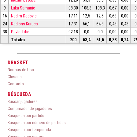
5
Màxim Esteban
12:20
33,3
33,3
0,33
0,00
0
9
Luka Samanic
08:30
108,3
108,3
0,67
0,00
0
16
Nedim Dedovic
17:11
12,5
12,5
0,63
0,00
0
24
Rodions Kurucs
17:31
66,1
64,3
0,43
0,43
0
38
Pavle Titic
02:18
0,0
0,0
0,00
0,00
0
Totales
200
53,4
51,5
0,33
0,24
2
DBASKET
Normas de Uso
Glosario
Contacto
BÚSQUEDA
Buscar jugadores
Comparador de jugadores
Búsqueda por partido
Búsqueda por número de partidos
Búsqueda por temporada
Búsqueda por carrera