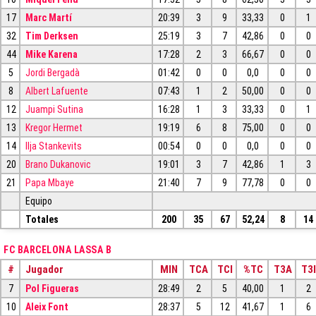
17
Marc Martí
20:39
3
9
33,33
0
1
32
Tim Derksen
25:19
3
7
42,86
0
0
44
Mike Karena
17:28
2
3
66,67
0
0
5
Jordi Bergadà
01:42
0
0
0,0
0
0
8
Albert Lafuente
07:43
1
2
50,00
0
0
12
Juampi Sutina
16:28
1
3
33,33
0
1
13
Kregor Hermet
19:19
6
8
75,00
0
0
14
Ilja Stankevits
00:54
0
0
0,0
0
0
20
Brano Dukanovic
19:01
3
7
42,86
1
3
21
Papa Mbaye
21:40
7
9
77,78
0
0
Equipo
Totales
200
35
67
52,24
8
14
FC BARCELONA LASSA B
#
Jugador
MIN
TCA
TCI
%TC
T3A
T3I
7
Pol Figueras
28:49
2
5
40,00
1
2
10
Aleix Font
28:37
5
12
41,67
1
6