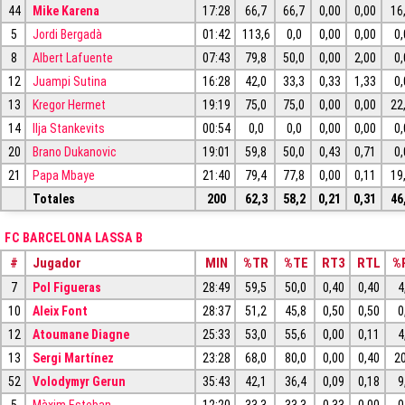
44
Mike Karena
17:28
66,7
66,7
0,00
0,00
16
5
Jordi Bergadà
01:42
113,6
0,0
0,00
0,00
0,
8
Albert Lafuente
07:43
79,8
50,0
0,00
2,00
0,
12
Juampi Sutina
16:28
42,0
33,3
0,33
1,33
0,
13
Kregor Hermet
19:19
75,0
75,0
0,00
0,00
22
14
Ilja Stankevits
00:54
0,0
0,0
0,00
0,00
0,
20
Brano Dukanovic
19:01
59,8
50,0
0,43
0,71
0,
21
Papa Mbaye
21:40
79,4
77,8
0,00
0,11
19
Totales
200
62,3
58,2
0,21
0,31
46
FC BARCELONA LASSA B
#
Jugador
MIN
%TR
%TE
RT3
RTL
%
7
Pol Figueras
28:49
59,5
50,0
0,40
0,40
4
10
Aleix Font
28:37
51,2
45,8
0,50
0,50
0
12
Atoumane Diagne
25:33
53,0
55,6
0,00
0,11
4
13
Sergi Martínez
23:28
68,0
80,0
0,00
0,40
2
52
Volodymyr Gerun
35:43
42,1
36,4
0,09
0,18
9