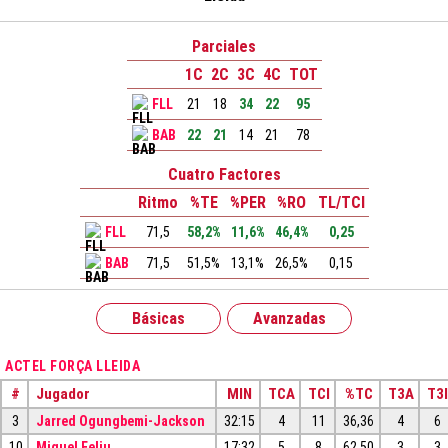
Parciales
1C
2C
3C
4C
TOT
FLL
21
18
34
22
95
BAB
22
21
14
21
78
Cuatro Factores
Ritmo
%TE
%PER
%RO
TL/TCI
FLL
71,5
58,2%
11,6%
46,4%
0,25
BAB
71,5
51,5%
13,1%
26,5%
0,15
Básicas
Avanzadas
ACTEL FORÇA LLEIDA
#
Jugador
MIN
TCA
TCI
%TC
T3A
T3I
3
Jarred Ogungbemi-Jackson
32:15
4
11
36,36
4
6
10
Miquel Feliu
17:32
5
8
62,50
3
3