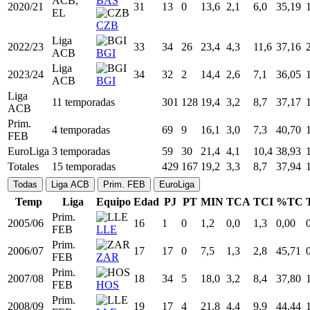
ACB
BIL
2016/17
EuroLiga
27
25
22
26,8
5,2
13,1
39,74
UNK
ACB,
2019/20
30
48
13
17,3
3,5
9,0
38,82
EL
VAL
ACB,
BAS
2020/21
31
13
0
13,6
2,1
6,0
35,19
EL
CZB
Liga
2022/23
33
34
26
23,4
4,3
11,6
37,16
ACB
BGI
Liga
2023/24
34
32
2
14,4
2,6
7,1
36,05
ACB
BGI
Liga
11 temporadas
301
128
19,4
3,2
8,7
37,17
ACB
Prim.
4 temporadas
69
9
16,1
3,0
7,3
40,70
FEB
EuroLiga
3 temporadas
59
30
21,4
4,1
10,4
38,93
Totales
15 temporadas
429
167
19,2
3,3
8,7
37,94
Todas
Liga ACB
Prim. FEB
EuroLiga
Temp
Liga
Equipo
Edad
PJ
PT
MIN
TCA
TCI
%TC