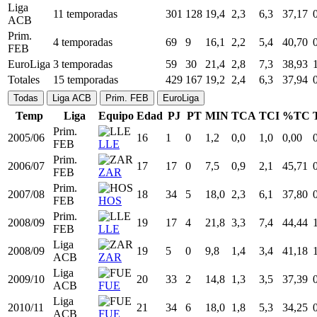
ACB,
BAS
2020/21
31
13
0
13,6
1,5
4,2
35,19
EL
CZB
Liga
2022/23
33
34
26
23,4
3,2
8,7
37,16
ACB
BGI
Liga
2023/24
34
32
2
14,4
1,9
5,4
36,05
ACB
BGI
Liga
11 temporadas
301
128
19,4
2,3
6,3
37,17
ACB
Prim.
4 temporadas
69
9
16,1
2,2
5,4
40,70
FEB
EuroLiga
3 temporadas
59
30
21,4
2,8
7,3
38,93
Totales
15 temporadas
429
167
19,2
2,4
6,3
37,94
Todas
Liga ACB
Prim. FEB
EuroLiga
Temp
Liga
Equipo
Edad
PJ
PT
MIN
TCA
TCI
%TC
Prim.
2005/06
16
1
0
1,2
0,0
1,0
0,00
FEB
LLE
Prim.
2006/07
17
17
0
7,5
0,9
2,1
45,71
FEB
ZAR
Prim.
2007/08
18
34
5
18,0
2,3
6,1
37,80
FEB
HOS