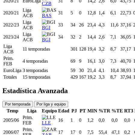
2016/17
EuroLiga
27
25
22
26,8
5,2
13,1
39,74
UNK
2019/20
EuroLiga
30
26
8
18,5
3,4
9,2
36,90
VAL
Liga
2019/20
30
22
5
16,0
3,6
8,7
41,18
ACB
VAL
2020/21
EuroLiga
31
8
0
14,2
2,6
6,0
43,75
CZB
Liga
2020/21
31
5
0
12,8
1,4
6,1
22,73
ACB
BAS
Liga
2022/23
33
34
26
23,4
4,3
11,6
37,16
ACB
BGI
Liga
2023/24
34
32
2
14,4
2,6
7,1
36,05
ACB
BGI
Liga
11 temporadas
301
128
19,4
3,2
8,7
37,17
ACB
Prim.
4 temporadas
69
9
16,1
3,0
7,3
40,70
FEB
EuroLiga
3 temporadas
59
30
21,4
4,1
10,4
38,93
Totales
15 temporadas
429
167
19,2
3,3
8,7
37,94
Estadística Avanzada