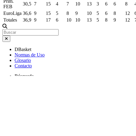
Máximos de carrera
Tipo
MIN
TCA
TCI
T3A
T3I
TLA
TLI
RO
RD
REB
ASI
Liga
36,9
9
17
6
10
9
11
2
8
9
11
ACB
Prim.
30,5
7
15
4
7
10
13
3
6
6
8
FEB
EuroLiga
36,6
9
15
5
8
9
10
5
6
8
12
Totales
36,9
9
17
6
10
10
13
5
8
9
12
DBasket
Normas de Uso
Glosario
Contacto
Búsqueda
Buscar jugadores
Comparador de jugadores