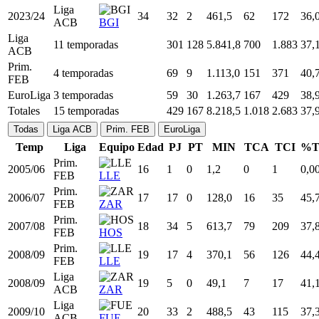
ACB,
2019/20
30
48
13
832,5
118
304
38,
EL
VAL
ACB,
BAS
2020/21
31
13
0
177,4
19
54
35,
EL
CZB
Liga
2022/23
33
34
26
794,5
110
296
37,
ACB
BGI
Liga
2023/24
34
32
2
461,5
62
172
36,
ACB
BGI
Liga
11 temporadas
301
128
5.841,8
700
1.883
37,
ACB
Prim.
4 temporadas
69
9
1.113,0
151
371
40,
FEB
EuroLiga
3 temporadas
59
30
1.263,7
167
429
38,
Totales
15 temporadas
429
167
8.218,5
1.018
2.683
37,
Todas
Liga ACB
Prim. FEB
EuroLiga
Temp
Liga
Equipo
Edad
PJ
PT
MIN
TCA
TCI
%T
Prim.
2005/06
16
1
0
1,2
0
1
0,0
FEB
LLE
Prim.
2006/07
17
17
0
128,0
16
35
45,
FEB
ZAR