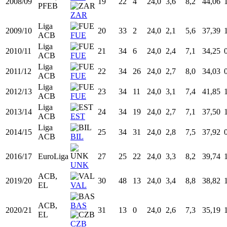
2005/06
16
1
0
24,0
0,0
19,5
0,00
FEB
LLE
Prim.
2006/07
17
17
0
24,0
3,0
6,6
45,71
FEB
ZAR
Prim.
2007/08
18
34
5
24,0
3,1
8,2
37,80
FEB
HOS
ACB,
LLE
2008/09
19
22
4
24,0
3,6
8,2
44,06
PFEB
ZAR
Liga
2009/10
20
33
2
24,0
2,1
5,6
37,39
ACB
FUE
Liga
2010/11
21
34
6
24,0
2,4
7,1
34,25
ACB
FUE
Liga
2011/12
22
34
26
24,0
2,7
8,0
34,03
ACB
FUE
Liga
2012/13
23
34
11
24,0
3,1
7,4
41,85
ACB
FUE
Liga
2013/14
24
34
19
24,0
2,7
7,1
37,50
ACB
EST
Liga
2014/15
25
34
31
24,0
2,8
7,5
37,92
ACB
BIL