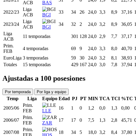
2019/20
EuroLiga
30
26
8
24,0
3,1
8,4
36,90
VAL
Liga
2019/20
30
22
5
24,0
3,8
9,3
41,18
ACB
VAL
2020/21
EuroLiga
31
8
0
24,0
3,0
6,8
43,75
CZB
Liga
2020/21
31
5
0
24,0
1,9
8,2
22,73
ACB
BAS
Liga
2022/23
33
34
26
24,0
3,3
8,9
37,16
ACB
BGI
Liga
2023/24
34
32
2
24,0
3,2
8,9
36,05
ACB
BGI
Liga
11 temporadas
301
128
24,0
2,9
7,7
37,17
ACB
Prim.
4 temporadas
69
9
24,0
3,3
8,0
40,70
FEB
EuroLiga
3 temporadas
59
30
24,0
3,2
8,1
38,93
Totales
15 temporadas
429
167
24,0
3,0
7,8
37,94
Ajustadas a 100 posesiones
Por temporada
Por liga y equipo