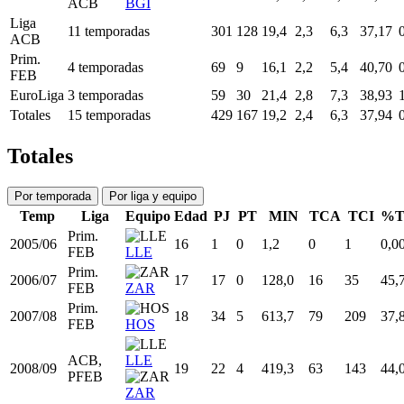
2020/21
EuroLiga
31
8
0
14,2
1,8
4,0
43,75
CZB
Liga
2020/21
31
5
0
12,8
1,0
4,4
22,73
ACB
BAS
Liga
2022/23
33
34
26
23,4
3,2
8,7
37,16
ACB
BGI
Liga
2023/24
34
32
2
14,4
1,9
5,4
36,05
ACB
BGI
Liga
11 temporadas
301
128
19,4
2,3
6,3
37,17
ACB
Prim.
4 temporadas
69
9
16,1
2,2
5,4
40,70
FEB
EuroLiga
3 temporadas
59
30
21,4
2,8
7,3
38,93
Totales
15 temporadas
429
167
19,2
2,4
6,3
37,94
Totales
Por temporada
Por liga y equipo
Temp
Liga
Equipo
Edad
PJ
PT
MIN
TCA
TCI
%T
Prim.
2005/06
16
1
0
1,2
0
1
0,0
FEB
LLE
Prim.