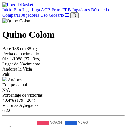
Inicio
EuroLiga
Liga ACB
Prim. FEB
Jugadores
Búsqueda
Comparar Jugadores
Uso
Glosario
Quino Colom
Base
188 cm
88 kg
Fecha de nacimiento
01/11/1988 (37 años)
Lugar de Nacimiento
Andorra la Vieja
País
Andorra
Equipo actual
N/A
Porcentaje de victorias
40,4%
(179 - 264)
Victorias Agregadas
6,22