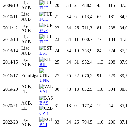
2006/07
17
17
0
128,0
16
35
45,
FEB
ZAR
Prim.
2007/08
18
34
5
613,7
79
209
37,
FEB
HOS
ACB,
LLE
2008/09
19
22
4
419,3
63
143
44,
PFEB
ZAR
Liga
2009/10
20
33
2
488,5
43
115
37,
ACB
FUE
Liga
2010/11
21
34
6
613,4
62
181
34,
ACB
FUE
Liga
2011/12
22
34
26
711,3
81
238
34,
ACB
FUE
Liga
2012/13
23
34
11
600,7
77
184
41,
ACB
FUE
Liga
2013/14
24
34
19
753,9
84
224
37,
ACB
EST
Liga
2014/15
25
34
31
952,4
113
298
37,
ACB
BIL
2016/17
EuroLiga
27
25
22
670,2
91
229
39,
UNK