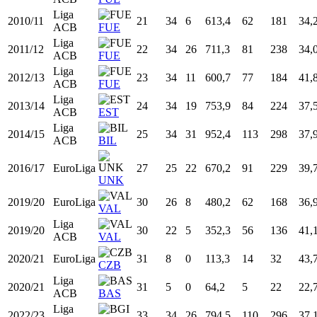
Prim.
2007/08
18
34
5
613,7
79
209
37,
FEB
HOS
Prim.
2008/09
19
17
4
370,1
56
126
44,
FEB
LLE
Liga
2008/09
19
5
0
49,1
7
17
41,
ACB
ZAR
Liga
2009/10
20
33
2
488,5
43
115
37,
ACB
FUE
Liga
2010/11
21
34
6
613,4
62
181
34,
ACB
FUE
Liga
2011/12
22
34
26
711,3
81
238
34,
ACB
FUE
Liga
2012/13
23
34
11
600,7
77
184
41,
ACB
FUE
Liga
2013/14
24
34
19
753,9
84
224
37,
ACB
EST
Liga
2014/15
25
34
31
952,4
113
298
37,
ACB
BIL
2016/17
EuroLiga
27
25
22
670,2
91
229
39,
UNK
2019/20
EuroLiga
30
26
8
480,2
62
168
36,
VAL