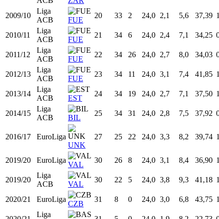
Prim.
2006/07
17
17
0
24,0
3,0
6,6
45,71
FEB
ZAR
Prim.
2007/08
18
34
5
24,0
3,1
8,2
37,80
FEB
HOS
Prim.
2008/09
19
17
4
24,0
3,6
8,2
44,44
FEB
LLE
Liga
2008/09
19
5
0
24,0
3,4
8,3
41,18
ACB
ZAR
Liga
2009/10
20
33
2
24,0
2,1
5,6
37,39
ACB
FUE
Liga
2010/11
21
34
6
24,0
2,4
7,1
34,25
ACB
FUE
Liga
2011/12
22
34
26
24,0
2,7
8,0
34,03
ACB
FUE
Liga
2012/13
23
34
11
24,0
3,1
7,4
41,85
ACB
FUE
Liga
2013/14
24
34
19
24,0
2,7
7,1
37,50
ACB
EST
Liga
2014/15
25
34
31
24,0
2,8
7,5
37,92
ACB
BIL
2016/17
EuroLiga
27
25
22
24,0
3,3
8,2
39,74
UNK