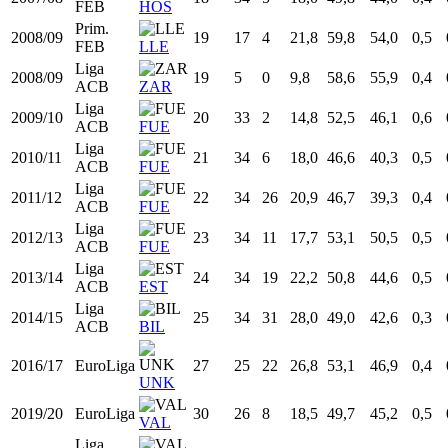
Todas
Liga ACB
Prim. FEB
EuroLiga
Temp
Liga
Equipo
Edad
PJ
PT
MIN
%TR
%TE
RT3
Prim.
2005/06
16
1
0
1,2
0,0
0,0
0,0
FEB
LLE
Prim.
2006/07
17
17
0
7,5
55,4
47,1
0,2
FEB
ZAR
Prim.
2007/08
18
34
5
18,0
49,8
44,0
0,4
FEB
HOS
Prim.
2008/09
19
17
4
21,8
59,8
54,0
0,5
FEB
LLE
Liga
2008/09
19
5
0
9,8
58,6
55,9
0,4
ACB
ZAR
Liga
2009/10
20
33
2
14,8
52,5
46,1
0,6
ACB
FUE
Liga
2010/11
21
34
6
18,0
46,6
40,3
0,5
ACB
FUE
Liga
2011/12
22
34
26
20,9
46,7
39,3
0,4
ACB
FUE
Liga
2012/13
23
34
11
17,7
53,1
50,5
0,5
ACB
FUE
Liga
2013/14
24
34
19
22,2
50,8
44,6
0,5
ACB
EST