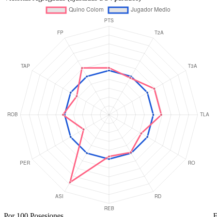
Victorias Agregadas (ajustadas a 34 partidos)