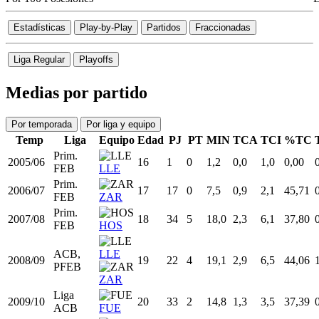
Por 100 Posesiones
E
Estadísticas
Play-by-Play
Partidos
Fraccionadas
Liga Regular
Playoffs
Medias por partido
Por temporada
Por liga y equipo
Temp
Liga
Equipo
Edad
PJ
PT
MIN
TCA
TCI
%TC
Prim.
2005/06
16
1
0
1,2
0,0
1,0
0,00
FEB
LLE
Prim.
2006/07
17
17
0
7,5
0,9
2,1
45,71
FEB
ZAR
Prim.