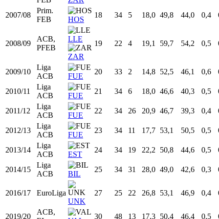
Por temporada
Por liga y equipo
Temp
Liga
Equipo
Edad
PJ
PT
MIN
%TR
%TE
RT3
Prim.
2005/06
16
1
0
1,2
0,0
0,0
0,0
FEB
LLE
Prim.
2006/07
17
17
0
7,5
55,4
47,1
0,2
FEB
ZAR
Prim.
2007/08
18
34
5
18,0
49,8
44,0
0,4
FEB
HOS
ACB,
LLE
2008/09
19
22
4
19,1
59,7
54,2
0,5
PFEB
ZAR
Liga
2009/10
20
33
2
14,8
52,5
46,1
0,6
ACB
FUE
Liga
2010/11
21
34
6
18,0
46,6
40,3
0,5
ACB
FUE
Liga
2011/12
22
34
26
20,9
46,7
39,3
0,4
ACB
FUE
Liga
2012/13
23
34
11
17,7
53,1
50,5
0,5
ACB
FUE
Liga