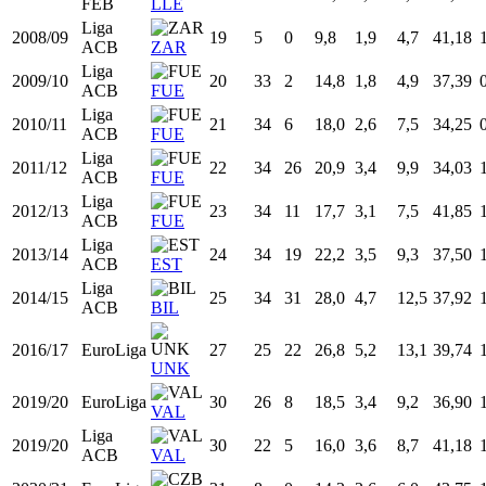
Prim.
2005/06
16
1
0
1,2
0,0
1,3
0,00
FEB
LLE
Prim.
2006/07
17
17
0
7,5
1,3
2,8
45,71
FEB
ZAR
Prim.
2007/08
18
34
5
18,0
3,2
8,4
37,80
FEB
HOS
Prim.
2008/09
19
17
4
21,8
4,4
9,9
44,44
FEB
LLE
Liga
2008/09
19
5
0
9,8
1,9
4,7
41,18
ACB
ZAR
Liga
2009/10
20
33
2
14,8
1,8
4,9
37,39
ACB
FUE
Liga
2010/11
21
34
6
18,0
2,6
7,5
34,25
ACB
FUE
Liga
2011/12
22
34
26
20,9
3,4
9,9
34,03
ACB
FUE
Liga
2012/13
23
34
11
17,7
3,1
7,5
41,85
ACB
FUE
Liga
2013/14
24
34
19
22,2
3,5
9,3
37,50
ACB
EST
Liga
2014/15
25
34
31
28,0
4,7
12,5
37,92
ACB
BIL