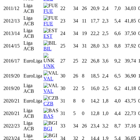
Prim.
2008/09
19
17
4
21,8
3,3
7,4
44,44
FEB
LLE
Liga
2008/09
19
5
0
9,8
1,4
3,4
41,18
ACB
ZAR
Liga
2009/10
20
33
2
14,8
1,3
3,5
37,39
ACB
FUE
Liga
2010/11
21
34
6
18,0
1,8
5,3
34,25
ACB
FUE
Liga
2011/12
22
34
26
20,9
2,4
7,0
34,03
ACB
FUE
Liga
2012/13
23
34
11
17,7
2,3
5,4
41,85
ACB
FUE
Liga
2013/14
24
34
19
22,2
2,5
6,6
37,50
ACB
EST
Liga
2014/15
25
34
31
28,0
3,3
8,8
37,92
ACB
BIL
2016/17
EuroLiga
27
25
22
26,8
3,6
9,2
39,74
UNK
2019/20
EuroLiga
30
26
8
18,5
2,4
6,5
36,90
VAL
Liga
2019/20
30
22
5
16,0
2,5
6,2
41,18
ACB
VAL