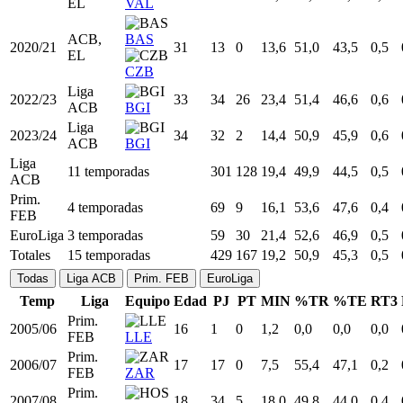
2013/14
24
34
19
22,2
50,8
44,6
0,5
ACB
EST
Liga
2014/15
25
34
31
28,0
49,0
42,6
0,3
ACB
BIL
2016/17
EuroLiga
27
25
22
26,8
53,1
46,9
0,4
UNK
ACB,
2019/20
30
48
13
17,3
50,4
46,4
0,5
EL
VAL
ACB,
BAS
2020/21
31
13
0
13,6
51,0
43,5
0,5
EL
CZB
Liga
2022/23
33
34
26
23,4
51,4
46,6
0,6
ACB
BGI
Liga
2023/24
34
32
2
14,4
50,9
45,9
0,6
ACB
BGI
Liga
11 temporadas
301
128
19,4
49,9
44,5
0,5
ACB
Prim.
4 temporadas
69
9
16,1
53,6
47,6
0,4
FEB
EuroLiga
3 temporadas
59
30
21,4
52,6
46,9
0,5
Totales
15 temporadas
429
167
19,2
50,9
45,3
0,5