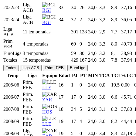
2016/17
EuroLiga
27
25
22
24,0
3,3
8,2
39,74
UNK
ACB,
2019/20
30
48
13
24,0
3,4
8,8
38,82
EL
VAL
ACB,
BAS
2020/21
31
13
0
24,0
2,6
7,3
35,19
EL
CZB
Liga
2022/23
33
34
26
24,0
3,3
8,9
37,16
ACB
BGI
Liga
2023/24
34
32
2
24,0
3,2
8,9
36,05
ACB
BGI
Liga
11 temporadas
301
128
24,0
2,9
7,7
37,17
ACB
Prim.
4 temporadas
69
9
24,0
3,3
8,0
40,70
FEB
EuroLiga
3 temporadas
59
30
24,0
3,2
8,1
38,93
Totales
15 temporadas
429
167
24,0
3,0
7,8
37,94
Todas
Liga ACB
Prim. FEB
EuroLiga
Temp
Liga
Equipo
Edad
PJ
PT
MIN
TCA
TCI
%TC
Prim.
2005/06
16
1
0
24,0
0,0
19,5
0,00
FEB
LLE