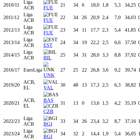
2007/08
18
34
5
18,0
2,3
6,1
37,80
FEB
HOS
ACB,
LLE
2008/09
19
22
4
19,1
2,9
6,5
44,06
PFEB
ZAR
Liga
2009/10
20
33
2
14,8
1,3
3,5
37,39
ACB
FUE
Liga
2010/11
21
34
6
18,0
1,8
5,3
34,25
ACB
FUE
Liga
2011/12
22
34
26
20,9
2,4
7,0
34,03
ACB
FUE
Liga
2012/13
23
34
11
17,7
2,3
5,4
41,85
ACB
FUE
Liga
2013/14
24
34
19
22,2
2,5
6,6
37,50
ACB
EST
Liga
2014/15
25
34
31
28,0
3,3
8,8
37,92
ACB
BIL
2016/17
EuroLiga
27
25
22
26,8
3,6
9,2
39,74
UNK
ACB,
2019/20
30
48
13
17,3
2,5
6,3
38,82
EL
VAL