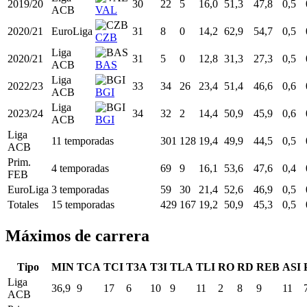
Liga
2014/15
25
34
31
28,0
49,0
42,6
0,3
ACB
BIL
2016/17
EuroLiga
27
25
22
26,8
53,1
46,9
0,4
UNK
2019/20
EuroLiga
30
26
8
18,5
49,7
45,2
0,5
VAL
Liga
2019/20
30
22
5
16,0
51,3
47,8
0,5
ACB
VAL
2020/21
EuroLiga
31
8
0
14,2
62,9
54,7
0,5
CZB
Liga
2020/21
31
5
0
12,8
31,3
27,3
0,5
ACB
BAS
Liga
2022/23
33
34
26
23,4
51,4
46,6
0,6
ACB
BGI
Liga
2023/24
34
32
2
14,4
50,9
45,9
0,6
ACB
BGI
Liga
11 temporadas
301
128
19,4
49,9
44,5
0,5
ACB
Prim.
4 temporadas
69
9
16,1
53,6
47,6
0,4
FEB
EuroLiga
3 temporadas
59
30
21,4
52,6
46,9
0,5
Totales
15 temporadas
429
167
19,2
50,9
45,3
0,5