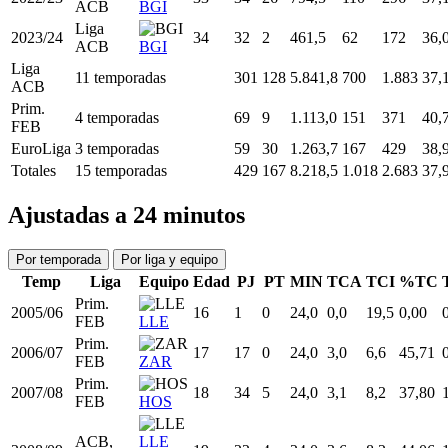
Liga
2019/20
30
22
5
352,3
56
136
41,
ACB
VAL
2020/21
EuroLiga
31
8
0
113,3
14
32
43,
CZB
Liga
2020/21
31
5
0
64,2
5
22
22,
ACB
BAS
Liga
2022/23
33
34
26
794,5
110
296
37,
ACB
BGI
Liga
2023/24
34
32
2
461,5
62
172
36,
ACB
BGI
Liga
11 temporadas
301
128
5.841,8
700
1.883
37,
ACB
Prim.
4 temporadas
69
9
1.113,0
151
371
40,
FEB
EuroLiga
3 temporadas
59
30
1.263,7
167
429
38,
Totales
15 temporadas
429
167
8.218,5
1.018
2.683
37,
Ajustadas a 24 minutos
Por temporada
Por liga y equipo
Temp
Liga
Equipo
Edad
PJ
PT
MIN
TCA
TCI
%TC
Prim.