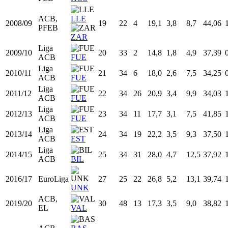
Temp
Liga
Equipo
Edad
PJ
PT
MIN
TCA
TCI
%TC
Prim.
2005/06
16
1
0
1,2
0,0
1,3
0,00
FEB
LLE
Prim.
2006/07
17
17
0
7,5
1,3
2,8
45,71
FEB
ZAR
Prim.
2007/08
18
34
5
18,0
3,2
8,4
37,80
FEB
HOS
ACB,
LLE
2008/09
19
22
4
19,1
3,8
8,7
44,06
PFEB
ZAR
Liga
2009/10
20
33
2
14,8
1,8
4,9
37,39
ACB
FUE
Liga
2010/11
21
34
6
18,0
2,6
7,5
34,25
ACB
FUE
Liga
2011/12
22
34
26
20,9
3,4
9,9
34,03
ACB
FUE
Liga
2012/13
23
34
11
17,7
3,1
7,5
41,85
ACB
FUE
Liga
2013/14
24
34
19
22,2
3,5
9,3
37,50
ACB
EST
Liga
2014/15
25
34
31
28,0
4,7
12,5
37,92