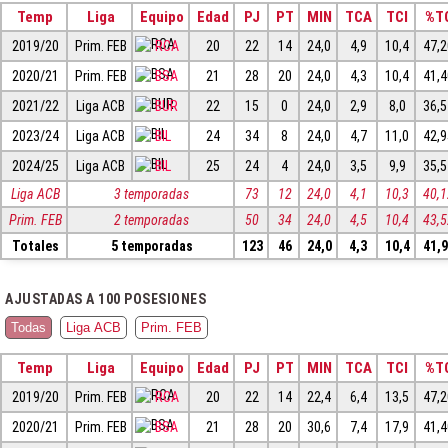
Temp
Liga
Equipo
Edad
PJ
PT
MIN
TCA
TCI
%T
2019/20
Prim. FEB
RCA
20
22
14
24,0
4,9
10,4
47,
2020/21
Prim. FEB
BSA
21
28
20
24,0
4,3
10,4
41,
2021/22
Liga ACB
BUR
22
15
0
24,0
2,9
8,0
36,
2023/24
Liga ACB
BIL
24
34
8
24,0
4,7
11,0
42,
2024/25
Liga ACB
BIL
25
24
4
24,0
3,5
9,9
35,
Liga ACB
3 temporadas
73
12
24,0
4,1
10,3
40,
Prim. FEB
2 temporadas
50
34
24,0
4,5
10,4
43,
Totales
5 temporadas
123
46
24,0
4,3
10,4
41,
AJUSTADAS A 100 POSESIONES
Todas
Liga ACB
Prim. FEB
Temp
Liga
Equipo
Edad
PJ
PT
MIN
TCA
TCI
%T
2019/20
Prim. FEB
RCA
20
22
14
22,4
6,4
13,5
47,
2020/21
Prim. FEB
BSA
21
28
20
30,6
7,4
17,9
41,