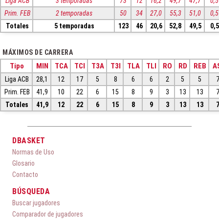
Liga ACB
3 temporadas
73
12
16,2
49,7
47,7
0,5
Prim. FEB
2 temporadas
50
34
27,0
55,3
51,0
0,5
Totales
5 temporadas
123
46
20,6
52,8
49,5
0,5
MÁXIMOS DE CARRERA
Tipo
MIN
TCA
TCI
T3A
T3I
TLA
TLI
RO
RD
REB
A
Liga ACB
28,1
12
17
5
8
6
6
2
5
5
Prim. FEB
41,9
10
22
6
15
8
9
3
13
13
Totales
41,9
12
22
6
15
8
9
3
13
13
DBASKET
Normas de Uso
Glosario
Contacto
BÚSQUEDA
Buscar jugadores
Comparador de jugadores