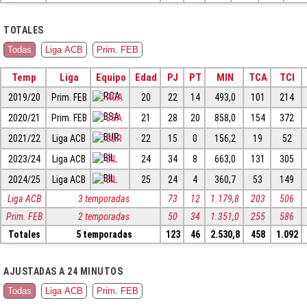
TOTALES
Todas
Liga ACB
Prim. FEB
Temp
Liga
Equipo
Edad
PJ
PT
MIN
TCA
TCI
2019/20
Prim. FEB
RCA
20
22
14
493,0
101
214
2020/21
Prim. FEB
BSA
21
28
20
858,0
154
372
2021/22
Liga ACB
BUR
22
15
0
156,2
19
52
2023/24
Liga ACB
BIL
24
34
8
663,0
131
305
2024/25
Liga ACB
BIL
25
24
4
360,7
53
149
Liga ACB
3 temporadas
73
12
1.179,8
203
506
Prim. FEB
2 temporadas
50
34
1.351,0
255
586
Totales
5 temporadas
123
46
2.530,8
458
1.092
AJUSTADAS A 24 MINUTOS
Todas
Liga ACB
Prim. FEB