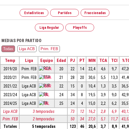
Estadísticas
Partidos
Fraccionadas
Liga Regular
Playoffs
MEDIAS POR PARTIDO
Todas
Liga ACB
Prim. FEB
Temp
Liga
Equipo
Edad
PJ
PT
MIN
TCA
TCI
%T
2019/20
Prim. FEB
RCA
20
22
14
22,4
4,6
9,7
47,2
2020/21
Prim. FEB
BSA
21
28
20
30,6
5,5
13,3
41,4
2021/22
Liga ACB
BUR
22
15
0
10,4
1,3
3,5
36,5
2023/24
Liga ACB
BIL
24
34
8
19,5
3,9
9,0
42,9
2024/25
Liga ACB
BIL
25
24
4
15,0
2,2
6,2
35,5
Liga ACB
3 temporadas
73
12
16,2
2,8
6,9
40,1
Prim. FEB
2 temporadas
50
34
27,0
5,1
11,7
43,5
Totales
5 temporadas
123
46
20,6
3,7
8,9
41,9