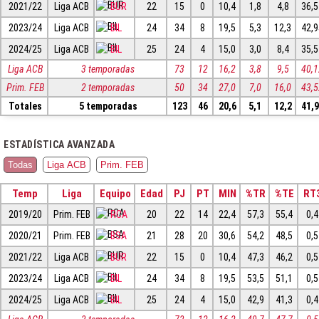
2021/22
Liga ACB
BUR
22
15
0
10,4
1,8
4,8
36,
2023/24
Liga ACB
BIL
24
34
8
19,5
5,3
12,3
42,
2024/25
Liga ACB
BIL
25
24
4
15,0
3,0
8,4
35,
Liga ACB
3 temporadas
73
12
16,2
3,8
9,5
40,
Prim. FEB
2 temporadas
50
34
27,0
7,0
16,0
43,
Totales
5 temporadas
123
46
20,6
5,1
12,2
41,
ESTADÍSTICA AVANZADA
Todas
Liga ACB
Prim. FEB
Temp
Liga
Equipo
Edad
PJ
PT
MIN
%TR
%TE
RT
2019/20
Prim. FEB
RCA
20
22
14
22,4
57,3
55,4
0,4
2020/21
Prim. FEB
BSA
21
28
20
30,6
54,2
48,5
0,5
2021/22
Liga ACB
BUR
22
15
0
10,4
47,3
46,2
0,5
2023/24
Liga ACB
BIL
24
34
8
19,5
53,5
51,1
0,5
2024/25
Liga ACB
BIL
25
24
4
15,0
42,9
41,3
0,4