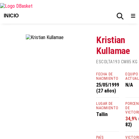
INICIO
Kristian
Kullamae
ESCOLTA
193 CM
85 KG
FECHA DE
EQUIPO
NACIMIENTO
ACTUA
25/05/1999
N/A
(27 años)
LUGAR DE
PORCE
NACIMIENTO
DE
VICTOR
Tallin
34,9%
82)
PAÍS
VICTOR