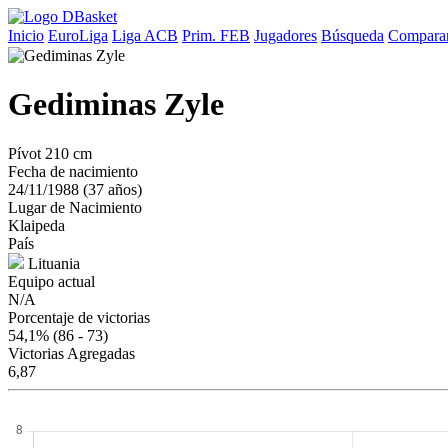
Inicio
EuroLiga
Liga ACB
Prim. FEB
Jugadores
Búsqueda
Comparar
Gediminas Zyle
Pívot
210 cm
Fecha de nacimiento
24/11/1988 (37 años)
Lugar de Nacimiento
Klaipeda
País
Lituania
Equipo actual
N/A
Porcentaje de victorias
54,1%
(86 - 73)
Victorias Agregadas
6,87