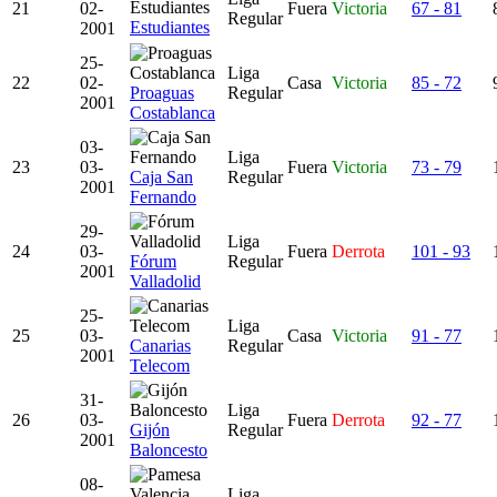
21
02-
Fuera
Victoria
67 - 81
Regular
Estudiantes
2001
25-
Liga
22
02-
Casa
Victoria
85 - 72
Proaguas
Regular
2001
Costablanca
03-
Liga
23
03-
Fuera
Victoria
73 - 79
Caja San
Regular
2001
Fernando
29-
Liga
24
03-
Fuera
Derrota
101 - 93
Fórum
Regular
2001
Valladolid
25-
Liga
25
03-
Casa
Victoria
91 - 77
Canarias
Regular
2001
Telecom
31-
Liga
26
03-
Fuera
Derrota
92 - 77
Gijón
Regular
2001
Baloncesto
08-
Liga