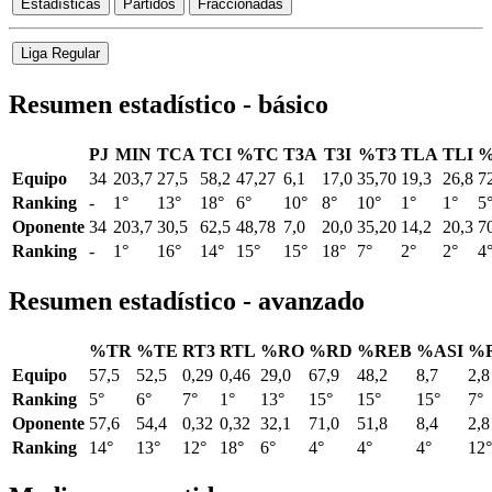
Estadísticas
Partidos
Fraccionadas
Liga Regular
Resumen estadístico - básico
PJ
MIN
TCA
TCI
%TC
T3A
T3I
%T3
TLA
TLI
%
Equipo
34
203,7
27,5
58,2
47,27
6,1
17,0
35,70
19,3
26,8
7
Ranking
-
1°
13°
18°
6°
10°
8°
10°
1°
1°
5
Oponente
34
203,7
30,5
62,5
48,78
7,0
20,0
35,20
14,2
20,3
7
Ranking
-
1°
16°
14°
15°
15°
18°
7°
2°
2°
4
Resumen estadístico - avanzado
%TR
%TE
RT3
RTL
%RO
%RD
%REB
%ASI
%
Equipo
57,5
52,5
0,29
0,46
29,0
67,9
48,2
8,7
2,8
Ranking
5°
6°
7°
1°
13°
15°
15°
15°
7°
Oponente
57,6
54,4
0,32
0,32
32,1
71,0
51,8
8,4
2,8
Ranking
14°
13°
12°
18°
6°
4°
4°
4°
12°