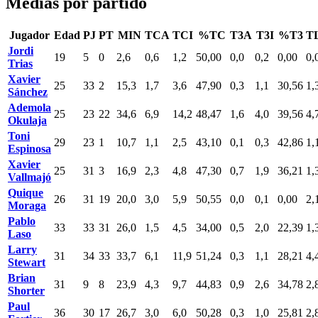
Medias por partido
Jugador
Edad
PJ
PT
MIN
TCA
TCI
%TC
T3A
T3I
%T3
T
Jordi
19
5
0
2,6
0,6
1,2
50,00
0,0
0,2
0,00
0,
Trias
Xavier
25
33
2
15,3
1,7
3,6
47,90
0,3
1,1
30,56
1,
Sánchez
Ademola
25
23
22
34,6
6,9
14,2
48,47
1,6
4,0
39,56
4,
Okulaja
Toni
29
23
1
10,7
1,1
2,5
43,10
0,1
0,3
42,86
1,
Espinosa
Xavier
25
31
3
16,9
2,3
4,8
47,30
0,7
1,9
36,21
1,
Vallmajó
Quique
26
31
19
20,0
3,0
5,9
50,55
0,0
0,1
0,00
2,
Moraga
Pablo
33
33
31
26,0
1,5
4,5
34,00
0,5
2,0
22,39
1,
Laso
Larry
31
34
33
33,7
6,1
11,9
51,24
0,3
1,1
28,21
4,
Stewart
Brian
31
9
8
23,9
4,3
9,7
44,83
0,9
2,6
34,78
2,
Shorter
Paul
36
30
17
26,7
3,0
6,0
50,28
0,3
1,0
25,81
2,