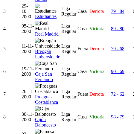
29-
Liga
3
10-
Casa
Derrota
79 - 84
Regular
Estudiantes
2000
05-11-
Liga
4
Casa
Victoria
89 - 80
2000
Regular
Real Madrid
11-11-
Liga
5
Fuera
Derrota
79 - 68
2000
Breogán
Regular
Universidade
19-11-
Liga
6
Casa
Victoria
90 - 69
2000
Caja San
Regular
Fernando
26-11-
Liga
7
Fuera
Derrota
72 - 62
2000
Proaguas
Regular
Costablanca
30-11-
Liga
8
Casa
Victoria
98 - 79
2000
Gijón
Regular
Baloncesto