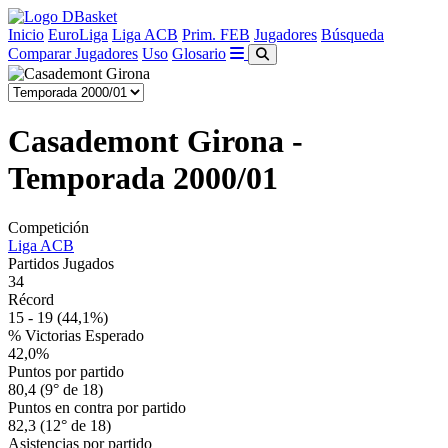
Inicio
EuroLiga
Liga ACB
Prim. FEB
Jugadores
Búsqueda
Comparar Jugadores
Uso
Glosario
Casademont Girona -
Temporada 2000/01
Competición
Liga ACB
Partidos Jugados
34
Récord
15 - 19
(44,1%)
% Victorias Esperado
42,0%
Puntos por partido
80,4 (9° de 18)
Puntos en contra por partido
82,3 (12° de 18)
Asistencias por partido