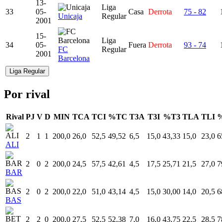
13-
Liga
33
05-
Casa
Derrota
75 - 82
Unicaja
Regular
2001
15-
Liga
34
05-
Fuera
Derrota
93 - 74
FC
Regular
2001
Barcelona
Liga Regular
Por rival
Rival
PJ
V
D
MIN
TCA
TCI
%TC
T3A
T3I
%T3
TLA
TLI
2
1
1
200,0
26,0
52,5
49,52
6,5
15,0
43,33
15,0
23,0
6
ALI
2
0
2
200,0
24,5
57,5
42,61
4,5
17,5
25,71
21,5
27,0
7
BAR
2
0
2
200,0
22,0
51,0
43,14
4,5
15,0
30,00
14,0
20,5
6
BAS
2
2
0
200,0
27,5
52,5
52,38
7,0
16,0
43,75
22,5
28,5
7