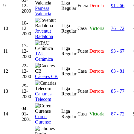
03-
Liga
9
12-
Fuera
Derrota
91 - 66
Pamesa
Regular
2000
Valencia
10-
Liga
10
12-
Casa
Victoria
76 - 72
Joventut
Regular
2000
Badalona
17-
Liga
11
12-
Fuera
Derrota
93 - 67
TAU
Regular
2000
Cerámica
22-
Liga
12
12-
Casa
Derrota
63 - 81
Regular
2000
Cáceres CB
29-
Liga
13
12-
Fuera
Derrota
85 - 77
Canarias
Regular
2000
Telecom
04-
Liga
14
01-
Casa
Victoria
87 - 72
Coren
Regular
2001
Ourense