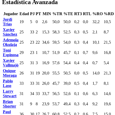
Estadística Avanzada
Jugador
Edad
PJ
PT
MIN
%TR
%TE
RT3
RTL
%RO
%RD
Jordi
19
5
0
2,6
50,0
50,0
0,2
0,0
32,2
10,5
Trias
Xavier
25
33
2
15,3
58,3
52,5
0,3
0,5
2,1
8,7
Sánchez
Ademola
25
23
22
34,6
59,5
54,0
0,3
0,4
10,1
21,5
Okulaja
Toni
29
23
1
10,7
51,9
45,7
0,1
0,7
9,6
16,8
Espinosa
Xavier
25
31
3
16,9
57,6
54,4
0,4
0,4
0,7
5,4
Vallmajó
Quique
26
31
19
20,0
55,5
50,5
0,0
0,5
14,0
21,3
Moraga
Pablo
33
33
31
26,0
45,7
39,0
0,5
0,4
1,7
8,1
Laso
Larry
31
34
33
33,7
56,5
52,6
0,1
0,6
6,3
14,6
Stewart
Brian
31
9
8
23,9
53,7
49,4
0,3
0,4
9,2
19,6
Shorter
Paul
36
30
17
26,7
60,8
52,5
0,2
0,6
7,5
15,0