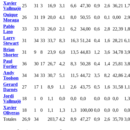
Xavier
25
31
3
16,9
3,1
6,6
47,30
0,9
2,6
36,21
1,7
Vallmajó
Quique
26
31
19
20,0
4,1
8,0
50,55
0,0
0,1
0,00
2,9
Moraga
Pablo
33
33
31
26,0
2,1
6,2
34,00
0,6
2,8
22,39
1,8
Laso
Larry
31
34
33
33,7
8,3
16,3
51,24
0,4
1,6
28,21
6,1
Stewart
Brian
31
9
8
23,9
6,0
13,5
44,83
1,2
3,6
34,78
3,9
Shorter
Paul
36
30
17
26,7
4,2
8,3
50,28
0,4
1,4
25,81
3,8
Fortier
Andy
34
34
33
30,7
5,1
11,5
44,72
3,5
8,2
42,86
2,4
Toolson
Gerard
27
17
1
8,9
1,1
2,6
43,75
0,5
1,6
31,58
1,1
Darnés
Jordi
18
1
0
1,1
0,0
0,0
0,0
0,0
0,0
0,0
1,3
Vallmajó
Xavier
18
1
0
1,1
1,3
1,3
100,00
0,0
0,0
0,0
0,0
Oliveras
Totales
26,9
34
203,7
4,2
8,9
47,27
0,9
2,6
35,70
3,0