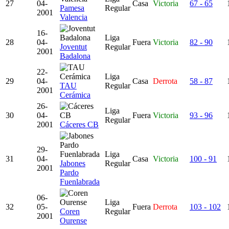
27
04-
Casa
Victoria
67 - 65
Pamesa
Regular
2001
Valencia
16-
Liga
28
04-
Fuera
Victoria
82 - 90
Joventut
Regular
2001
Badalona
22-
Liga
29
04-
Casa
Derrota
58 - 87
TAU
Regular
2001
Cerámica
26-
Liga
30
04-
Fuera
Victoria
93 - 96
Regular
2001
Cáceres CB
29-
Liga
31
04-
Casa
Victoria
100 - 91
Jabones
Regular
2001
Pardo
Fuenlabrada
06-
Liga
32
05-
Fuera
Derrota
103 - 102
Coren
Regular
2001
Ourense