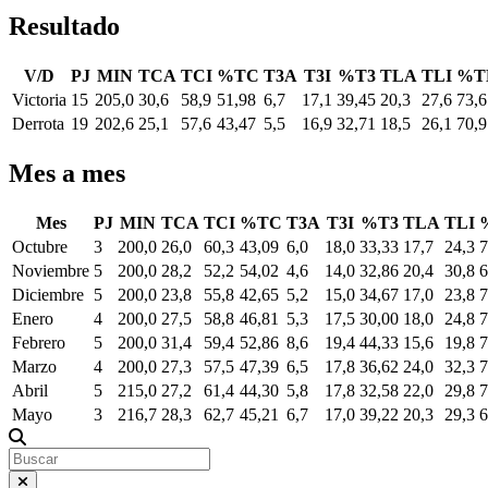
Resultado
V/D
PJ
MIN
TCA
TCI
%TC
T3A
T3I
%T3
TLA
TLI
%T
Victoria
15
205,0
30,6
58,9
51,98
6,7
17,1
39,45
20,3
27,6
73,6
Derrota
19
202,6
25,1
57,6
43,47
5,5
16,9
32,71
18,5
26,1
70,9
Mes a mes
Mes
PJ
MIN
TCA
TCI
%TC
T3A
T3I
%T3
TLA
TLI
Octubre
3
200,0
26,0
60,3
43,09
6,0
18,0
33,33
17,7
24,3
7
Noviembre
5
200,0
28,2
52,2
54,02
4,6
14,0
32,86
20,4
30,8
6
Diciembre
5
200,0
23,8
55,8
42,65
5,2
15,0
34,67
17,0
23,8
7
Enero
4
200,0
27,5
58,8
46,81
5,3
17,5
30,00
18,0
24,8
7
Febrero
5
200,0
31,4
59,4
52,86
8,6
19,4
44,33
15,6
19,8
7
Marzo
4
200,0
27,3
57,5
47,39
6,5
17,8
36,62
24,0
32,3
7
Abril
5
215,0
27,2
61,4
44,30
5,8
17,8
32,58
22,0
29,8
7
Mayo
3
216,7
28,3
62,7
45,21
6,7
17,0
39,22
20,3
29,3
6