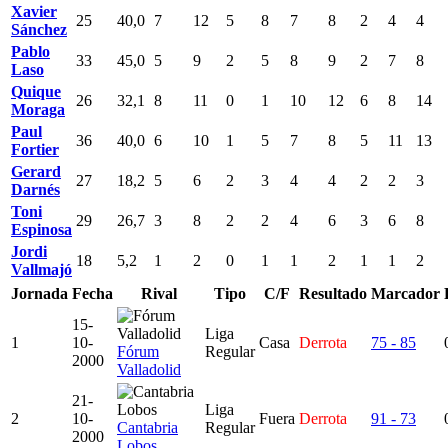
Xavier
25
40,0
7
12
5
8
7
8
2
4
4
Sánchez
Pablo
33
45,0
5
9
2
5
8
9
2
7
8
Laso
Quique
26
32,1
8
11
0
1
10
12
6
8
14
Moraga
Paul
36
40,0
6
10
1
5
7
8
5
11
13
Fortier
Gerard
27
18,2
5
6
2
3
4
4
2
2
3
Darnés
Toni
29
26,7
3
8
2
2
4
6
3
6
8
Espinosa
Jordi
18
5,2
1
2
0
1
1
2
1
1
2
Vallmajó
Jornada
Fecha
Rival
Tipo
C/F
Resultado
Marcador
15-
Liga
1
10-
Casa
Derrota
75 - 85
Fórum
Regular
2000
Valladolid
21-
Liga
2
10-
Fuera
Derrota
91 - 73
Cantabria
Regular
2000
Lobos