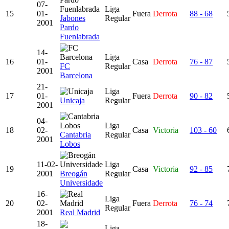
07-
Liga
15
01-
Fuera
Derrota
88 - 68
Jabones
Regular
2001
Pardo
Fuenlabrada
14-
Liga
16
01-
Casa
Derrota
76 - 87
FC
Regular
2001
Barcelona
21-
Liga
17
01-
Fuera
Derrota
90 - 82
Unicaja
Regular
2001
04-
Liga
18
02-
Casa
Victoria
103 - 60
Cantabria
Regular
2001
Lobos
11-02-
Liga
19
Casa
Victoria
92 - 85
2001
Breogán
Regular
Universidade
16-
Liga
20
02-
Fuera
Derrota
76 - 74
Regular
2001
Real Madrid
18-
Liga