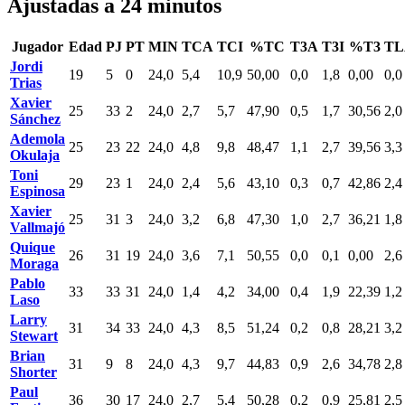
Ajustadas a 24 minutos
Jugador
Edad
PJ
PT
MIN
TCA
TCI
%TC
T3A
T3I
%T3
TL
Jordi
19
5
0
24,0
5,4
10,9
50,00
0,0
1,8
0,00
0,0
Trias
Xavier
25
33
2
24,0
2,7
5,7
47,90
0,5
1,7
30,56
2,0
Sánchez
Ademola
25
23
22
24,0
4,8
9,8
48,47
1,1
2,7
39,56
3,3
Okulaja
Toni
29
23
1
24,0
2,4
5,6
43,10
0,3
0,7
42,86
2,4
Espinosa
Xavier
25
31
3
24,0
3,2
6,8
47,30
1,0
2,7
36,21
1,8
Vallmajó
Quique
26
31
19
24,0
3,6
7,1
50,55
0,0
0,1
0,00
2,6
Moraga
Pablo
33
33
31
24,0
1,4
4,2
34,00
0,4
1,9
22,39
1,2
Laso
Larry
31
34
33
24,0
4,3
8,5
51,24
0,2
0,8
28,21
3,2
Stewart
Brian
31
9
8
24,0
4,3
9,7
44,83
0,9
2,6
34,78
2,8
Shorter
Paul
36
30
17
24,0
2,7
5,4
50,28
0,2
0,9
25,81
2,5