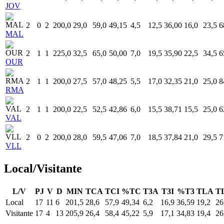
JOV
2
0
2
200,0
29,0
59,0
49,15
4,5
12,5
36,00
16,0
23,5
6
MAL
2
1
1
225,0
32,5
65,0
50,00
7,0
19,5
35,90
22,5
34,5
6
OUR
2
1
1
200,0
27,5
57,0
48,25
5,5
17,0
32,35
21,0
25,0
8
RMA
2
1
1
200,0
22,5
52,5
42,86
6,0
15,5
38,71
15,5
25,0
6
VAL
2
0
2
200,0
28,0
59,5
47,06
7,0
18,5
37,84
21,0
29,5
7
VLL
Local/Visitante
L/V
PJ
V
D
MIN
TCA
TCI
%TC
T3A
T3I
%T3
TLA
T
Local
17
11
6
201,5
28,6
57,9
49,34
6,2
16,9
36,59
19,2
26
Visitante
17
4
13
205,9
26,4
58,4
45,22
5,9
17,1
34,83
19,4
26