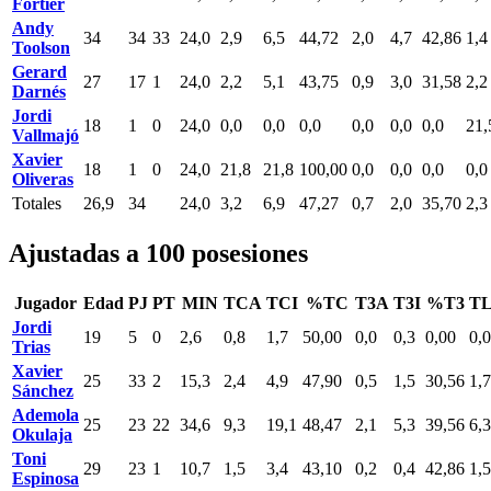
Fortier
Andy
34
34
33
24,0
2,9
6,5
44,72
2,0
4,7
42,86
1,4
Toolson
Gerard
27
17
1
24,0
2,2
5,1
43,75
0,9
3,0
31,58
2,2
Darnés
Jordi
18
1
0
24,0
0,0
0,0
0,0
0,0
0,0
0,0
21,
Vallmajó
Xavier
18
1
0
24,0
21,8
21,8
100,00
0,0
0,0
0,0
0,0
Oliveras
Totales
26,9
34
24,0
3,2
6,9
47,27
0,7
2,0
35,70
2,3
Ajustadas a 100 posesiones
Jugador
Edad
PJ
PT
MIN
TCA
TCI
%TC
T3A
T3I
%T3
T
Jordi
19
5
0
2,6
0,8
1,7
50,00
0,0
0,3
0,00
0,0
Trias
Xavier
25
33
2
15,3
2,4
4,9
47,90
0,5
1,5
30,56
1,7
Sánchez
Ademola
25
23
22
34,6
9,3
19,1
48,47
2,1
5,3
39,56
6,3
Okulaja
Toni
29
23
1
10,7
1,5
3,4
43,10
0,2
0,4
42,86
1,5
Espinosa