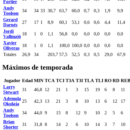
Fortier
Andy
34
34
33
30,7
63,7
60,0
0,7
0,3
1,9
9,9
Toolson
Gerard
27
17
1
8,9
60,1
53,1
0,6
0,6
4,4
11,4
Darnés
Jordi
18
1
0
1,1
56,8
0,0
0,0
0,0
0,0
0,0
Vallmajó
Xavier
18
1
0
1,1
100,0
100,0
0,0
0,0
0,0
0,0
Oliveras
Totales
26,9
34
203,7
57,5
52,5
0,3
0,5
29,0
67,9
Máximos de temporada
Jugador
Edad
MIN
TCA
TCI
T3A
T3I
TLA
TLI
RO
RD
RE
Larry
31
46,8
12
21
1
3
15
19
6
8
11
Stewart
Ademola
25
42,3
13
21
3
8
10
13
6
12
17
Okulaja
Andy
34
44,0
9
15
8
12
9
10
2
5
6
Toolson
Brian
31
31,8
8
14
2
6
10
14
3
7
10
Shorter