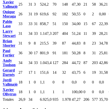
Xavier
25
31
3
524,2
70
148
47,30
21
58
36,21
Vallmajó
Quique
26
31
19
619,6
92
182
50,55
0
2
0,00
Moraga
Pablo
33
33
31
858,7
51
150
34,00
15
67
22,39
Laso
Larry
31
34
33
1.147,3
207
404
51,24
11
39
28,21
Stewart
Brian
31
9
8
215,5
39
87
44,83
8
23
34,78
Shorter
Paul
36
30
17
801,9
91
181
50,28
8
31
25,81
Fortier
Andy
34
34
33
1.043,4
127
284
44,72
87
203
42,86
Toolson
Gerard
27
17
1
151,6
14
32
43,75
6
19
31,58
Darnés
Jordi
18
1
0
1,1
0
0
0,0
0
0
0,0
Vallmajó
Xavier
18
1
0
1,1
1
1
100,00
0
0
0,0
Oliveras
Totales
26,9
34
6.925,0
935
1.978
47,27
206
577
35,70