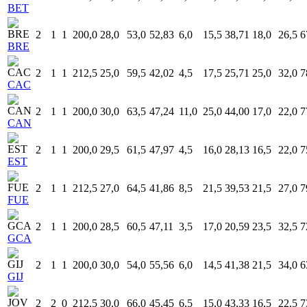
BET
2
1
1
200,0
28,0
53,0
52,83
6,0
15,5
38,71
18,0
26,5
6
BRE
2
1
1
212,5
25,0
59,5
42,02
4,5
17,5
25,71
25,0
32,0
7
CAC
2
1
1
200,0
30,0
63,5
47,24
11,0
25,0
44,00
17,0
22,0
7
CAN
2
1
1
200,0
29,5
61,5
47,97
4,5
16,0
28,13
16,5
22,0
7
EST
2
1
1
212,5
27,0
64,5
41,86
8,5
21,5
39,53
21,5
27,0
7
FUE
2
1
1
200,0
28,5
60,5
47,11
3,5
17,0
20,59
23,5
32,5
7
GCA
2
1
1
200,0
30,0
54,0
55,56
6,0
14,5
41,38
21,5
34,0
6
GIJ
2
2
0
212,5
30,0
66,0
45,45
6,5
15,0
43,33
16,5
22,5
7