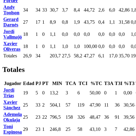
Fortier
Andy
34
34
33
30,7
3,7
8,4
44,72
2,6
6,0
42,86
1,
Toolson
Gerard
27
17
1
8,9
0,8
1,9
43,75
0,4
1,1
31,58
0,
Darnés
Jordi
18
1
0
1,1
0,0
0,0
0,0
0,0
0,0
0,0
1,
Vallmajó
Xavier
18
1
0
1,1
1,0
1,0
100,00
0,0
0,0
0,0
0,
Oliveras
Totales
26,9
34
203,7
27,5
58,2
47,27
6,1
17,0
35,70
19
Totales
Jugador
Edad
PJ
PT
MIN
TCA
TCI
%TC
T3A
T3I
%T3
Jordi
19
5
0
13,2
3
6
50,00
0
1
0,00
Trias
Xavier
25
33
2
504,1
57
119
47,90
11
36
30,56
Sánchez
Ademola
25
23
22
796,5
158
326
48,47
36
91
39,56
Okulaja
Toni
29
23
1
246,8
25
58
43,10
3
7
42,86
Espinosa