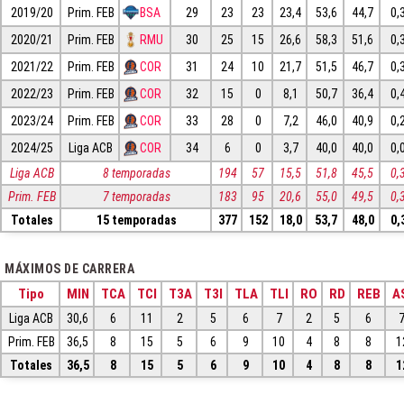
2019/20
Prim. FEB
BSA
29
23
23
23,4
53,6
44,7
0,
2020/21
Prim. FEB
RMU
30
25
15
26,6
58,3
51,6
0,
2021/22
Prim. FEB
COR
31
24
10
21,7
51,5
46,7
0,
2022/23
Prim. FEB
COR
32
15
0
8,1
50,7
36,4
0,
2023/24
Prim. FEB
COR
33
28
0
7,2
46,0
40,9
0,
2024/25
Liga ACB
COR
34
6
0
3,7
40,0
40,0
0,
Liga ACB
8 temporadas
194
57
15,5
51,8
45,5
0,
Prim. FEB
7 temporadas
183
95
20,6
55,0
49,5
0,
Totales
15 temporadas
377
152
18,0
53,7
48,0
0,
MÁXIMOS DE CARRERA
Tipo
MIN
TCA
TCI
T3A
T3I
TLA
TLI
RO
RD
REB
A
Liga ACB
30,6
6
11
2
5
6
7
2
5
6
Prim. FEB
36,5
8
15
5
6
9
10
4
8
8
1
Totales
36,5
8
15
5
6
9
10
4
8
8
1