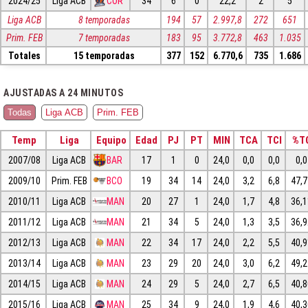
2024/25
Liga ACB
COR
34
6
0
22,2
2
5
Liga ACB
8 temporadas
194
57
2.997,8
272
651
Prim. FEB
7 temporadas
183
95
3.772,8
463
1.035
Totales
15 temporadas
377
152
6.770,6
735
1.686
AJUSTADAS A 24 MINUTOS
Todas
Liga ACB
Prim. FEB
Temp
Liga
Equipo
Edad
PJ
PT
MIN
TCA
TCI
%T
2007/08
Liga ACB
BAR
17
1
0
24,0
0,0
0,0
0,0
2009/10
Prim. FEB
BCO
19
34
14
24,0
3,2
6,8
47,
2010/11
Liga ACB
MAN
20
27
1
24,0
1,7
4,8
36,
2011/12
Liga ACB
MAN
21
34
5
24,0
1,3
3,5
36,
2012/13
Liga ACB
MAN
22
34
17
24,0
2,2
5,5
40,
2013/14
Liga ACB
MAN
23
29
20
24,0
3,0
6,2
49,
2014/15
Liga ACB
MAN
24
29
5
24,0
2,7
6,5
40,
2015/16
Liga ACB
MAN
25
34
9
24,0
1,9
4,6
40,