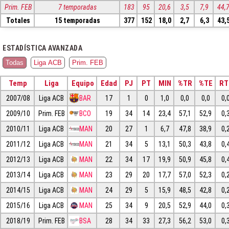
Prim. FEB
7 temporadas
183
95
20,6
3,5
7,9
44,
Totales
15 temporadas
377
152
18,0
2,7
6,3
43,
ESTADÍSTICA AVANZADA
Todas
Liga ACB
Prim. FEB
Temp
Liga
Equipo
Edad
PJ
PT
MIN
%TR
%TE
RT
2007/08
Liga ACB
BAR
17
1
0
1,0
0,0
0,0
0,
2009/10
Prim. FEB
BCO
19
34
14
23,4
57,1
52,9
0,
2010/11
Liga ACB
MAN
20
27
1
6,7
47,8
38,9
0,
2011/12
Liga ACB
MAN
21
34
5
13,1
50,3
43,8
0,
2012/13
Liga ACB
MAN
22
34
17
19,9
50,9
45,8
0,
2013/14
Liga ACB
MAN
23
29
20
17,7
57,0
52,3
0,
2014/15
Liga ACB
MAN
24
29
5
15,9
48,5
42,8
0,
2015/16
Liga ACB
MAN
25
34
9
20,5
52,9
44,0
0,
2018/19
Prim. FEB
BSA
28
34
33
27,3
56,2
53,0
0,