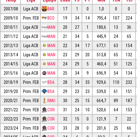
Temp
Liga
Equipo
Edad
PJ
PT
MIN
TCA
TCI
2007/08
Liga ACB
BAR
17
1
0
1,0
0
0
2009/10
Prim. FEB
BCO
19
34
14
795,4
107
224
2010/11
Liga ACB
MAN
20
27
1
180,6
13
36
2011/12
Liga ACB
MAN
21
34
5
445,9
24
65
2012/13
Liga ACB
MAN
22
34
17
677,1
63
154
2013/14
Liga ACB
MAN
23
29
20
513,8
65
132
2014/15
Liga ACB
MAN
24
29
5
460,4
51
125
2015/16
Liga ACB
MAN
25
34
9
696,9
54
134
2018/19
Prim. FEB
BSA
28
34
33
929,6
110
232
2019/20
Prim. FEB
BSA
29
23
23
539,0
61
151
2020/21
Prim. FEB
RMU
30
25
15
664,7
89
187
2021/22
Prim. FEB
COR
31
24
10
520,6
64
153
2022/23
Prim. FEB
COR
32
15
0
121,9
7
22
2023/24
Prim. FEB
COR
33
28
0
201,6
25
66