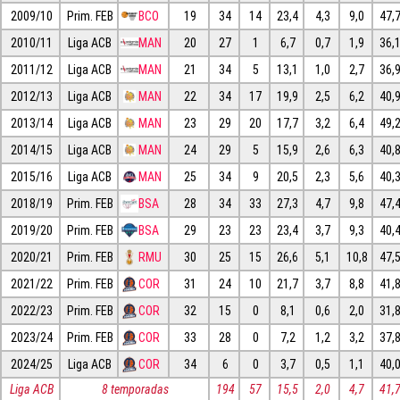
2009/10
Prim. FEB
BCO
19
34
14
23,4
4,3
9,0
47,
2010/11
Liga ACB
MAN
20
27
1
6,7
0,7
1,9
36,
2011/12
Liga ACB
MAN
21
34
5
13,1
1,0
2,7
36,
2012/13
Liga ACB
MAN
22
34
17
19,9
2,5
6,2
40,
2013/14
Liga ACB
MAN
23
29
20
17,7
3,2
6,4
49,
2014/15
Liga ACB
MAN
24
29
5
15,9
2,6
6,3
40,
2015/16
Liga ACB
MAN
25
34
9
20,5
2,3
5,6
40,
2018/19
Prim. FEB
BSA
28
34
33
27,3
4,7
9,8
47,
2019/20
Prim. FEB
BSA
29
23
23
23,4
3,7
9,3
40,
2020/21
Prim. FEB
RMU
30
25
15
26,6
5,1
10,8
47,
2021/22
Prim. FEB
COR
31
24
10
21,7
3,7
8,8
41,
2022/23
Prim. FEB
COR
32
15
0
8,1
0,6
2,0
31,
2023/24
Prim. FEB
COR
33
28
0
7,2
1,2
3,2
37,
2024/25
Liga ACB
COR
34
6
0
3,7
0,5
1,1
40,
Liga ACB
8 temporadas
194
57
15,5
2,0
4,7
41,