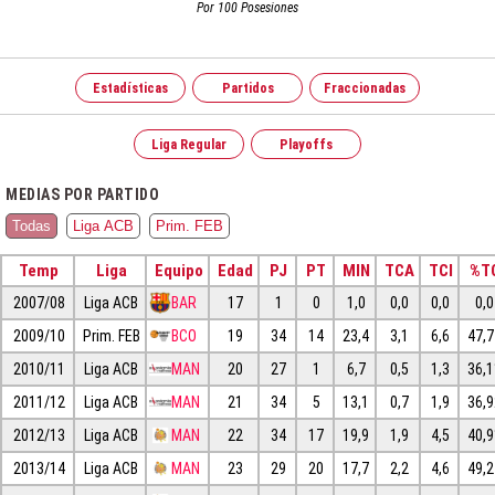
Por 100 Posesiones
Estadísticas
Partidos
Fraccionadas
Liga Regular
Playoffs
MEDIAS POR PARTIDO
Todas
Liga ACB
Prim. FEB
Temp
Liga
Equipo
Edad
PJ
PT
MIN
TCA
TCI
%T
2007/08
Liga ACB
BAR
17
1
0
1,0
0,0
0,0
0,0
2009/10
Prim. FEB
BCO
19
34
14
23,4
3,1
6,6
47,
2010/11
Liga ACB
MAN
20
27
1
6,7
0,5
1,3
36,
2011/12
Liga ACB
MAN
21
34
5
13,1
0,7
1,9
36,
2012/13
Liga ACB
MAN
22
34
17
19,9
1,9
4,5
40,
2013/14
Liga ACB
MAN
23
29
20
17,7
2,2
4,6
49,