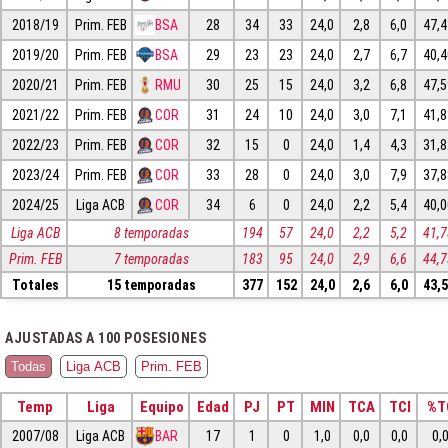
2018/19
Prim. FEB
BSA
28
34
33
24,0
2,8
6,0
47,
2019/20
Prim. FEB
BSA
29
23
23
24,0
2,7
6,7
40,
2020/21
Prim. FEB
RMU
30
25
15
24,0
3,2
6,8
47,
2021/22
Prim. FEB
COR
31
24
10
24,0
3,0
7,1
41,
2022/23
Prim. FEB
COR
32
15
0
24,0
1,4
4,3
31,
2023/24
Prim. FEB
COR
33
28
0
24,0
3,0
7,9
37,
2024/25
Liga ACB
COR
34
6
0
24,0
2,2
5,4
40,
Liga ACB
8 temporadas
194
57
24,0
2,2
5,2
41,
Prim. FEB
7 temporadas
183
95
24,0
2,9
6,6
44,
Totales
15 temporadas
377
152
24,0
2,6
6,0
43,
AJUSTADAS A 100 POSESIONES
Todas
Liga ACB
Prim. FEB
Temp
Liga
Equipo
Edad
PJ
PT
MIN
TCA
TCI
%T
2007/08
Liga ACB
BAR
17
1
0
1,0
0,0
0,0
0,