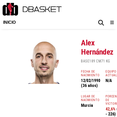
INICIO
Alex
Hernández
BASE
189 CM
71 KG
FECHA DE
EQUIPO
NACIMIENTO
ACTUA
12/02/1990
N/A
(36 años)
LUGAR DE
PORCE
NACIMIENTO
DE
VICTOR
Murcia
42,6%
- 226)