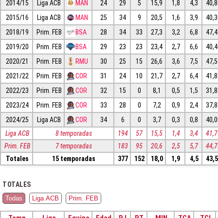
2014/15
Liga ACB
MAN
24
29
5
15,9
1,8
4,3
40,
2015/16
Liga ACB
MAN
25
34
9
20,5
1,6
3,9
40,
2018/19
Prim. FEB
BSA
28
34
33
27,3
3,2
6,8
47,
2019/20
Prim. FEB
BSA
29
23
23
23,4
2,7
6,6
40,
2020/21
Prim. FEB
RMU
30
25
15
26,6
3,6
7,5
47,
2021/22
Prim. FEB
COR
31
24
10
21,7
2,7
6,4
41,
2022/23
Prim. FEB
COR
32
15
0
8,1
0,5
1,5
31,
2023/24
Prim. FEB
COR
33
28
0
7,2
0,9
2,4
37,
2024/25
Liga ACB
COR
34
6
0
3,7
0,3
0,8
40,
Liga ACB
8 temporadas
194
57
15,5
1,4
3,4
41,
Prim. FEB
7 temporadas
183
95
20,6
2,5
5,7
44,
Totales
15 temporadas
377
152
18,0
1,9
4,5
43,
TOTALES
Todas
Liga ACB
Prim. FEB