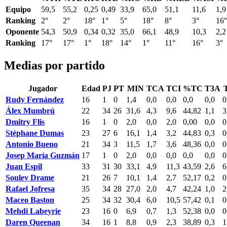
Equipo
59,5
55,2
0,25
0,49
33,9
65,0
51,1
11,6
1,9
Ranking
2°
2°
18°
1°
5°
18°
8°
3°
16°
Oponente
54,3
50,9
0,34
0,32
35,0
66,1
48,9
10,3
2,2
Ranking
17°
17°
1°
18°
14°
1°
11°
16°
3°
Medias por partido
Jugador
Edad
PJ
PT
MIN
TCA
TCI
%TC
T3A
Rudy Fernández
16
1
0
1,4
0,0
0,0
0,0
0,0
0
Álex Mumbrú
22
34
26
31,6
4,3
9,6
44,82
1,1
3
Dmitry Flis
16
1
0
2,0
0,0
2,0
0,00
0,0
0
Stéphane Dumas
23
27
6
16,1
1,4
3,2
44,83
0,3
0
Antonio Bueno
21
34
3
11,5
1,7
3,6
48,36
0,0
0
Josep María Guzmán
17
1
0
2,0
0,0
0,0
0,0
0,0
0
Juan Espil
33
31
30
33,1
4,9
11,3
43,59
2,6
6
Souley Drame
21
26
7
10,1
1,4
2,7
52,17
0,2
0
Rafael Jofresa
35
34
28
27,0
2,0
4,7
42,24
1,0
2
Maceo Baston
25
34
32
30,4
6,0
10,5
57,42
0,1
0
Mehdi Labeyrie
23
16
0
6,9
0,7
1,3
52,38
0,0
0
Daren Queenan
34
16
1
8,8
0,9
2,3
38,89
0,3
1