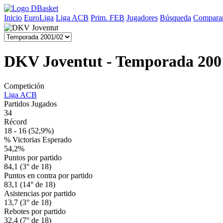
Inicio
EuroLiga
Liga ACB
Prim. FEB
Jugadores
Búsqueda
Comparar
DKV Joventut - Temporada 200
Competición
Liga ACB
Partidos Jugados
34
Récord
18 - 16
(52,9%)
% Victorias Esperado
54,2%
Puntos por partido
84,1 (3° de 18)
Puntos en contra por partido
83,1 (14° de 18)
Asistencias por partido
13,7 (3° de 18)
Rebotes por partido
32,4 (7° de 18)