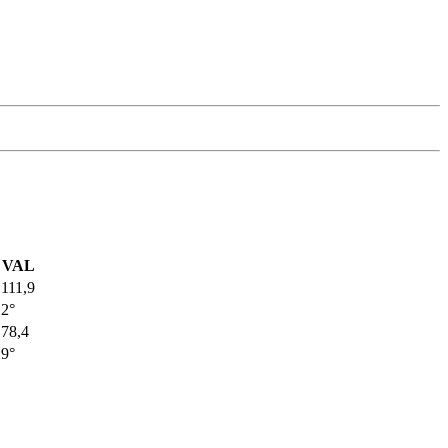
VAL
111,9
2°
78,4
9°