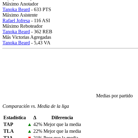
Máximo Anotador
Tanoka Beard
- 633 PTS
Máximo Asistente
Rafael Jofresa
- 116 ASI
Máximo Reboteador
Tanoka Beard
- 362 REB
Más Victorias Agregadas
Tanoka Beard
- 5,43 VA
Medias por partido
Comparación vs. Media de la liga
Estadística
Δ
Diferencia
TAP
▲
42%
Mejor que la media
TLA
▲
22%
Mejor que la media
T3A
▼
21%
Peor que la media