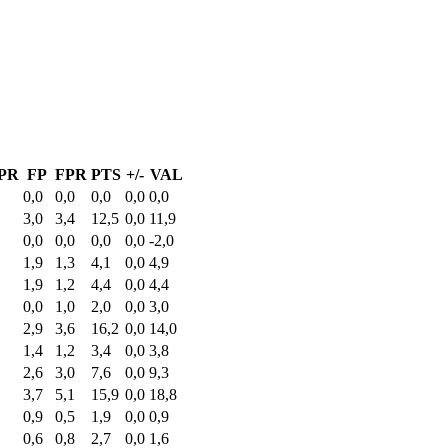
PR
FP
FPR
PTS
+/-
VAL
0,0
0,0
0,0
0,0
0,0
3,0
3,4
12,5
0,0
11,9
0,0
0,0
0,0
0,0
-2,0
1,9
1,3
4,1
0,0
4,9
1,9
1,2
4,4
0,0
4,4
0,0
1,0
2,0
0,0
3,0
2,9
3,6
16,2
0,0
14,0
1,4
1,2
3,4
0,0
3,8
2,6
3,0
7,6
0,0
9,3
3,7
5,1
15,9
0,0
18,8
0,9
0,5
1,9
0,0
0,9
0,6
0,8
2,7
0,0
1,6