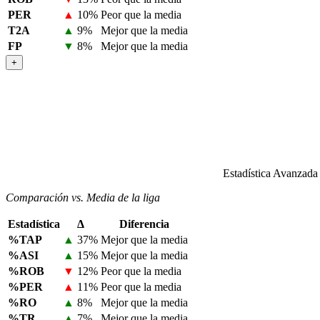
PER
▲
10%
Peor que la media
T2A
▲
9%
Mejor que la media
FP
▼
8%
Mejor que la media
+
Estadística Avanzada
Comparación vs. Media de la liga
Estadística
Δ
Diferencia
%TAP
▲
37%
Mejor que la media
%ASI
▲
15%
Mejor que la media
%ROB
▼
12%
Peor que la media
%PER
▲
11%
Peor que la media
%RO
▲
8%
Mejor que la media
%TR
▲
7%
Mejor que la media