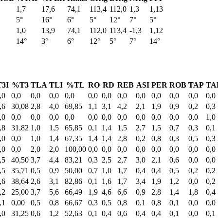
1,7
17,6
74,1
113,4
112,0
1,3
1,13
5°
16°
6°
5°
12°
7°
5°
1,0
13,9
74,1
112,0
113,4
-1,3
1,12
14°
3°
6°
12°
5°
7°
14°
T3I
%T3
TLA
TLI
%TL
RO
RD
REB
ASI
PER
ROB
TAP
TA
,0
0,0
0,0
0,0
0,0
0,0
0,0
0,0
0,0
0,0
0,0
0,0
0,0
,6
30,08
2,8
4,0
69,85
1,1
3,1
4,2
2,1
1,9
0,9
0,2
0,3
,0
0,0
0,0
0,0
0,0
0,0
0,0
0,0
0,0
0,0
0,0
0,0
1,0
,8
31,82
1,0
1,5
65,85
0,1
1,4
1,5
2,7
1,5
0,7
0,3
0,1
,0
0,0
1,0
1,4
67,35
1,4
1,4
2,8
0,2
0,8
0,3
0,5
0,3
,0
0,0
2,0
2,0
100,00
0,0
0,0
0,0
0,0
0,0
0,0
0,0
0,0
,5
40,50
3,7
4,4
83,21
0,3
2,5
2,7
3,0
2,1
0,6
0,0
0,0
,5
35,71
0,5
0,9
50,00
0,7
1,0
1,7
0,4
0,4
0,5
0,2
0,2
,6
38,64
2,6
3,1
82,86
0,1
1,6
1,7
3,4
1,9
1,2
0,0
0,2
,2
25,00
3,7
5,6
66,49
1,9
4,6
6,6
0,9
2,8
1,4
1,8
0,4
,1
0,00
0,5
0,8
66,67
0,3
0,5
0,8
0,1
0,8
0,1
0,0
0,0
,0
31,25
0,6
1,2
52,63
0,1
0,4
0,6
0,4
0,4
0,1
0,0
0,1