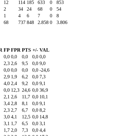
12
114
185
633
0
853
2
34
24
68
0
54
1
4
6
7
0
8
68
737
848
2.858
0
3.806
R
FP
FPR
PTS
+/-
VAL
0,0
0,0
0,0
0,0
0,0
2,3
2,6
9,5
0,0
9,0
0,0
0,0
0,0
0,0
-24,6
2,9
1,9
6,2
0,0
7,3
4,0
2,4
9,2
0,0
9,1
0,0
12,3
24,6
0,0
36,9
2,1
2,6
11,7
0,0
10,1
3,4
2,8
8,1
0,0
9,1
2,3
2,7
6,7
0,0
8,2
3,0
4,1
12,5
0,0
14,8
3,1
1,7
6,5
0,0
3,1
1,7
2,0
7,3
0,0
4,4