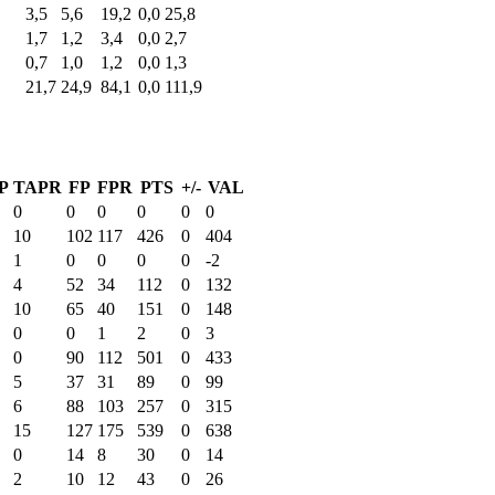
3,5
5,6
19,2
0,0
25,8
1,7
1,2
3,4
0,0
2,7
0,7
1,0
1,2
0,0
1,3
21,7
24,9
84,1
0,0
111,9
P
TAPR
FP
FPR
PTS
+/-
VAL
0
0
0
0
0
0
10
102
117
426
0
404
1
0
0
0
0
-2
4
52
34
112
0
132
10
65
40
151
0
148
0
0
1
2
0
3
0
90
112
501
0
433
5
37
31
89
0
99
6
88
103
257
0
315
15
127
175
539
0
638
0
14
8
30
0
14
2
10
12
43
0
26