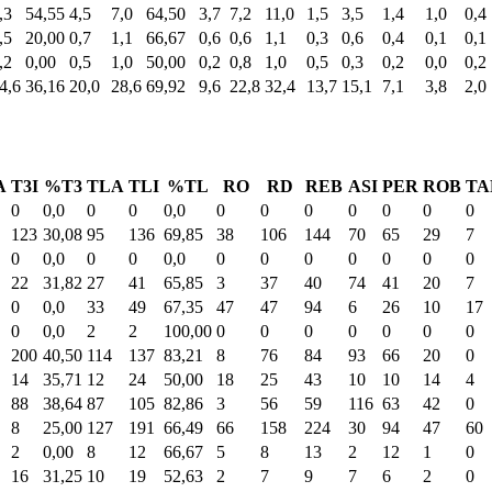
,3
54,55
4,5
7,0
64,50
3,7
7,2
11,0
1,5
3,5
1,4
1,0
0,4
,5
20,00
0,7
1,1
66,67
0,6
0,6
1,1
0,3
0,6
0,4
0,1
0,1
,2
0,00
0,5
1,0
50,00
0,2
0,8
1,0
0,5
0,3
0,2
0,0
0,2
4,6
36,16
20,0
28,6
69,92
9,6
22,8
32,4
13,7
15,1
7,1
3,8
2,0
A
T3I
%T3
TLA
TLI
%TL
RO
RD
REB
ASI
PER
ROB
TA
0
0,0
0
0
0,0
0
0
0
0
0
0
0
123
30,08
95
136
69,85
38
106
144
70
65
29
7
0
0,0
0
0
0,0
0
0
0
0
0
0
0
22
31,82
27
41
65,85
3
37
40
74
41
20
7
0
0,0
33
49
67,35
47
47
94
6
26
10
17
0
0,0
2
2
100,00
0
0
0
0
0
0
0
200
40,50
114
137
83,21
8
76
84
93
66
20
0
14
35,71
12
24
50,00
18
25
43
10
10
14
4
88
38,64
87
105
82,86
3
56
59
116
63
42
0
8
25,00
127
191
66,49
66
158
224
30
94
47
60
2
0,00
8
12
66,67
5
8
13
2
12
1
0
16
31,25
10
19
52,63
2
7
9
7
6
2
0