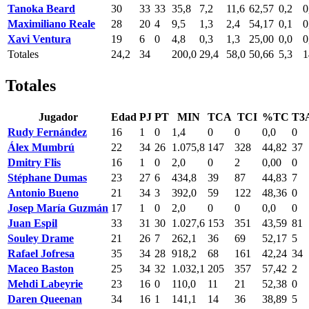
Tanoka Beard
30
33
33
35,8
7,2
11,6
62,57
0,2
0
Maximiliano Reale
28
20
4
9,5
1,3
2,4
54,17
0,1
0
Xavi Ventura
19
6
0
4,8
0,3
1,3
25,00
0,0
0
Totales
24,2
34
200,0
29,4
58,0
50,66
5,3
1
Totales
Jugador
Edad
PJ
PT
MIN
TCA
TCI
%TC
T3
Rudy Fernández
16
1
0
1,4
0
0
0,0
0
Álex Mumbrú
22
34
26
1.075,8
147
328
44,82
37
Dmitry Flis
16
1
0
2,0
0
2
0,00
0
Stéphane Dumas
23
27
6
434,8
39
87
44,83
7
Antonio Bueno
21
34
3
392,0
59
122
48,36
0
Josep María Guzmán
17
1
0
2,0
0
0
0,0
0
Juan Espil
33
31
30
1.027,6
153
351
43,59
81
Souley Drame
21
26
7
262,1
36
69
52,17
5
Rafael Jofresa
35
34
28
918,2
68
161
42,24
34
Maceo Baston
25
34
32
1.032,1
205
357
57,42
2
Mehdi Labeyrie
23
16
0
110,0
11
21
52,38
0
Daren Queenan
34
16
1
141,1
14
36
38,89
5