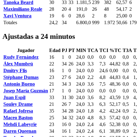
Tanoka Beard
30
33
33
1.181,5
239
382
62,57
6
Maximiliano Reale
28
20
4
191,0
26
48
54,17
2
Xavi Ventura
19
6
0
28,6
2
8
25,00
0
Totales
24,2
34
6.800,0
999
1.972
50,66
179
Ajustadas a 24 minutos
Jugador
Edad
PJ
PT
MIN
TCA
TCI
%TC
T3A
T
Rudy Fernández
16
1
0
24,0
0,0
0,0
0,0
0,0
0
Álex Mumbrú
22
34
26
24,0
3,3
7,3
44,82
0,8
2
Dmitry Flis
16
1
0
24,0
0,0
24,6
0,00
0,0
0
Stéphane Dumas
23
27
6
24,0
2,2
4,8
44,83
0,4
1
Antonio Bueno
21
34
3
24,0
3,6
7,5
48,36
0,0
0
Josep María Guzmán
17
1
0
24,0
0,0
0,0
0,0
0,0
0
Juan Espil
33
31
30
24,0
3,6
8,2
43,59
1,9
4
Souley Drame
21
26
7
24,0
3,3
6,3
52,17
0,5
1
Rafael Jofresa
35
34
28
24,0
1,8
4,2
42,24
0,9
2
Maceo Baston
25
34
32
24,0
4,8
8,3
57,42
0,0
0
Mehdi Labeyrie
23
16
0
24,0
2,4
4,6
52,38
0,0
0
Daren Queenan
34
16
1
24,0
2,4
6,1
38,89
0,9
2