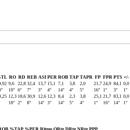
TL
RO
RD
REB
ASI
PER
ROB
TAP
TAPR
FP
FPR
PTS
+/-
9,92
9,6
22,8
32,4
13,7
15,1
7,1
3,8
2,0
21,7
24,9
84,1
0,0
3°
10°
6°
7°
3°
4°
14°
4°
5°
16°
1°
3°
1°
9,25
12,3
18,6
30,9
12,6
12,3
8,4
2,3
3,8
25,1
21,7
83,1
0,0
°
18°
2°
8°
14°
3°
14°
5°
4°
1°
16°
14°
1°
ROB
%TAP
%PER
Ritmo
ORtg
DRtg
NRtg
PPP