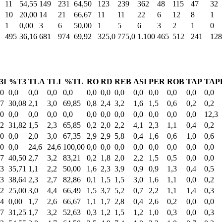
11
54,55
149
231
64,50
123
239
362
48
115
47
32
10
20,00
14
21
66,67
11
11
22
6
12
8
1
1
0,00
3
6
50,00
1
5
6
3
2
1
0
495
36,16
681
974
69,92
325,0
775,0
1.100
465
512
241
128
3I
%T3
TLA
TLI
%TL
RO
RD
REB
ASI
PER
ROB
TAP
TAP
,0
0,0
0,0
0,0
0,0
0,0
0,0
0,0
0,0
0,0
0,0
0,0
0,0
,7
30,08
2,1
3,0
69,85
0,8
2,4
3,2
1,6
1,5
0,6
0,2
0,2
,0
0,0
0,0
0,0
0,0
0,0
0,0
0,0
0,0
0,0
0,0
0,0
12,3
,2
31,82
1,5
2,3
65,85
0,2
2,0
2,2
4,1
2,3
1,1
0,4
0,2
,0
0,0
2,0
3,0
67,35
2,9
2,9
5,8
0,4
1,6
0,6
1,0
0,6
,0
0,0
24,6
24,6
100,00
0,0
0,0
0,0
0,0
0,0
0,0
0,0
0,0
,7
40,50
2,7
3,2
83,21
0,2
1,8
2,0
2,2
1,5
0,5
0,0
0,0
,3
35,71
1,1
2,2
50,00
1,6
2,3
3,9
0,9
0,9
1,3
0,4
0,5
,3
38,64
2,3
2,7
82,86
0,1
1,5
1,5
3,0
1,6
1,1
0,0
0,2
,2
25,00
3,0
4,4
66,49
1,5
3,7
5,2
0,7
2,2
1,1
1,4
0,3
,4
0,00
1,7
2,6
66,67
1,1
1,7
2,8
0,4
2,6
0,2
0,0
0,0
,7
31,25
1,7
3,2
52,63
0,3
1,2
1,5
1,2
1,0
0,3
0,0
0,3