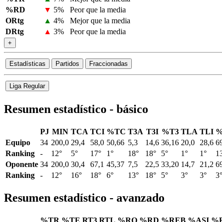
%RD
▼
5%
Peor que la media
ORtg
▲
4%
Mejor que la media
DRtg
▲
3%
Peor que la media
+
Estadísticas
Partidos
Fraccionadas
Liga Regular
Resumen estadístico - básico
PJ
MIN
TCA
TCI
%TC
T3A
T3I
%T3
TLA
TLI
%
Equipo
34
200,0
29,4
58,0
50,66
5,3
14,6
36,16
20,0
28,6
6
Ranking
-
12°
5°
17°
1°
18°
18°
5°
1°
1°
1
Oponente
34
200,0
30,4
67,1
45,37
7,5
22,5
33,20
14,7
21,2
6
Ranking
-
12°
16°
18°
6°
13°
18°
5°
3°
3°
3
Resumen estadístico - avanzado
%TR
%TE
RT3
RTL
%RO
%RD
%REB
%ASI
%