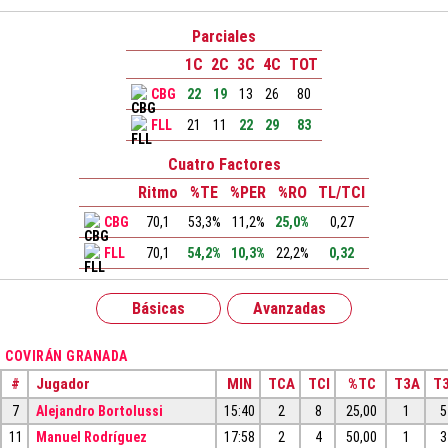
Parciales
1C
2C
3C
4C
TOT
CBG
22
19
13
26
80
FLL
21
11
22
29
83
Cuatro Factores
Ritmo
%TE
%PER
%RO
TL/TCI
CBG
70,1
53,3%
11,2%
25,0%
0,27
FLL
70,1
54,2%
10,3%
22,2%
0,32
Básicas
Avanzadas
COVIRÁN GRANADA
#
Jugador
MIN
TCA
TCI
%TC
T3A
T3
7
Alejandro Bortolussi
15:40
2
8
25,00
1
5
11
Manuel Rodríguez
17:58
2
4
50,00
1
3