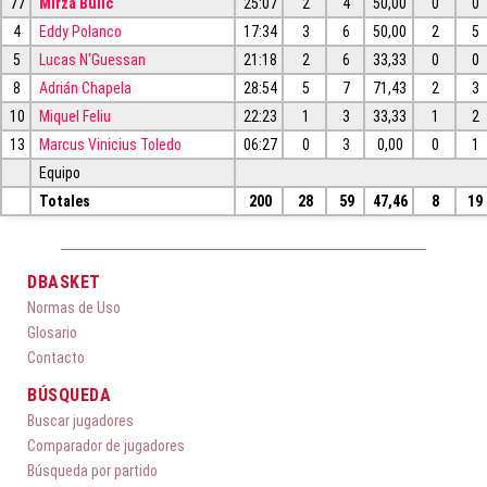
77
Mirza Bulic
25:07
2
4
50,00
0
0
4
Eddy Polanco
17:34
3
6
50,00
2
5
5
Lucas N'Guessan
21:18
2
6
33,33
0
0
8
Adrián Chapela
28:54
5
7
71,43
2
3
10
Miquel Feliu
22:23
1
3
33,33
1
2
13
Marcus Vinicius Toledo
06:27
0
3
0,00
0
1
Equipo
Totales
200
28
59
47,46
8
19
DBASKET
Normas de Uso
Glosario
Contacto
BÚSQUEDA
Buscar jugadores
Comparador de jugadores
Búsqueda por partido