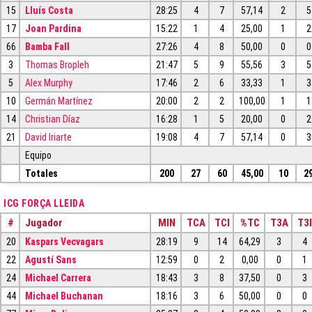
15
Lluís Costa
28:25
4
7
57,14
2
5
17
Joan Pardina
15:22
1
4
25,00
1
2
66
Bamba Fall
27:26
4
8
50,00
0
0
3
Thomas Bropleh
21:47
5
9
55,56
3
5
5
Alex Murphy
17:46
2
6
33,33
1
3
10
Germán Martínez
20:00
2
2
100,00
1
1
14
Christian Díaz
16:28
1
5
20,00
0
2
21
David Iriarte
19:08
4
7
57,14
0
3
Equipo
Totales
200
27
60
45,00
10
2
ICG FORÇA LLEIDA
#
Jugador
MIN
TCA
TCI
%TC
T3A
T3I
20
Kaspars Vecvagars
28:19
9
14
64,29
3
4
22
Agustí Sans
12:59
0
2
0,00
0
1
24
Michael Carrera
18:43
3
8
37,50
0
3
44
Michael Buchanan
18:16
3
6
50,00
0
0