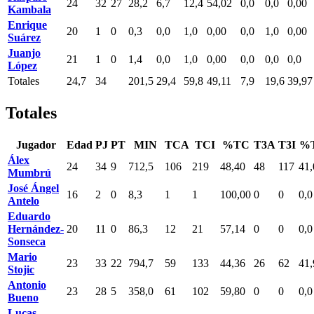
24
32
27
28,2
6,7
12,4
54,02
0,0
0,0
0,00
Kambala
Enrique
20
1
0
0,3
0,0
1,0
0,00
0,0
1,0
0,00
Suárez
Juanjo
21
1
0
1,4
0,0
1,0
0,00
0,0
0,0
0,0
López
Totales
24,7
34
201,5
29,4
59,8
49,11
7,9
19,6
39,97
Totales
Jugador
Edad
PJ
PT
MIN
TCA
TCI
%TC
T3A
T3I
%
Álex
24
34
9
712,5
106
219
48,40
48
117
41,
Mumbrú
José Ángel
16
2
0
8,3
1
1
100,00
0
0
0,0
Antelo
Eduardo
Hernández-
20
11
0
86,3
12
21
57,14
0
0
0,0
Sonseca
Mario
23
33
22
794,7
59
133
44,36
26
62
41,
Stojic
Antonio
23
28
5
358,0
61
102
59,80
0
0
0,0
Bueno
Lucas