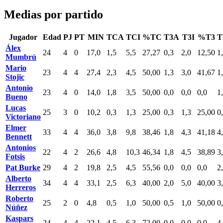
Medias por partido
Jugador
Edad
PJ
PT
MIN
TCA
TCI
%TC
T3A
T3I
%T3
T
Álex
24
4
0
17,0
1,5
5,5
27,27
0,3
2,0
12,50
1
Mumbrú
Mario
23
4
4
27,4
2,3
4,5
50,00
1,3
3,0
41,67
1
Stojic
Antonio
23
4
0
14,0
1,8
3,5
50,00
0,0
0,0
0,0
1
Bueno
Lucas
25
3
0
10,2
0,3
1,3
25,00
0,3
1,3
25,00
0
Victoriano
Elmer
33
4
4
36,0
3,8
9,8
38,46
1,8
4,3
41,18
4
Bennett
Antonios
22
4
2
26,6
4,8
10,3
46,34
1,8
4,5
38,89
3
Fotsis
Pat Burke
29
4
2
19,8
2,5
4,5
55,56
0,0
0,0
0,0
2
Alberto
34
4
4
33,1
2,5
6,3
40,00
2,0
5,0
40,00
3
Herreros
Roberto
25
2
0
4,8
0,5
1,0
50,00
0,5
1,0
50,00
0
Núñez
Kaspars
24
4
4
22,1
4,5
6,3
72,00
0,0
0,0
0,0
4