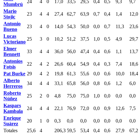
24
4
0
17,0
33,5
29,5
0,4
0,5
9,3
9,7
Mumbrú
Mario
23
4
4
27,4
62,7
63,9
0,7
0,4
1,4
12,0
Stojic
Antonio
23
4
0
14,0
54,3
50,0
0,0
0,7
11,3
23,6
Bueno
Lucas
25
3
0
10,2
51,2
37,5
1,0
0,5
4,9
29,7
Victoriano
Elmer
33
4
4
36,0
56,0
47,4
0,4
0,6
1,1
13,7
Bennett
Antonios
22
4
2
26,6
60,4
54,9
0,4
0,3
7,4
18,6
Fotsis
Pat Burke
29
4
2
19,8
61,3
55,6
0,0
0,6
10,0
18,4
Alberto
34
4
4
33,1
65,8
56,0
0,8
0,6
1,2
6,0
Herreros
Roberto
25
2
0
4,8
75,0
75,0
1,0
0,0
0,0
0,0
Núñez
Kaspars
24
4
4
22,1
76,9
72,0
0,0
0,9
12,6
7,5
Kambala
Enrique
20
1
0
0,3
0,0
0,0
0,0
0,0
0,0
0,0
Suárez
Totales
25,6
4
206,3
59,5
53,4
0,4
0,6
27,9
67,2