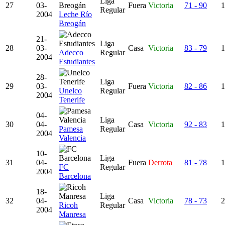
Liga
27
03-
Fuera
Victoria
71 - 90
1
Regular
2004
Leche Río
Breogán
21-
Liga
28
03-
Casa
Victoria
83 - 79
1
Adecco
Regular
2004
Estudiantes
28-
Liga
29
03-
Fuera
Victoria
82 - 86
1
Unelco
Regular
2004
Tenerife
04-
Liga
30
04-
Casa
Victoria
92 - 83
1
Pamesa
Regular
2004
Valencia
10-
Liga
31
04-
Fuera
Derrota
81 - 78
1
FC
Regular
2004
Barcelona
18-
Liga
32
04-
Casa
Victoria
78 - 73
2
Ricoh
Regular
2004
Manresa