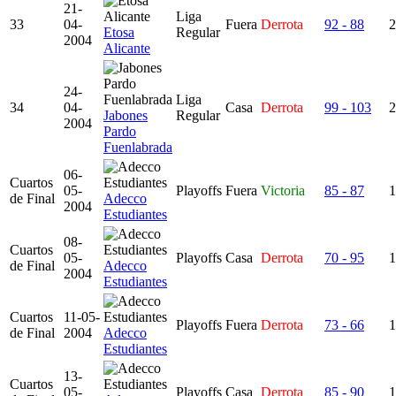
21-
Liga
33
04-
Fuera
Derrota
92 - 88
2
Etosa
Regular
2004
Alicante
24-
Liga
34
04-
Casa
Derrota
99 - 103
2
Jabones
Regular
2004
Pardo
Fuenlabrada
06-
Cuartos
05-
Playoffs
Fuera
Victoria
85 - 87
1
de Final
Adecco
2004
Estudiantes
08-
Cuartos
05-
Playoffs
Casa
Derrota
70 - 95
1
de Final
Adecco
2004
Estudiantes
Cuartos
11-05-
Playoffs
Fuera
Derrota
73 - 66
1
de Final
2004
Adecco
Estudiantes
13-
Cuartos
05-
Playoffs
Casa
Derrota
85 - 90
1