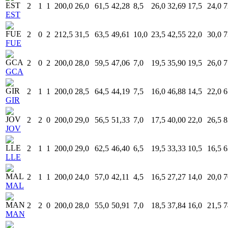
2
1
1
200,0
26,0
61,5
42,28
8,5
26,0
32,69
17,5
24,0
7
EST
2
0
2
212,5
31,5
63,5
49,61
10,0
23,5
42,55
22,0
30,0
7
FUE
2
0
2
200,0
28,0
59,5
47,06
7,0
19,5
35,90
19,5
26,0
7
GCA
2
1
1
200,0
28,5
64,5
44,19
7,5
16,0
46,88
14,5
22,0
6
GIR
2
2
0
200,0
29,0
56,5
51,33
7,0
17,5
40,00
22,0
26,5
8
JOV
2
1
1
200,0
29,0
62,5
46,40
6,5
19,5
33,33
10,5
16,5
6
LLE
2
1
1
200,0
24,0
57,0
42,11
4,5
16,5
27,27
14,0
20,0
7
MAL
2
2
0
200,0
28,0
55,0
50,91
7,0
18,5
37,84
16,0
21,5
7
MAN