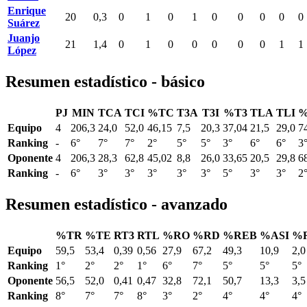
Enrique
20
0,3
0
1
0
1
0
0
0
0
0
Suárez
Juanjo
21
1,4
0
1
0
0
0
0
0
1
1
López
Resumen estadístico - básico
PJ
MIN
TCA
TCI
%TC
T3A
T3I
%T3
TLA
TLI
%
Equipo
4
206,3
24,0
52,0
46,15
7,5
20,3
37,04
21,5
29,0
7
Ranking
-
6°
7°
7°
2°
5°
5°
3°
6°
6°
3
Oponente
4
206,3
28,3
62,8
45,02
8,8
26,0
33,65
20,5
29,8
6
Ranking
-
6°
3°
3°
3°
3°
3°
5°
3°
3°
2
Resumen estadístico - avanzado
%TR
%TE
RT3
RTL
%RO
%RD
%REB
%ASI
%
Equipo
59,5
53,4
0,39
0,56
27,9
67,2
49,3
10,9
2,0
Ranking
1°
2°
2°
1°
6°
7°
5°
5°
5°
Oponente
56,5
52,0
0,41
0,47
32,8
72,1
50,7
13,3
3,5
Ranking
8°
7°
7°
8°
3°
2°
4°
4°
4°