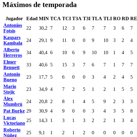
Máximos de temporada
Jugador
Edad
MIN
TCA
TCI
T3A
T3I
TLA
TLI
RO
RD
R
Antonios
22
30,2
7
12
3
6
7
7
3
6
7
Fotsis
Kaspars
24
29,1
9
11
0
0
9
10
3
2
4
Kambala
Alberto
34
40,4
6
10
6
9
10
10
1
4
5
Herreros
Elmer
33
40,6
5
15
3
7
6
7
1
7
7
Bennett
Antonio
23
17,7
5
6
0
0
3
4
2
4
5
Bueno
Mario
23
34,9
4
7
2
5
1
2
1
5
5
Stojic
Álex
24
20,8
2
8
1
4
5
9
2
3
3
Mumbrú
Pat Burke
29
30,9
4
9
0
0
3
4
3
5
8
Lucas
25
14,3
1
3
1
3
2
2
1
3
4
Victoriano
Roberto
25
9,1
1
2
1
2
0
0
0
0
0
Núñez