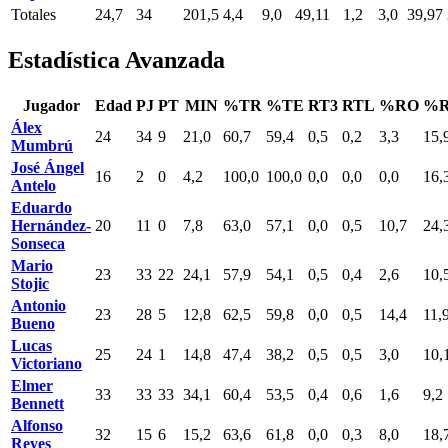
Totales
24,7
34
201,5
4,4
9,0
49,11
1,2
3,0
39,97
Estadística Avanzada
Jugador
Edad
PJ
PT
MIN
%TR
%TE
RT3
RTL
%RO
%
Álex
24
34
9
21,0
60,7
59,4
0,5
0,2
3,3
15,
Mumbrú
José Ángel
16
2
0
4,2
100,0
100,0
0,0
0,0
0,0
16,
Antelo
Eduardo
Hernández-
20
11
0
7,8
63,0
57,1
0,0
0,5
10,7
24,
Sonseca
Mario
23
33
22
24,1
57,9
54,1
0,5
0,4
2,6
10,
Stojic
Antonio
23
28
5
12,8
62,5
59,8
0,0
0,5
14,4
11,
Bueno
Lucas
25
24
1
14,8
47,4
38,2
0,5
0,5
3,0
10,
Victoriano
Elmer
33
33
33
34,1
60,4
53,5
0,4
0,6
1,6
9,2
Bennett
Alfonso
32
15
6
15,2
63,6
61,8
0,0
0,3
8,0
18,
Reyes