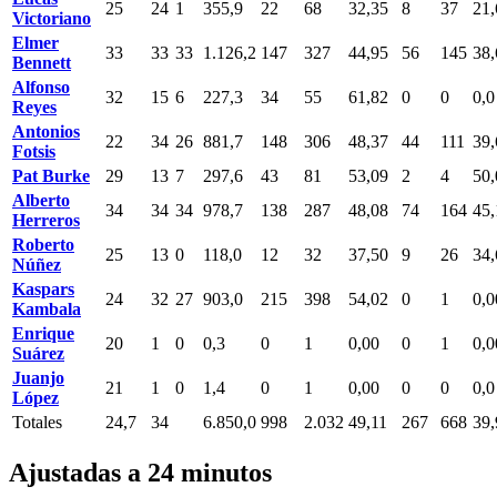
25
24
1
355,9
22
68
32,35
8
37
21,
Victoriano
Elmer
33
33
33
1.126,2
147
327
44,95
56
145
38,
Bennett
Alfonso
32
15
6
227,3
34
55
61,82
0
0
0,0
Reyes
Antonios
22
34
26
881,7
148
306
48,37
44
111
39,
Fotsis
Pat Burke
29
13
7
297,6
43
81
53,09
2
4
50,
Alberto
34
34
34
978,7
138
287
48,08
74
164
45,
Herreros
Roberto
25
13
0
118,0
12
32
37,50
9
26
34,
Núñez
Kaspars
24
32
27
903,0
215
398
54,02
0
1
0,0
Kambala
Enrique
20
1
0
0,3
0
1
0,00
0
1
0,0
Suárez
Juanjo
21
1
0
1,4
0
1
0,00
0
0
0,0
López
Totales
24,7
34
6.850,0
998
2.032
49,11
267
668
39,
Ajustadas a 24 minutos