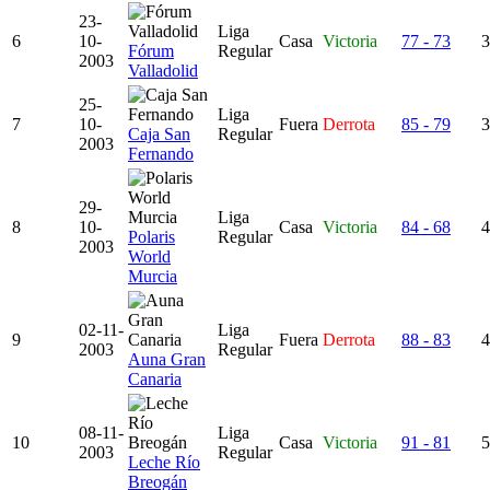
23-
Liga
6
10-
Casa
Victoria
77 - 73
3
Fórum
Regular
2003
Valladolid
25-
Liga
7
10-
Fuera
Derrota
85 - 79
3
Caja San
Regular
2003
Fernando
29-
Liga
8
10-
Casa
Victoria
84 - 68
4
Polaris
Regular
2003
World
Murcia
02-11-
Liga
9
Fuera
Derrota
88 - 83
4
2003
Regular
Auna Gran
Canaria
08-11-
Liga
10
Casa
Victoria
91 - 81
5
2003
Regular
Leche Río
Breogán