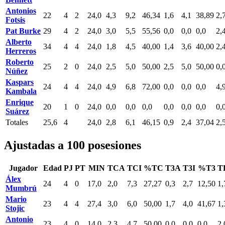
Antonios
22
4
2
24,0
4,3
9,2
46,34
1,6
4,1
38,89
2,
Fotsis
Pat Burke
29
4
2
24,0
3,0
5,5
55,56
0,0
0,0
0,0
2,
Alberto
34
4
4
24,0
1,8
4,5
40,00
1,4
3,6
40,00
2,
Herreros
Roberto
25
2
0
24,0
2,5
5,0
50,00
2,5
5,0
50,00
0,
Núñez
Kaspars
24
4
4
24,0
4,9
6,8
72,00
0,0
0,0
0,0
4,
Kambala
Enrique
20
1
0
24,0
0,0
0,0
0,0
0,0
0,0
0,0
0,
Suárez
Totales
25,6
4
24,0
2,8
6,1
46,15
0,9
2,4
37,04
2,
Ajustadas a 100 posesiones
Jugador
Edad
PJ
PT
MIN
TCA
TCI
%TC
T3A
T3I
%T3
T
Álex
24
4
0
17,0
2,0
7,3
27,27
0,3
2,7
12,50
1,
Mumbrú
Mario
23
4
4
27,4
3,0
6,0
50,00
1,7
4,0
41,67
1,
Stojic
Antonio
23
4
0
14,0
2,3
4,7
50,00
0,0
0,0
0,0
2,