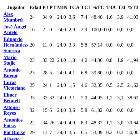
Jugador
Edad
PJ
PT
MIN
TCA
TCI
%TC
T3A
T3I
%T3
Álex
24
34
9
24,0
3,6
7,4
48,40
1,6
3,9
41,03
Mumbrú
José Ángel
16
2
0
24,0
2,9
2,9
100,00
0,0
0,0
0,0
Antelo
Eduardo
Hernández-
20
11
0
24,0
3,3
5,8
57,14
0,0
0,0
0,0
Sonseca
Mario
23
33
22
24,0
1,8
4,0
44,36
0,8
1,9
41,94
Stojic
Antonio
23
28
5
24,0
4,1
6,8
59,80
0,0
0,0
0,0
Bueno
Lucas
25
24
1
24,0
1,5
4,6
32,35
0,5
2,5
21,62
Victoriano
Elmer
33
33
33
24,0
3,1
7,0
44,95
1,2
3,1
38,62
Bennett
Alfonso
32
15
6
24,0
3,6
5,8
61,82
0,0
0,0
0,0
Reyes
Antonios
22
34
26
24,0
4,0
8,3
48,37
1,2
3,0
39,64
Fotsis
Pat Burke
29
13
7
24,0
3,5
6,5
53,09
0,2
0,3
50,00
Alberto