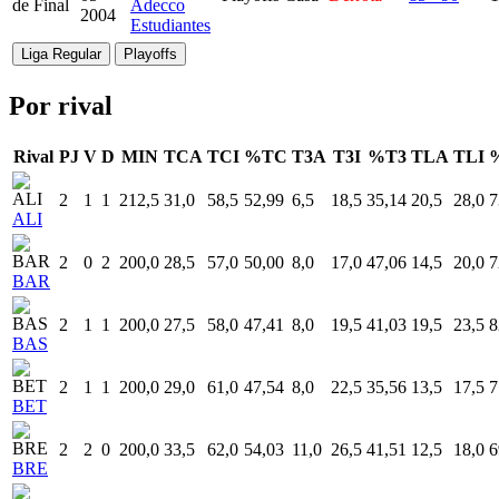
de Final
Adecco
2004
Estudiantes
Liga Regular
Playoffs
Por rival
Rival
PJ
V
D
MIN
TCA
TCI
%TC
T3A
T3I
%T3
TLA
TLI
2
1
1
212,5
31,0
58,5
52,99
6,5
18,5
35,14
20,5
28,0
7
ALI
2
0
2
200,0
28,5
57,0
50,00
8,0
17,0
47,06
14,5
20,0
7
BAR
2
1
1
200,0
27,5
58,0
47,41
8,0
19,5
41,03
19,5
23,5
8
BAS
2
1
1
200,0
29,0
61,0
47,54
8,0
22,5
35,56
13,5
17,5
7
BET
2
2
0
200,0
33,5
62,0
54,03
11,0
26,5
41,51
12,5
18,0
6
BRE