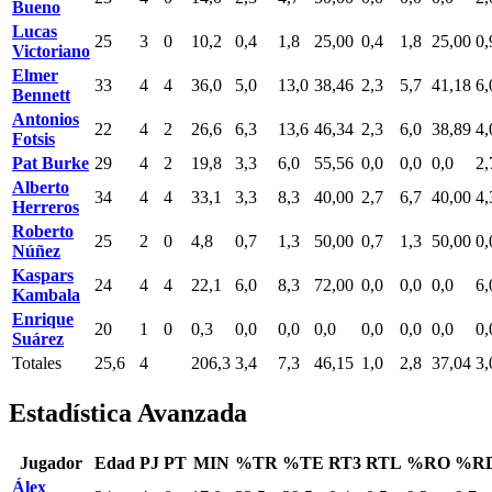
Bueno
Lucas
25
3
0
10,2
0,4
1,8
25,00
0,4
1,8
25,00
0,
Victoriano
Elmer
33
4
4
36,0
5,0
13,0
38,46
2,3
5,7
41,18
6,
Bennett
Antonios
22
4
2
26,6
6,3
13,6
46,34
2,3
6,0
38,89
4,
Fotsis
Pat Burke
29
4
2
19,8
3,3
6,0
55,56
0,0
0,0
0,0
2,
Alberto
34
4
4
33,1
3,3
8,3
40,00
2,7
6,7
40,00
4,
Herreros
Roberto
25
2
0
4,8
0,7
1,3
50,00
0,7
1,3
50,00
0,
Núñez
Kaspars
24
4
4
22,1
6,0
8,3
72,00
0,0
0,0
0,0
6,
Kambala
Enrique
20
1
0
0,3
0,0
0,0
0,0
0,0
0,0
0,0
0,
Suárez
Totales
25,6
4
206,3
3,4
7,3
46,15
1,0
2,8
37,04
3,
Estadística Avanzada
Jugador
Edad
PJ
PT
MIN
%TR
%TE
RT3
RTL
%RO
%R
Álex