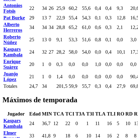
Antonios
22
34
26
25,9
60,2
55,6
0,4
0,4
9,3
20,
Fotsis
Pat Burke
29
13
7
22,9
55,4
54,3
0,1
0,3
12,8
16,
Alberto
34
34
34
28,8
65,2
61,0
0,6
0,3
2,1
12,
Herreros
Roberto
25
13
0
9,1
53,3
51,6
0,8
0,1
0,0
3,0
Núñez
Kaspars
24
32
27
28,2
58,0
54,0
0,0
0,4
10,1
17,
Kambala
Enrique
20
1
0
0,3
0,0
0,0
1,0
0,0
0,0
0,0
Suárez
Juanjo
21
1
0
1,4
0,0
0,0
0,0
0,0
0,0
90,
López
Totales
24,7
34
201,5
59,9
55,7
0,3
0,4
27,9
69,
Máximos de temporada
Jugador
Edad
MIN
TCA
TCI
T3A
T3I
TLA
TLI
RO
RD
R
Kaspars
24
36,7
12
22
0
1
11
16
5
10
1
Kambala
Elmer
33
41,8
9
18
6
10
14
16
2
8
8