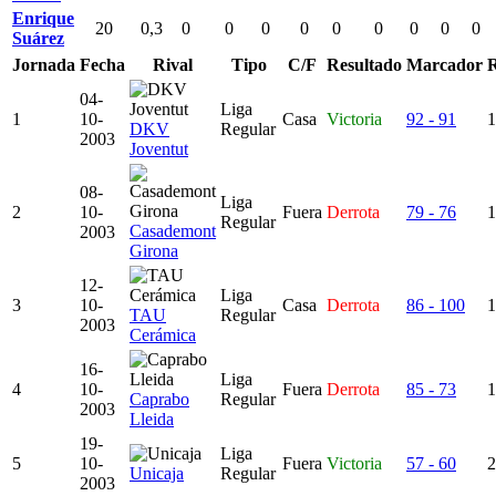
Enrique
20
0,3
0
0
0
0
0
0
0
0
0
Suárez
Jornada
Fecha
Rival
Tipo
C/F
Resultado
Marcador
04-
Liga
1
10-
Casa
Victoria
92 - 91
1
DKV
Regular
2003
Joventut
08-
Liga
2
10-
Fuera
Derrota
79 - 76
1
Regular
Casademont
2003
Girona
12-
Liga
3
10-
Casa
Derrota
86 - 100
1
TAU
Regular
2003
Cerámica
16-
Liga
4
10-
Fuera
Derrota
85 - 73
1
Caprabo
Regular
2003
Lleida
19-
Liga
5
10-
Fuera
Victoria
57 - 60
2
Unicaja
Regular
2003