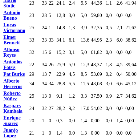
Mario
23
33
22
24,1
2,4
5,5
44,36
1,1
2,6
41,94
Stojic
Antonio
23
28
5
12,8
3,0
5,0
59,80
0,0
0,0
0,0
Bueno
Lucas
25
24
1
14,8
1,3
3,9
32,35
0,5
2,1
21,62
Victoriano
Elmer
33
33
33
34,1
6,1
13,6
44,95
2,3
6,0
38,62
Bennett
Alfonso
32
15
6
15,2
3,1
5,0
61,82
0,0
0,0
0,0
Reyes
Antonios
22
34
26
25,9
5,9
12,3
48,37
1,8
4,5
39,64
Fotsis
Pat Burke
29
13
7
22,9
4,5
8,5
53,09
0,2
0,4
50,00
Alberto
34
34
34
28,8
5,5
11,5
48,08
3,0
6,6
45,12
Herreros
Roberto
25
13
0
9,1
1,2
3,3
37,50
0,9
2,7
34,62
Núñez
Kaspars
24
32
27
28,2
9,2
17,0
54,02
0,0
0,0
0,00
Kambala
Enrique
20
1
0
0,3
0,0
1,4
0,00
0,0
1,4
0,00
Suárez
Juanjo
21
1
0
1,4
0,0
1,3
0,00
0,0
0,0
0,0
López