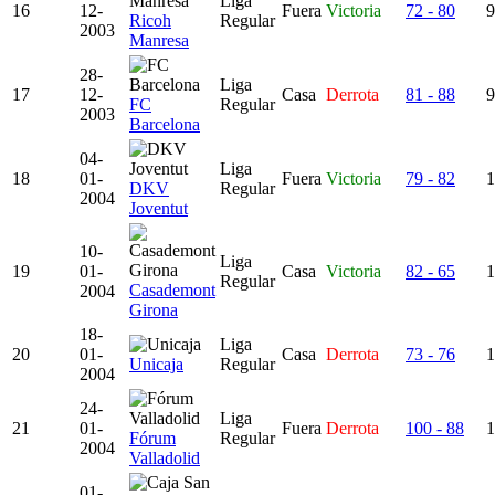
Liga
16
12-
Fuera
Victoria
72 - 80
9
Ricoh
Regular
2003
Manresa
28-
Liga
17
12-
Casa
Derrota
81 - 88
9
FC
Regular
2003
Barcelona
04-
Liga
18
01-
Fuera
Victoria
79 - 82
1
DKV
Regular
2004
Joventut
10-
Liga
19
01-
Casa
Victoria
82 - 65
1
Regular
Casademont
2004
Girona
18-
Liga
20
01-
Casa
Derrota
73 - 76
1
Unicaja
Regular
2004
24-
Liga
21
01-
Fuera
Derrota
100 - 88
1
Fórum
Regular
2004
Valladolid
01-