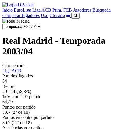
Inicio
EuroLiga
Liga ACB
Prim. FEB
Jugadores
Búsqueda
Comparar Jugadores
Uso
Glosario
Real Madrid - Temporada
2003/04
Competición
Liga ACB
Partidos Jugados
34
Récord
20 - 14
(58,8%)
% Victorias Esperado
64,4%
Puntos por partido
83,7 (2° de 18)
Puntos en contra por partido
80,2 (11° de 18)
Asistencias por partido