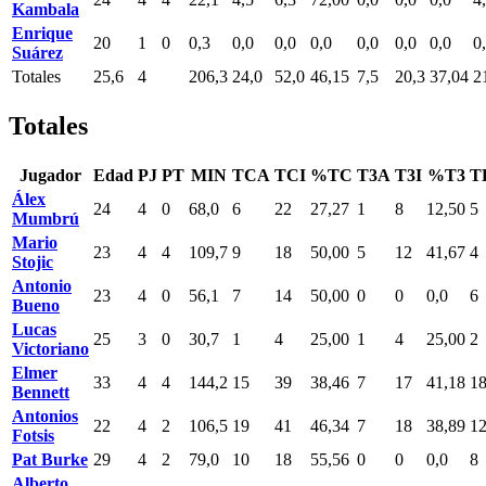
Kambala
Enrique
20
1
0
0,3
0,0
0,0
0,0
0,0
0,0
0,0
0
Suárez
Totales
25,6
4
206,3
24,0
52,0
46,15
7,5
20,3
37,04
2
Totales
Jugador
Edad
PJ
PT
MIN
TCA
TCI
%TC
T3A
T3I
%T3
T
Álex
24
4
0
68,0
6
22
27,27
1
8
12,50
5
Mumbrú
Mario
23
4
4
109,7
9
18
50,00
5
12
41,67
4
Stojic
Antonio
23
4
0
56,1
7
14
50,00
0
0
0,0
6
Bueno
Lucas
25
3
0
30,7
1
4
25,00
1
4
25,00
2
Victoriano
Elmer
33
4
4
144,2
15
39
38,46
7
17
41,18
1
Bennett
Antonios
22
4
2
106,5
19
41
46,34
7
18
38,89
1
Fotsis
Pat Burke
29
4
2
79,0
10
18
55,56
0
0
0,0
8
Alberto