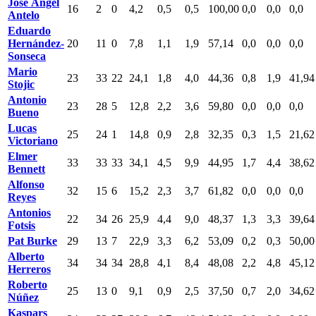
José Ángel
16
2
0
4,2
0,5
0,5
100,00
0,0
0,0
0,0
Antelo
Eduardo
Hernández-
20
11
0
7,8
1,1
1,9
57,14
0,0
0,0
0,0
Sonseca
Mario
23
33
22
24,1
1,8
4,0
44,36
0,8
1,9
41,94
Stojic
Antonio
23
28
5
12,8
2,2
3,6
59,80
0,0
0,0
0,0
Bueno
Lucas
25
24
1
14,8
0,9
2,8
32,35
0,3
1,5
21,62
Victoriano
Elmer
33
33
33
34,1
4,5
9,9
44,95
1,7
4,4
38,62
Bennett
Alfonso
32
15
6
15,2
2,3
3,7
61,82
0,0
0,0
0,0
Reyes
Antonios
22
34
26
25,9
4,4
9,0
48,37
1,3
3,3
39,64
Fotsis
Pat Burke
29
13
7
22,9
3,3
6,2
53,09
0,2
0,3
50,00
Alberto
34
34
34
28,8
4,1
8,4
48,08
2,2
4,8
45,12
Herreros
Roberto
25
13
0
9,1
0,9
2,5
37,50
0,7
2,0
34,62
Núñez
Kaspars