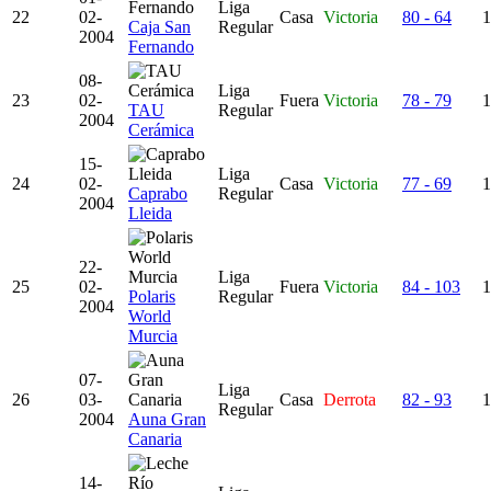
Liga
22
02-
Casa
Victoria
80 - 64
1
Caja San
Regular
2004
Fernando
08-
Liga
23
02-
Fuera
Victoria
78 - 79
1
TAU
Regular
2004
Cerámica
15-
Liga
24
02-
Casa
Victoria
77 - 69
1
Caprabo
Regular
2004
Lleida
22-
Liga
25
02-
Fuera
Victoria
84 - 103
1
Polaris
Regular
2004
World
Murcia
07-
Liga
26
03-
Casa
Derrota
82 - 93
1
Regular
2004
Auna Gran
Canaria
14-