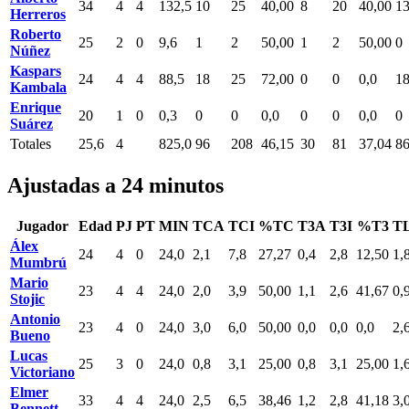
34
4
4
132,5
10
25
40,00
8
20
40,00
1
Herreros
Roberto
25
2
0
9,6
1
2
50,00
1
2
50,00
0
Núñez
Kaspars
24
4
4
88,5
18
25
72,00
0
0
0,0
1
Kambala
Enrique
20
1
0
0,3
0
0
0,0
0
0
0,0
0
Suárez
Totales
25,6
4
825,0
96
208
46,15
30
81
37,04
8
Ajustadas a 24 minutos
Jugador
Edad
PJ
PT
MIN
TCA
TCI
%TC
T3A
T3I
%T3
T
Álex
24
4
0
24,0
2,1
7,8
27,27
0,4
2,8
12,50
1,
Mumbrú
Mario
23
4
4
24,0
2,0
3,9
50,00
1,1
2,6
41,67
0,
Stojic
Antonio
23
4
0
24,0
3,0
6,0
50,00
0,0
0,0
0,0
2,
Bueno
Lucas
25
3
0
24,0
0,8
3,1
25,00
0,8
3,1
25,00
1,
Victoriano
Elmer
33
4
4
24,0
2,5
6,5
38,46
1,2
2,8
41,18
3,
Bennett