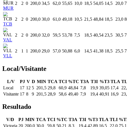
2
2
0
200,0
34,5
62,0
55,65
10,0
18,5
54,05
14,5
20,0
7
MUR
2
2
0
200,0
30,0
61,0
49,18
10,5
21,5
48,84
18,5
23,0
8
TCB
2
2
0
200,0
32,0
59,5
53,78
7,5
18,5
40,54
23,5
30,5
7
VAL
2
1
1
200,0
29,0
57,0
50,88
6,0
14,5
41,38
18,5
25,5
7
VLL
Local/Visitante
L/V
PJ
V
D
MIN
TCA
TCI
%TC
T3A
T3I
%T3
TLA
TL
Local
17
12
5
201,5
29,8
60,9
48,84
7,8
19,9
39,05
17,4
22
Visitante
17
8
9
201,5
28,9
58,6
49,40
7,9
19,4
40,91
16,9
23
Resultado
V/D
PJ
MIN
TCA
TCI
%TC
T3A
T3I
%T3
TLA
TLI
%T
Victoria
20
200,0
30,0
59,8
50,21
8,3
19,4
42,89
16,5
22,0
75,1