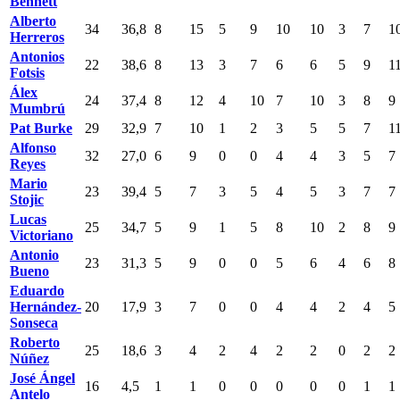
Bennett
Alberto
34
36,8
8
15
5
9
10
10
3
7
1
Herreros
Antonios
22
38,6
8
13
3
7
6
6
5
9
1
Fotsis
Álex
24
37,4
8
12
4
10
7
10
3
8
9
Mumbrú
Pat Burke
29
32,9
7
10
1
2
3
5
5
7
1
Alfonso
32
27,0
6
9
0
0
4
4
3
5
7
Reyes
Mario
23
39,4
5
7
3
5
4
5
3
7
7
Stojic
Lucas
25
34,7
5
9
1
5
8
10
2
8
9
Victoriano
Antonio
23
31,3
5
9
0
0
5
6
4
6
8
Bueno
Eduardo
Hernández-
20
17,9
3
7
0
0
4
4
2
4
5
Sonseca
Roberto
25
18,6
3
4
2
4
2
2
0
2
2
Núñez
José Ángel
16
4,5
1
1
0
0
0
0
0
1
1
Antelo