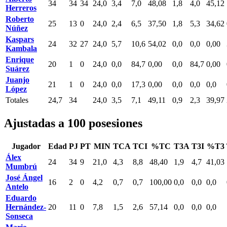
34
34
34
24,0
3,4
7,0
48,08
1,8
4,0
45,12
Herreros
Roberto
25
13
0
24,0
2,4
6,5
37,50
1,8
5,3
34,62
Núñez
Kaspars
24
32
27
24,0
5,7
10,6
54,02
0,0
0,0
0,00
Kambala
Enrique
20
1
0
24,0
0,0
84,7
0,00
0,0
84,7
0,00
Suárez
Juanjo
21
1
0
24,0
0,0
17,3
0,00
0,0
0,0
0,0
López
Totales
24,7
34
24,0
3,5
7,1
49,11
0,9
2,3
39,97
Ajustadas a 100 posesiones
Jugador
Edad
PJ
PT
MIN
TCA
TCI
%TC
T3A
T3I
%T3
Álex
24
34
9
21,0
4,3
8,8
48,40
1,9
4,7
41,03
Mumbrú
José Ángel
16
2
0
4,2
0,7
0,7
100,00
0,0
0,0
0,0
Antelo
Eduardo
Hernández-
20
11
0
7,8
1,5
2,6
57,14
0,0
0,0
0,0
Sonseca