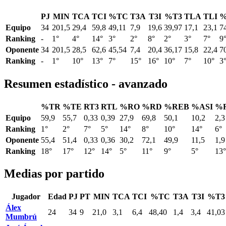
PJ
MIN
TCA
TCI
%TC
T3A
T3I
%T3
TLA
TLI
%
Equipo
34
201,5
29,4
59,8
49,11
7,9
19,6
39,97
17,1
23,1
7
Ranking
-
1°
4°
14°
3°
2°
8°
2°
3°
7°
9
Oponente
34
201,5
28,5
62,6
45,54
7,4
20,4
36,17
15,8
22,4
7
Ranking
-
1°
10°
13°
7°
15°
16°
10°
7°
10°
3
Resumen estadístico - avanzado
%TR
%TE
RT3
RTL
%RO
%RD
%REB
%ASI
%
Equipo
59,9
55,7
0,33
0,39
27,9
69,8
50,1
10,2
2,3
Ranking
1°
2°
7°
5°
14°
8°
10°
14°
6°
Oponente
55,4
51,4
0,33
0,36
30,2
72,1
49,9
11,5
1,9
Ranking
18°
17°
12°
14°
5°
11°
9°
5°
13°
Medias por partido
Jugador
Edad
PJ
PT
MIN
TCA
TCI
%TC
T3A
T3I
%T3
Álex
24
34
9
21,0
3,1
6,4
48,40
1,4
3,4
41,03
Mumbrú