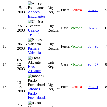
15-11-
Liga
11
Fuera
Derrota
85 - 73
5
2003
Adecco
Regular
Estudiantes
23-11-
Liga
12
Casa
Victoria
92 - 68
6
2003
Unelco
Regular
Tenerife
30-11-
Liga
13
Fuera
Victoria
85 - 98
7
2003
Pamesa
Regular
Valencia
07-
Liga
14
12-
Casa
Victoria
90 - 57
8
Etosa
Regular
2003
Alicante
13-
Liga
15
12-
Fuera
Derrota
93 - 91
8
Jabones
Regular
2003
Pardo
Fuenlabrada
21-