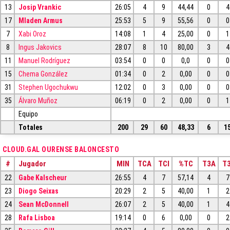
13
Josip Vrankic
26:05
4
9
44,44
0
4
17
Mladen Armus
25:53
5
9
55,56
0
0
7
Xabi Oroz
14:08
1
4
25,00
0
1
8
Ingus Jakovics
28:07
8
10
80,00
3
4
11
Manuel Rodríguez
03:54
0
0
0,0
0
0
15
Chema González
01:34
0
2
0,00
0
0
31
Stephen Ugochukwu
12:02
0
3
0,00
0
0
35
Álvaro Muñoz
06:19
0
2
0,00
0
1
Equipo
Totales
200
29
60
48,33
6
1
CLOUD.GAL OURENSE BALONCESTO
#
Jugador
MIN
TCA
TCI
%TC
T3A
T3
22
Gabe Kalscheur
26:55
4
7
57,14
4
7
23
Diogo Seixas
20:29
2
5
40,00
1
2
24
Sean McDonnell
26:07
2
5
40,00
1
4
28
Rafa Lisboa
19:14
0
6
0,00
0
2