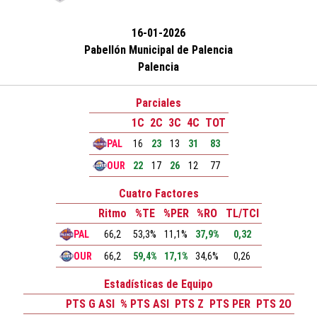
16-01-2026
Pabellón Municipal de Palencia
Palencia
Parciales
1C
2C
3C
4C
TOT
PAL
16
23
13
31
83
OUR
22
17
26
12
77
Cuatro Factores
Ritmo
%TE
%PER
%RO
TL/TCI
PAL
66,2
53,3%
11,1%
37,9%
0,32
OUR
66,2
59,4%
17,1%
34,6%
0,26
Estadísticas de Equipo
PTS G ASI
% PTS ASI
PTS Z
PTS PER
PTS 2O