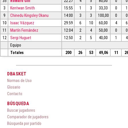
35
Romaro Gill
22:27
4
5
80,00
0
0
3
Kentwan Smith
15:55
1
3
33,33
0
1
9
Chinedu Kingsley Okanu
14:00
3
3
100,00
0
0
10
Isaac Vázquez
29:59
6
10
60,00
4
6
11
Martín Fernández
12:04
2
4
50,00
0
0
12
Sergi Huguet
12:50
2
5
40,00
1
4
Equipo
Totales
200
26
53
49,06
11
2
DBASKET
Normas de Uso
Glosario
Contacto
BÚSQUEDA
Buscar jugadores
Comparador de jugadores
Búsqueda por partido