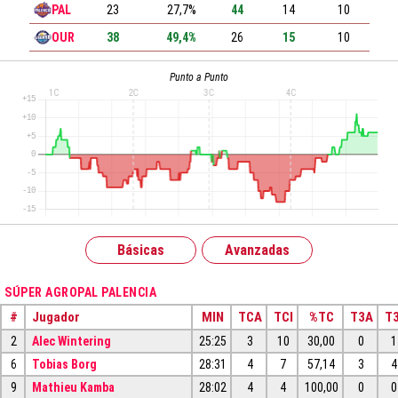
PAL
23
27,7%
44
14
10
OUR
38
49,4%
26
15
10
Punto a Punto
Básicas
Avanzadas
SÚPER AGROPAL PALENCIA
#
Jugador
MIN
TCA
TCI
%TC
T3A
T3
2
Alec Wintering
25:25
3
10
30,00
0
1
6
Tobias Borg
28:31
4
7
57,14
3
4
9
Mathieu Kamba
28:02
4
4
100,00
0
0