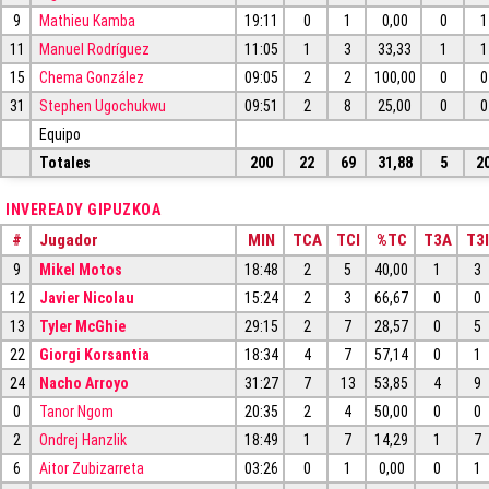
9
Mathieu Kamba
19:11
0
1
0,00
0
1
11
Manuel Rodríguez
11:05
1
3
33,33
1
1
15
Chema González
09:05
2
2
100,00
0
0
31
Stephen Ugochukwu
09:51
2
8
25,00
0
0
Equipo
Totales
200
22
69
31,88
5
2
INVEREADY GIPUZKOA
#
Jugador
MIN
TCA
TCI
%TC
T3A
T3I
9
Mikel Motos
18:48
2
5
40,00
1
3
12
Javier Nicolau
15:24
2
3
66,67
0
0
13
Tyler McGhie
29:15
2
7
28,57
0
5
22
Giorgi Korsantia
18:34
4
7
57,14
0
1
24
Nacho Arroyo
31:27
7
13
53,85
4
9
0
Tanor Ngom
20:35
2
4
50,00
0
0
2
Ondrej Hanzlik
18:49
1
7
14,29
1
7
6
Aitor Zubizarreta
03:26
0
1
0,00
0
1