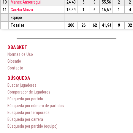
10
Manex Ansorregui
24:43
5
9
55,56
2
2
11
Gaizka Maiza
18:59
1
6
16,67
1
4
Equipo
Totales
200
26
62
41,94
9
32
DBASKET
Normas de Uso
Glosario
Contacto
BÚSQUEDA
Buscar jugadores
Comparador de jugadores
Búsqueda por partido
Búsqueda por número de partidos
Búsqueda por temporada
Búsqueda por carrera
Búsqueda por partido (equipo)