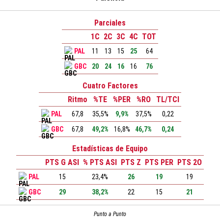
Parciales
1C
2C
3C
4C
TOT
PAL
11
13
15
25
64
GBC
20
24
16
16
76
Cuatro Factores
Ritmo
%TE
%PER
%RO
TL/TCI
PAL
67,8
35,5%
9,9%
37,5%
0,22
GBC
67,8
49,2%
16,8%
46,7%
0,24
Estadísticas de Equipo
PTS G ASI
% PTS ASI
PTS Z
PTS PER
PTS 2O
PAL
15
23,4%
26
19
19
GBC
29
38,2%
22
15
21
Punto a Punto