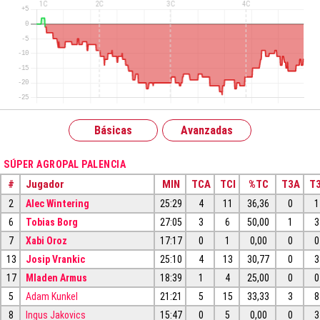
Básicas
Avanzadas
SÚPER AGROPAL PALENCIA
#
Jugador
MIN
TCA
TCI
%TC
T3A
T3
2
Alec Wintering
25:29
4
11
36,36
0
1
6
Tobias Borg
27:05
3
6
50,00
1
3
7
Xabi Oroz
17:17
0
1
0,00
0
0
13
Josip Vrankic
25:10
4
13
30,77
0
3
17
Mladen Armus
18:39
1
4
25,00
0
0
5
Adam Kunkel
21:21
5
15
33,33
3
8
8
Ingus Jakovics
15:47
0
5
0,00
0
3