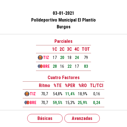
03-01-2021
Polideportivo Municipal El Plantío
Burgos
Parciales
1C
2C
3C
4C
TOT
TIZ
17
20
18
24
79
BRE
28
16
22
17
83
Cuatro Factores
Ritmo
%TE
%PER
%RO
TL/TCI
TIZ
70,7
54,8%
11,4%
18,9%
0,16
BRE
70,7
59,5%
15,3%
25,9%
0,24
Básicas
Avanzadas