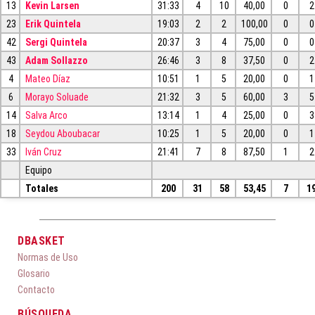
13
Kevin Larsen
31:33
4
10
40,00
0
2
23
Erik Quintela
19:03
2
2
100,00
0
0
42
Sergi Quintela
20:37
3
4
75,00
0
0
43
Adam Sollazzo
26:46
3
8
37,50
0
2
4
Mateo Díaz
10:51
1
5
20,00
0
1
6
Morayo Soluade
21:32
3
5
60,00
3
5
14
Salva Arco
13:14
1
4
25,00
0
3
18
Seydou Aboubacar
10:25
1
5
20,00
0
1
33
Iván Cruz
21:41
7
8
87,50
1
2
Equipo
Totales
200
31
58
53,45
7
1
DBASKET
Normas de Uso
Glosario
Contacto
BÚSQUEDA