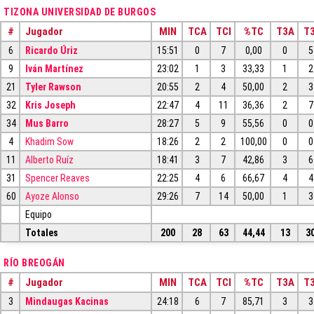
TIZONA UNIVERSIDAD DE BURGOS
#
Jugador
MIN
TCA
TCI
%TC
T3A
T3
6
Ricardo Úriz
15:51
0
7
0,00
0
5
9
Iván Martínez
23:02
1
3
33,33
1
2
21
Tyler Rawson
20:55
2
4
50,00
2
3
32
Kris Joseph
22:47
4
11
36,36
2
7
34
Mus Barro
28:27
5
9
55,56
0
0
4
Khadim Sow
18:26
2
2
100,00
0
0
11
Alberto Ruíz
18:41
3
7
42,86
3
6
31
Spencer Reaves
22:25
4
6
66,67
4
4
60
Ayoze Alonso
29:26
7
14
50,00
1
3
Equipo
Totales
200
28
63
44,44
13
3
RÍO BREOGÁN
#
Jugador
MIN
TCA
TCI
%TC
T3A
T3
3
Mindaugas Kacinas
24:18
6
7
85,71
3
3