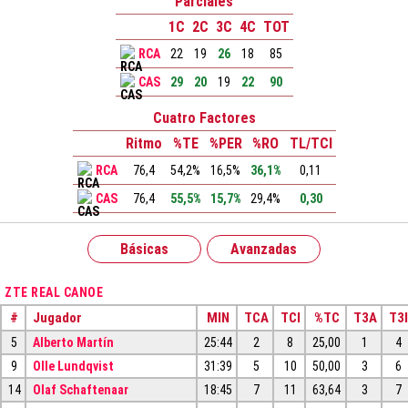
Parciales
1C
2C
3C
4C
TOT
RCA
22
19
26
18
85
CAS
29
20
19
22
90
Cuatro Factores
Ritmo
%TE
%PER
%RO
TL/TCI
RCA
76,4
54,2%
16,5%
36,1%
0,11
CAS
76,4
55,5%
15,7%
29,4%
0,30
Básicas
Avanzadas
ZTE REAL CANOE
#
Jugador
MIN
TCA
TCI
%TC
T3A
T3I
5
Alberto Martín
25:44
2
8
25,00
1
4
9
Olle Lundqvist
31:39
5
10
50,00
3
6
14
Olaf Schaftenaar
18:45
7
11
63,64
3
7