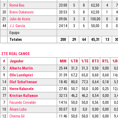
7
Romà Bas
23:00
5
8
62,50
4
7
20
Brano Dukanovic
20:53
5
8
62,50
1
4
21
Julio de Assis
09:06
3
3
100,00
0
0
44
J.J. García
24:14
3
6
50,00
0
0
Equipo
Totales
200
29
64
45,31
13
3
ZTE REAL CANOE
#
Jugador
MIN
%TR
%TE
RT3
RTL
%R
5
Alberto Martín
25:44
31,3
31,3
0,50
0,00
0,
9
Olle Lundqvist
31:39
67,2
65,0
0,60
0,60
14,
14
Olaf Schaftenaar
18:45
80,0
77,3
0,64
0,18
5,
23
Herve Kabasele
27:45
50,7
50,0
0,00
0,25
12,
77
Kristian Kullamae
32:13
46,2
46,2
0,54
0,00
3,
7
Facundo Corvalán
14:16
50,0
50,0
0,56
0,00
0,
10
Álvaro Lobo
05:07
0,0
0,0
0,00
0,00
0,
12
Chema Gil
11:46
50,0
50,0
0,00
0,00
9,