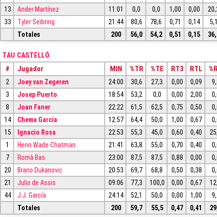
13
Ander Martínez
11:01
0,0
0,0
1,00
0,00
20,
33
Tyler Seibring
21:44
80,6
78,6
0,71
0,14
5,
Totales
200
56,0
54,2
0,51
0,15
36,
TAU CASTELLÓ
#
Jugador
MIN
%TR
%TE
RT3
RTL
%
2
Joey van Zegeren
24:00
30,6
27,3
0,00
0,09
9
3
Josep Puerto
18:54
53,2
0,0
0,00
2,00
0
8
Joan Faner
22:22
61,5
62,5
0,75
0,50
0
14
Chema García
12:57
64,4
50,0
1,00
0,67
0
15
Ignacio Rosa
22:53
55,3
45,0
0,60
0,40
25
1
Henri Wade-Chatman
21:41
63,8
55,0
0,70
0,40
0
7
Romà Bas
23:00
87,5
87,5
0,88
0,00
0
20
Brano Dukanovic
20:53
69,7
68,8
0,50
0,38
0
21
Julio de Assis
09:06
77,3
100,0
0,00
0,67
12
44
J.J. García
24:14
52,1
50,0
0,00
1,00
9
Totales
200
59,7
55,5
0,47
0,41
29