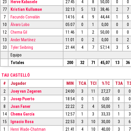
23
Herve Kabasele
27:45
4
8
50,00
0
0
77
Kristian Kullamae
32:13
5
13
38,46
2
7
7
Facundo Corvalán
14:16
4
9
44,44
1
5
10
Álvaro Lobo
05:07
0
1
0,00
0
0
12
Chema Gil
11:46
1
2
50,00
0
0
13
Ander Martínez
11:01
0
2
0,00
0
2
33
Tyler Seibring
21:44
4
7
57,14
3
5
Equipo
Totales
200
32
71
45,07
13
36
TAU CASTELLÓ
#
Jugador
MIN
TCA
TCI
%TC
T3A
T3
2
Joey van Zegeren
24:00
3
11
27,27
0
0
3
Josep Puerto
18:54
0
1
0,00
0
0
8
Joan Faner
22:22
2
4
50,00
1
3
14
Chema García
12:57
1
3
33,33
1
3
15
Ignacio Rosa
22:53
3
10
30,00
3
6
1
Henri Wade-Chatman
21:41
4
10
40,00
3
7