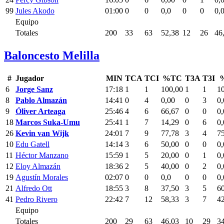
99
Jules Akodo
01:00
0
0
0,0
0
0
0,
Equipo
Totales
200
33
63
52,38
12
26
46
Baloncesto Melilla
#
Jugador
MIN
TCA
TCI
%TC
T3A
T3I
6
Jorge Sanz
17:18
1
1
100,00
1
1
1
8
Pablo Almazán
14:41
0
4
0,00
0
3
0,
9
Óliver Arteaga
25:46
4
6
66,67
0
0
0,
18
Marcos Suka-Umu
25:41
1
7
14,29
0
6
0,
26
Kevin van Wijk
24:01
7
9
77,78
3
4
7
10
Edu Gatell
14:14
3
6
50,00
0
0
0,
11
Héctor Manzano
15:59
1
5
20,00
0
1
0,
12
Eloy Almazán
18:36
2
5
40,00
0
2
0,
19
Agustín Morales
02:07
0
0
0,0
0
0
0,
21
Alfredo Ott
18:55
3
8
37,50
3
5
6
41
Pedro Rivero
22:42
7
12
58,33
3
7
4
Equipo
Totales
200
29
63
46,03
10
29
3