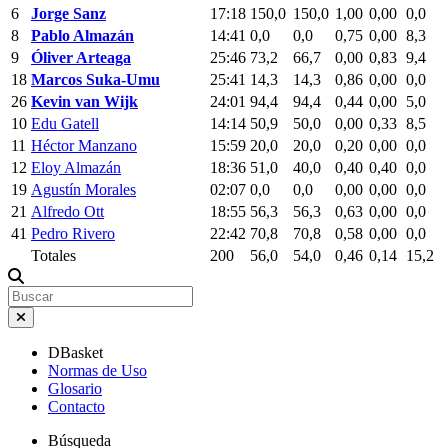
6
Jorge Sanz
17:18
150,0
150,0
1,00
0,00
0,0
8
Pablo Almazán
14:41
0,0
0,0
0,75
0,00
8,3
9
Óliver Arteaga
25:46
73,2
66,7
0,00
0,83
9,4
18
Marcos Suka-Umu
25:41
14,3
14,3
0,86
0,00
0,0
26
Kevin van Wijk
24:01
94,4
94,4
0,44
0,00
5,0
10
Edu Gatell
14:14
50,9
50,0
0,00
0,33
8,5
11
Héctor Manzano
15:59
20,0
20,0
0,20
0,00
0,0
12
Eloy Almazán
18:36
51,0
40,0
0,40
0,40
0,0
19
Agustín Morales
02:07
0,0
0,0
0,00
0,00
0,0
21
Alfredo Ott
18:55
56,3
56,3
0,63
0,00
0,0
41
Pedro Rivero
22:42
70,8
70,8
0,58
0,00
0,0
Totales
200
56,0
54,0
0,46
0,14
15,2
DBasket
Normas de Uso
Glosario
Contacto
Búsqueda