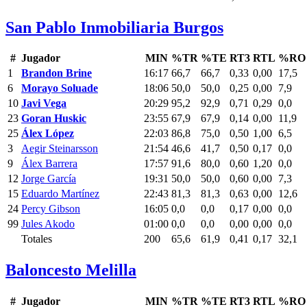
San Pablo Inmobiliaria Burgos
#
Jugador
MIN
%TR
%TE
RT3
RTL
%RO
1
Brandon Brine
16:17
66,7
66,7
0,33
0,00
17,5
6
Morayo Soluade
18:06
50,0
50,0
0,25
0,00
7,9
10
Javi Vega
20:29
95,2
92,9
0,71
0,29
0,0
23
Goran Huskic
23:55
67,9
67,9
0,14
0,00
11,9
25
Álex López
22:03
86,8
75,0
0,50
1,00
6,5
3
Aegir Steinarsson
21:54
46,6
41,7
0,50
0,17
0,0
9
Álex Barrera
17:57
91,6
80,0
0,60
1,20
0,0
12
Jorge García
19:31
50,0
50,0
0,60
0,00
7,3
15
Eduardo Martínez
22:43
81,3
81,3
0,63
0,00
12,6
24
Percy Gibson
16:05
0,0
0,0
0,17
0,00
0,0
99
Jules Akodo
01:00
0,0
0,0
0,00
0,00
0,0
Totales
200
65,6
61,9
0,41
0,17
32,1
Baloncesto Melilla
#
Jugador
MIN
%TR
%TE
RT3
RTL
%RO