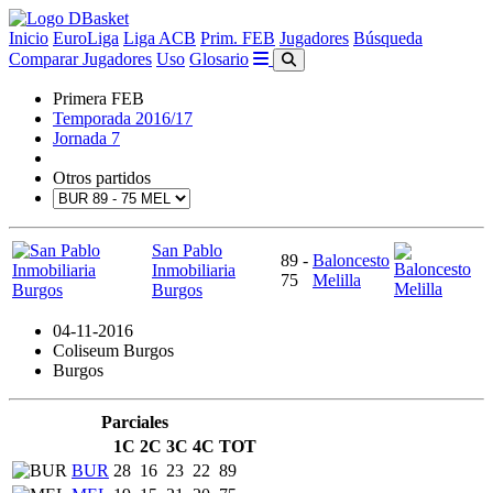
Inicio
EuroLiga
Liga ACB
Prim. FEB
Jugadores
Búsqueda
Comparar Jugadores
Uso
Glosario
Primera FEB
Temporada 2016/17
Jornada 7
Otros partidos
San Pablo
89 -
Baloncesto
Inmobiliaria
75
Melilla
Burgos
04-11-2016
Coliseum Burgos
Burgos
Parciales
1C
2C
3C
4C
TOT
BUR
28
16
23
22
89