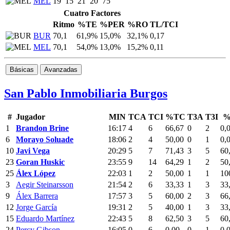
MEL
19
15
21
20
75
Cuatro Factores
Ritmo
%TE
%PER
%RO
TL/TCI
BUR
70,1
61,9%
15,0%
32,1%
0,17
MEL
70,1
54,0%
13,0%
15,2%
0,11
Básicas
Avanzadas
San Pablo Inmobiliaria Burgos
#
Jugador
MIN
TCA
TCI
%TC
T3A
T3I
%
1
Brandon Brine
16:17
4
6
66,67
0
2
0,
6
Morayo Soluade
18:06
2
4
50,00
0
1
0,
10
Javi Vega
20:29
5
7
71,43
3
5
60
23
Goran Huskic
23:55
9
14
64,29
1
2
50
25
Álex López
22:03
1
2
50,00
1
1
10
3
Aegir Steinarsson
21:54
2
6
33,33
1
3
33
9
Álex Barrera
17:57
3
5
60,00
2
3
66
12
Jorge García
19:31
2
5
40,00
1
3
33
15
Eduardo Martínez
22:43
5
8
62,50
3
5
60
24
Percy Gibson
16:05
0
6
0,00
0
1
0,