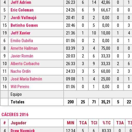
4
Jeff Adrien
26:23
6
14
42,86
0
1
5
Eric Coleman
24:26
6
9
66,67
0
0
7
Jordi Vallmajó
20:41
0
2
0,00
0
0
15
Betinho Gomes
20:46
0
5
0,00
0
3
19
Jeff Xavier
21:36
1
10
10,00
1
4
6
Emilio Oubiña
01:06
0
2
0,00
0
1
8
Arnette Hallman
03:39
3
4
75,00
0
0
9
Javier Román
20:03
2
6
33,33
0
3
10
Alberto Corbacho
26:33
3
9
33,33
2
6
11
Nacho Ordín
24:33
3
5
60,00
2
3
13
José María Balmón
09:08
1
4
25,00
0
1
16
Will Pereiro
01:06
0
1
0,00
0
0
Equipo
Totales
200
25
71
35,21
5
22
CÁCERES 2016
#
Jugador
MIN
TCA
TCI
%TC
T3A
T3
4
Drew Naymick
12:34
5
6
83,33
0
0