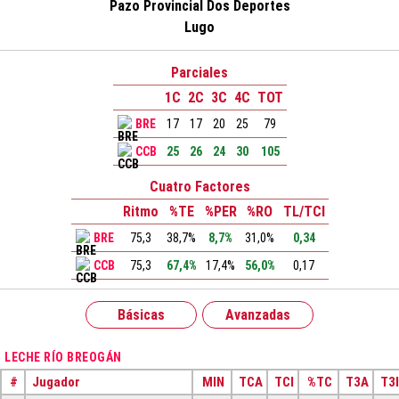
Pazo Provincial Dos Deportes
Lugo
Parciales
1C
2C
3C
4C
TOT
BRE
17
17
20
25
79
CCB
25
26
24
30
105
Cuatro Factores
Ritmo
%TE
%PER
%RO
TL/TCI
BRE
75,3
38,7%
8,7%
31,0%
0,34
CCB
75,3
67,4%
17,4%
56,0%
0,17
Básicas
Avanzadas
LECHE RÍO BREOGÁN
#
Jugador
MIN
TCA
TCI
%TC
T3A
T3I