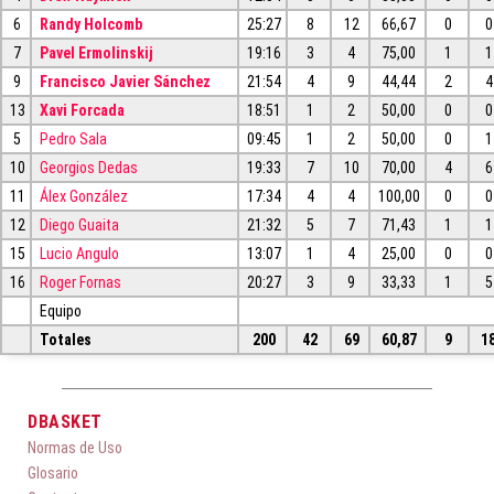
6
Randy Holcomb
25:27
8
12
66,67
0
0
7
Pavel Ermolinskij
19:16
3
4
75,00
1
1
9
Francisco Javier Sánchez
21:54
4
9
44,44
2
4
13
Xavi Forcada
18:51
1
2
50,00
0
0
5
Pedro Sala
09:45
1
2
50,00
0
1
10
Georgios Dedas
19:33
7
10
70,00
4
6
11
Álex González
17:34
4
4
100,00
0
0
12
Diego Guaita
21:32
5
7
71,43
1
1
15
Lucio Angulo
13:07
1
4
25,00
0
0
16
Roger Fornas
20:27
3
9
33,33
1
5
Equipo
Totales
200
42
69
60,87
9
1
DBASKET
Normas de Uso
Glosario