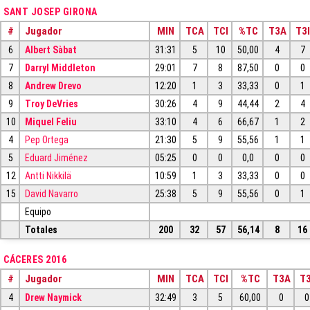
SANT JOSEP GIRONA
#
Jugador
MIN
TCA
TCI
%TC
T3A
T3I
6
Albert Sàbat
31:31
5
10
50,00
4
7
7
Darryl Middleton
29:01
7
8
87,50
0
0
8
Andrew Drevo
12:20
1
3
33,33
0
1
9
Troy DeVries
30:26
4
9
44,44
2
4
10
Miquel Feliu
33:10
4
6
66,67
1
2
4
Pep Ortega
21:30
5
9
55,56
1
1
5
Eduard Jiménez
05:25
0
0
0,0
0
0
12
Antti Nikkilä
10:59
1
3
33,33
0
0
15
David Navarro
25:38
5
9
55,56
0
1
Equipo
Totales
200
32
57
56,14
8
16
CÁCERES 2016
#
Jugador
MIN
TCA
TCI
%TC
T3A
T3
4
Drew Naymick
32:49
3
5
60,00
0
0