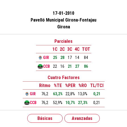
17-01-2010
Pavelló Municipal Girona-Fontajau
Girona
Parciales
1C
2C
3C
4C
TOT
GIR
25
28
17
14
84
CCB
22
16
21
27
86
Cuatro Factores
Ritmo
%TE
%PER
%RO
TL/TCI
GIR
76,2
63,2%
22,8%
13,0%
0,21
CCB
76,2
52,9%
10,7%
27,3%
0,21
Básicas
Avanzadas