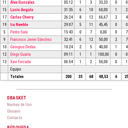
11
Álex González
05:12
1
3
33,33
0
0
15
Lucio Angulo
31:35
6
10
60,00
1
2
17
Carlos Cherry
26:24
8
12
66,67
2
4
19
Ira Newble
29:07
5
11
45,45
0
0
5
Pedro Sala
15:43
0
7
0,00
0
7
9
Francisco Javier Sánchez
32:41
6
12
50,00
2
7
10
Georgios Dedas
10:24
2
5
40,00
1
4
12
Diego Guaita
09:11
1
1
100,00
0
0
13
Xavi Forcada
06:54
1
2
50,00
0
1
Equipo
Totales
200
33
68
48,53
6
2
DBASKET
Normas de Uso
Glosario
Contacto
BÚSQUEDA