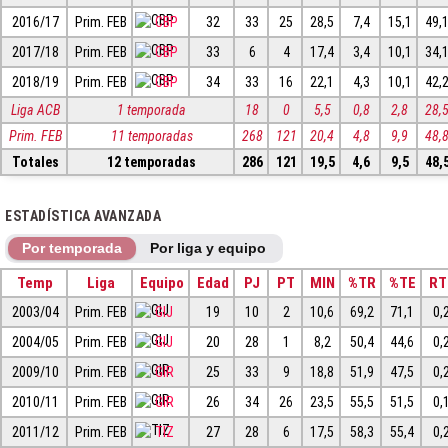
2016/17
Prim. FEB
CBP
32
33
25
28,5
7,4
15,1
49,
2017/18
Prim. FEB
CBP
33
6
4
17,4
3,4
10,1
34,
2018/19
Prim. FEB
CBP
34
33
16
22,1
4,3
10,1
42,
Liga ACB
1 temporada
18
0
5,5
0,8
2,8
28,
Prim. FEB
11 temporadas
268
121
20,4
4,8
9,9
48,
Totales
12 temporadas
286
121
19,5
4,6
9,5
48,
ESTADÍSTICA AVANZADA
Por temporada
Por liga y equipo
Temp
Liga
Equipo
Edad
PJ
PT
MIN
%TR
%TE
RT
2003/04
Prim. FEB
GIJ
19
10
2
10,6
69,2
71,1
0,
2004/05
Prim. FEB
GIJ
20
28
1
8,2
50,4
44,6
0,
2009/10
Prim. FEB
GIR
25
33
9
18,8
51,9
47,5
0,
2010/11
Prim. FEB
GIR
26
34
26
23,5
55,5
51,5
0,
2011/12
Prim. FEB
TIZ
27
28
6
17,5
58,3
55,4
0,