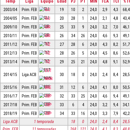
Temp
Liga
Equipo
Edad
PJ
PT
MIN
TCA
TCI
%T
2003/04
Prim. FEB
GIJ
19
10
2
24,0
2,9
4,3
68,
2004/05
Prim. FEB
GIJ
20
28
1
24,0
2,1
4,8
43,
2009/10
Prim. FEB
GIR
25
33
9
24,0
3,2
7,0
46,
2010/11
Prim. FEB
GIR
26
34
26
24,0
4,6
9,3
49,
2011/12
Prim. FEB
TIZ
27
28
6
24,0
4,3
8,2
51,
2012/13
Prim. FEB
TIZ
28
26
5
24,0
4,5
8,6
52,
2013/14
Prim. FEB
TIZ
29
25
21
24,0
4,8
9,1
52,
EST
2014/15
Liga ACB
30
18
0
24,0
2,4
8,4
28,
MAN
2015/16
Prim. FEB
BRE
31
12
6
24,0
4,1
8,0
50,
2016/17
Prim. FEB
CBP
32
33
25
24,0
4,6
9,4
49,
2017/18
Prim. FEB
CBP
33
6
4
24,0
3,2
9,4
34,
2018/19
Prim. FEB
CBP
34
33
16
24,0
3,3
7,9
42,
Liga ACB
1 temporada
18
0
24,0
2,4
8,4
28,
Prim. FEB
11 temporadas
268
121
24,0
4,1
8,3
48,