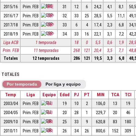
2015/16
Prim. FEB
BRE
31
12
6
24,2
4,1
8,1
50,
2016/17
Prim. FEB
CBP
32
33
25
28,5
5,5
11,1
49,
2017/18
Prim. FEB
CBP
33
6
4
17,4
2,3
6,8
34,
2018/19
Prim. FEB
CBP
34
33
16
22,1
3,1
7,2
42,
Liga ACB
1 temporada
18
0
5,5
0,6
1,9
28,
Prim. FEB
11 temporadas
268
121
20,4
3,5
7,1
48,
Totales
12 temporadas
286
121
19,5
3,3
6,8
48,
TOTALES
Por temporada
Por liga y equipo
Temp
Liga
Equipo
Edad
PJ
PT
MIN
TCA
TCI
2003/04
Prim. FEB
GIJ
19
10
2
106,0
13
19
2004/05
Prim. FEB
GIJ
20
28
1
229,7
20
46
2009/10
Prim. FEB
GIR
25
33
9
620,8
83
180
2010/11
Prim. FEB
GIR
26
34
26
800,6
152
309