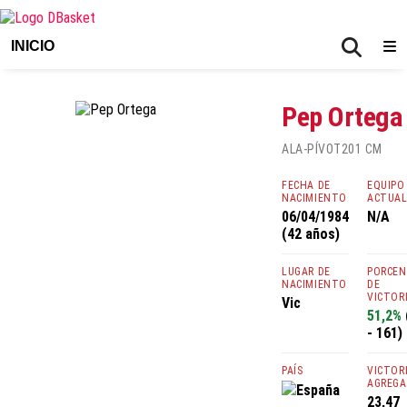
INICIO
Pep Ortega
ALA-PÍVOT
201 CM
FECHA DE
EQUIPO
NACIMIENTO
ACTUA
06/04/1984
N/A
(42 años)
LUGAR DE
PORCE
NACIMIENTO
DE
VICTOR
Vic
51,2%
- 161)
PAÍS
VICTOR
AGREGA
España
23,47