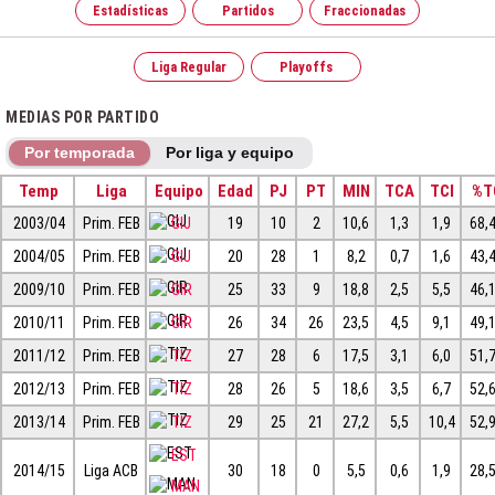
Estadísticas
Partidos
Fraccionadas
Liga Regular
Playoffs
MEDIAS POR PARTIDO
Por temporada
Por liga y equipo
Temp
Liga
Equipo
Edad
PJ
PT
MIN
TCA
TCI
%T
2003/04
Prim. FEB
GIJ
19
10
2
10,6
1,3
1,9
68,
2004/05
Prim. FEB
GIJ
20
28
1
8,2
0,7
1,6
43,
2009/10
Prim. FEB
GIR
25
33
9
18,8
2,5
5,5
46,
2010/11
Prim. FEB
GIR
26
34
26
23,5
4,5
9,1
49,
2011/12
Prim. FEB
TIZ
27
28
6
17,5
3,1
6,0
51,
2012/13
Prim. FEB
TIZ
28
26
5
18,6
3,5
6,7
52,
2013/14
Prim. FEB
TIZ
29
25
21
27,2
5,5
10,4
52,
EST
2014/15
Liga ACB
30
18
0
5,5
0,6
1,9
28,
MAN