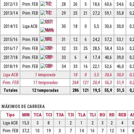
2012/13
Prim. FEB
TIZ
28
26
5
18,6
60,6
54,6
0,
2013/14
Prim. FEB
TIZ
29
25
21
27,2
59,1
55,8
0,
EST
2014/15
Liga ACB
30
18
0
5,5
30,6
30,0
0,
MAN
2015/16
Prim. FEB
BRE
31
12
6
24,2
57,2
53,1
0,
2016/17
Prim. FEB
CBP
32
33
25
28,5
58,4
53,6
0,
2017/18
Prim. FEB
CBP
33
6
4
17,4
40,6
39,0
0,
2018/19
Prim. FEB
CBP
34
33
16
22,1
52,6
46,0
0,
Liga ACB
1 temporada
18
0
5,5
30,6
30,0
0,
Prim. FEB
11 temporadas
268
121
20,4
56,3
51,9
0,
Totales
12 temporadas
286
121
19,5
55,9
51,5
0,
MÁXIMOS DE CARRERA
Tipo
MIN
TCA
TCI
T3A
T3I
TLA
TLI
RO
RD
REB
A
Liga ACB
15,5
3
8
1
2
1
2
3
2
4
Prim. FEB
37,2
10
19
3
7
14
16
7
12
14