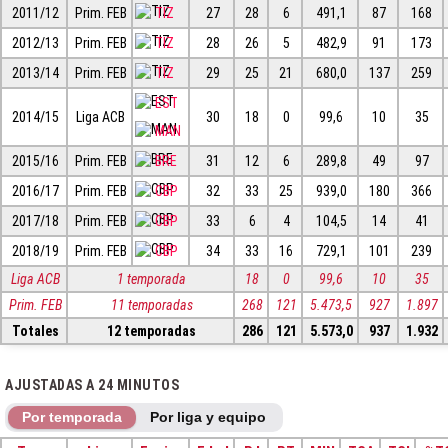
2011/12
Prim. FEB
TIZ
27
28
6
491,1
87
168
2012/13
Prim. FEB
TIZ
28
26
5
482,9
91
173
2013/14
Prim. FEB
TIZ
29
25
21
680,0
137
259
EST
2014/15
Liga ACB
30
18
0
99,6
10
35
MAN
2015/16
Prim. FEB
BRE
31
12
6
289,8
49
97
2016/17
Prim. FEB
CBP
32
33
25
939,0
180
366
2017/18
Prim. FEB
CBP
33
6
4
104,5
14
41
2018/19
Prim. FEB
CBP
34
33
16
729,1
101
239
Liga ACB
1 temporada
18
0
99,6
10
35
Prim. FEB
11 temporadas
268
121
5.473,5
927
1.897
Totales
12 temporadas
286
121
5.573,0
937
1.932
AJUSTADAS A 24 MINUTOS
Por temporada
Por liga y equipo