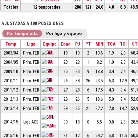
Totales
12 temporadas
286
121
24,0
4,0
8,3
48,
AJUSTADAS A 100 POSESIONES
Por temporada
Por liga y equipo
Temp
Liga
Equipo
Edad
PJ
PT
MIN
TCA
TCI
%T
2003/04
Prim. FEB
GIJ
19
10
2
10,6
1,9
2,8
68,
2004/05
Prim. FEB
GIJ
20
28
1
8,2
1,0
2,3
43,
2009/10
Prim. FEB
GIR
25
33
9
18,8
3,4
7,4
46,
2010/11
Prim. FEB
GIR
26
34
26
23,5
6,3
12,9
49,
2011/12
Prim. FEB
TIZ
27
28
6
17,5
4,3
8,4
51,
2012/13
Prim. FEB
TIZ
28
26
5
18,6
5,0
9,4
52,
2013/14
Prim. FEB
TIZ
29
25
21
27,2
7,8
14,7
52,
EST
2014/15
Liga ACB
30
18
0
5,5
0,8
2,8
28,
MAN
2015/16
Prim. FEB
BRE
31
12
6
24,2
5,8
11,5
50,