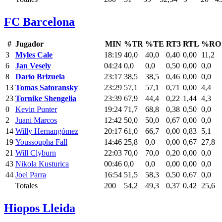
FC Barcelona
#
Jugador
MIN
%TR
%TE
RT3
RTL
%RO
3
Myles Cale
18:19
40,0
40,0
0,40
0,00
11,2
6
Jan Vesely
04:24
0,0
0,0
0,50
0,00
0,0
8
Darío Brizuela
23:17
38,5
38,5
0,46
0,00
0,0
13
Tomas Satoransky
23:29
57,1
57,1
0,71
0,00
4,4
23
Tornike Shengelia
23:39
67,9
44,4
0,22
1,44
4,3
0
Kevin Punter
19:24
71,7
68,8
0,38
0,50
0,0
2
Juani Marcos
12:42
50,0
50,0
0,67
0,00
0,0
14
Willy Hernangómez
20:17
61,0
66,7
0,00
0,83
5,1
19
Youssoupha Fall
14:46
25,8
0,0
0,00
0,67
27,8
21
Will Clyburn
22:03
70,0
70,0
0,20
0,00
0,0
43
Nikola Kusturica
00:46
0,0
0,0
0,00
0,00
0,0
44
Joel Parra
16:54
51,5
58,3
0,50
0,67
0,0
Totales
200
54,2
49,3
0,37
0,42
25,6
Hiopos Lleida