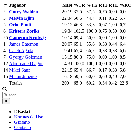
#
Jugador
MIN
%TR
%TE
RT3
RTL
%RO
2
Corey Walden
20:19
37,5
37,5
0,75
0,00
0,0
3
Melvin Ejim
22:34
50,6
44,4
0,11
0,22
5,7
5
Oriol Paulí
19:12
46,3
33,3
0,67
1,00
6,7
6
Kristers Zoriks
19:34
102,5
100,0
0,75
0,50
0,0
25
Cameron Krutwig
10:14
69,4
50,0
0,00
1,00
0,0
1
James Batemon
20:07
65,1
55,6
0,33
0,44
6,4
4
Caleb Agada
19:41
65,4
66,7
0,33
0,33
6,6
7
Gyorgy Goloman
15:15
86,8
75,0
0,00
1,00
8,5
12
Atoumane Diagne
14:31
100,0
100,0
0,00
0,00
0,0
14
Mikel Sanz
22:15
65,4
66,7
0,17
0,33
5,8
16
Millán Jiménez
16:18
59,5
60,0
0,60
0,40
7,9
Totales
200
65,0
60,2
0,34
0,42
22,6
DBasket
Normas de Uso
Glosario
Contacto