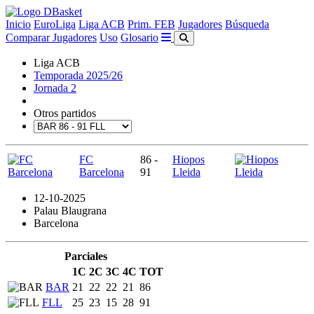
Inicio
EuroLiga
Liga ACB
Prim. FEB
Jugadores
Búsqueda
Comparar Jugadores
Uso
Glosario
Liga ACB
Temporada 2025/26
Jornada 2
Otros partidos
FC
86 -
Hiopos
Barcelona
91
Lleida
12-10-2025
Palau Blaugrana
Barcelona
Parciales
1C
2C
3C
4C
TOT
BAR
21
22
22
21
86
FLL
25
23
15
28
91