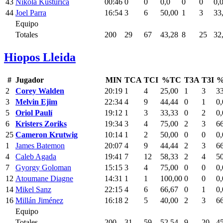
43
Nikola Kusturica
00:46
0
0
0,0
0
0
0,
44
Joel Parra
16:54
3
6
50,00
1
3
33
Equipo
Totales
200
29
67
43,28
8
25
32
Hiopos Lleida
#
Jugador
MIN
TCA
TCI
%TC
T3A
T3I
%
2
Corey Walden
20:19
1
4
25,00
1
3
3
3
Melvin Ejim
22:34
4
9
44,44
0
1
0,
5
Oriol Paulí
19:12
1
3
33,33
0
2
0,
6
Kristers Zoriks
19:34
3
4
75,00
2
3
6
25
Cameron Krutwig
10:14
1
2
50,00
0
0
0,
1
James Batemon
20:07
4
9
44,44
2
3
6
4
Caleb Agada
19:41
7
12
58,33
2
4
5
7
Gyorgy Goloman
15:15
3
4
75,00
0
0
0,
12
Atoumane Diagne
14:31
1
1
100,00
0
0
0,
14
Mikel Sanz
22:15
4
6
66,67
0
1
0,
16
Millán Jiménez
16:18
2
5
40,00
2
3
6
Equipo
Totales
200
31
59
52,54
9
20
4