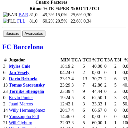
Cuatro Factores
Ritmo
%TE
%PER
%RO
TL/TCI
BAR
81,0
49,3%
15,0%
25,6%
0,30
FLL
81,0
60,2%
20,5%
22,6%
0,34
Básicas
Avanzadas
FC Barcelona
#
Jugador
MIN
TCA
TCI
%TC
T3A
T3I
%
3
Myles Cale
18:19
2
5
40,00
0
2
0,
6
Jan Vesely
04:24
0
2
0,00
0
1
0,
8
Darío Brizuela
23:17
4
13
30,77
2
6
33
13
Tomas Satoransky
23:29
3
7
42,86
2
5
40
23
Tornike Shengelia
23:39
4
9
44,44
0
2
0,
0
Kevin Punter
19:24
5
8
62,50
1
3
33
2
Juani Marcos
12:42
1
3
33,33
1
2
50
14
Willy Hernangómez
20:17
4
6
66,67
0
0
0,
19
Youssoupha Fall
14:46
0
3
0,00
0
0
0,
21
Will Clyburn
22:03
3
5
60,00
1
1
10