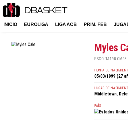
INICIO
EUROLIGA
LIGA ACB
PRIM. FEB
JUGA
Myles C
ESCOLTA
198 CM
95
FECHA DE NACIMIEN
05/03/1999 (27 a
LUGAR DE NACIMIEN
Middletown, Del
PAÍS
Estados Unido