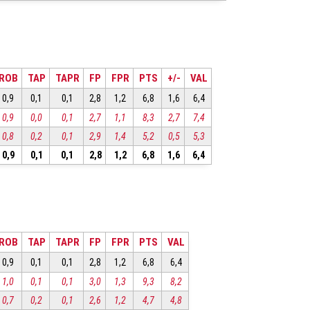
ROB
TAP
TAPR
FP
FPR
PTS
+/-
VAL
0,9
0,1
0,1
2,8
1,2
6,8
1,6
6,4
0,9
0,0
0,1
2,7
1,1
8,3
2,7
7,4
0,8
0,2
0,1
2,9
1,4
5,2
0,5
5,3
0,9
0,1
0,1
2,8
1,2
6,8
1,6
6,4
ROB
TAP
TAPR
FP
FPR
PTS
VAL
0,9
0,1
0,1
2,8
1,2
6,8
6,4
1,0
0,1
0,1
3,0
1,3
9,3
8,2
0,7
0,2
0,1
2,6
1,2
4,7
4,8