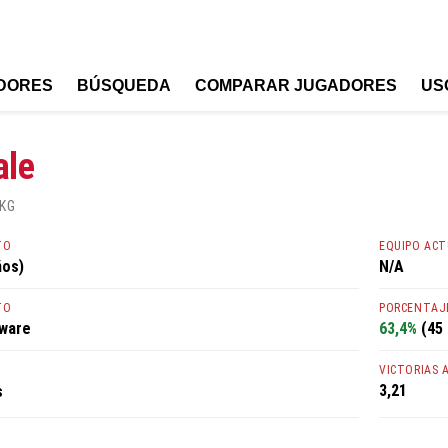
DORES
BÚSQUEDA
COMPARAR JUGADORES
US
ale
 KG
TO
EQUIPO AC
ños)
N/A
TO
PORCENTAJE
aware
63,4%
(45 
VICTORIAS 
3,21
s