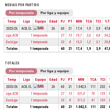
MEDIAS POR PARTIDO
Por temporada
Por liga y equipo
Temp
Liga
Equipo
Edad
PJ
PT
MIN
TCA
TCI
%T
2025/26
ACB, EL
BAR
26
60
21
17,4
1,9
3,9
47,
Liga ACB
1 temporada
27
13
19,7
2,6
4,8
54,
EuroLiga
1 temporada
33
8
15,5
1,2
3,1
39,
Totales
1 temporada
60
21
17,4
1,9
3,9
47,
TOTALES
Por temporada
Por liga y equipo
Temp
Liga
Equipo
Edad
PJ
PT
MIN
TCA
TCI
2025/26
ACB, EL
BAR
26
60
21
1.042,5
111
232
Liga ACB
1 temporada
27
13
531,0
70
129
EuroLiga
1 temporada
33
8
511,5
41
103
Totales
1 temporada
60
21
1.042,5
111
232