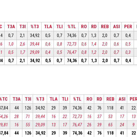
C
T3A
T3I
%T3
TLA
TLI
%TL
RO
RD
REB
ASI
PER
84
0,7
2,1
34,92
0,5
0,7
74,36
0,7
1,3
2,0
0,7
0,4
26
1,0
2,6
39,44
0,6
0,8
72,73
0,6
1,4
2,0
0,6
0,5
81
0,5
1,7
29,09
0,4
0,5
76,47
0,8
1,2
2,0
0,7
0,3
84
0,7
2,1
34,92
0,5
0,7
74,36
0,7
1,3
2,0
0,7
0,4
%TC
T3A
T3I
%T3
TLA
TLI
%TL
RO
RD
REB
ASI
PE
47,84
44
126
34,92
29
39
74,36
42
76
118
41
22
54,26
28
71
39,44
16
22
72,73
16
37
53
17
13
39,81
16
55
29,09
13
17
76,47
26
39
65
24
9
47,84
44
126
34,92
29
39
74,36
42
76
118
41
22