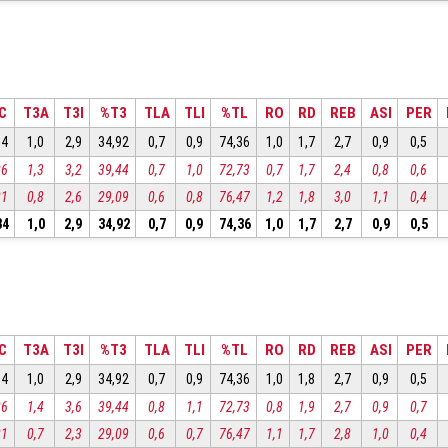
C
T3A
T3I
%T3
TLA
TLI
%TL
RO
RD
REB
ASI
PER
84
1,0
2,9
34,92
0,7
0,9
74,36
1,0
1,7
2,7
0,9
0,5
26
1,3
3,2
39,44
0,7
1,0
72,73
0,7
1,7
2,4
0,8
0,6
81
0,8
2,6
29,09
0,6
0,8
76,47
1,2
1,8
3,0
1,1
0,4
84
1,0
2,9
34,92
0,7
0,9
74,36
1,0
1,7
2,7
0,9
0,5
C
T3A
T3I
%T3
TLA
TLI
%TL
RO
RD
REB
ASI
PER
84
1,0
2,9
34,92
0,7
0,9
74,36
1,0
1,8
2,7
0,9
0,5
26
1,4
3,6
39,44
0,8
1,1
72,73
0,8
1,9
2,7
0,9
0,7
81
0,7
2,3
29,09
0,6
0,7
76,47
1,1
1,7
2,8
1,0
0,4