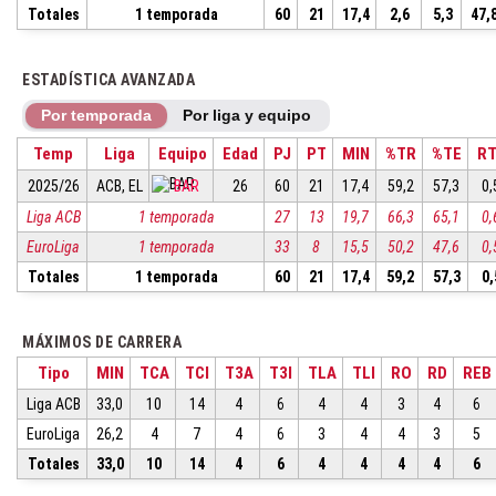
Totales
1 temporada
60
21
17,4
2,6
5,3
47,
ESTADÍSTICA AVANZADA
Por temporada
Por liga y equipo
Temp
Liga
Equipo
Edad
PJ
PT
MIN
%TR
%TE
R
2025/26
ACB, EL
BAR
26
60
21
17,4
59,2
57,3
0,
Liga ACB
1 temporada
27
13
19,7
66,3
65,1
0,
EuroLiga
1 temporada
33
8
15,5
50,2
47,6
0,
Totales
1 temporada
60
21
17,4
59,2
57,3
0,
MÁXIMOS DE CARRERA
Tipo
MIN
TCA
TCI
T3A
T3I
TLA
TLI
RO
RD
REB
Liga ACB
33,0
10
14
4
6
4
4
3
4
6
EuroLiga
26,2
4
7
4
6
3
4
4
3
5
Totales
33,0
10
14
4
6
4
4
4
4
6