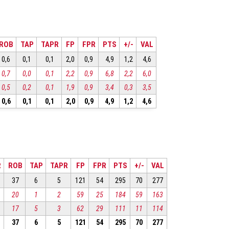
ROB
TAP
TAPR
FP
FPR
PTS
+/-
VAL
0,6
0,1
0,1
2,0
0,9
4,9
1,2
4,6
0,7
0,0
0,1
2,2
0,9
6,8
2,2
6,0
0,5
0,2
0,1
1,9
0,9
3,4
0,3
3,5
0,6
0,1
0,1
2,0
0,9
4,9
1,2
4,6
R
ROB
TAP
TAPR
FP
FPR
PTS
+/-
VAL
37
6
5
121
54
295
70
277
20
1
2
59
25
184
59
163
17
5
3
62
29
111
11
114
37
6
5
121
54
295
70
277