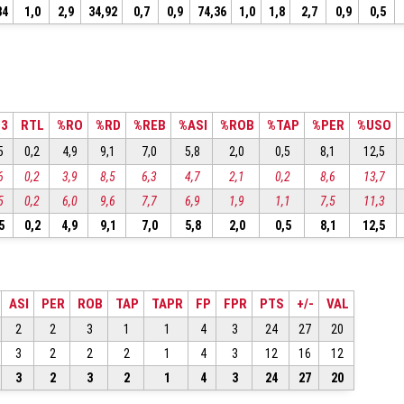
84
1,0
2,9
34,92
0,7
0,9
74,36
1,0
1,8
2,7
0,9
0,5
T3
RTL
%RO
%RD
%REB
%ASI
%ROB
%TAP
%PER
%USO
5
0,2
4,9
9,1
7,0
5,8
2,0
0,5
8,1
12,5
6
0,2
3,9
8,5
6,3
4,7
2,1
0,2
8,6
13,7
5
0,2
6,0
9,6
7,7
6,9
1,9
1,1
7,5
11,3
5
0,2
4,9
9,1
7,0
5,8
2,0
0,5
8,1
12,5
ASI
PER
ROB
TAP
TAPR
FP
FPR
PTS
+/-
VAL
2
2
3
1
1
4
3
24
27
20
3
2
2
2
1
4
3
12
16
12
3
2
3
2
1
4
3
24
27
20