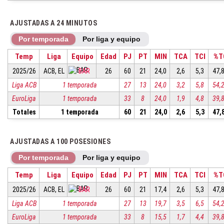
AJUSTADAS A 24 MINUTOS
Por temporada
Por liga y equipo
Temp
Liga
Equipo
Edad
PJ
PT
MIN
TCA
TCI
%T
2025/26
ACB, EL
BAR
26
60
21
24,0
2,6
5,3
47,
Liga ACB
1 temporada
27
13
24,0
3,2
5,8
54,
EuroLiga
1 temporada
33
8
24,0
1,9
4,8
39,
Totales
1 temporada
60
21
24,0
2,6
5,3
47,
AJUSTADAS A 100 POSESIONES
Por temporada
Por liga y equipo
Temp
Liga
Equipo
Edad
PJ
PT
MIN
TCA
TCI
%T
2025/26
ACB, EL
BAR
26
60
21
17,4
2,6
5,3
47,
Liga ACB
1 temporada
27
13
19,7
3,5
6,5
54,
EuroLiga
1 temporada
33
8
15,5
1,7
4,4
39,