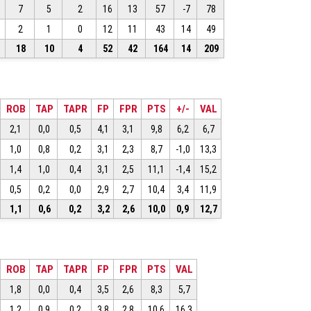
7
5
2
16
13
57
-7
78
2
1
0
12
11
43
14
49
18
10
4
52
42
164
14
209
ROB
TAP
TAPR
FP
FPR
PTS
+/-
VAL
2,1
0,0
0,5
4,1
3,1
9,8
6,2
6,7
1,0
0,8
0,2
3,1
2,3
8,7
-1,0
13,3
1,4
1,0
0,4
3,1
2,5
11,1
-1,4
15,2
0,5
0,2
0,0
2,9
2,7
10,4
3,4
11,9
1,1
0,6
0,2
3,2
2,6
10,0
0,9
12,7
ROB
TAP
TAPR
FP
FPR
PTS
VAL
1,8
0,0
0,4
3,5
2,6
8,3
5,7
1,2
0,9
0,2
3,8
2,8
10,6
16,3