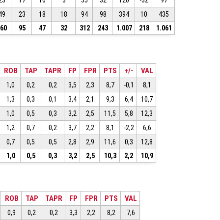
23
17
10
3
55
32
120
-32
97
49
23
18
18
94
98
394
10
435
160
95
47
32
312
243
1.007
218
1.061
ROB
TAP
TAPR
FP
FPR
PTS
+/-
VAL
1,0
0,2
0,2
3,5
2,3
8,7
-0,1
8,1
1,3
0,3
0,1
3,4
2,1
9,3
6,4
10,7
1,0
0,5
0,3
3,2
2,5
11,5
5,8
12,3
1,2
0,7
0,2
3,7
2,2
8,1
-2,2
6,6
0,7
0,5
0,5
2,8
2,9
11,6
0,3
12,8
1,0
0,5
0,3
3,2
2,5
10,3
2,2
10,9
ROB
TAP
TAPR
FP
FPR
PTS
VAL
0,9
0,2
0,2
3,3
2,2
8,2
7,6