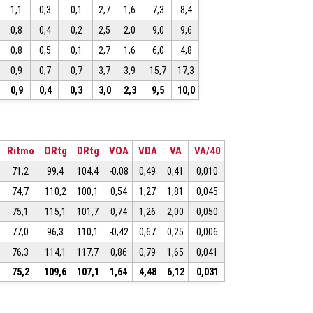
1,1
0,3
0,1
2,7
1,6
7,3
8,4
0,8
0,4
0,2
2,5
2,0
9,0
9,6
0,8
0,5
0,1
2,7
1,6
6,0
4,8
0,9
0,7
0,7
3,7
3,9
15,7
17,3
0,9
0,4
0,3
3,0
2,3
9,5
10,0
Ritmo
ORtg
DRtg
VOA
VDA
VA
VA/40
71,2
99,4
104,4
-0,08
0,49
0,41
0,010
74,7
110,2
100,1
0,54
1,27
1,81
0,045
75,1
115,1
101,7
0,74
1,26
2,00
0,050
77,0
96,3
110,1
-0,42
0,67
0,25
0,006
76,3
114,1
117,7
0,86
0,79
1,65
0,041
75,2
109,6
107,1
1,64
4,48
6,12
0,031