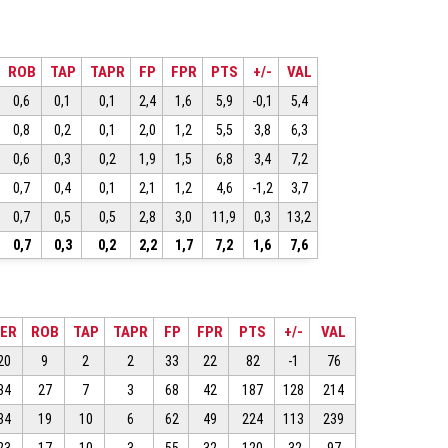
ROB
TAP
TAPR
FP
FPR
PTS
+/-
VAL
0,6
0,1
0,1
2,4
1,6
5,9
-0,1
5,4
0,8
0,2
0,1
2,0
1,2
5,5
3,8
6,3
0,6
0,3
0,2
1,9
1,5
6,8
3,4
7,2
0,7
0,4
0,1
2,1
1,2
4,6
-1,2
3,7
0,7
0,5
0,5
2,8
3,0
11,9
0,3
13,2
0,7
0,3
0,2
2,2
1,7
7,2
1,6
7,6
ER
ROB
TAP
TAPR
FP
FPR
PTS
+/-
VAL
20
9
2
2
33
22
82
-1
76
34
27
7
3
68
42
187
128
214
34
19
10
6
62
49
224
113
239