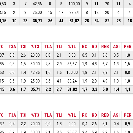
0,53
3
7
42,86
8
8
100,00
9
11
20
11
4
8,15
2
8
25,00
15
17
88,24
8
12
20
4
4
3,15
10
28
35,71
36
44
81,82
28
54
82
23
18
TC
T3A
T3I
%T3
TLA
TLI
%TL
RO
RD
REB
ASI
PER
,37
0,5
2,6
20,00
0,0
2,1
0,00
0,5
3,1
3,6
0,5
1,0
,85
0,8
1,5
50,00
2,5
2,9
86,67
1,9
4,8
6,7
1,3
1,5
,53
0,6
1,4
42,86
1,6
1,6
100,00
1,8
2,1
3,9
2,1
0,8
,15
0,5
1,9
25,00
3,6
4,1
88,24
1,9
2,9
4,9
1,0
1,0
,15
0,6
1,7
35,71
2,2
2,7
81,82
1,7
3,3
5,0
1,4
1,1
TC
T3A
T3I
%T3
TLA
TLI
%TL
RO
RD
REB
ASI
PER
,37
0,4
2,2
20,00
0,0
1,8
0,00
0,4
2,6
3,1
0,4
0,9
,85
0,9
1,9
50,00
3,1
3,5
86,67
2,4
5,9
8,2
1,6
1,9