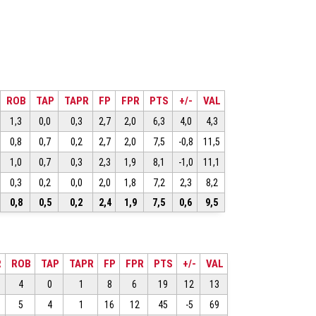
ROB
TAP
TAPR
FP
FPR
PTS
+/-
VAL
1,3
0,0
0,3
2,7
2,0
6,3
4,0
4,3
0,8
0,7
0,2
2,7
2,0
7,5
-0,8
11,5
1,0
0,7
0,3
2,3
1,9
8,1
-1,0
11,1
0,3
0,2
0,0
2,0
1,8
7,2
2,3
8,2
0,8
0,5
0,2
2,4
1,9
7,5
0,6
9,5
R
ROB
TAP
TAPR
FP
FPR
PTS
+/-
VAL
4
0
1
8
6
19
12
13
5
4
1
16
12
45
-5
69