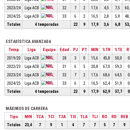
2023/24
Liga ACB
MAL
32
7
2
17,6
4,5
7,5
60
2024/25
Liga ACB
MAL
33
6
2
16,5
2,8
5,9
48
Totales
4 temporadas
22
9
17,9
3,6
6,8
53
ESTADÍSTICA AVANZADA
Temp
Liga
Equipo
Edad
PJ
PT
MIN
%TR
%TE
R
2019/20
Liga ACB
MAL
28
3
0
15,6
45,8
50,0
0
2022/23
Liga ACB
MAL
31
6
5
20,8
67,0
59,3
0
2023/24
Liga ACB
MAL
32
7
2
17,6
68,6
64,5
0
2024/25
Liga ACB
MAL
33
6
2
16,5
62,4
51,9
0
Totales
4 temporadas
22
9
17,9
62,9
57,7
0
MÁXIMOS DE CARRERA
Tipo
MIN
TCA
TCI
T3A
T3I
TLA
TLI
RO
RD
REB
Totales
23,4
7
9
1
4
7
7
5
7
9