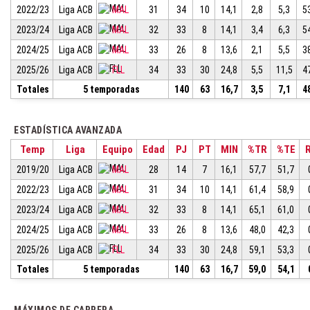
2022/23
Liga ACB
MAL
31
34
10
14,1
2,8
5,3
5
2023/24
Liga ACB
MAL
32
33
8
14,1
3,4
6,3
5
2024/25
Liga ACB
MAL
33
26
8
13,6
2,1
5,5
3
2025/26
Liga ACB
FLL
34
33
30
24,8
5,5
11,5
4
Totales
5 temporadas
140
63
16,7
3,5
7,1
4
ESTADÍSTICA AVANZADA
Temp
Liga
Equipo
Edad
PJ
PT
MIN
%TR
%TE
2019/20
Liga ACB
MAL
28
14
7
16,1
57,7
51,7
2022/23
Liga ACB
MAL
31
34
10
14,1
61,4
58,9
2023/24
Liga ACB
MAL
32
33
8
14,1
65,1
61,0
2024/25
Liga ACB
MAL
33
26
8
13,6
48,0
42,3
2025/26
Liga ACB
FLL
34
33
30
24,8
59,1
53,3
Totales
5 temporadas
140
63
16,7
59,0
54,1