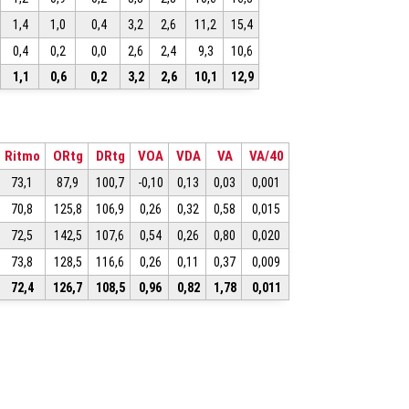
1,4
1,0
0,4
3,2
2,6
11,2
15,4
0,4
0,2
0,0
2,6
2,4
9,3
10,6
1,1
0,6
0,2
3,2
2,6
10,1
12,9
Ritmo
ORtg
DRtg
VOA
VDA
VA
VA/40
73,1
87,9
100,7
-0,10
0,13
0,03
0,001
70,8
125,8
106,9
0,26
0,32
0,58
0,015
72,5
142,5
107,6
0,54
0,26
0,80
0,020
73,8
128,5
116,6
0,26
0,11
0,37
0,009
72,4
126,7
108,5
0,96
0,82
1,78
0,011