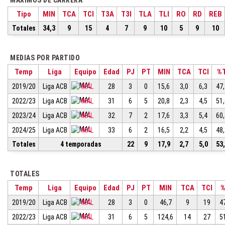
MÁXIMOS DE CARRERA
Tipo
MIN
TCA
TCI
T3A
T3I
TLA
TLI
RO
RD
REB
Totales
34,3
9
15
4
7
9
10
5
9
10
MEDIAS POR PARTIDO
Temp
Liga
Equipo
Edad
PJ
PT
MIN
TCA
TCI
%
2019/20
Liga ACB
MAL
28
3
0
15,6
3,0
6,3
47
2022/23
Liga ACB
MAL
31
6
5
20,8
2,3
4,5
51
2023/24
Liga ACB
MAL
32
7
2
17,6
3,3
5,4
60
2024/25
Liga ACB
MAL
33
6
2
16,5
2,2
4,5
48
Totales
4 temporadas
22
9
17,9
2,7
5,0
53
TOTALES
Temp
Liga
Equipo
Edad
PJ
PT
MIN
TCA
TCI
2019/20
Liga ACB
MAL
28
3
0
46,7
9
19
4
2022/23
Liga ACB
MAL
31
6
5
124,6
14
27
5