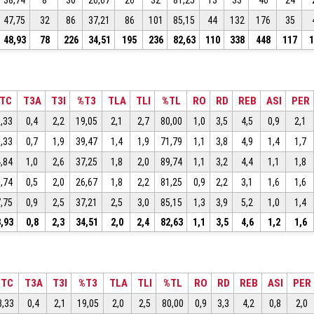
38,74
8
30
26,67
26
32
81,25
13
33
46
24
47,75
32
86
37,21
86
101
85,15
44
132
176
35
48,93
78
226
34,51
195
236
82,63
110
338
448
117
TC
T3A
T3I
%T3
TLA
TLI
%TL
RO
RD
REB
ASI
PER
,33
0,4
2,2
19,05
2,1
2,7
80,00
1,0
3,5
4,5
0,9
2,1
,33
0,7
1,9
39,47
1,4
1,9
71,79
1,1
3,8
4,9
1,4
1,7
,84
1,0
2,6
37,25
1,8
2,0
89,74
1,1
3,2
4,4
1,1
1,8
,74
0,5
2,0
26,67
1,8
2,2
81,25
0,9
2,2
3,1
1,6
1,6
,75
0,9
2,5
37,21
2,5
3,0
85,15
1,3
3,9
5,2
1,0
1,4
,93
0,8
2,3
34,51
2,0
2,4
82,63
1,1
3,5
4,6
1,2
1,6
%TC
T3A
T3I
%T3
TLA
TLI
%TL
RO
RD
REB
ASI
PER
8,33
0,4
2,1
19,05
2,0
2,5
80,00
0,9
3,3
4,2
0,8
2,0