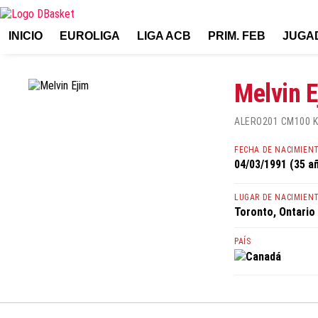
INICIO
EUROLIGA
LIGA ACB
PRIM. FEB
JUGA
Melvin E
ALERO
201 CM
100 
FECHA DE NACIMIEN
04/03/1991 (35 a
LUGAR DE NACIMIEN
Toronto, Ontario
PAÍS
Canadá