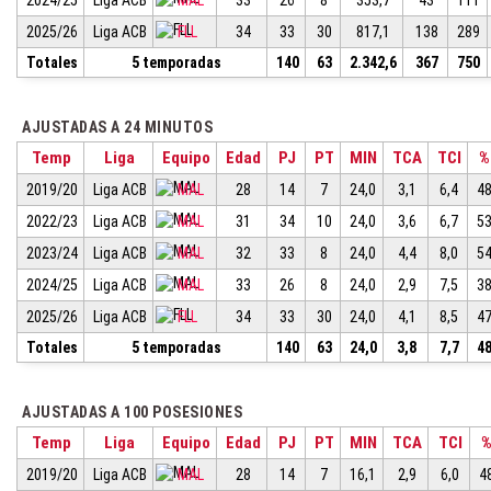
2024/25
Liga ACB
MAL
33
26
8
353,7
43
111
2025/26
Liga ACB
FLL
34
33
30
817,1
138
289
Totales
5 temporadas
140
63
2.342,6
367
750
AJUSTADAS A 24 MINUTOS
Temp
Liga
Equipo
Edad
PJ
PT
MIN
TCA
TCI
%
2019/20
Liga ACB
MAL
28
14
7
24,0
3,1
6,4
48
2022/23
Liga ACB
MAL
31
34
10
24,0
3,6
6,7
53
2023/24
Liga ACB
MAL
32
33
8
24,0
4,4
8,0
54
2024/25
Liga ACB
MAL
33
26
8
24,0
2,9
7,5
38
2025/26
Liga ACB
FLL
34
33
30
24,0
4,1
8,5
47
Totales
5 temporadas
140
63
24,0
3,8
7,7
48
AJUSTADAS A 100 POSESIONES
Temp
Liga
Equipo
Edad
PJ
PT
MIN
TCA
TCI
2019/20
Liga ACB
MAL
28
14
7
16,1
2,9
6,0
4