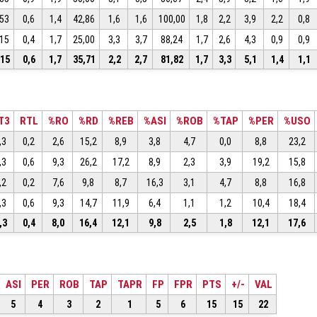
,53
0,6
1,4
42,86
1,6
1,6
100,00
1,8
2,2
3,9
2,2
0,8
,15
0,4
1,7
25,00
3,3
3,7
88,24
1,7
2,6
4,3
0,9
0,9
,15
0,6
1,7
35,71
2,2
2,7
81,82
1,7
3,3
5,1
1,4
1,1
T3
RTL
%RO
%RD
%REB
%ASI
%ROB
%TAP
%PER
%USO
,3
0,2
2,6
15,2
8,9
3,8
4,7
0,0
8,8
23,2
,3
0,6
9,3
26,2
17,2
8,9
2,3
3,9
19,2
15,8
,2
0,2
7,6
9,8
8,7
16,3
3,1
4,7
8,8
16,8
,3
0,6
9,3
14,7
11,9
6,4
1,1
1,2
10,4
18,4
,3
0,4
8,0
16,4
12,1
9,8
2,5
1,8
12,1
17,6
ASI
PER
ROB
TAP
TAPR
FP
FPR
PTS
+/-
VAL
5
4
3
2
1
5
6
15
15
22