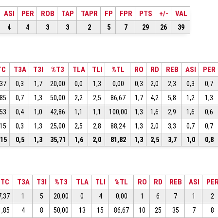
ASI
PER
ROB
TAP
TAPR
FP
FPR
PTS
+/-
VAL
4
4
3
3
2
5
7
29
26
39
TC
T3A
T3I
%T3
TLA
TLI
%TL
RO
RD
REB
ASI
PER
,37
0,3
1,7
20,00
0,0
1,3
0,00
0,3
2,0
2,3
0,3
0,7
,85
0,7
1,3
50,00
2,2
2,5
86,67
1,7
4,2
5,8
1,2
1,3
,53
0,4
1,0
42,86
1,1
1,1
100,00
1,3
1,6
2,9
1,6
0,6
,15
0,3
1,3
25,00
2,5
2,8
88,24
1,3
2,0
3,3
0,7
0,7
,15
0,5
1,3
35,71
1,6
2,0
81,82
1,3
2,5
3,7
1,0
0,8
%TC
T3A
T3I
%T3
TLA
TLI
%TL
RO
RD
REB
ASI
PE
7,37
1
5
20,00
0
4
0,00
1
6
7
1
2
1,85
4
8
50,00
13
15
86,67
10
25
35
7
8