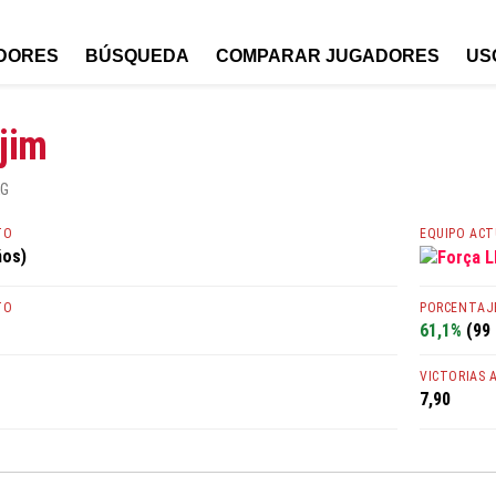
DORES
BÚSQUEDA
COMPARAR JUGADORES
US
jim
KG
TO
EQUIPO AC
ños)
Força L
TO
PORCENTAJE
61,1%
(99 
VICTORIAS 
7,90