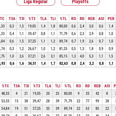
Liga Regular
Playoffs
TC
T3A
T3I
%T3
TLA
TLI
%TL
RO
RD
REB
ASI
PER
,33
0,3
1,5
19,05
1,4
1,8
80,00
0,6
2,4
3,0
0,6
1,4
,33
0,4
1,1
39,47
0,8
1,1
71,79
0,6
2,3
2,9
0,8
1,0
,84
0,6
1,5
37,25
1,1
1,2
89,74
0,7
1,9
2,6
0,7
1,0
,74
0,3
1,2
26,67
1,0
1,2
81,25
0,5
1,3
1,8
0,9
0,9
,75
1,0
2,6
37,21
2,6
3,1
85,15
1,3
4,0
5,3
1,1
1,5
,93
0,6
1,6
34,51
1,4
1,7
82,63
0,8
2,4
3,2
0,8
1,1
%TC
T3A
T3I
%T3
TLA
TLI
%TL
RO
RD
REB
ASI
P
48,33
4
21
19,05
20
25
80,00
9
33
42
8
53,33
15
38
39,47
28
39
71,79
22
77
99
28
54,84
19
51
37,25
35
39
89,74
22
63
85
22