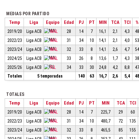
MEDIAS POR PARTIDO
Temp
Liga
Equipo
Edad
PJ
PT
MIN
TCA
TCI
%
2019/20
Liga ACB
MAL
28
14
7
16,1
2,1
4,3
48
2022/23
Liga ACB
MAL
31
34
10
14,1
2,1
4,0
53
2023/24
Liga ACB
MAL
32
33
8
14,1
2,6
4,7
54
2024/25
Liga ACB
MAL
33
26
8
13,6
1,7
4,3
38
2025/26
Liga ACB
FLL
34
33
30
24,8
4,2
8,8
47
Totales
5 temporadas
140
63
16,7
2,6
5,4
48
TOTALES
Temp
Liga
Equipo
Edad
PJ
PT
MIN
TCA
TCI
2019/20
Liga ACB
MAL
28
14
7
225,7
29
60
2022/23
Liga ACB
MAL
31
34
10
480,7
72
135
2023/24
Liga ACB
MAL
32
33
8
465,5
85
155