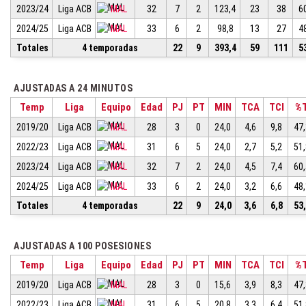
2023/24
Liga ACB
MAL
32
7
2
123,4
23
38
6
2024/25
Liga ACB
MAL
33
6
2
98,8
13
27
4
Totales
4 temporadas
22
9
393,4
59
111
5
AJUSTADAS A 24 MINUTOS
Temp
Liga
Equipo
Edad
PJ
PT
MIN
TCA
TCI
%
2019/20
Liga ACB
MAL
28
3
0
24,0
4,6
9,8
47
2022/23
Liga ACB
MAL
31
6
5
24,0
2,7
5,2
51
2023/24
Liga ACB
MAL
32
7
2
24,0
4,5
7,4
60
2024/25
Liga ACB
MAL
33
6
2
24,0
3,2
6,6
48
Totales
4 temporadas
22
9
24,0
3,6
6,8
53
AJUSTADAS A 100 POSESIONES
Temp
Liga
Equipo
Edad
PJ
PT
MIN
TCA
TCI
%
2019/20
Liga ACB
MAL
28
3
0
15,6
3,9
8,3
47
2022/23
Liga ACB
MAL
31
6
5
20,8
3,3
6,4
51