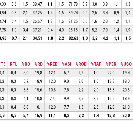
3,33
0,6
1,5
39,47
1,1
1,5
71,79
0,9
3,0
3,9
1,1
1,3
4,84
0,8
2,1
37,25
1,4
1,6
89,74
0,9
2,5
3,4
0,9
1,4
8,74
0,4
1,5
26,67
1,3
1,6
81,25
0,6
1,6
2,3
1,2
1,1
7,75
1,3
3,4
37,21
3,4
4,0
85,15
1,7
5,2
7,0
1,4
1,9
8,93
0,7
2,1
34,51
1,8
2,2
82,63
1,0
3,2
4,2
1,1
1,5
RT3
RTL
%RO
%RD
%REB
%ASI
%ROB
%TAP
%PER
%USO
0,4
0,4
5,0
19,8
12,1
6,7
2,2
1,0
22,0
19,4
0,3
0,3
5,2
18,9
12,0
9,0
3,0
1,6
18,3
18,0
0,3
0,3
5,6
15,6
10,6
7,8
2,2
2,3
16,5
20,6
0,3
0,3
4,1
10,8
7,4
9,9
2,5
3,2
15,5
18,9
0,3
0,4
6,0
18,1
12,0
7,7
1,5
2,5
12,8
21,3
0,3
0,3
5,4
16,9
11,1
8,2
2,2
1,4
15,8
20,0