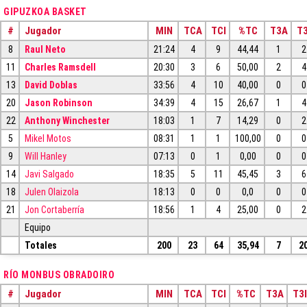
GIPUZKOA BASKET
#
Jugador
MIN
TCA
TCI
%TC
T3A
T3
8
Raul Neto
21:24
4
9
44,44
1
2
11
Charles Ramsdell
20:30
3
6
50,00
2
4
13
David Doblas
33:56
4
10
40,00
0
0
20
Jason Robinson
34:39
4
15
26,67
1
4
22
Anthony Winchester
18:03
1
7
14,29
0
2
5
Mikel Motos
08:31
1
1
100,00
0
0
9
Will Hanley
07:13
0
1
0,00
0
0
14
Javi Salgado
18:35
5
11
45,45
3
6
18
Julen Olaizola
18:13
0
0
0,0
0
0
21
Jon Cortaberría
18:56
1
4
25,00
0
2
Equipo
Totales
200
23
64
35,94
7
2
RÍO MONBUS OBRADOIRO
#
Jugador
MIN
TCA
TCI
%TC
T3A
T3I