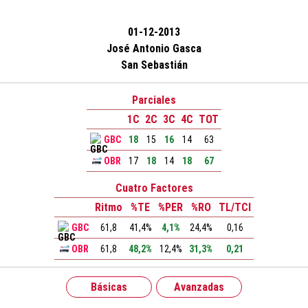
01-12-2013
José Antonio Gasca
San Sebastián
Parciales
1C
2C
3C
4C
TOT
GBC
18
15
16
14
63
OBR
17
18
14
18
67
Cuatro Factores
Ritmo
%TE
%PER
%RO
TL/TCI
GBC
61,8
41,4%
4,1%
24,4%
0,16
OBR
61,8
48,2%
12,4%
31,3%
0,21
Básicas
Avanzadas