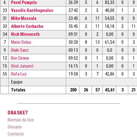
6
Pavel Pumprla
26:39
5
6
83,33
0
0
23
Vassilis Xanthopoulos
27:42
2
5
40,00
1
2
31
Mike Muscala
23:45
6
11
54,55
0
0
33
Alberto Corbacho
35:45
2
11
18,18
2
11
34
Nick Minnerath
09:31
0
2
0,00
0
0
7
Mario Delas
30:20
8
13
61,54
0
3
9
Iñaki Sanz
00:13
0
0
0,0
0
0
12
Ben Dewar
09:52
0
1
0,00
0
1
15
Oriol Junyent
16:15
0
1
0,00
0
1
55
Rafa Luz
19:58
3
7
42,86
0
3
Equipo
Totales
200
26
57
45,61
3
21
DBASKET
Normas de Uso
Glosario
Contacto