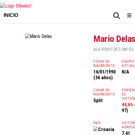
INICIO
Mario Dela
ALA-PÍVOT
207 CM
103
FECHA DE
EQUIPO
NACIMIENTO
ACTUA
16/01/1990
N/A
(36 años)
LUGAR DE
PORCE
NACIMIENTO
DE
VICTOR
Split
44,6%
97)
PAÍS
VICTOR
AGREGA
Croacia
7,41