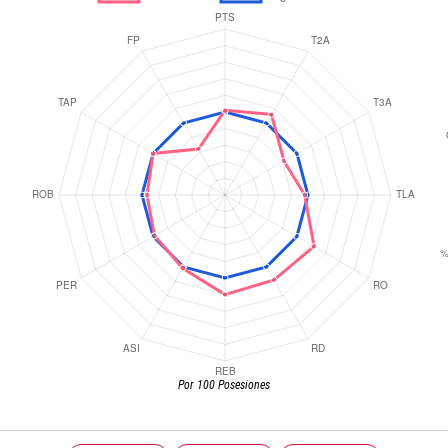
Por 100 Posesiones