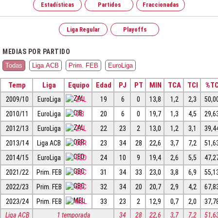
Estadísticas
Partidos
Fraccionadas
Liga Regular
Playoffs
MEDIAS POR PARTIDO
Todas
Liga ACB
Prim. FEB
EuroLiga
Temp
Liga
Equipo
Edad
PJ
PT
MIN
TCA
TCI
%T
2009/10
EuroLiga
ZAL
19
6
0
13,8
1,2
2,3
50,0
2010/11
EuroLiga
CIB
20
6
0
19,7
1,3
4,5
29,6
2012/13
EuroLiga
ZAL
22
23
2
13,0
1,2
3,1
39,4
2013/14
Liga ACB
OBR
23
34
28
22,6
3,7
7,2
51,6
2014/15
EuroLiga
CED
24
10
9
19,4
2,6
5,5
47,2
2021/22
Prim. FEB
GBC
31
34
33
23,0
3,8
6,9
55,1
2022/23
Prim. FEB
GBC
32
34
20
20,7
2,9
4,2
67,8
2023/24
Prim. FEB
MEL
33
23
2
12,9
0,7
2,0
37,7
Liga ACB
1 temporada
34
28
22,6
3,7
7,2
51,6