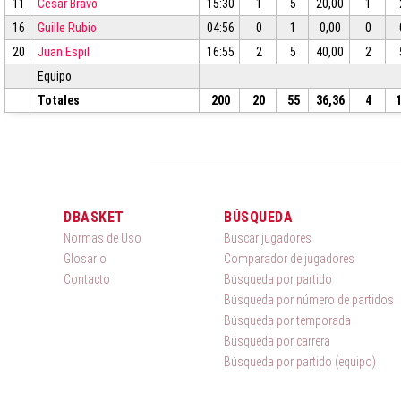
11
César Bravo
15:30
1
5
20,00
1
16
Guille Rubio
04:56
0
1
0,00
0
20
Juan Espil
16:55
2
5
40,00
2
Equipo
Totales
200
20
55
36,36
4
DBASKET
BÚSQUEDA
Normas de Uso
Buscar jugadores
Glosario
Comparador de jugadores
Contacto
Búsqueda por partido
Búsqueda por número de partidos
Búsqueda por temporada
Búsqueda por carrera
Búsqueda por partido (equipo)