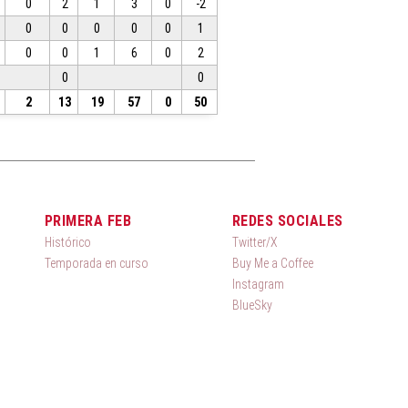
0
2
1
3
0
-2
0
0
0
0
0
1
0
0
1
6
0
2
0
0
2
13
19
57
0
50
PRIMERA FEB
REDES SOCIALES
Histórico
Twitter/X
Temporada en curso
Buy Me a Coffee
Instagram
BlueSky