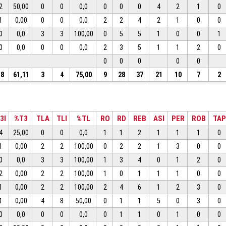
2
50,00
0
0
0,0
0
0
0
4
2
1
0
1
0,00
0
0
0,0
2
2
4
2
1
0
0
0
0,0
3
3
100,00
0
5
5
1
0
0
1
0
0,0
0
0
0,0
2
3
5
1
1
2
0
0
0
0
0
0
18
61,11
3
4
75,00
9
28
37
21
10
7
2
3I
%T3
TLA
TLI
%TL
RO
RD
REB
ASI
PER
ROB
TAP
4
25,00
0
0
0,0
1
1
2
1
1
1
0
1
0,00
2
2
100,00
0
2
2
1
3
0
0
0
0,0
3
3
100,00
1
3
4
0
1
2
0
2
0,00
2
2
100,00
1
0
1
1
1
0
0
1
0,00
2
2
100,00
2
4
6
1
2
3
0
1
0,00
4
8
50,00
0
1
1
5
0
3
0
0
0,0
0
0
0,0
0
1
1
0
1
0
0