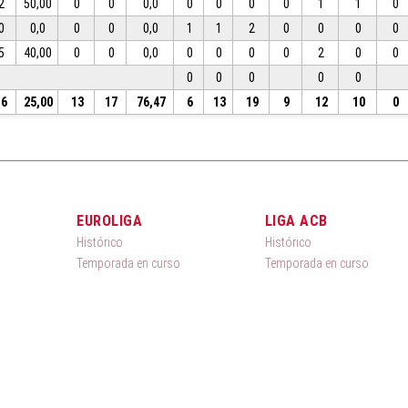
2
50,00
0
0
0,0
0
0
0
0
1
1
0
0
0,0
0
0
0,0
1
1
2
0
0
0
0
5
40,00
0
0
0,0
0
0
0
0
2
0
0
0
0
0
0
0
16
25,00
13
17
76,47
6
13
19
9
12
10
0
EUROLIGA
LIGA ACB
Histórico
Histórico
Temporada en curso
Temporada en curso