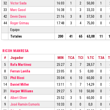
32
Victor Sada
16:03
1
2
50,00
1
33
Marc Gasol
16:38
1
3
33,33
0
42
Devin Davis
21:16
3
8
37,50
0
44
Roger Grimau
17:48
3
4
75,00
0
Equipo
Totales
200
41
65
63,08
11
RICOH MANRESA
#
Jugador
MIN
TCA
TCI
%TC
T3A
T
5
Rafa Martínez
25:27
2
7
28,57
1
8
Ferran Laviña
23:05
0
5
0,00
0
13
Phil Ricci
35:04
6
10
60,00
0
14
Daniel Miller
13:11
1
7
14,29
0
31
Harper Williams
29:27
5
10
50,00
0
4
Albert Oliver
25:52
3
5
60,00
0
9
José Ramón Esmorís
10:33
0
0
0,0
0