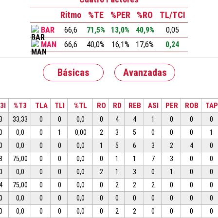
Ritmo
%TE
%PER
%RO
TL/TCI
BAR
66,6
71,5%
13,0%
40,9%
0,05
MAN
66,6
40,0%
16,1%
17,6%
0,24
Básicas
Avanzadas
3I
%T3
TLA
TLI
%TL
RO
RD
REB
ASI
PER
ROB
TAP
3
33,33
0
0
0,0
0
4
4
1
0
0
0
0
0,0
0
1
0,00
2
3
5
0
0
0
1
0
0,0
0
0
0,0
1
5
6
3
2
4
0
8
75,00
0
0
0,0
0
1
1
7
3
0
0
0
0,0
0
0
0,0
2
1
3
0
1
0
0
4
75,00
0
0
0,0
0
2
2
2
0
0
0
0
0,0
0
0
0,0
0
0
0
0
0
0
0
0
0,0
0
0
0,0
0
2
2
0
0
0
0