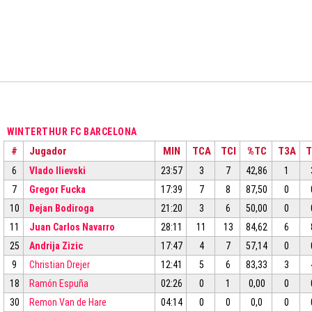
WINTERTHUR FC BARCELONA
#
Jugador
MIN
TCA
TCI
%TC
T3A
T
6
Vlado Ilievski
23:57
3
7
42,86
1
7
Gregor Fucka
17:39
7
8
87,50
0
10
Dejan Bodiroga
21:20
3
6
50,00
0
11
Juan Carlos Navarro
28:11
11
13
84,62
6
25
Andrija Zizic
17:47
4
7
57,14
0
9
Christian Drejer
12:41
5
6
83,33
3
18
Ramón Espuña
02:26
0
1
0,00
0
30
Remon Van de Hare
04:14
0
0
0,0
0