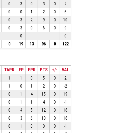
0
3
0
3
0
2
0
0
1
2
0
6
0
3
2
9
0
10
0
3
0
6
0
9
0
0
0
19
13
96
0
122
TAPR
FP
FPR
PTS
+/-
VAL
1
1
0
5
0
2
1
0
1
2
0
-2
0
1
4
15
0
19
0
1
1
4
0
-1
0
4
5
12
0
16
0
3
6
10
0
16
0
1
0
0
0
-1