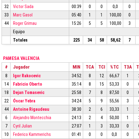
32
Victor Sada
00:39
0
0
0,0
0
33
Marc Gasol
05:40
1
1
100,00
0
44
Roger Grimau
15:26
5
5
100,00
3
Equipo
Totales
225
34
58
58,62
7
PAMESA VALENCIA
#
Jugador
MIN
TCA
TCI
%TC
T3A
T
8
Igor Rakocevic
34:52
8
12
66,67
1
14
Fabricio Oberto
35:14
8
15
53,33
0
18
Dejan Tomasevic
25:58
7
8
87,50
0
22
Óscar Yebra
34:24
5
9
55,56
3
44
Antoine Rigaudeau
38:30
2
6
33,33
1
6
Alejandro Montecchia
24:13
2
4
50,00
1
7
Cyril Julian
27:07
1
3
33,33
0
10
Federico Kammerichs
01:41
0
0
0,0
0