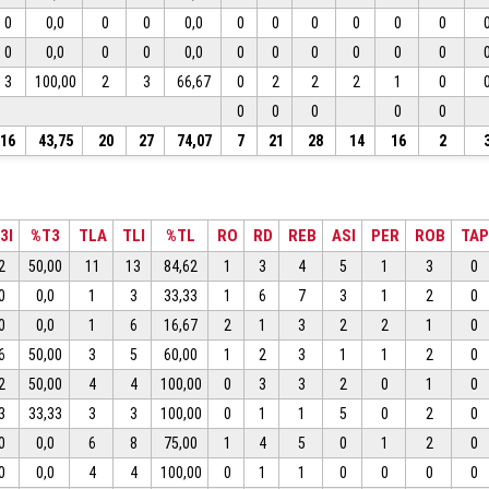
0
0,0
0
0
0,0
0
0
0
0
0
0
0
0,0
0
0
0,0
0
0
0
0
0
0
3
100,00
2
3
66,67
0
2
2
2
1
0
0
0
0
0
0
16
43,75
20
27
74,07
7
21
28
14
16
2
3I
%T3
TLA
TLI
%TL
RO
RD
REB
ASI
PER
ROB
TAP
2
50,00
11
13
84,62
1
3
4
5
1
3
0
0
0,0
1
3
33,33
1
6
7
3
1
2
0
0
0,0
1
6
16,67
2
1
3
2
2
1
0
6
50,00
3
5
60,00
1
2
3
1
1
2
0
2
50,00
4
4
100,00
0
3
3
2
0
1
0
3
33,33
3
3
100,00
0
1
1
5
0
2
0
0
0,0
6
8
75,00
1
4
5
0
1
2
0
0
0,0
4
4
100,00
0
1
1
0
0
0
0