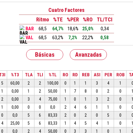
Cuatro Factores
Ritmo
%TE
%PER
%RO
TL/TCI
BAR
68,5
64,7%
18,6%
25,0%
0,34
VAL
68,5
63,2%
7,2%
22,2%
0,58
Básicas
Avanzadas
T3I
%T3
TLA
TLI
%TL
RO
RD
REB
ASI
PER
ROB
T
5
60,00
2
2
100,00
0
1
1
3
4
1
1
0,00
1
2
50,00
1
7
8
0
2
0
2
0,00
3
4
75,00
1
0
1
3
2
0
1
0,00
0
0
0,0
2
4
6
1
1
0
0
0,0
5
6
83,33
2
0
2
0
5
0
4
25,00
5
6
83,33
1
4
5
4
1
0
0
0,0
2
4
50,00
0
3
3
1
0
1