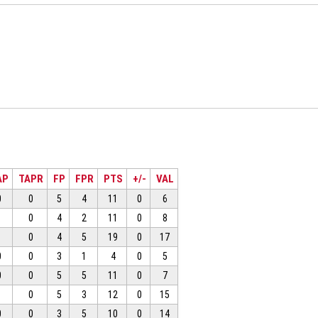
AP
TAPR
FP
FPR
PTS
+/-
VAL
0
0
5
4
11
0
6
1
0
4
2
11
0
8
1
0
4
5
19
0
17
0
0
3
1
4
0
5
0
0
5
5
11
0
7
1
0
5
3
12
0
15
0
0
3
5
10
0
14