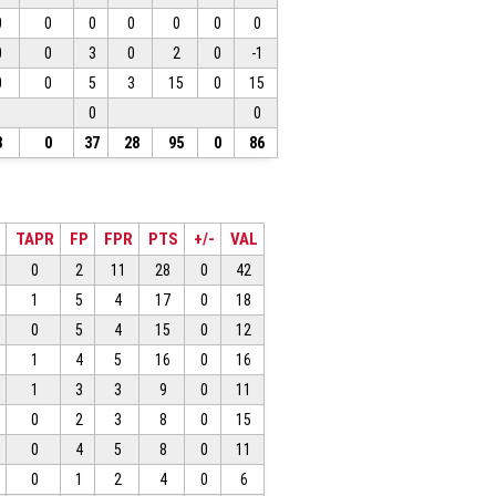
0
0
0
0
0
0
0
0
0
3
0
2
0
-1
0
0
5
3
15
0
15
0
0
3
0
37
28
95
0
86
TAPR
FP
FPR
PTS
+/-
VAL
0
2
11
28
0
42
1
5
4
17
0
18
0
5
4
15
0
12
1
4
5
16
0
16
1
3
3
9
0
11
0
2
3
8
0
15
0
4
5
8
0
11
0
1
2
4
0
6