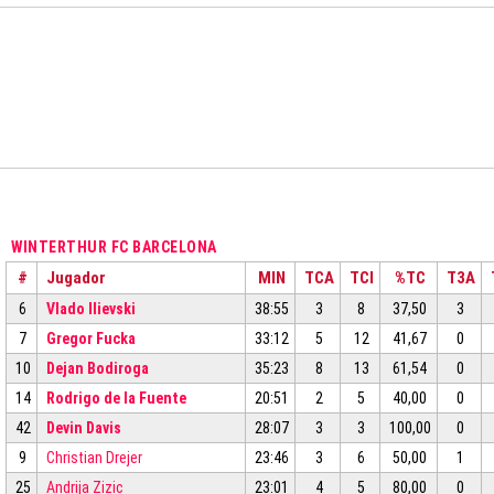
WINTERTHUR FC BARCELONA
#
Jugador
MIN
TCA
TCI
%TC
T3A
6
Vlado Ilievski
38:55
3
8
37,50
3
7
Gregor Fucka
33:12
5
12
41,67
0
10
Dejan Bodiroga
35:23
8
13
61,54
0
14
Rodrigo de la Fuente
20:51
2
5
40,00
0
42
Devin Davis
28:07
3
3
100,00
0
9
Christian Drejer
23:46
3
6
50,00
1
25
Andrija Zizic
23:01
4
5
80,00
0