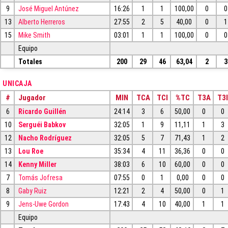
9
José Miguel Antúnez
16:26
1
1
100,00
0
0
13
Alberto Herreros
27:55
2
5
40,00
0
1
15
Mike Smith
03:01
1
1
100,00
0
0
Equipo
Totales
200
29
46
63,04
2
3
UNICAJA
#
Jugador
MIN
TCA
TCI
%TC
T3A
T3I
6
Ricardo Guillén
24:14
3
6
50,00
0
0
10
Serguéi Babkov
32:05
1
9
11,11
1
3
12
Nacho Rodríguez
32:05
5
7
71,43
1
2
13
Lou Roe
35:34
4
11
36,36
0
0
14
Kenny Miller
38:03
6
10
60,00
0
0
7
Tomás Jofresa
07:55
0
1
0,00
0
0
8
Gaby Ruiz
12:21
2
4
50,00
0
1
9
Jens-Uwe Gordon
17:43
4
10
40,00
1
1
Equipo