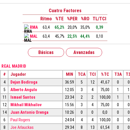
Cuatro Factores
Ritmo
%TE
%PER
%RO
TL/TCI
RMA
63,4
65,2%
20,0%
35,0%
0,39
MAL
63,4
45,7%
22,5%
44,4%
0,10
Básicas
Avanzadas
REAL MADRID
#
Jugador
MIN
TCA
TCI
%TC
T3A
T3
4
Dejan Bodiroga
36:59
5
12
41,67
0
0
5
Alberto Angulo
12:05
3
4
75,00
1
1
11
Ismael Santos
23:34
2
2
100,00
1
1
12
Mikhail Mikhailov
15:56
3
4
75,00
0
0
14
Juan Antonio Orenga
10:26
0
0
0,0
0
0
6
Paul Rogers
24:04
4
4
100,00
0
0
8
Joe Arlauckas
29:34
8
13
61,54
0
0