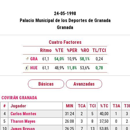
24-05-1998
Palacio Municipal de los Deportes de Granada
Granada
Cuatro Factores
Ritmo
%TE
%PER
%RO
TL/TCI
GRA
61,1
54,0%
10,9%
58,1%
0,24
HUE
61,1
48,9%
11,8%
53,6%
0,78
Básicas
Avanzadas
COVIRÁN GRANADA
#
Jugador
MIN
TCA
TCI
%TC
T3A
T3I
4
Carlos Montes
31:24
2
5
40,00
1
3
5
Tharon Mayes
26:08
3
8
37,50
0
2
10
James Bryson
26:25
7
13
53,85
0
0