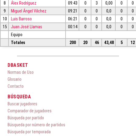
8
Álex Rodríguez
09:43
0
3
0,00
0
0
9
Miguel Ángel Vilchez
09:21
0
0
0,0
0
0
10
Luis Barroso
06:21
0
0
0,0
0
0
15
Juan José Llamas
00:14
0
0
0,0
0
0
Equipo
Totales
200
20
46
43,48
5
12
DBASKET
Normas de Uso
Glosario
Contacto
BÚSQUEDA
Buscar jugadores
Comparador de jugadores
Búsqueda por partido
Búsqueda por número de partidos
Búsqueda por temporada