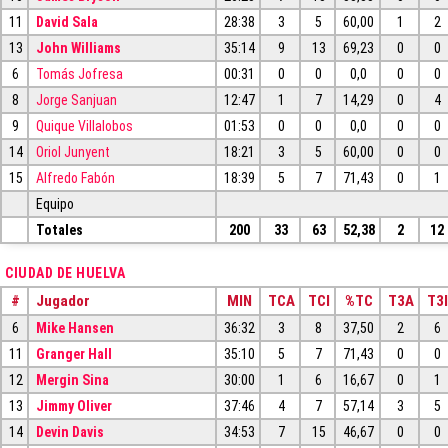
11
David Sala
28:38
3
5
60,00
1
2
13
John Williams
35:14
9
13
69,23
0
0
6
Tomás Jofresa
00:31
0
0
0,0
0
0
8
Jorge Sanjuan
12:47
1
7
14,29
0
4
9
Quique Villalobos
01:53
0
0
0,0
0
0
14
Oriol Junyent
18:21
3
5
60,00
0
0
15
Alfredo Fabón
18:39
5
7
71,43
0
1
Equipo
Totales
200
33
63
52,38
2
12
CIUDAD DE HUELVA
#
Jugador
MIN
TCA
TCI
%TC
T3A
T3I
6
Mike Hansen
36:32
3
8
37,50
2
6
11
Granger Hall
35:10
5
7
71,43
0
0
12
Mergin Sina
30:00
1
6
16,67
0
1
13
Jimmy Oliver
37:46
4
7
57,14
3
5
14
Devin Davis
34:53
7
15
46,67
0
0