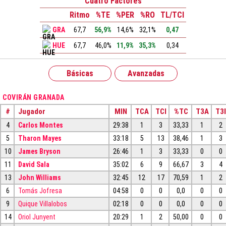
Cuatro Factores
Ritmo
%TE
%PER
%RO
TL/TCI
GRA
67,7
56,9%
14,6%
32,1%
0,47
HUE
67,7
46,0%
11,9%
35,3%
0,34
Básicas
Avanzadas
COVIRÁN GRANADA
#
Jugador
MIN
TCA
TCI
%TC
T3A
T3I
4
Carlos Montes
29:38
1
3
33,33
1
2
5
Tharon Mayes
33:18
5
13
38,46
1
3
10
James Bryson
26:46
1
3
33,33
0
0
11
David Sala
35:02
6
9
66,67
3
4
13
John Williams
32:45
12
17
70,59
1
2
6
Tomás Jofresa
04:58
0
0
0,0
0
0
9
Quique Villalobos
02:18
0
0
0,0
0
0
14
Oriol Junyent
20:29
1
2
50,00
0
0