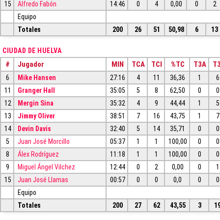
15
Alfredo Fabón
14:46
0
4
0,00
0
2
Equipo
Totales
200
26
51
50,98
6
13
CIUDAD DE HUELVA
#
Jugador
MIN
TCA
TCI
%TC
T3A
T3
6
Mike Hansen
27:16
4
11
36,36
1
6
11
Granger Hall
35:05
5
8
62,50
0
0
12
Mergin Sina
35:32
4
9
44,44
1
5
13
Jimmy Oliver
38:51
7
16
43,75
1
7
14
Devin Davis
32:40
5
14
35,71
0
0
5
Juan José Morcillo
05:37
1
1
100,00
0
0
8
Álex Rodríguez
11:18
1
1
100,00
0
0
9
Miguel Ángel Vilchez
12:44
0
2
0,00
0
1
15
Juan José Llamas
00:57
0
0
0,0
0
0
Equipo
Totales
200
27
62
43,55
3
1