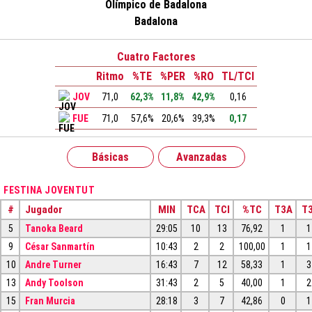
Olímpico de Badalona
Badalona
Cuatro Factores
Ritmo
%TE
%PER
%RO
TL/TCI
JOV
71,0
62,3%
11,8%
42,9%
0,16
FUE
71,0
57,6%
20,6%
39,3%
0,17
Básicas
Avanzadas
FESTINA JOVENTUT
#
Jugador
MIN
TCA
TCI
%TC
T3A
T3
5
Tanoka Beard
29:05
10
13
76,92
1
1
9
César Sanmartín
10:43
2
2
100,00
1
1
10
Andre Turner
16:43
7
12
58,33
1
3
13
Andy Toolson
31:43
2
5
40,00
1
2
15
Fran Murcia
28:18
3
7
42,86
0
1