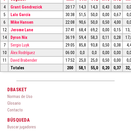
4
Grant Gondrezick
20:17
14,3
14,3
0,43
0,00
0,
5
Lalo García
30:38
51,5
50,0
0,00
0,67
0,
6
Mike Hansen
22:08
90,6
50,0
0,50
4,00
0,
12
Jerome Lane
37:41
68,4
69,2
0,00
0,15
13,
14
Dyron Nix
36:19
59,4
58,3
0,11
0,28
17,
7
Sergio Luyk
29:05
85,8
93,8
0,50
0,38
4,
10
Álex Rodríguez
06:00
0,0
0,0
0,00
0,00
0,
11
David Brabender
17:52
25,0
25,0
0,50
0,00
0,
Totales
200
58,1
55,0
0,20
0,37
32,
DBASKET
Normas de Uso
Glosario
Contacto
BÚSQUEDA
Buscar jugadores