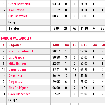
9
César Sanmartín
04:14
0
1
0,00
0
0
12
Xavi Crespo
11:12
0
3
0,00
0
1
15
Oriol González
00:41
0
0
0,0
0
0
Equipo
Totales
200
28
68
41,18
6
25
FÓRUM VALLADOLID
#
Jugador
MIN
TCA
TCI
%TC
T3A
T3I
4
Grant Gondrezick
20:17
1
7
14,29
0
3
5
Lalo García
30:38
3
6
50,00
0
0
6
Mike Hansen
22:08
1
2
50,00
0
1
12
Jerome Lane
37:41
9
13
69,23
0
0
14
Dyron Nix
36:19
10
18
55,56
1
2
7
Sergio Luyk
29:05
6
8
75,00
3
4
10
Álex Rodríguez
06:00
0
2
0,00
0
0
11
David Brabender
17:52
1
4
25,00
0
2
Equipo