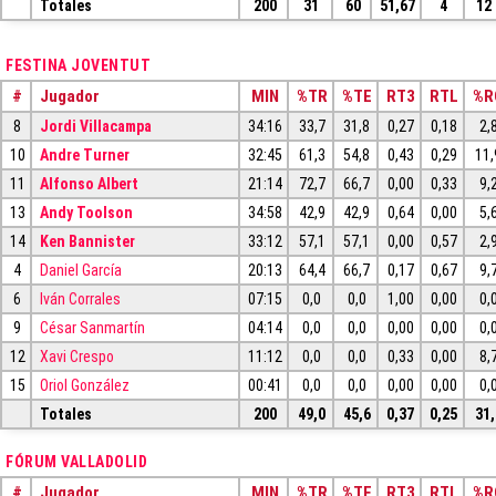
Totales
200
31
60
51,67
4
12
FESTINA JOVENTUT
#
Jugador
MIN
%TR
%TE
RT3
RTL
%R
8
Jordi Villacampa
34:16
33,7
31,8
0,27
0,18
2,
10
Andre Turner
32:45
61,3
54,8
0,43
0,29
11,
11
Alfonso Albert
21:14
72,7
66,7
0,00
0,33
9,
13
Andy Toolson
34:58
42,9
42,9
0,64
0,00
5,
14
Ken Bannister
33:12
57,1
57,1
0,00
0,57
2,
4
Daniel García
20:13
64,4
66,7
0,17
0,67
9,
6
Iván Corrales
07:15
0,0
0,0
1,00
0,00
0,
9
César Sanmartín
04:14
0,0
0,0
0,00
0,00
0,
12
Xavi Crespo
11:12
0,0
0,0
0,33
0,00
8,
15
Oriol González
00:41
0,0
0,0
0,00
0,00
0,
Totales
200
49,0
45,6
0,37
0,25
31,
FÓRUM VALLADOLID
#
Jugador
MIN
%TR
%TE
RT3
RTL
%R