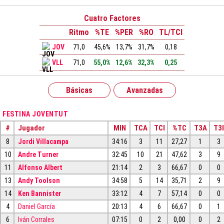
Cuatro Factores
Ritmo
%TE
%PER
%RO
TL/TCI
JOV
71,0
45,6%
13,7%
31,7%
0,18
VLL
71,0
55,0%
12,6%
32,3%
0,25
Básicas
Avanzadas
FESTINA JOVENTUT
#
Jugador
MIN
TCA
TCI
%TC
T3A
T3I
8
Jordi Villacampa
34:16
3
11
27,27
1
3
10
Andre Turner
32:45
10
21
47,62
3
9
11
Alfonso Albert
21:14
2
3
66,67
0
0
13
Andy Toolson
34:58
5
14
35,71
2
9
14
Ken Bannister
33:12
4
7
57,14
0
0
4
Daniel García
20:13
4
6
66,67
0
1
6
Iván Corrales
07:15
0
2
0,00
0
2