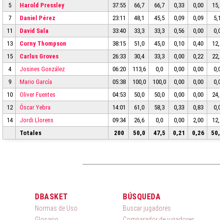
5
Harold Pressley
37:55
66,7
66,7
0,33
0,00
15,
7
Daniel Pérez
23:11
48,1
45,5
0,09
0,09
5,
11
David Sala
33:40
33,3
33,3
0,56
0,00
0,
13
Corny Thompson
38:15
51,0
45,0
0,10
0,40
12,
15
Carlus Groves
26:33
30,4
33,3
0,00
0,22
22,
4
Josines González
06:20
113,6
0,0
0,00
0,00
0,
9
Mario García
05:38
100,0
100,0
0,00
0,00
0,
10
Oliver Fuentes
04:53
50,0
50,0
0,00
0,00
24,
12
Óscar Yebra
14:01
61,0
58,3
0,33
0,83
0,
14
Jordi Llorens
09:34
26,6
0,0
0,00
2,00
12,
Totales
200
50,0
47,5
0,21
0,26
50
DBASKET
BÚSQUEDA
Normas de Uso
Buscar jugadores
Glosario
Comparador de jugadores