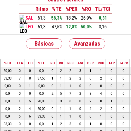
Ritmo
%TE
%PER
%RO
TL/TCI
SAL
61,3
56,3%
18,2%
26,9%
0,31
LEO
61,3
47,5%
12,8%
50,0%
0,16
Básicas
Avanzadas
%T3
TLA
TLI
%TL
RO
RD
REB
ASI
PER
ROB
TAP
TAPR
50,00
0
0
0,0
0
2
2
3
1
1
0
0
33,33
7
8
87,50
1
1
2
2
0
2
0
0
0,00
0
1
0,00
0
1
1
0
0
0
0
0
0,0
0
0
0,0
2
5
7
2
3
4
0
0
0,0
1
5
20,00
3
3
6
0
2
0
1
0
0,0
2
4
50,00
0
1
1
0
4
2
2
0
0,0
5
6
83,33
0
1
1
0
0
1
0
0
33,33
0
0
0,0
1
2
3
0
1
0
0
0