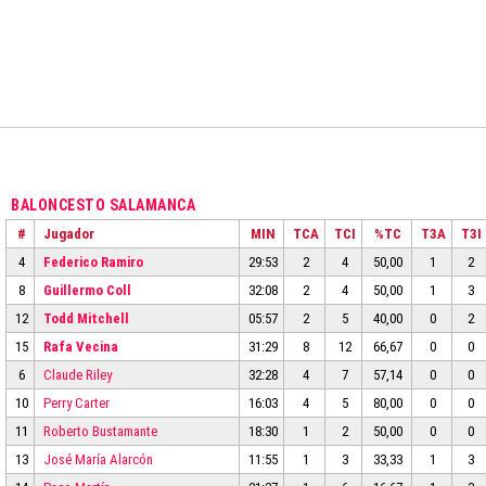
BALONCESTO SALAMANCA
#
Jugador
MIN
TCA
TCI
%TC
T3A
T3I
4
Federico Ramiro
29:53
2
4
50,00
1
2
8
Guillermo Coll
32:08
2
4
50,00
1
3
12
Todd Mitchell
05:57
2
5
40,00
0
2
15
Rafa Vecina
31:29
8
12
66,67
0
0
6
Claude Riley
32:28
4
7
57,14
0
0
10
Perry Carter
16:03
4
5
80,00
0
0
11
Roberto Bustamante
18:30
1
2
50,00
0
0
13
José María Alarcón
11:55
1
3
33,33
1
3