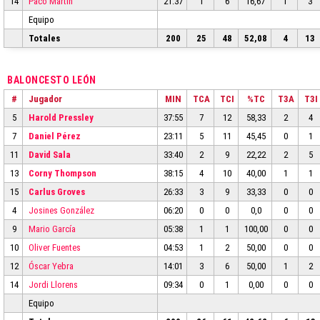
14
Paco Martín
21:37
1
6
16,67
1
3
Equipo
Totales
200
25
48
52,08
4
13
BALONCESTO LEÓN
#
Jugador
MIN
TCA
TCI
%TC
T3A
T3I
5
Harold Pressley
37:55
7
12
58,33
2
4
7
Daniel Pérez
23:11
5
11
45,45
0
1
11
David Sala
33:40
2
9
22,22
2
5
13
Corny Thompson
38:15
4
10
40,00
1
1
15
Carlus Groves
26:33
3
9
33,33
0
0
4
Josines González
06:20
0
0
0,0
0
0
9
Mario García
05:38
1
1
100,00
0
0
10
Oliver Fuentes
04:53
1
2
50,00
0
0
12
Óscar Yebra
14:01
3
6
50,00
1
2
14
Jordi Llorens
09:34
0
1
0,00
0
0
Equipo