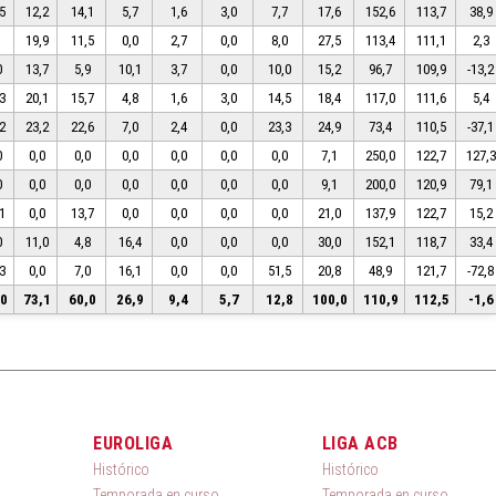
5
12,2
14,1
5,7
1,6
3,0
7,7
17,6
152,6
113,7
38,9
1
19,9
11,5
0,0
2,7
0,0
8,0
27,5
113,4
111,1
2,3
0
13,7
5,9
10,1
3,7
0,0
10,0
15,2
96,7
109,9
-13,2
3
20,1
15,7
4,8
1,6
3,0
14,5
18,4
117,0
111,6
5,4
2
23,2
22,6
7,0
2,4
0,0
23,3
24,9
73,4
110,5
-37,1
0
0,0
0,0
0,0
0,0
0,0
0,0
7,1
250,0
122,7
127,3
0
0,0
0,0
0,0
0,0
0,0
0,0
9,1
200,0
120,9
79,1
1
0,0
13,7
0,0
0,0
0,0
0,0
21,0
137,9
122,7
15,2
0
11,0
4,8
16,4
0,0
0,0
0,0
30,0
152,1
118,7
33,4
3
0,0
7,0
16,1
0,0
0,0
51,5
20,8
48,9
121,7
-72,8
,0
73,1
60,0
26,9
9,4
5,7
12,8
100,0
110,9
112,5
-1,6
EUROLIGA
LIGA ACB
Histórico
Histórico
Temporada en curso
Temporada en curso