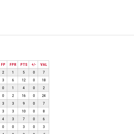
FP
FPR
PTS
+/-
VAL
2
1
5
0
7
3
6
12
0
18
0
1
4
0
2
0
2
16
0
24
3
3
9
0
7
3
3
10
0
8
4
3
7
0
6
0
0
3
0
3