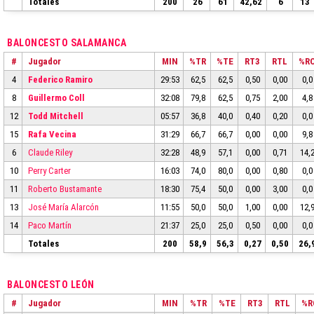
Totales
200
26
61
42,62
6
13
BALONCESTO SALAMANCA
#
Jugador
MIN
%TR
%TE
RT3
RTL
%R
4
Federico Ramiro
29:53
62,5
62,5
0,50
0,00
0,0
8
Guillermo Coll
32:08
79,8
62,5
0,75
2,00
4,8
12
Todd Mitchell
05:57
36,8
40,0
0,40
0,20
0,0
15
Rafa Vecina
31:29
66,7
66,7
0,00
0,00
9,8
6
Claude Riley
32:28
48,9
57,1
0,00
0,71
14,
10
Perry Carter
16:03
74,0
80,0
0,00
0,80
0,0
11
Roberto Bustamante
18:30
75,4
50,0
0,00
3,00
0,0
13
José María Alarcón
11:55
50,0
50,0
1,00
0,00
12,
14
Paco Martín
21:37
25,0
25,0
0,50
0,00
0,0
Totales
200
58,9
56,3
0,27
0,50
26,
BALONCESTO LEÓN
#
Jugador
MIN
%TR
%TE
RT3
RTL
%R