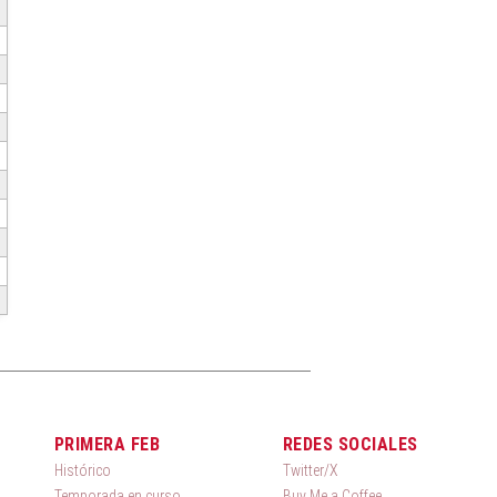
PRIMERA FEB
REDES SOCIALES
Histórico
Twitter/X
Temporada en curso
Buy Me a Coffee