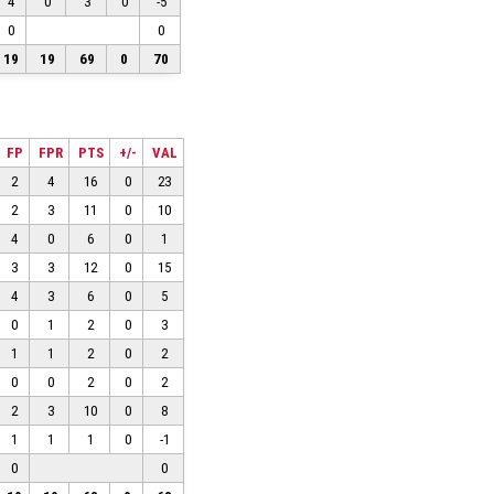
4
0
3
0
-5
0
0
19
19
69
0
70
FP
FPR
PTS
+/-
VAL
2
4
16
0
23
2
3
11
0
10
4
0
6
0
1
3
3
12
0
15
4
3
6
0
5
0
1
2
0
3
1
1
2
0
2
0
0
2
0
2
2
3
10
0
8
1
1
1
0
-1
0
0