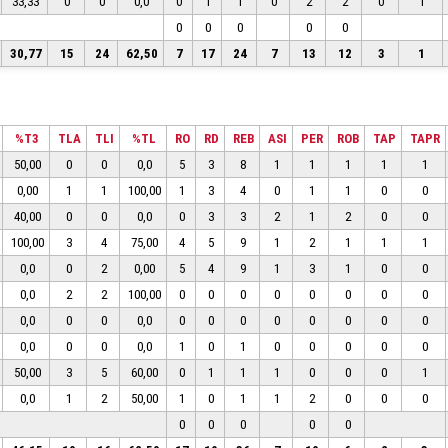
33,33
0
0
0,0
0
1
1
0
2
2
0
1
0
0
0
0
0
30,77
15
24
62,50
7
17
24
7
13
12
3
1
%T3
TLA
TLI
%TL
RO
RD
REB
ASI
PER
ROB
TAP
TAPR
50,00
0
0
0,0
5
3
8
1
1
1
1
1
0,00
1
1
100,00
1
3
4
0
1
1
0
0
40,00
0
0
0,0
0
3
3
2
1
2
0
0
100,00
3
4
75,00
4
5
9
1
2
1
1
1
0,0
0
2
0,00
5
4
9
1
3
1
0
0
0,0
2
2
100,00
0
0
0
0
0
0
0
0
0,0
0
0
0,0
0
0
0
0
0
0
0
0
0,0
0
0
0,0
1
0
1
0
0
0
0
0
50,00
3
5
60,00
0
1
1
1
0
0
0
1
0,0
1
2
50,00
1
0
1
1
2
0
0
0
0
0
0
0
0