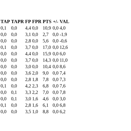
TAP
TAPR
FP
FPR
PTS
+/-
VAL
0,1
0,0
4,4
0,0
10,9
0,0
4,0
0,0
0,0
3,1
0,0
2,7
0,0
-1,9
0,0
0,0
2,8
0,0
5,6
0,0
-0,6
0,1
0,0
3,7
0,0
17,0
0,0
12,6
0,0
0,0
4,4
0,0
15,9
0,0
6,0
0,0
0,0
3,7
0,0
14,3
0,0
11,0
0,0
0,0
3,0
0,0
10,4
0,0
8,6
0,0
0,0
3,6
2,0
9,0
0,0
7,4
0,0
0,0
2,8
1,8
7,8
0,0
7,3
0,1
0,0
4,2
2,3
6,8
0,0
7,6
0,0
0,1
3,3
2,2
7,0
0,0
7,8
0,0
0,1
3,0
1,6
4,6
0,0
3,0
0,1
0,0
2,8
1,6
6,1
0,0
6,8
0,0
0,0
3,5
1,0
8,8
0,0
6,2