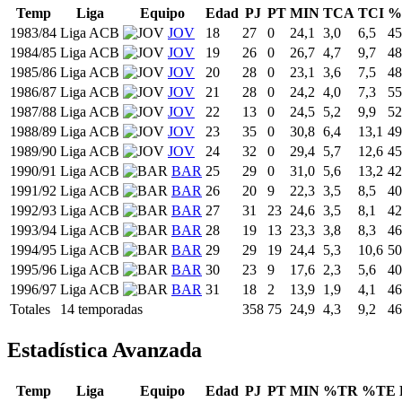
Temp
Liga
Equipo
Edad
PJ
PT
MIN
TCA
TCI
%
1983/84
Liga ACB
JOV
18
27
0
24,1
3,0
6,5
45
1984/85
Liga ACB
JOV
19
26
0
26,7
4,7
9,7
48
1985/86
Liga ACB
JOV
20
28
0
23,1
3,6
7,5
48
1986/87
Liga ACB
JOV
21
28
0
24,2
4,0
7,3
55
1987/88
Liga ACB
JOV
22
13
0
24,5
5,2
9,9
52
1988/89
Liga ACB
JOV
23
35
0
30,8
6,4
13,1
49
1989/90
Liga ACB
JOV
24
32
0
29,4
5,7
12,6
45
1990/91
Liga ACB
BAR
25
29
0
31,0
5,6
13,2
42
1991/92
Liga ACB
BAR
26
20
9
22,3
3,5
8,5
40
1992/93
Liga ACB
BAR
27
31
23
24,6
3,5
8,1
42
1993/94
Liga ACB
BAR
28
19
13
23,3
3,8
8,3
46
1994/95
Liga ACB
BAR
29
29
19
24,4
5,3
10,6
50
1995/96
Liga ACB
BAR
30
23
9
17,6
2,3
5,6
40
1996/97
Liga ACB
BAR
31
18
2
13,9
1,9
4,1
46
Totales
14 temporadas
358
75
24,9
4,3
9,2
46
Estadística Avanzada
Temp
Liga
Equipo
Edad
PJ
PT
MIN
%TR
%TE