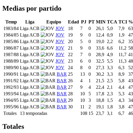
Medias por partido
Temp
Liga
Equipo
Edad
PJ
PT
MIN
TCA
TCI
%
1983/84
Liga ACB
JOV
18
7
0
26,1
5,0
7,9
63
1984/85
Liga ACB
JOV
19
9
0
12,4
0,9
1,9
47
1985/86
Liga ACB
JOV
20
5
0
19,0
2,2
6,2
35
1986/87
Liga ACB
JOV
21
9
0
33,6
6,6
11,2
58
1987/88
Liga ACB
JOV
22
7
0
28,9
4,9
11,7
41
1988/89
Liga ACB
JOV
23
6
0
32,5
5,5
11,3
48
1989/90
Liga ACB
JOV
24
8
0
27,3
3,3
6,3
52
1990/91
Liga ACB
BAR
25
13
0
30,2
3,3
8,9
37
1991/92
Liga ACB
BAR
26
4
1
21,5
2,5
5,8
43
1992/93
Liga ACB
BAR
27
9
4
22,4
2,1
4,4
47
1993/94
Liga ACB
BAR
28
10
5
17,8
2,3
5,3
43
1994/95
Liga ACB
BAR
29
10
3
18,8
1,5
4,3
34
1995/96
Liga ACB
BAR
30
11
2
19,1
1,8
3,8
47
Totales
13 temporadas
108
15
23,7
3,1
6,7
46
Totales