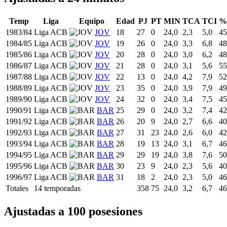
Temp
Liga
Equipo
Edad
PJ
PT
MIN
TCA
TCI
%
1983/84
Liga ACB
JOV
18
27
0
24,0
2,3
5,0
45
1984/85
Liga ACB
JOV
19
26
0
24,0
3,3
6,8
48
1985/86
Liga ACB
JOV
20
28
0
24,0
3,0
6,2
48
1986/87
Liga ACB
JOV
21
28
0
24,0
3,1
5,6
55
1987/88
Liga ACB
JOV
22
13
0
24,0
4,2
7,9
52
1988/89
Liga ACB
JOV
23
35
0
24,0
3,9
7,9
49
1989/90
Liga ACB
JOV
24
32
0
24,0
3,4
7,5
45
1990/91
Liga ACB
BAR
25
29
0
24,0
3,2
7,4
42
1991/92
Liga ACB
BAR
26
20
9
24,0
2,7
6,6
40
1992/93
Liga ACB
BAR
27
31
23
24,0
2,6
6,0
42
1993/94
Liga ACB
BAR
28
19
13
24,0
3,1
6,7
46
1994/95
Liga ACB
BAR
29
29
19
24,0
3,8
7,6
50
1995/96
Liga ACB
BAR
30
23
9
24,0
2,3
5,6
40
1996/97
Liga ACB
BAR
31
18
2
24,0
2,3
5,0
46
Totales
14 temporadas
358
75
24,0
3,2
6,7
46
Ajustadas a 100 posesiones