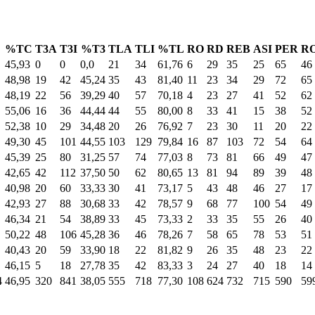
%TC
T3A
T3I
%T3
TLA
TLI
%TL
RO
RD
REB
ASI
PER
R
45,93
0
0
0,0
21
34
61,76
6
29
35
25
65
46
48,98
19
42
45,24
35
43
81,40
11
23
34
29
72
65
48,19
22
56
39,29
40
57
70,18
4
23
27
41
52
62
55,06
16
36
44,44
44
55
80,00
8
33
41
15
38
52
52,38
10
29
34,48
20
26
76,92
7
23
30
11
20
22
49,30
45
101
44,55
103
129
79,84
16
87
103
72
54
64
45,39
25
80
31,25
57
74
77,03
8
73
81
66
49
47
42,65
42
112
37,50
50
62
80,65
13
81
94
89
39
48
40,98
20
60
33,33
30
41
73,17
5
43
48
46
27
17
42,93
27
88
30,68
33
42
78,57
9
68
77
100
54
49
46,34
21
54
38,89
33
45
73,33
2
33
35
55
26
40
50,22
48
106
45,28
36
46
78,26
7
58
65
78
53
51
40,43
20
59
33,90
18
22
81,82
9
26
35
48
23
22
46,15
5
18
27,78
35
42
83,33
3
24
27
40
18
14
4
46,95
320
841
38,05
555
718
77,30
108
624
732
715
590
59