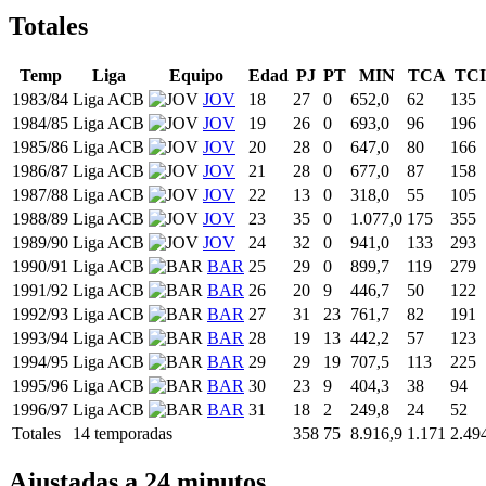
Totales
Temp
Liga
Equipo
Edad
PJ
PT
MIN
TCA
TCI
1983/84
Liga ACB
JOV
18
27
0
652,0
62
135
1984/85
Liga ACB
JOV
19
26
0
693,0
96
196
1985/86
Liga ACB
JOV
20
28
0
647,0
80
166
1986/87
Liga ACB
JOV
21
28
0
677,0
87
158
1987/88
Liga ACB
JOV
22
13
0
318,0
55
105
1988/89
Liga ACB
JOV
23
35
0
1.077,0
175
355
1989/90
Liga ACB
JOV
24
32
0
941,0
133
293
1990/91
Liga ACB
BAR
25
29
0
899,7
119
279
1991/92
Liga ACB
BAR
26
20
9
446,7
50
122
1992/93
Liga ACB
BAR
27
31
23
761,7
82
191
1993/94
Liga ACB
BAR
28
19
13
442,2
57
123
1994/95
Liga ACB
BAR
29
29
19
707,5
113
225
1995/96
Liga ACB
BAR
30
23
9
404,3
38
94
1996/97
Liga ACB
BAR
31
18
2
249,8
24
52
Totales
14 temporadas
358
75
8.916,9
1.171
2.49
Ajustadas a 24 minutos