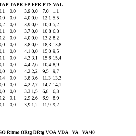
TAP
TAPR
FP
FPR
PTS
VAL
0,1
0,0
3,9
0,0
7,0
1,1
0,0
0,0
4,0
0,0
12,1
5,5
0,2
0,0
3,9
0,0
10,0
5,2
0,1
0,0
3,7
0,0
10,8
6,8
0,2
0,0
4,0
0,0
13,2
8,2
0,0
0,0
3,8
0,0
18,3
13,8
0,1
0,0
4,1
0,0
15,0
9,5
0,1
0,0
4,3
3,1
15,6
15,4
0,1
0,0
4,4
2,6
10,4
8,9
0,0
0,0
4,2
2,2
9,5
9,7
0,4
0,0
3,8
3,6
11,3
13,3
0,0
0,0
4,2
2,7
14,7
14,1
0,0
0,0
3,3
1,5
6,8
6,3
0,2
0,1
2,9
2,6
6,9
8,9
0,1
0,0
3,9
1,2
11,9
9,2
SO
Ritmo
ORtg
DRtg
VOA
VDA
VA
VA/40