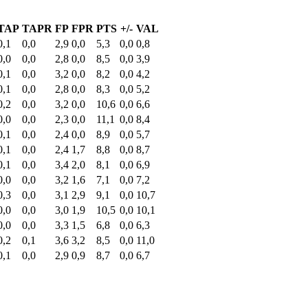
TAP
TAPR
FP
FPR
PTS
+/-
VAL
0,1
0,0
2,9
0,0
5,3
0,0
0,8
0,0
0,0
2,8
0,0
8,5
0,0
3,9
0,1
0,0
3,2
0,0
8,2
0,0
4,2
0,1
0,0
2,8
0,0
8,3
0,0
5,2
0,2
0,0
3,2
0,0
10,6
0,0
6,6
0,0
0,0
2,3
0,0
11,1
0,0
8,4
0,1
0,0
2,4
0,0
8,9
0,0
5,7
0,1
0,0
2,4
1,7
8,8
0,0
8,7
0,1
0,0
3,4
2,0
8,1
0,0
6,9
0,0
0,0
3,2
1,6
7,1
0,0
7,2
0,3
0,0
3,1
2,9
9,1
0,0
10,7
0,0
0,0
3,0
1,9
10,5
0,0
10,1
0,0
0,0
3,3
1,5
6,8
0,0
6,3
0,2
0,1
3,6
3,2
8,5
0,0
11,0
0,1
0,0
2,9
0,9
8,7
0,0
6,7