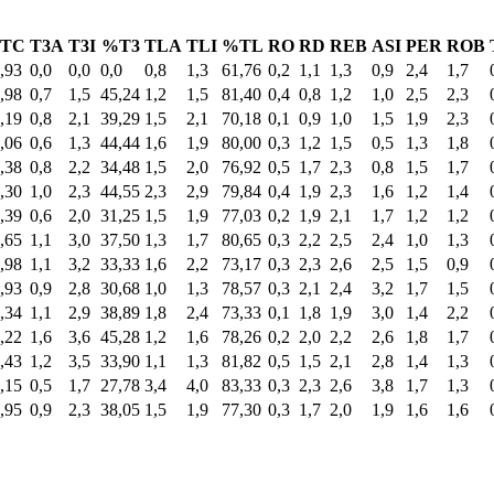
TC
T3A
T3I
%T3
TLA
TLI
%TL
RO
RD
REB
ASI
PER
ROB
,93
0,0
0,0
0,0
0,8
1,3
61,76
0,2
1,1
1,3
0,9
2,4
1,7
,98
0,7
1,5
45,24
1,2
1,5
81,40
0,4
0,8
1,2
1,0
2,5
2,3
,19
0,8
2,1
39,29
1,5
2,1
70,18
0,1
0,9
1,0
1,5
1,9
2,3
,06
0,6
1,3
44,44
1,6
1,9
80,00
0,3
1,2
1,5
0,5
1,3
1,8
,38
0,8
2,2
34,48
1,5
2,0
76,92
0,5
1,7
2,3
0,8
1,5
1,7
,30
1,0
2,3
44,55
2,3
2,9
79,84
0,4
1,9
2,3
1,6
1,2
1,4
,39
0,6
2,0
31,25
1,5
1,9
77,03
0,2
1,9
2,1
1,7
1,2
1,2
,65
1,1
3,0
37,50
1,3
1,7
80,65
0,3
2,2
2,5
2,4
1,0
1,3
,98
1,1
3,2
33,33
1,6
2,2
73,17
0,3
2,3
2,6
2,5
1,5
0,9
,93
0,9
2,8
30,68
1,0
1,3
78,57
0,3
2,1
2,4
3,2
1,7
1,5
,34
1,1
2,9
38,89
1,8
2,4
73,33
0,1
1,8
1,9
3,0
1,4
2,2
,22
1,6
3,6
45,28
1,2
1,6
78,26
0,2
2,0
2,2
2,6
1,8
1,7
,43
1,2
3,5
33,90
1,1
1,3
81,82
0,5
1,5
2,1
2,8
1,4
1,3
,15
0,5
1,7
27,78
3,4
4,0
83,33
0,3
2,3
2,6
3,8
1,7
1,3
,95
0,9
2,3
38,05
1,5
1,9
77,30
0,3
1,7
2,0
1,9
1,6
1,6