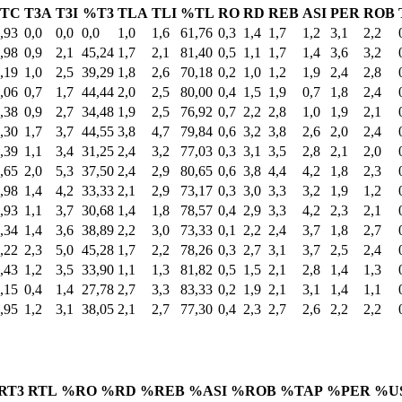
TC
T3A
T3I
%T3
TLA
TLI
%TL
RO
RD
REB
ASI
PER
ROB
,93
0,0
0,0
0,0
1,0
1,6
61,76
0,3
1,4
1,7
1,2
3,1
2,2
,98
0,9
2,1
45,24
1,7
2,1
81,40
0,5
1,1
1,7
1,4
3,6
3,2
,19
1,0
2,5
39,29
1,8
2,6
70,18
0,2
1,0
1,2
1,9
2,4
2,8
,06
0,7
1,7
44,44
2,0
2,5
80,00
0,4
1,5
1,9
0,7
1,8
2,4
,38
0,9
2,7
34,48
1,9
2,5
76,92
0,7
2,2
2,8
1,0
1,9
2,1
,30
1,7
3,7
44,55
3,8
4,7
79,84
0,6
3,2
3,8
2,6
2,0
2,4
,39
1,1
3,4
31,25
2,4
3,2
77,03
0,3
3,1
3,5
2,8
2,1
2,0
,65
2,0
5,3
37,50
2,4
2,9
80,65
0,6
3,8
4,4
4,2
1,8
2,3
,98
1,4
4,2
33,33
2,1
2,9
73,17
0,3
3,0
3,3
3,2
1,9
1,2
,93
1,1
3,7
30,68
1,4
1,8
78,57
0,4
2,9
3,3
4,2
2,3
2,1
,34
1,4
3,6
38,89
2,2
3,0
73,33
0,1
2,2
2,4
3,7
1,8
2,7
,22
2,3
5,0
45,28
1,7
2,2
78,26
0,3
2,7
3,1
3,7
2,5
2,4
,43
1,2
3,5
33,90
1,1
1,3
81,82
0,5
1,5
2,1
2,8
1,4
1,3
,15
0,4
1,4
27,78
2,7
3,3
83,33
0,2
1,9
2,1
3,1
1,4
1,1
,95
1,2
3,1
38,05
2,1
2,7
77,30
0,4
2,3
2,7
2,6
2,2
2,2
RT3
RTL
%RO
%RD
%REB
%ASI
%ROB
%TAP
%PER
%U