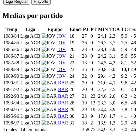
Liga Regular
Playoffs
Medias por partido
Temp
Liga
Equipo
Edad
PJ
PT
MIN
TCA
TCI
%
1983/84
Liga ACB
JOV
18
27
0
24,1
2,3
5,0
45
1984/85
Liga ACB
JOV
19
26
0
26,7
3,7
7,5
48
1985/86
Liga ACB
JOV
20
28
0
23,1
2,9
5,9
48
1986/87
Liga ACB
JOV
21
28
0
24,2
3,1
5,6
55
1987/88
Liga ACB
JOV
22
13
0
24,5
4,2
8,1
52
1988/89
Liga ACB
JOV
23
35
0
30,8
5,0
10,1
49
1989/90
Liga ACB
JOV
24
32
0
29,4
4,2
9,2
45
1990/91
Liga ACB
BAR
25
29
0
31,0
4,1
9,6
42
1991/92
Liga ACB
BAR
26
20
9
22,3
2,5
6,1
40
1992/93
Liga ACB
BAR
27
31
23
24,6
2,6
6,2
42
1993/94
Liga ACB
BAR
28
19
13
23,3
3,0
6,5
46
1994/95
Liga ACB
BAR
29
29
19
24,4
3,9
7,8
50
1995/96
Liga ACB
BAR
30
23
9
17,6
1,7
4,1
40
1996/97
Liga ACB
BAR
31
18
2
13,9
1,3
2,9
46
Totales
14 temporadas
358
75
24,9
3,3
7,0
46