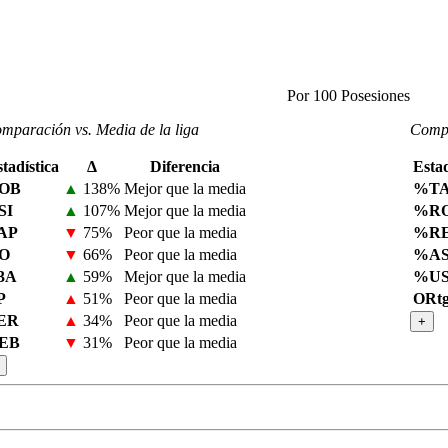
Por 100 Posesiones
mparación vs. Media de la liga
Compa
tadística
Δ
Diferencia
Estad
OB
▲
138%
Mejor que la media
%T
SI
▲
107%
Mejor que la media
%R
AP
▼
75%
Peor que la media
%R
O
▼
66%
Peor que la media
%AS
3A
▲
59%
Mejor que la media
%U
P
▲
51%
Peor que la media
ORt
ER
▲
34%
Peor que la media
+
EB
▼
31%
Peor que la media