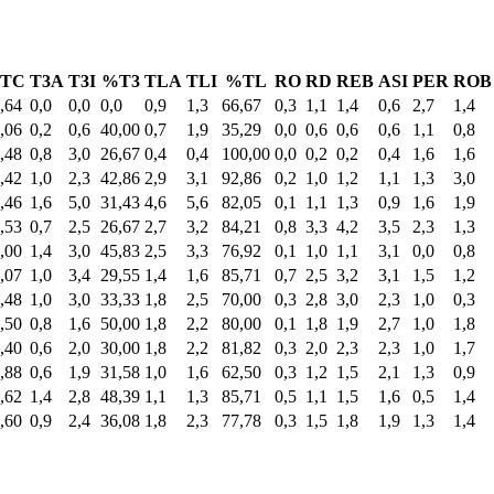
TC
T3A
T3I
%T3
TLA
TLI
%TL
RO
RD
REB
ASI
PER
ROB
,64
0,0
0,0
0,0
0,9
1,3
66,67
0,3
1,1
1,4
0,6
2,7
1,4
,06
0,2
0,6
40,00
0,7
1,9
35,29
0,0
0,6
0,6
0,6
1,1
0,8
,48
0,8
3,0
26,67
0,4
0,4
100,00
0,0
0,2
0,2
0,4
1,6
1,6
,42
1,0
2,3
42,86
2,9
3,1
92,86
0,2
1,0
1,2
1,1
1,3
3,0
,46
1,6
5,0
31,43
4,6
5,6
82,05
0,1
1,1
1,3
0,9
1,6
1,9
,53
0,7
2,5
26,67
2,7
3,2
84,21
0,8
3,3
4,2
3,5
2,3
1,3
,00
1,4
3,0
45,83
2,5
3,3
76,92
0,1
1,0
1,1
3,1
0,0
0,8
,07
1,0
3,4
29,55
1,4
1,6
85,71
0,7
2,5
3,2
3,1
1,5
1,2
,48
1,0
3,0
33,33
1,8
2,5
70,00
0,3
2,8
3,0
2,3
1,0
0,3
,50
0,8
1,6
50,00
1,8
2,2
80,00
0,1
1,8
1,9
2,7
1,0
1,8
,40
0,6
2,0
30,00
1,8
2,2
81,82
0,3
2,0
2,3
2,3
1,0
1,7
,88
0,6
1,9
31,58
1,0
1,6
62,50
0,3
1,2
1,5
2,1
1,3
0,9
,62
1,4
2,8
48,39
1,1
1,3
85,71
0,5
1,1
1,5
1,6
0,5
1,4
,60
0,9
2,4
36,08
1,8
2,3
77,78
0,3
1,5
1,8
1,9
1,3
1,4