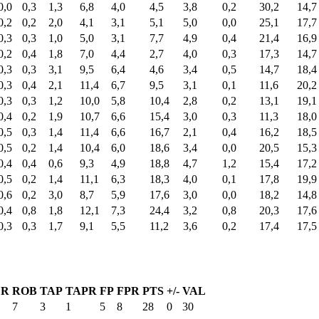
0,0
0,3
1,3
6,8
4,0
4,5
3,8
0,2
30,2
14,7
0,2
0,2
2,0
4,1
3,1
5,1
5,0
0,0
25,1
17,7
0,3
0,3
1,0
5,0
3,1
7,7
4,9
0,4
21,4
16,9
0,2
0,4
1,8
7,0
4,4
2,7
4,0
0,3
17,3
14,7
0,3
0,3
3,1
9,5
6,4
4,6
3,4
0,5
14,7
18,4
0,3
0,4
2,1
11,4
6,7
9,5
3,1
0,1
11,6
20,2
0,3
0,3
1,2
10,0
5,8
10,4
2,8
0,2
13,1
19,1
0,4
0,2
1,9
10,7
6,6
15,4
3,0
0,3
11,3
18,0
0,5
0,3
1,4
11,4
6,6
16,7
2,1
0,4
16,2
18,5
0,5
0,2
1,4
10,4
6,0
18,6
3,4
0,0
20,5
15,3
0,4
0,4
0,6
9,3
4,9
18,8
4,7
1,2
15,4
17,2
0,5
0,2
1,4
11,1
6,3
18,3
4,0
0,1
17,8
19,9
0,6
0,2
3,0
8,7
5,9
17,6
3,0
0,0
18,2
14,8
0,4
0,8
1,8
12,1
7,3
24,4
3,2
0,8
20,3
17,6
0,3
0,3
1,7
9,1
5,5
11,2
3,6
0,2
17,4
17,5
ER
ROB
TAP
TAPR
FP
FPR
PTS
+/-
VAL
7
3
1
5
8
28
0
30