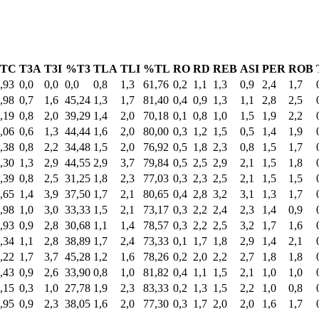
TC
T3A
T3I
%T3
TLA
TLI
%TL
RO
RD
REB
ASI
PER
ROB
,93
0,0
0,0
0,0
0,8
1,3
61,76
0,2
1,1
1,3
0,9
2,4
1,7
,98
0,7
1,6
45,24
1,3
1,7
81,40
0,4
0,9
1,3
1,1
2,8
2,5
,19
0,8
2,0
39,29
1,4
2,0
70,18
0,1
0,8
1,0
1,5
1,9
2,2
,06
0,6
1,3
44,44
1,6
2,0
80,00
0,3
1,2
1,5
0,5
1,4
1,9
,38
0,8
2,2
34,48
1,5
2,0
76,92
0,5
1,8
2,3
0,8
1,5
1,7
,30
1,3
2,9
44,55
2,9
3,7
79,84
0,5
2,5
2,9
2,1
1,5
1,8
,39
0,8
2,5
31,25
1,8
2,3
77,03
0,3
2,3
2,5
2,1
1,5
1,5
,65
1,4
3,9
37,50
1,7
2,1
80,65
0,4
2,8
3,2
3,1
1,3
1,7
,98
1,0
3,0
33,33
1,5
2,1
73,17
0,3
2,2
2,4
2,3
1,4
0,9
,93
0,9
2,8
30,68
1,1
1,4
78,57
0,3
2,2
2,5
3,2
1,7
1,6
,34
1,1
2,8
38,89
1,7
2,4
73,33
0,1
1,7
1,8
2,9
1,4
2,1
,22
1,7
3,7
45,28
1,2
1,6
78,26
0,2
2,0
2,2
2,7
1,8
1,8
,43
0,9
2,6
33,90
0,8
1,0
81,82
0,4
1,1
1,5
2,1
1,0
1,0
,15
0,3
1,0
27,78
1,9
2,3
83,33
0,2
1,3
1,5
2,2
1,0
0,8
,95
0,9
2,3
38,05
1,6
2,0
77,30
0,3
1,7
2,0
2,0
1,6
1,7