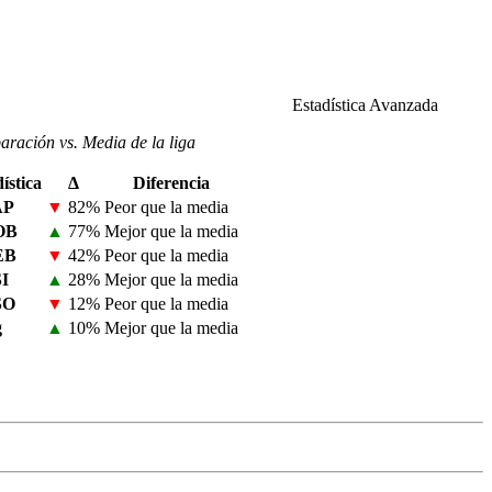
Estadística Avanzada
ración vs. Media de la liga
ística
Δ
Diferencia
AP
▼
82%
Peor que la media
OB
▲
77%
Mejor que la media
EB
▼
42%
Peor que la media
I
▲
28%
Mejor que la media
SO
▼
12%
Peor que la media
g
▲
10%
Mejor que la media