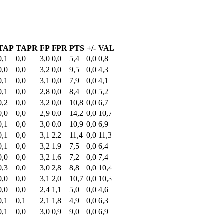
TAP
TAPR
FP
FPR
PTS
+/-
VAL
0,1
0,0
3,0
0,0
5,4
0,0
0,8
0,0
0,0
3,2
0,0
9,5
0,0
4,3
0,1
0,0
3,1
0,0
7,9
0,0
4,1
0,1
0,0
2,8
0,0
8,4
0,0
5,2
0,2
0,0
3,2
0,0
10,8
0,0
6,7
0,0
0,0
2,9
0,0
14,2
0,0
10,7
0,1
0,0
3,0
0,0
10,9
0,0
6,9
0,1
0,0
3,1
2,2
11,4
0,0
11,3
0,1
0,0
3,2
1,9
7,5
0,0
6,4
0,0
0,0
3,2
1,6
7,2
0,0
7,4
0,3
0,0
3,0
2,8
8,8
0,0
10,4
0,0
0,0
3,1
2,0
10,7
0,0
10,3
0,0
0,0
2,4
1,1
5,0
0,0
4,6
0,1
0,1
2,1
1,8
4,9
0,0
6,3
0,1
0,0
3,0
0,9
9,0
0,0
6,9