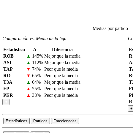
Medias por partido
Comparación vs. Media de la liga
Co
Estadística
Δ
Diferencia
Es
ROB
▲
145%
Mejor que la media
R
ASI
▲
112%
Mejor que la media
A
TAP
▼
74%
Peor que la media
T
RO
▼
65%
Peor que la media
R
T3A
▲
64%
Mejor que la media
T
FP
▲
55%
Peor que la media
F
PER
▲
38%
Peor que la media
P
R
+
+
Estadísticas
Partidos
Fraccionadas