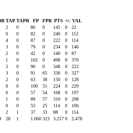
OB
TAP
TAPR
FP
FPR
PTS
+/-
VAL
2
0
80
0
145
0
22
0
0
82
0
246
0
112
4
0
87
0
222
0
114
3
0
79
0
234
0
146
2
0
42
0
140
0
87
1
0
102
0
498
0
376
2
0
96
0
348
0
222
3
0
91
65
330
0
327
2
0
63
38
150
0
128
0
0
100
51
224
0
229
6
0
57
54
168
0
197
1
0
89
57
310
0
298
0
0
55
25
114
0
106
2
1
37
33
88
0
114
9
28
1
1.060
323
3.217
0
2.478