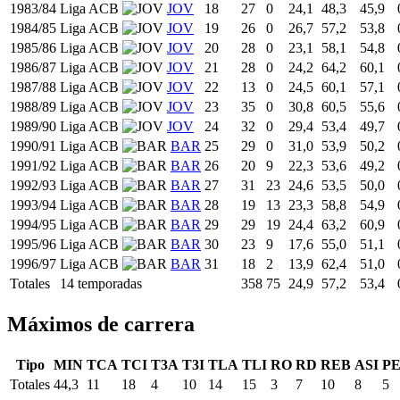
1983/84
Liga ACB
JOV
18
27
0
24,1
48,3
45,9
1984/85
Liga ACB
JOV
19
26
0
26,7
57,2
53,8
1985/86
Liga ACB
JOV
20
28
0
23,1
58,1
54,8
1986/87
Liga ACB
JOV
21
28
0
24,2
64,2
60,1
1987/88
Liga ACB
JOV
22
13
0
24,5
60,1
57,1
1988/89
Liga ACB
JOV
23
35
0
30,8
60,5
55,6
1989/90
Liga ACB
JOV
24
32
0
29,4
53,4
49,7
1990/91
Liga ACB
BAR
25
29
0
31,0
53,9
50,2
1991/92
Liga ACB
BAR
26
20
9
22,3
53,6
49,2
1992/93
Liga ACB
BAR
27
31
23
24,6
53,5
50,0
1993/94
Liga ACB
BAR
28
19
13
23,3
58,8
54,9
1994/95
Liga ACB
BAR
29
29
19
24,4
63,2
60,9
1995/96
Liga ACB
BAR
30
23
9
17,6
55,0
51,1
1996/97
Liga ACB
BAR
31
18
2
13,9
62,4
51,0
Totales
14 temporadas
358
75
24,9
57,2
53,4
Máximos de carrera
Tipo
MIN
TCA
TCI
T3A
T3I
TLA
TLI
RO
RD
REB
ASI
P
Totales
44,3
11
18
4
10
14
15
3
7
10
8
5