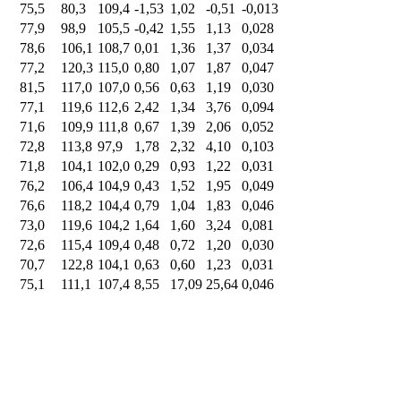
75,5
80,3
109,4
-1,53
1,02
-0,51
-0,013
77,9
98,9
105,5
-0,42
1,55
1,13
0,028
78,6
106,1
108,7
0,01
1,36
1,37
0,034
77,2
120,3
115,0
0,80
1,07
1,87
0,047
81,5
117,0
107,0
0,56
0,63
1,19
0,030
77,1
119,6
112,6
2,42
1,34
3,76
0,094
71,6
109,9
111,8
0,67
1,39
2,06
0,052
72,8
113,8
97,9
1,78
2,32
4,10
0,103
71,8
104,1
102,0
0,29
0,93
1,22
0,031
76,2
106,4
104,9
0,43
1,52
1,95
0,049
76,6
118,2
104,4
0,79
1,04
1,83
0,046
73,0
119,6
104,2
1,64
1,60
3,24
0,081
72,6
115,4
109,4
0,48
0,72
1,20
0,030
70,7
122,8
104,1
0,63
0,60
1,23
0,031
75,1
111,1
107,4
8,55
17,09
25,64
0,046