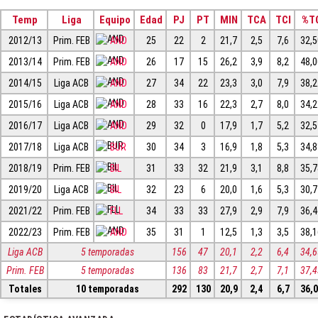
Temp
Liga
Equipo
Edad
PJ
PT
MIN
TCA
TCI
%T
2012/13
Prim. FEB
AND
25
22
2
21,7
2,5
7,6
32,
2013/14
Prim. FEB
AND
26
17
15
26,2
3,9
8,2
48,
2014/15
Liga ACB
AND
27
34
22
23,3
3,0
7,9
38,
2015/16
Liga ACB
AND
28
33
16
22,3
2,7
8,0
34,
2016/17
Liga ACB
AND
29
32
0
17,9
1,7
5,2
32,
2017/18
Liga ACB
BUR
30
34
3
16,9
1,8
5,3
34,
2018/19
Prim. FEB
BIL
31
33
32
21,9
3,1
8,8
35,
2019/20
Liga ACB
BIL
32
23
6
20,0
1,6
5,3
30,
2021/22
Prim. FEB
FLL
34
33
33
27,9
2,9
7,9
36,
2022/23
Prim. FEB
AND
35
31
1
12,5
1,3
3,5
38,
Liga ACB
5 temporadas
156
47
20,1
2,2
6,4
34,
Prim. FEB
5 temporadas
136
83
21,7
2,7
7,1
37,
Totales
10 temporadas
292
130
20,9
2,4
6,7
36,