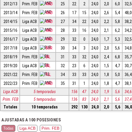
2012/13
Prim. FEB
AND
25
22
2
24,0
2,0
6,0
32,
2013/14
Prim. FEB
AND
26
17
15
24,0
2,6
5,4
48,
2014/15
Liga ACB
AND
27
34
22
24,0
2,2
5,8
38,
2015/16
Liga ACB
AND
28
33
16
24,0
2,1
6,2
34,
2016/17
Liga ACB
AND
29
32
0
24,0
1,7
5,3
32,
2017/18
Liga ACB
BUR
30
34
3
24,0
2,0
5,6
34,
2018/19
Prim. FEB
BIL
31
33
32
24,0
2,4
6,8
35,
2019/20
Liga ACB
BIL
32
23
6
24,0
1,5
4,7
30,
2021/22
Prim. FEB
FLL
34
33
33
24,0
1,8
5,0
36,
2022/23
Prim. FEB
AND
35
31
1
24,0
1,8
4,7
38,
Liga ACB
5 temporadas
156
47
24,0
1,9
5,6
34,
Prim. FEB
5 temporadas
136
83
24,0
2,1
5,6
37,
Totales
10 temporadas
292
130
24,0
2,0
5,6
36,
AJUSTADAS A 100 POSESIONES
Todas
Liga ACB
Prim. FEB