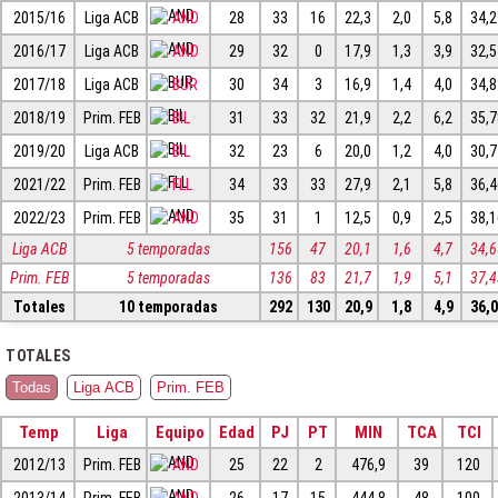
2015/16
Liga ACB
AND
28
33
16
22,3
2,0
5,8
34,
2016/17
Liga ACB
AND
29
32
0
17,9
1,3
3,9
32,
2017/18
Liga ACB
BUR
30
34
3
16,9
1,4
4,0
34,
2018/19
Prim. FEB
BIL
31
33
32
21,9
2,2
6,2
35,
2019/20
Liga ACB
BIL
32
23
6
20,0
1,2
4,0
30,
2021/22
Prim. FEB
FLL
34
33
33
27,9
2,1
5,8
36,
2022/23
Prim. FEB
AND
35
31
1
12,5
0,9
2,5
38,
Liga ACB
5 temporadas
156
47
20,1
1,6
4,7
34,
Prim. FEB
5 temporadas
136
83
21,7
1,9
5,1
37,
Totales
10 temporadas
292
130
20,9
1,8
4,9
36,
TOTALES
Todas
Liga ACB
Prim. FEB
Temp
Liga
Equipo
Edad
PJ
PT
MIN
TCA
TCI
2012/13
Prim. FEB
AND
25
22
2
476,9
39
120
2013/14
Prim. FEB
AND
26
17
15
444,8
48
100