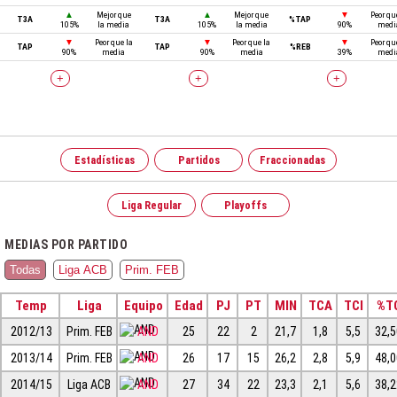
▲
Mejor que
▲
Mejor que
▼
Peor qu
T3A
T3A
%TAP
105%
la media
105%
la media
90%
medi
▼
Peor que la
▼
Peor que la
▼
Peor qu
TAP
TAP
%REB
90%
media
90%
media
39%
medi
+
+
+
Estadísticas
Partidos
Fraccionadas
Liga Regular
Playoffs
MEDIAS POR PARTIDO
Todas
Liga ACB
Prim. FEB
Temp
Liga
Equipo
Edad
PJ
PT
MIN
TCA
TCI
%T
2012/13
Prim. FEB
AND
25
22
2
21,7
1,8
5,5
32,
2013/14
Prim. FEB
AND
26
17
15
26,2
2,8
5,9
48,
2014/15
Liga ACB
AND
27
34
22
23,3
2,1
5,6
38,