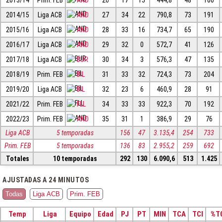
2014/15
Liga ACB
AND
27
34
22
790,8
73
191
2015/16
Liga ACB
AND
28
33
16
734,7
65
190
2016/17
Liga ACB
AND
29
32
0
572,7
41
126
2017/18
Liga ACB
BUR
30
34
3
576,3
47
135
2018/19
Prim. FEB
BIL
31
33
32
724,3
73
204
2019/20
Liga ACB
BIL
32
23
6
460,9
28
91
2021/22
Prim. FEB
FLL
34
33
33
922,3
70
192
2022/23
Prim. FEB
AND
35
31
1
386,9
29
76
Liga ACB
5 temporadas
156
47
3.135,4
254
733
Prim. FEB
5 temporadas
136
83
2.955,2
259
692
Totales
10 temporadas
292
130
6.090,6
513
1.425
AJUSTADAS A 24 MINUTOS
Todas
Liga ACB
Prim. FEB
Temp
Liga
Equipo
Edad
PJ
PT
MIN
TCA
TCI
%T