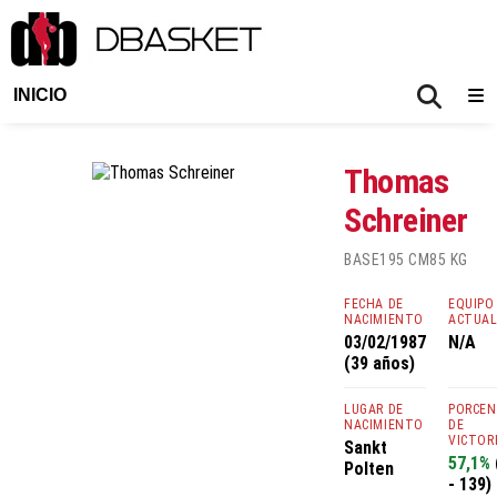
INICIO
Thomas
Schreiner
BASE
195 CM
85 KG
FECHA DE
EQUIPO
NACIMIENTO
ACTUA
03/02/1987
N/A
(39 años)
LUGAR DE
PORCE
NACIMIENTO
DE
VICTOR
Sankt
57,1%
Polten
- 139)