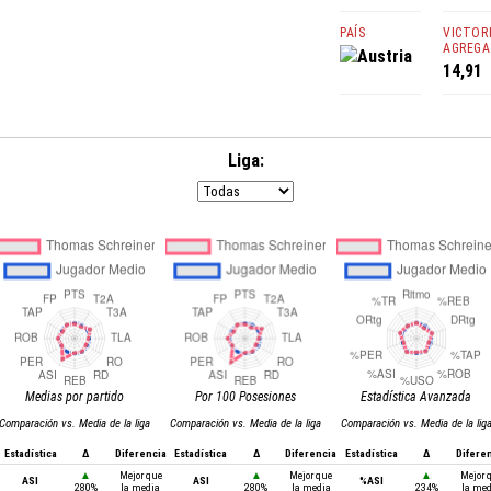
PAÍS
VICTOR
AGREGA
Austria
14,91
Liga:
Medias por partido
Por 100 Posesiones
Estadística Avanzada
Comparación vs. Media de la liga
Comparación vs. Media de la liga
Comparación vs. Media de la lig
Estadística
Δ
Diferencia
Estadística
Δ
Diferencia
Estadística
Δ
Difere
▲
Mejor que
▲
Mejor que
▲
Mejor 
ASI
ASI
%ASI
280%
la media
280%
la media
234%
la me