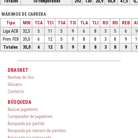
Totales
10 temporadas
292
130
20,9
50,8
47,5
0,
MÁXIMOS DE CARRERA
Tipo
MIN
TCA
TCI
T3A
T3I
TLA
TLI
RO
RD
REB
A
Liga ACB
32,5
5
11
5
9
6
8
3
5
6
1
Prim. FEB
35,0
6
12
5
9
8
8
3
8
9
1
Totales
35,0
6
12
5
9
8
8
3
8
9
1
DBASKET
Normas de Uso
Glosario
Contacto
BÚSQUEDA
Buscar jugadores
Comparador de jugadores
Búsqueda por partido
Búsqueda por número de partidos
Búsqueda por temporada