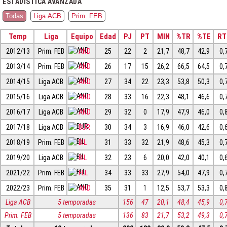
ESTADÍSTICA AVANZADA
Todas
Liga ACB
Prim. FEB
Temp
Liga
Equipo
Edad
PJ
PT
MIN
%TR
%TE
RT
2012/13
Prim. FEB
AND
25
22
2
21,7
48,7
42,9
0,
2013/14
Prim. FEB
AND
26
17
15
26,2
66,5
64,5
0,
2014/15
Liga ACB
AND
27
34
22
23,3
53,8
50,3
0,
2015/16
Liga ACB
AND
28
33
16
22,3
48,1
46,6
0,
2016/17
Liga ACB
AND
29
32
0
17,9
47,9
46,0
0,
2017/18
Liga ACB
BUR
30
34
3
16,9
46,0
42,6
0,
2018/19
Prim. FEB
BIL
31
33
32
21,9
48,6
45,3
0,
2019/20
Liga ACB
BIL
32
23
6
20,0
42,0
40,1
0,
2021/22
Prim. FEB
FLL
34
33
33
27,9
54,0
47,9
0,
2022/23
Prim. FEB
AND
35
31
1
12,5
53,7
53,3
0,
Liga ACB
5 temporadas
156
47
20,1
48,4
45,9
0,
Prim. FEB
5 temporadas
136
83
21,7
53,2
49,3
0,