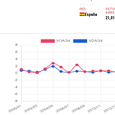
PAÍS
VICTO
AGREG
España
21,01