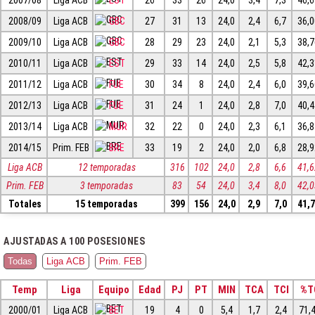
2008/09
Liga ACB
GBC
27
31
13
24,0
2,4
6,7
36,
2009/10
Liga ACB
GBC
28
29
23
24,0
2,1
5,3
38,
2010/11
Liga ACB
EST
29
33
14
24,0
2,5
5,8
42,
2011/12
Liga ACB
FUE
30
34
8
24,0
2,4
6,0
39,
2012/13
Liga ACB
FUE
31
24
1
24,0
2,8
7,0
40,
2013/14
Liga ACB
MUR
32
22
0
24,0
2,3
6,1
36,
2014/15
Prim. FEB
BRE
33
19
2
24,0
2,0
6,8
28,
Liga ACB
12 temporadas
316
102
24,0
2,8
6,6
41,
Prim. FEB
3 temporadas
83
54
24,0
3,4
8,0
42,
Totales
15 temporadas
399
156
24,0
2,9
7,0
41,
AJUSTADAS A 100 POSESIONES
Todas
Liga ACB
Prim. FEB
Temp
Liga
Equipo
Edad
PJ
PT
MIN
TCA
TCI
%T
2000/01
Liga ACB
BET
19
4
0
5,4
1,7
2,4
71,