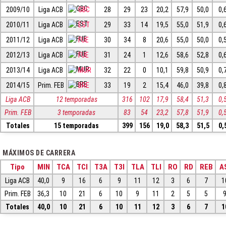
2009/10
Liga ACB
GBC
28
29
23
20,2
57,9
50,0
0,
2010/11
Liga ACB
EST
29
33
14
19,5
55,0
51,9
0,
2011/12
Liga ACB
FUE
30
34
8
20,6
55,0
50,0
0,
2012/13
Liga ACB
FUE
31
24
1
12,6
58,6
52,8
0,
2013/14
Liga ACB
MUR
32
22
0
10,1
59,8
50,9
0,
2014/15
Prim. FEB
BRE
33
19
2
15,4
46,0
39,8
0,
Liga ACB
12 temporadas
316
102
17,9
58,4
51,3
0,
Prim. FEB
3 temporadas
83
54
23,2
57,8
51,9
0,
Totales
15 temporadas
399
156
19,0
58,3
51,5
0,
MÁXIMOS DE CARRERA
Tipo
MIN
TCA
TCI
T3A
T3I
TLA
TLI
RO
RD
REB
A
Liga ACB
40,0
9
16
6
9
11
12
3
6
7
1
Prim. FEB
36,3
10
21
6
10
9
11
2
5
5
Totales
40,0
10
21
6
10
11
12
3
6
7
1