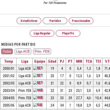
Por 100 Posesiones
Estadísticas
Partidos
Fraccionadas
Liga Regular
Playoffs
MEDIAS POR PARTIDO
Todas
Liga ACB
Prim. FEB
Temp
Liga
Equipo
Edad
PJ
PT
MIN
TCA
TCI
%T
2000/01
Liga ACB
BET
19
4
0
5,4
1,3
1,8
71,
2001/02
Liga ACB
BET
20
17
0
12,5
1,6
3,9
40,
2002/03
Liga ACB
BET
21
22
0
8,9
0,7
1,6
41,
2003/04
Prim. FEB
HUE
22
31
23
23,1
3,0
6,9
42,
2004/05
Prim. FEB
HUE
23
33
29
27,7
4,6
10,4
44,
2005/06
Liga ACB
FUE
24
34
1
18,8
2,9
6,5
44,