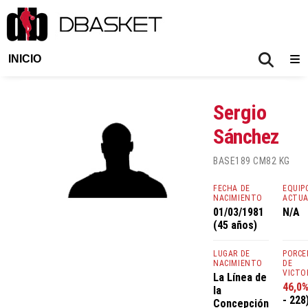
INICIO
Sergio
Sánchez
BASE
189 CM
82 KG
FECHA DE
EQUIP
NACIMIENTO
ACTU
01/03/1981
N/A
(45 años)
LUGAR DE
PORCE
NACIMIENTO
DE
VICTO
La Línea de
46,0
la
- 228
Concepción