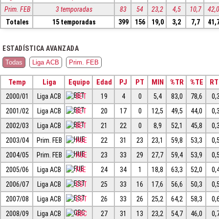
Prim. FEB
3 temporadas
83
54
23,2
4,5
10,7
42,
Totales
15 temporadas
399
156
19,0
3,2
7,7
41,
ESTADÍSTICA AVANZADA
Todas
Liga ACB
Prim. FEB
Temp
Liga
Equipo
Edad
PJ
PT
MIN
%TR
%TE
RT
2000/01
Liga ACB
BET
19
4
0
5,4
83,0
78,6
0,
2001/02
Liga ACB
BET
20
17
0
12,5
49,5
44,0
0,
2002/03
Liga ACB
BET
21
22
0
8,9
52,1
45,8
0,
2003/04
Prim. FEB
HUE
22
31
23
23,1
59,8
53,3
0,
2004/05
Prim. FEB
HUE
23
33
29
27,7
59,4
53,9
0,
2005/06
Liga ACB
FUE
24
34
1
18,8
63,3
52,0
0,
2006/07
Liga ACB
EST
25
33
16
17,6
56,6
50,3
0,
2007/08
Liga ACB
EST
26
33
26
25,2
64,2
58,3
0,
2008/09
Liga ACB
GBC
27
31
13
23,2
54,7
46,0
0,