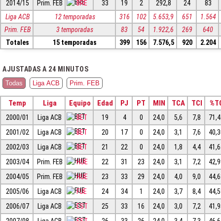
2014/15
Prim. FEB
BRE
33
19
2
292,8
24
83
Liga ACB
12 temporadas
316
102
5.653,9
651
1.564
Prim. FEB
3 temporadas
83
54
1.922,6
269
640
Totales
15 temporadas
399
156
7.576,5
920
2.204
AJUSTADAS A 24 MINUTOS
Todas
Liga ACB
Prim. FEB
Temp
Liga
Equipo
Edad
PJ
PT
MIN
TCA
TCI
%T
2000/01
Liga ACB
BET
19
4
0
24,0
5,6
7,8
71,
2001/02
Liga ACB
BET
20
17
0
24,0
3,1
7,6
40,
2002/03
Liga ACB
BET
21
22
0
24,0
1,8
4,4
41,
2003/04
Prim. FEB
HUE
22
31
23
24,0
3,1
7,2
42,
2004/05
Prim. FEB
HUE
23
33
29
24,0
4,0
9,0
44,
2005/06
Liga ACB
FUE
24
34
1
24,0
3,7
8,4
44,
2006/07
Liga ACB
EST
25
33
16
24,0
3,0
7,2
41,
2007/08
Liga ACB
EST
26
33
26
24,0
3,4
7,3
46,