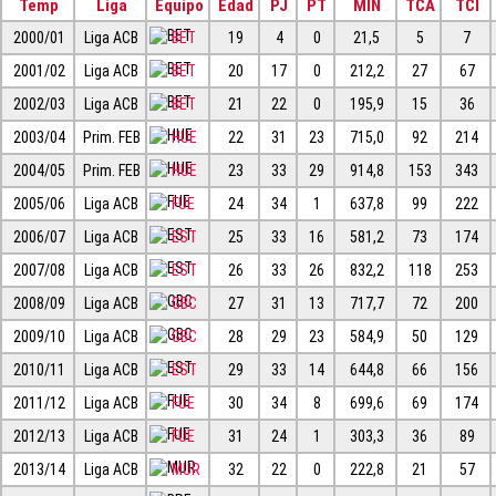
Temp
Liga
Equipo
Edad
PJ
PT
MIN
TCA
TCI
2000/01
Liga ACB
BET
19
4
0
21,5
5
7
2001/02
Liga ACB
BET
20
17
0
212,2
27
67
2002/03
Liga ACB
BET
21
22
0
195,9
15
36
2003/04
Prim. FEB
HUE
22
31
23
715,0
92
214
2004/05
Prim. FEB
HUE
23
33
29
914,8
153
343
2005/06
Liga ACB
FUE
24
34
1
637,8
99
222
2006/07
Liga ACB
EST
25
33
16
581,2
73
174
2007/08
Liga ACB
EST
26
33
26
832,2
118
253
2008/09
Liga ACB
GBC
27
31
13
717,7
72
200
2009/10
Liga ACB
GBC
28
29
23
584,9
50
129
2010/11
Liga ACB
EST
29
33
14
644,8
66
156
2011/12
Liga ACB
FUE
30
34
8
699,6
69
174
2012/13
Liga ACB
FUE
31
24
1
303,3
36
89
2013/14
Liga ACB
MUR
32
22
0
222,8
21
57