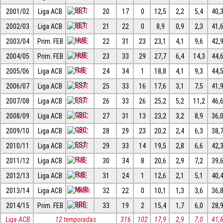
2001/02
Liga ACB
BET
20
17
0
12,5
2,2
5,4
40,
2002/03
Liga ACB
BET
21
22
0
8,9
0,9
2,3
41,
2003/04
Prim. FEB
HUE
22
31
23
23,1
4,1
9,6
42,
2004/05
Prim. FEB
HUE
23
33
29
27,7
6,4
14,3
44,
2005/06
Liga ACB
FUE
24
34
1
18,8
4,1
9,3
44,
2006/07
Liga ACB
EST
25
33
16
17,6
3,1
7,5
41,
2007/08
Liga ACB
EST
26
33
26
25,2
5,2
11,2
46,
2008/09
Liga ACB
GBC
27
31
13
23,2
3,2
8,9
36,
2009/10
Liga ACB
GBC
28
29
23
20,2
2,4
6,3
38,
2010/11
Liga ACB
EST
29
33
14
19,5
2,8
6,6
42,
2011/12
Liga ACB
FUE
30
34
8
20,6
2,9
7,2
39,
2012/13
Liga ACB
FUE
31
24
1
12,6
2,1
5,1
40,
2013/14
Liga ACB
MUR
32
22
0
10,1
1,3
3,6
36,
2014/15
Prim. FEB
BRE
33
19
2
15,4
1,7
6,0
28,
Liga ACB
12 temporadas
316
102
17,9
2,9
7,0
41,