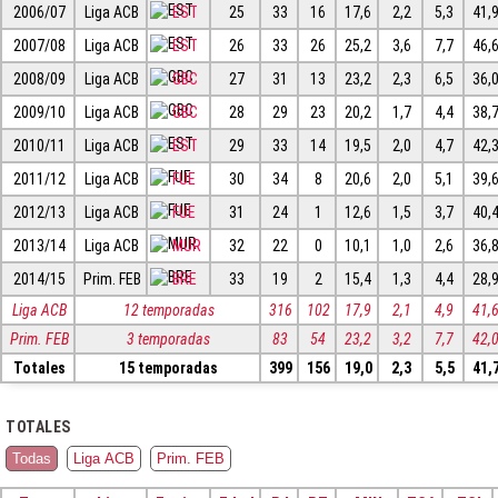
2006/07
Liga ACB
EST
25
33
16
17,6
2,2
5,3
41,
2007/08
Liga ACB
EST
26
33
26
25,2
3,6
7,7
46,
2008/09
Liga ACB
GBC
27
31
13
23,2
2,3
6,5
36,
2009/10
Liga ACB
GBC
28
29
23
20,2
1,7
4,4
38,
2010/11
Liga ACB
EST
29
33
14
19,5
2,0
4,7
42,
2011/12
Liga ACB
FUE
30
34
8
20,6
2,0
5,1
39,
2012/13
Liga ACB
FUE
31
24
1
12,6
1,5
3,7
40,
2013/14
Liga ACB
MUR
32
22
0
10,1
1,0
2,6
36,
2014/15
Prim. FEB
BRE
33
19
2
15,4
1,3
4,4
28,
Liga ACB
12 temporadas
316
102
17,9
2,1
4,9
41,
Prim. FEB
3 temporadas
83
54
23,2
3,2
7,7
42,
Totales
15 temporadas
399
156
19,0
2,3
5,5
41,
TOTALES
Todas
Liga ACB
Prim. FEB