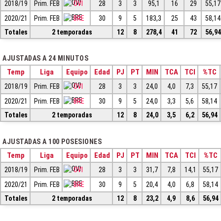
2018/19
Prim. FEB
OVI
28
3
3
95,1
16
29
55,17
2020/21
Prim. FEB
BRE
30
9
5
183,3
25
43
58,14
Totales
2 temporadas
12
8
278,4
41
72
56,94
AJUSTADAS A 24 MINUTOS
Temp
Liga
Equipo
Edad
PJ
PT
MIN
TCA
TCI
%TC
2018/19
Prim. FEB
OVI
28
3
3
24,0
4,0
7,3
55,17
2020/21
Prim. FEB
BRE
30
9
5
24,0
3,3
5,6
58,14
Totales
2 temporadas
12
8
24,0
3,5
6,2
56,94
AJUSTADAS A 100 POSESIONES
Temp
Liga
Equipo
Edad
PJ
PT
MIN
TCA
TCI
%TC
2018/19
Prim. FEB
OVI
28
3
3
31,7
7,8
14,1
55,17
2020/21
Prim. FEB
BRE
30
9
5
20,4
4,0
6,8
58,14
Totales
2 temporadas
12
8
23,2
4,9
8,6
56,94