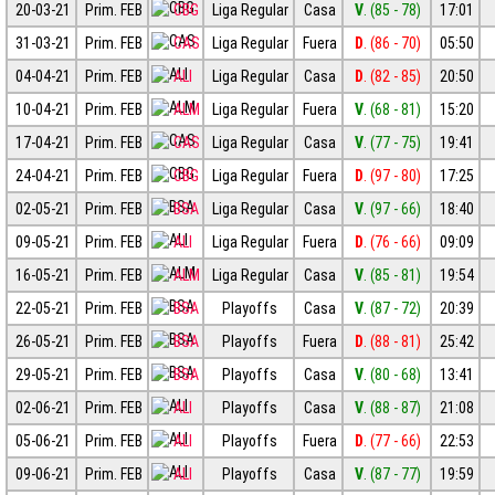
20-03-21
Prim. FEB
CBG
Liga Regular
Casa
V
. (85 - 78)
17:01
31-03-21
Prim. FEB
CAS
Liga Regular
Fuera
D
. (86 - 70)
05:50
04-04-21
Prim. FEB
ALI
Liga Regular
Casa
D
. (82 - 85)
20:50
10-04-21
Prim. FEB
ALM
Liga Regular
Fuera
V
. (68 - 81)
15:20
17-04-21
Prim. FEB
CAS
Liga Regular
Casa
V
. (77 - 75)
19:41
24-04-21
Prim. FEB
CBG
Liga Regular
Fuera
D
. (97 - 80)
17:25
02-05-21
Prim. FEB
BSA
Liga Regular
Casa
V
. (97 - 66)
18:40
09-05-21
Prim. FEB
ALI
Liga Regular
Fuera
D
. (76 - 66)
09:09
16-05-21
Prim. FEB
ALM
Liga Regular
Casa
V
. (85 - 81)
19:54
22-05-21
Prim. FEB
BSA
Playoffs
Casa
V
. (87 - 72)
20:39
26-05-21
Prim. FEB
BSA
Playoffs
Fuera
D
. (88 - 81)
25:42
29-05-21
Prim. FEB
BSA
Playoffs
Casa
V
. (80 - 68)
13:41
02-06-21
Prim. FEB
ALI
Playoffs
Casa
V
. (88 - 87)
21:08
05-06-21
Prim. FEB
ALI
Playoffs
Fuera
D
. (77 - 66)
22:53
09-06-21
Prim. FEB
ALI
Playoffs
Casa
V
. (87 - 77)
19:59