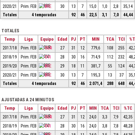
2020/21
Prim. FEB
BRE
30
13
7
15,0
1,0
2,8
35,14
Totales
4 temporadas
92
46
22,5
3,1
7,0
44,44
TOTALES
Temp
Liga
Equipo
Edad
PJ
PT
MIN
TCA
TCI
%T
2017/18
Prim. FEB
OUR
27
31
12
779,6
108
255
42,
2018/19
Prim. FEB
OVI
28
30
16
714,9
112
232
48,
2019/20
Prim. FEB
BRE
29
18
11
381,7
55
124
44,
2020/21
Prim. FEB
BRE
30
13
7
195,3
13
37
35,
Totales
4 temporadas
92
46
2.071,4
288
648
44,
AJUSTADAS A 24 MINUTOS
Temp
Liga
Equipo
Edad
PJ
PT
MIN
TCA
TCI
%TC
2017/18
Prim. FEB
OUR
27
31
12
24,0
3,3
7,9
42,35
2018/19
Prim. FEB
OVI
28
30
16
24,0
3,8
7,8
48,28
2019/20
Prim. FEB
BRE
29
18
11
24,0
3,5
7,8
44,35