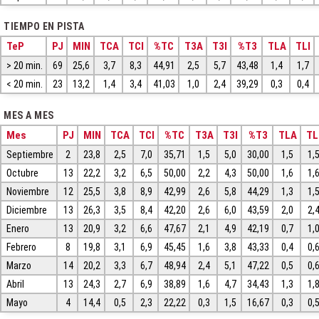
TIEMPO EN PISTA
TeP
PJ
MIN
TCA
TCI
%TC
T3A
T3I
%T3
TLA
TLI
> 20 min.
69
25,6
3,7
8,3
44,91
2,5
5,7
43,48
1,4
1,7
< 20 min.
23
13,2
1,4
3,4
41,03
1,0
2,4
39,29
0,3
0,4
MES A MES
Mes
PJ
MIN
TCA
TCI
%TC
T3A
T3I
%T3
TLA
TL
Septiembre
2
23,8
2,5
7,0
35,71
1,5
5,0
30,00
1,5
1,
Octubre
13
22,2
3,2
6,5
50,00
2,2
4,3
50,00
1,6
1,
Noviembre
12
25,5
3,8
8,9
42,99
2,6
5,8
44,29
1,3
1,
Diciembre
13
26,3
3,5
8,4
42,20
2,6
6,0
43,59
2,0
2,
Enero
13
20,9
3,2
6,6
47,67
2,1
4,9
42,19
0,7
1,
Febrero
8
19,8
3,1
6,9
45,45
1,6
3,8
43,33
0,4
0,
Marzo
14
20,2
3,3
6,7
48,94
2,4
5,1
47,22
0,5
0,
Abril
13
24,3
2,7
6,9
38,89
1,6
4,7
34,43
1,3
1,
Mayo
4
14,4
0,5
2,3
22,22
0,3
1,5
16,67
0,3
0,