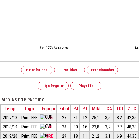
Por 100 Posesiones
Es
Estadísticas
Partidos
Fraccionadas
Liga Regular
Playoffs
MEDIAS POR PARTIDO
Temp
Liga
Equipo
Edad
PJ
PT
MIN
TCA
TCI
%TC
2017/18
Prim. FEB
OUR
27
31
12
25,1
3,5
8,2
42,35
2018/19
Prim. FEB
OVI
28
30
16
23,8
3,7
7,7
48,28
2019/20
Prim. FEB
BRE
29
18
11
21,2
3,1
6,9
44,35