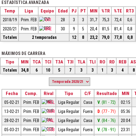
ESTADÍSTICA AVANZADA
Temp
Liga
Equipo
Edad
PJ
PT
MIN
%TR
%TE
RT3
2018/19
Prim. FEB
OVI
28
3
3
31,7
75,3
72,4
0,6
2020/21
Prim. FEB
BRE
30
9
5
20,4
81,5
81,4
0,8
Totales
2 temporadas
12
8
23,2
79,0
77,8
0,8
MÁXIMOS DE CARRERA
Tipo
MIN
TCA
TCI
T3A
T3I
TLA
TLI
RO
RD
REB
AS
Totales
34,8
6
10
5
7
3
3
1
3
4
8
Fecha
Comp.
Rival
Tipo
C/F
Resultado
MIN
05-02-21
Prim. FEB
MEL
Liga Regular
Casa
V
. (81 - 72)
02:15
13-02-21
Prim. FEB
OUR
Liga Regular
Fuera
D
. (77 - 71)
05:36
28-02-21
Prim. FEB
PAL
Liga Regular
Casa
V
. (84 - 76)
20:04
05-03-21
Prim. FEB
CCB
Liga Regular
Fuera
V
. (78 - 91)
23:31