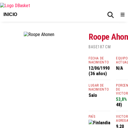
INICIO
Roope Ahon
BASE
187 CM
FECHA DE
EQUIPO
NACIMIENTO
ACTUA
12/06/1990
N/A
(36 años)
LUGAR DE
PORCE
NACIMIENTO
DE
VICTOR
Salo
53,8%
48)
PAÍS
VICTOR
AGREG
Finlandia
9,20