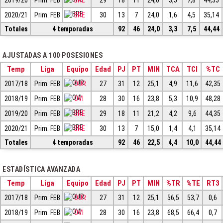
2020/21
Prim. FEB
BRE
30
13
7
24,0
1,6
4,5
35,14
Totales
4 temporadas
92
46
24,0
3,3
7,5
44,44
AJUSTADAS A 100 POSESIONES
Temp
Liga
Equipo
Edad
PJ
PT
MIN
TCA
TCI
%TC
2017/18
Prim. FEB
OUR
27
31
12
25,1
4,9
11,6
42,35
2018/19
Prim. FEB
OVI
28
30
16
23,8
5,3
10,9
48,28
2019/20
Prim. FEB
BRE
29
18
11
21,2
4,2
9,6
44,35
2020/21
Prim. FEB
BRE
30
13
7
15,0
1,4
4,1
35,14
Totales
4 temporadas
92
46
22,5
4,4
10,0
44,44
ESTADÍSTICA AVANZADA
Temp
Liga
Equipo
Edad
PJ
PT
MIN
%TR
%TE
RT3
2017/18
Prim. FEB
OUR
27
31
12
25,1
56,5
53,7
0,6
2018/19
Prim. FEB
OVI
28
30
16
23,8
68,5
66,4
0,7