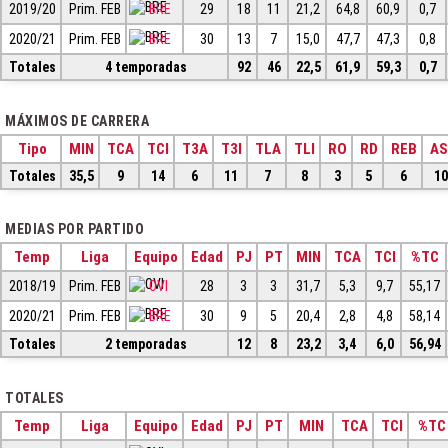
2019/20
Prim. FEB
BRE
29
18
11
21,2
64,8
60,9
0,7
2020/21
Prim. FEB
BRE
30
13
7
15,0
47,7
47,3
0,8
Totales
4 temporadas
92
46
22,5
61,9
59,3
0,7
MÁXIMOS DE CARRERA
Tipo
MIN
TCA
TCI
T3A
T3I
TLA
TLI
RO
RD
REB
AS
Totales
35,5
9
14
6
11
7
8
3
5
6
10
MEDIAS POR PARTIDO
Temp
Liga
Equipo
Edad
PJ
PT
MIN
TCA
TCI
%TC
2018/19
Prim. FEB
OVI
28
3
3
31,7
5,3
9,7
55,17
2020/21
Prim. FEB
BRE
30
9
5
20,4
2,8
4,8
58,14
Totales
2 temporadas
12
8
23,2
3,4
6,0
56,94
TOTALES
Temp
Liga
Equipo
Edad
PJ
PT
MIN
TCA
TCI
%TC