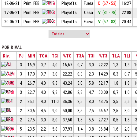
12-06-21
Prim. FEB
CBG
Playoffs
Fuera
D
. (67 - 53)
16:27
17-06-21
Prim. FEB
CBG
Playoffs
Casa
V
. (81 - 78)
22:08
20-06-21
Prim. FEB
CBG
Playoffs
Fuera
V
. (57 - 83)
20:44
POR RIVAL
Riv.
PJ
MIN
TCA
TCI
%TC
T3A
T3I
%T3
TLA
TLI
ALI
3
16,9
0,7
4,0
16,67
0,7
3,0
22,22
1,3
1,3
1
ALM
3
17,0
0,7
3,0
22,22
0,3
2,3
14,29
0,3
0,7
ARB
4
26,7
4,0
9,3
43,24
3,0
5,8
52,17
1,8
1,8
1
BAB
3
22,7
4,0
9,3
42,86
2,3
4,7
50,00
0,7
1,0
BET
2
35,1
4,0
11,0
36,36
3,5
8,0
43,75
3,5
5,5
BIL
2
30,6
4,5
9,0
50,00
3,5
7,5
46,67
2,5
3,0
BRE
2
27,5
3,0
8,0
37,50
1,5
5,5
27,27
0,5
1,5
BSA
5
23,5
2,2
5,8
37,93
1,4
3,8
36,84
1,6
2,0