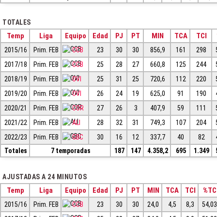
TOTALES
Temp
Liga
Equipo
Edad
PJ
PT
MIN
TCA
TCI
2015/16
Prim. FEB
CCB
23
30
30
856,9
161
298
2017/18
Prim. FEB
CCB
25
28
27
660,8
125
244
2018/19
Prim. FEB
OVI
25
31
25
720,6
112
220
2019/20
Prim. FEB
OVI
26
24
19
625,0
91
190
2020/21
Prim. FEB
COR
27
26
3
407,9
59
111
2021/22
Prim. FEB
ALI
28
32
31
749,3
107
204
2022/23
Prim. FEB
GBC
30
16
12
337,7
40
82
Totales
7 temporadas
187
147
4.358,2
695
1.349
AJUSTADAS A 24 MINUTOS
Temp
Liga
Equipo
Edad
PJ
PT
MIN
TCA
TCI
%TC
2015/16
Prim. FEB
CCB
23
30
30
24,0
4,5
8,3
54,0