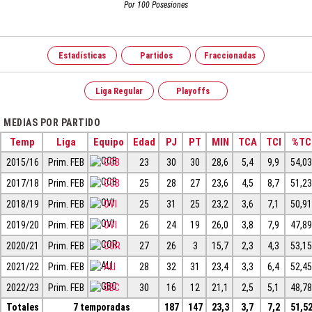
Por 100 Posesiones
Estadísticas
Partidos
Fraccionadas
Liga Regular
Playoffs
MEDIAS POR PARTIDO
Temp
Liga
Equipo
Edad
PJ
PT
MIN
TCA
TCI
%TC
2015/16
Prim. FEB
CCB
23
30
30
28,6
5,4
9,9
54,0
2017/18
Prim. FEB
CCB
25
28
27
23,6
4,5
8,7
51,2
2018/19
Prim. FEB
OVI
25
31
25
23,2
3,6
7,1
50,9
2019/20
Prim. FEB
OVI
26
24
19
26,0
3,8
7,9
47,8
2020/21
Prim. FEB
COR
27
26
3
15,7
2,3
4,3
53,1
2021/22
Prim. FEB
ALI
28
32
31
23,4
3,3
6,4
52,4
2022/23
Prim. FEB
GBC
30
16
12
21,1
2,5
5,1
48,7
Totales
7 temporadas
187
147
23,3
3,7
7,2
51,5