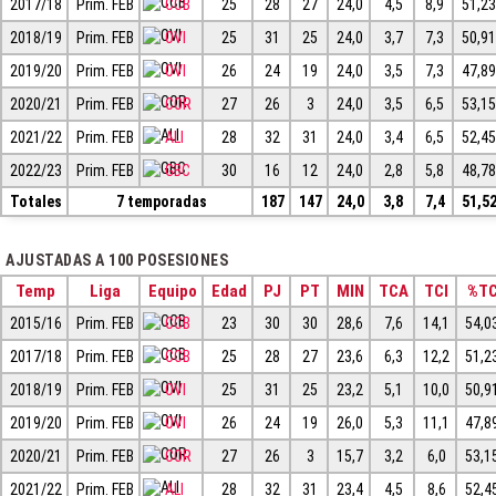
2017/18
Prim. FEB
CCB
25
28
27
24,0
4,5
8,9
51,2
2018/19
Prim. FEB
OVI
25
31
25
24,0
3,7
7,3
50,9
2019/20
Prim. FEB
OVI
26
24
19
24,0
3,5
7,3
47,8
2020/21
Prim. FEB
COR
27
26
3
24,0
3,5
6,5
53,1
2021/22
Prim. FEB
ALI
28
32
31
24,0
3,4
6,5
52,4
2022/23
Prim. FEB
GBC
30
16
12
24,0
2,8
5,8
48,7
Totales
7 temporadas
187
147
24,0
3,8
7,4
51,5
AJUSTADAS A 100 POSESIONES
Temp
Liga
Equipo
Edad
PJ
PT
MIN
TCA
TCI
%T
2015/16
Prim. FEB
CCB
23
30
30
28,6
7,6
14,1
54,0
2017/18
Prim. FEB
CCB
25
28
27
23,6
6,3
12,2
51,2
2018/19
Prim. FEB
OVI
25
31
25
23,2
5,1
10,0
50,9
2019/20
Prim. FEB
OVI
26
24
19
26,0
5,3
11,1
47,8
2020/21
Prim. FEB
COR
27
26
3
15,7
3,2
6,0
53,1
2021/22
Prim. FEB
ALI
28
32
31
23,4
4,5
8,6
52,4