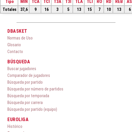
Tipo
MIN
TCA
TCI
T3A
T3I
TLA
TLI
RO
RD
REB
AS
Totales
37,6
9
16
3
5
13
15
7
10
13
6
DBASKET
Normas de Uso
Glosario
Contacto
BÚSQUEDA
Buscar jugadores
Comparador de jugadores
Búsqueda por partido
Búsqueda por número de partidos
Búsqueda por temporada
Búsqueda por carrera
Búsqueda por partido (equipo)
EUROLIGA
Histórico