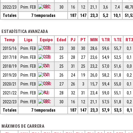
2022/23
Prim. FEB
GBC
30
16
12
21,1
3,6
7,4
48,7
Totales
7 temporadas
187
147
23,3
5,2
10,1
51,5
ESTADÍSTICA AVANZADA
Temp
Liga
Equipo
Edad
PJ
PT
MIN
%TR
%TE
RT
2015/16
Prim. FEB
CCB
23
30
30
28,6
59,6
55,7
0,1
2017/18
Prim. FEB
CCB
25
28
27
23,6
54,9
52,5
0,1
2018/19
Prim. FEB
OVI
25
31
25
23,2
57,0
51,6
0,0
2019/20
Prim. FEB
OVI
26
24
19
26,0
58,2
51,8
0,2
2020/21
Prim. FEB
COR
27
26
3
15,7
59,4
55,0
0,1
2021/22
Prim. FEB
ALI
28
32
31
23,4
59,0
55,1
0,1
2022/23
Prim. FEB
GBC
30
16
12
21,1
57,5
51,8
0,2
Totales
7 temporadas
187
147
23,3
57,9
53,5
0,1
MÁXIMOS DE CARRERA