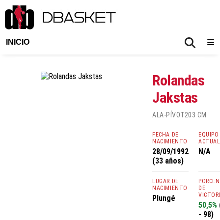
INICIO
Rolandas
Jakstas
ALA-PÍVOT
203 CM
FECHA DE
EQUIPO
NACIMIENTO
ACTUA
28/09/1992
N/A
(33 años)
LUGAR DE
PORCE
NACIMIENTO
DE
VICTOR
Plungé
50,5%
- 98)