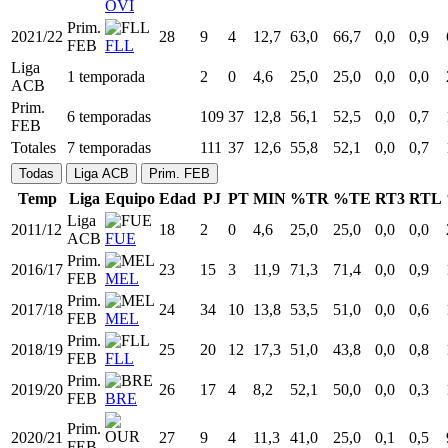
OVI
Prim.
2021/22
28
9
4
12,7
63,0
66,7
0,0
0,9
FEB
FLL
Liga
1 temporada
2
0
4,6
25,0
25,0
0,0
0,0
ACB
Prim.
6 temporadas
109
37
12,8
56,1
52,5
0,0
0,7
FEB
Totales
7 temporadas
111
37
12,6
55,8
52,1
0,0
0,7
Todas
Liga ACB
Prim. FEB
Temp
Liga
Equipo
Edad
PJ
PT
MIN
%TR
%TE
RT3
RTL
Liga
2011/12
18
2
0
4,6
25,0
25,0
0,0
0,0
ACB
FUE
Prim.
2016/17
23
15
3
11,9
71,3
71,4
0,0
0,9
FEB
MEL
Prim.
2017/18
24
34
10
13,8
53,5
51,0
0,0
0,6
FEB
MEL
Prim.
2018/19
25
20
12
17,3
51,0
43,8
0,0
0,8
FEB
FLL
Prim.
2019/20
26
17
4
8,2
52,1
50,0
0,0
0,3
FEB
BRE
Prim.
2020/21
27
9
4
11,3
41,0
25,0
0,1
0,5
FEB