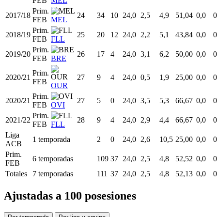
FEB
MEL
Prim.
2017/18
24
34
10
24,0
2,5
4,9
51,04
0,0
0
FEB
MEL
Prim.
2018/19
25
20
12
24,0
2,2
5,1
43,84
0,0
0
FEB
FLL
Prim.
2019/20
26
17
4
24,0
3,1
6,2
50,00
0,0
0
FEB
BRE
Prim.
2020/21
27
9
4
24,0
0,5
1,9
25,00
0,0
0
FEB
OUR
Prim.
2020/21
27
5
0
24,0
3,5
5,3
66,67
0,0
0
FEB
OVI
Prim.
2021/22
28
9
4
24,0
2,9
4,4
66,67
0,0
0
FEB
FLL
Liga
1 temporada
2
0
24,0
2,6
10,5
25,00
0,0
0
ACB
Prim.
6 temporadas
109
37
24,0
2,5
4,8
52,52
0,0
0
FEB
Totales
7 temporadas
111
37
24,0
2,5
4,8
52,13
0,0
0
Ajustadas a 100 posesiones