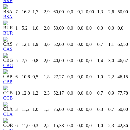
BRE
7
16,2
1,7
2,9
60,00
0,0
0,1
0,00
1,3
2,6
50,00
BSA
1
5,2
1,0
2,0
50,00
0,0
0,0
0,0
0,0
0,0
0,0
BUR
7
12,1
1,9
3,6
52,00
0,0
0,0
0,0
0,7
1,1
62,50
CAS
5
7,7
0,8
2,0
40,00
0,0
0,0
0,0
1,4
3,0
46,67
CBG
6
10,6
0,5
1,8
27,27
0,0
0,0
0,0
1,0
2,2
46,15
CBP
10
12,8
1,2
2,3
52,17
0,0
0,0
0,0
0,7
0,9
77,78
CCB
3
11,2
1,0
1,3
75,00
0,0
0,0
0,0
0,3
0,7
50,00
CLA
6
11,0
0,3
2,2
15,38
0,0
0,0
0,0
1,0
2,3
42,86