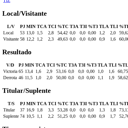
TIZ
Local/Visitante
L/V
PJ
MIN
TCA
TCI
%TC
T3A
T3I
%T3
TLA
TLI
%T
Local
53
13,0
1,5
2,8
54,42
0,0
0,0
0,00
1,2
2,0
59,6
Visitante
58
12,2
1,2
2,3
49,63
0,0
0,0
0,00
0,9
1,6
60,0
Resultado
V/D
PJ
MIN
TCA
TCI
%TC
T3A
T3I
%T3
TLA
TLI
%T
Victoria
65
13,4
1,6
2,9
53,16
0,0
0,0
0,00
1,0
1,6
60,75
Derrota
46
11,5
1,0
2,0
50,00
0,0
0,0
0,00
1,1
1,9
58,62
Titular/Suplente
T/S
PJ
MIN
TCA
TCI
%TC
T3A
T3I
%T3
TLA
TLI
%T
Titular
37
16,9
1,8
3,3
53,28
0,0
0,0
0,0
1,3
1,8
73,1
Suplente
74
10,5
1,1
2,2
51,25
0,0
0,0
0,00
0,9
1,7
52,7