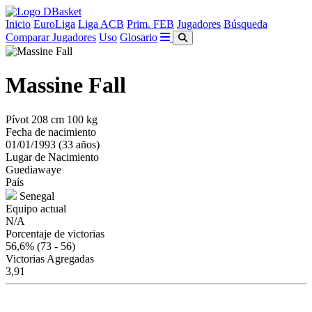
Inicio
EuroLiga
Liga ACB
Prim. FEB
Jugadores
Búsqueda
Comparar Jugadores
Uso
Glosario
Massine Fall
Pívot
208 cm
100 kg
Fecha de nacimiento
01/01/1993 (33 años)
Lugar de Nacimiento
Guediawaye
País
Senegal
Equipo actual
N/A
Porcentaje de victorias
56,6%
(73 - 56)
Victorias Agregadas
3,91