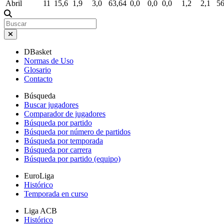
Abril
11
15,6
1,9
3,0
63,64
0,0
0,0
0,0
1,2
2,1
56
DBasket
Normas de Uso
Glosario
Contacto
Búsqueda
Buscar jugadores
Comparador de jugadores
Búsqueda por partido
Búsqueda por número de partidos
Búsqueda por temporada
Búsqueda por carrera
Búsqueda por partido (equipo)
EuroLiga
Histórico
Temporada en curso
Liga ACB
Histórico