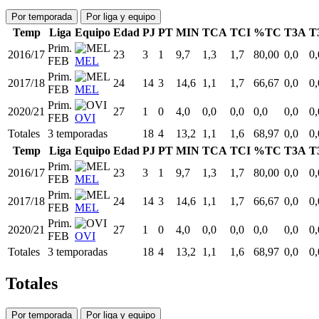
Por temporada
Por liga y equipo
Temp
Liga
Equipo
Edad
PJ
PT
MIN
TCA
TCI
%TC
T3A
T
Prim.
2016/17
23
3
1
9,7
1,3
1,7
80,00
0,0
0,
FEB
MEL
Prim.
2017/18
24
14
3
14,6
1,1
1,7
66,67
0,0
0,
FEB
MEL
Prim.
2020/21
27
1
0
4,0
0,0
0,0
0,0
0,0
0,
FEB
OVI
Totales
3 temporadas
18
4
13,2
1,1
1,6
68,97
0,0
0,
Temp
Liga
Equipo
Edad
PJ
PT
MIN
TCA
TCI
%TC
T3A
T
Prim.
2016/17
23
3
1
9,7
1,3
1,7
80,00
0,0
0,
FEB
MEL
Prim.
2017/18
24
14
3
14,6
1,1
1,7
66,67
0,0
0,
FEB
MEL
Prim.
2020/21
27
1
0
4,0
0,0
0,0
0,0
0,0
0,
FEB
OVI
Totales
3 temporadas
18
4
13,2
1,1
1,6
68,97
0,0
0,
Totales
Por temporada
Por liga y equipo