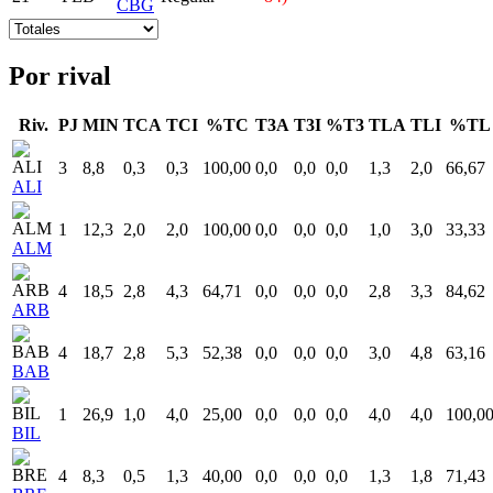
CBG
Por rival
Riv.
PJ
MIN
TCA
TCI
%TC
T3A
T3I
%T3
TLA
TLI
%TL
3
8,8
0,3
0,3
100,00
0,0
0,0
0,0
1,3
2,0
66,67
ALI
1
12,3
2,0
2,0
100,00
0,0
0,0
0,0
1,0
3,0
33,33
ALM
4
18,5
2,8
4,3
64,71
0,0
0,0
0,0
2,8
3,3
84,62
ARB
4
18,7
2,8
5,3
52,38
0,0
0,0
0,0
3,0
4,8
63,16
BAB
1
26,9
1,0
4,0
25,00
0,0
0,0
0,0
4,0
4,0
100,0
BIL
4
8,3
0,5
1,3
40,00
0,0
0,0
0,0
1,3
1,8
71,43