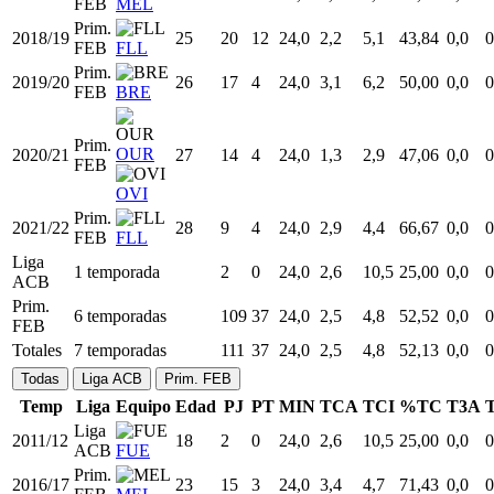
FEB
MEL
Prim.
2018/19
25
20
12
24,0
2,2
5,1
43,84
0,0
0
FEB
FLL
Prim.
2019/20
26
17
4
24,0
3,1
6,2
50,00
0,0
0
FEB
BRE
Prim.
OUR
2020/21
27
14
4
24,0
1,3
2,9
47,06
0,0
0
FEB
OVI
Prim.
2021/22
28
9
4
24,0
2,9
4,4
66,67
0,0
0
FEB
FLL
Liga
1 temporada
2
0
24,0
2,6
10,5
25,00
0,0
0
ACB
Prim.
6 temporadas
109
37
24,0
2,5
4,8
52,52
0,0
0
FEB
Totales
7 temporadas
111
37
24,0
2,5
4,8
52,13
0,0
0
Todas
Liga ACB
Prim. FEB
Temp
Liga
Equipo
Edad
PJ
PT
MIN
TCA
TCI
%TC
T3A
Liga
2011/12
18
2
0
24,0
2,6
10,5
25,00
0,0
0
ACB
FUE
Prim.
2016/17
23
15
3
24,0
3,4
4,7
71,43
0,0
0