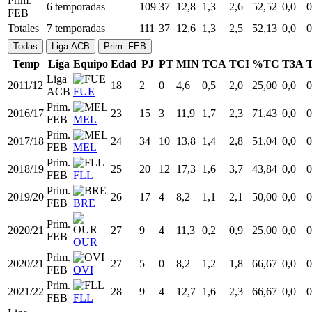
Prim.
6 temporadas
109
37
12,8
1,3
2,6
52,52
0,0
0
FEB
Totales
7 temporadas
111
37
12,6
1,3
2,5
52,13
0,0
0
Todas
Liga ACB
Prim. FEB
Temp
Liga
Equipo
Edad
PJ
PT
MIN
TCA
TCI
%TC
T3A
Liga
2011/12
18
2
0
4,6
0,5
2,0
25,00
0,0
0
ACB
FUE
Prim.
2016/17
23
15
3
11,9
1,7
2,3
71,43
0,0
0
FEB
MEL
Prim.
2017/18
24
34
10
13,8
1,4
2,8
51,04
0,0
0
FEB
MEL
Prim.
2018/19
25
20
12
17,3
1,6
3,7
43,84
0,0
0
FEB
FLL
Prim.
2019/20
26
17
4
8,2
1,1
2,1
50,00
0,0
0
FEB
BRE
Prim.
2020/21
27
9
4
11,3
0,2
0,9
25,00
0,0
0
FEB
OUR
Prim.
2020/21
27
5
0
8,2
1,2
1,8
66,67
0,0
0
FEB
OVI
Prim.
2021/22
28
9
4
12,7
1,6
2,3
66,67
0,0
0
FEB
FLL