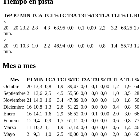
Tiempo en pista
TeP
PJ
MIN
TCA
TCI
%TC
T3A
T3I
%T3
TLA
TLI
%TL
R
>
20
20
23,2
2,8
4,3
63,95
0,0
0,1
0,00
2,2
3,2
68,25
2,
min.
<
20
91
10,3
1,0
2,2
46,94
0,0
0,0
0,0
0,8
1,4
55,73
1,
min.
Mes a mes
Mes
PJ
MIN
TCA
TCI
%TC
T3A
T3I
%T3
TLA
TLI
%
Octubre
20
13,3
0,8
1,9
39,47
0,0
0,1
0,00
1,2
1,9
64
Septiembre
2
13,6
2,5
4,5
55,56
0,0
0,0
0,0
1,0
3,5
28
Noviembre
21
14,0
1,6
3,4
47,89
0,0
0,0
0,0
1,0
1,8
56
Diciembre
16
10,8
1,3
2,6
51,22
0,0
0,0
0,0
0,4
0,8
50
Enero
16
14,1
1,6
2,9
56,52
0,0
0,1
0,00
2,0
3,0
66
Febrero
12
9,4
0,9
1,5
61,11
0,0
0,0
0,0
0,6
0,8
77
Marzo
11
10,2
1,1
1,9
57,14
0,0
0,0
0,0
0,6
1,4
46
Mayo
2
9,3
1,0
2,5
40,00
0,0
0,0
0,0
2,0
3,0
66