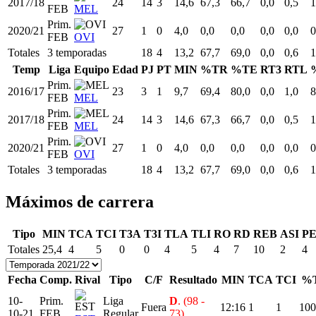
2017/18
24
14
3
14,6
67,3
66,7
0,0
0,5
1
FEB
MEL
Prim.
2020/21
27
1
0
4,0
0,0
0,0
0,0
0,0
0
FEB
OVI
Totales
3 temporadas
18
4
13,2
67,7
69,0
0,0
0,6
1
Temp
Liga
Equipo
Edad
PJ
PT
MIN
%TR
%TE
RT3
RTL
Prim.
2016/17
23
3
1
9,7
69,4
80,0
0,0
1,0
8
FEB
MEL
Prim.
2017/18
24
14
3
14,6
67,3
66,7
0,0
0,5
1
FEB
MEL
Prim.
2020/21
27
1
0
4,0
0,0
0,0
0,0
0,0
0
FEB
OVI
Totales
3 temporadas
18
4
13,2
67,7
69,0
0,0
0,6
1
Máximos de carrera
Tipo
MIN
TCA
TCI
T3A
T3I
TLA
TLI
RO
RD
REB
ASI
P
Totales
25,4
4
5
0
0
4
5
4
7
10
2
4
Fecha
Comp.
Rival
Tipo
C/F
Resultado
MIN
TCA
TCI
%
10-
Prim.
Liga
D
. (98 -
Fuera
12:16
1
1
100
10-21
FEB
Regular
73)