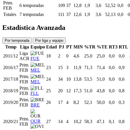
Prim.
6 temporadas
109
37
12,8
1,9
3,6
52,52
0,0
0
FEB
Totales
7 temporadas
111
37
12,6
1,9
3,6
52,13
0,0
0
Estadística Avanzada
Por temporada
Por liga y equipo
Temp
Liga
Equipo
Edad
PJ
PT
MIN
%TR
%TE
RT3
RTL
Liga
2011/12
18
2
0
4,6
25,0
25,0
0,0
0,0
ACB
FUE
Prim.
2016/17
23
15
3
11,9
71,3
71,4
0,0
0,9
FEB
MEL
Prim.
2017/18
24
34
10
13,8
53,5
51,0
0,0
0,6
FEB
MEL
Prim.
2018/19
25
20
12
17,3
51,0
43,8
0,0
0,8
FEB
FLL
Prim.
2019/20
26
17
4
8,2
52,1
50,0
0,0
0,3
FEB
BRE
Prim.
OUR
2020/21
27
14
4
10,2
58,3
47,1
0,1
0,8
FEB