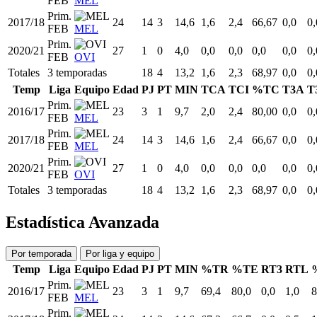
FEB
MEL
Prim.
2017/18
24
14
3
14,6
1,6
2,4
66,67
0,0
0,
FEB
MEL
Prim.
2020/21
27
1
0
4,0
0,0
0,0
0,0
0,0
0,
FEB
OVI
Totales
3 temporadas
18
4
13,2
1,6
2,3
68,97
0,0
0,
Temp
Liga
Equipo
Edad
PJ
PT
MIN
TCA
TCI
%TC
T3A
T
Prim.
2016/17
23
3
1
9,7
2,0
2,4
80,00
0,0
0,
FEB
MEL
Prim.
2017/18
24
14
3
14,6
1,6
2,4
66,67
0,0
0,
FEB
MEL
Prim.
2020/21
27
1
0
4,0
0,0
0,0
0,0
0,0
0,
FEB
OVI
Totales
3 temporadas
18
4
13,2
1,6
2,3
68,97
0,0
0,
Estadística Avanzada
Por temporada
Por liga y equipo
Temp
Liga
Equipo
Edad
PJ
PT
MIN
%TR
%TE
RT3
RTL
Prim.
2016/17
23
3
1
9,7
69,4
80,0
0,0
1,0
8
FEB
MEL
Prim.