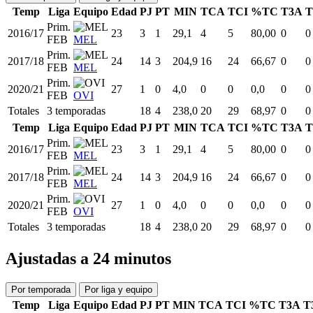
Temp
Liga
Equipo
Edad
PJ
PT
MIN
TCA
TCI
%TC
T3A
T
Prim.
2016/17
23
3
1
29,1
4
5
80,00
0
0
FEB
MEL
Prim.
2017/18
24
14
3
204,9
16
24
66,67
0
0
FEB
MEL
Prim.
2020/21
27
1
0
4,0
0
0
0,0
0
0
FEB
OVI
Totales
3 temporadas
18
4
238,0
20
29
68,97
0
0
Temp
Liga
Equipo
Edad
PJ
PT
MIN
TCA
TCI
%TC
T3A
T
Prim.
2016/17
23
3
1
29,1
4
5
80,00
0
0
FEB
MEL
Prim.
2017/18
24
14
3
204,9
16
24
66,67
0
0
FEB
MEL
Prim.
2020/21
27
1
0
4,0
0
0
0,0
0
0
FEB
OVI
Totales
3 temporadas
18
4
238,0
20
29
68,97
0
0
Ajustadas a 24 minutos
Por temporada
Por liga y equipo
Temp
Liga
Equipo
Edad
PJ
PT
MIN
TCA
TCI
%TC
T3A
T