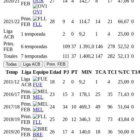
OUR
2020/21
27
14
4
142,7
8
17
47,06
0
FEB
OVI
Prim.
2021/22
28
9
4
114,7
14
21
66,67
0
FEB
FLL
Liga
1 temporada
2
0
9,2
1
4
25,00
0
ACB
Prim.
6 temporadas
109
37
1.391,0
146
278
52,52
0
FEB
Totales
7 temporadas
111
37
1.400,2
147
282
52,13
0
Todas
Liga ACB
Prim. FEB
Temp
Liga
Equipo
Edad
PJ
PT
MIN
TCA
TCI
%TC
T3
Liga
2011/12
18
2
0
9,2
1
4
25,00
0
ACB
FUE
Prim.
2016/17
23
15
3
178,1
25
35
71,43
0
FEB
MEL
Prim.
2017/18
24
34
10
469,3
49
96
51,04
0
FEB
MEL
Prim.
2018/19
25
20
12
346,3
32
73
43,84
0
FEB
FLL
Prim.
2019/20
26
17
4
140,0
18
36
50,00
0
FEB
BRE