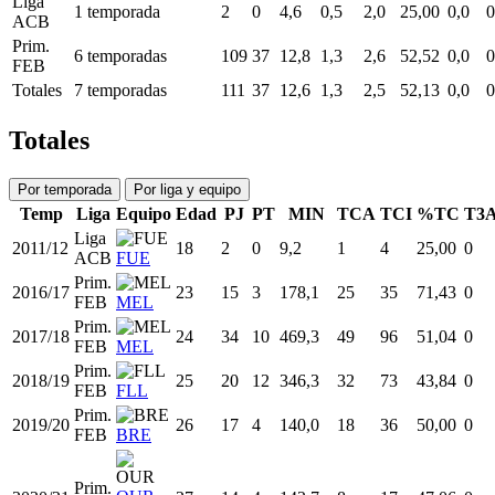
Liga
1 temporada
2
0
4,6
0,5
2,0
25,00
0,0
0
ACB
Prim.
6 temporadas
109
37
12,8
1,3
2,6
52,52
0,0
0
FEB
Totales
7 temporadas
111
37
12,6
1,3
2,5
52,13
0,0
0
Totales
Por temporada
Por liga y equipo
Temp
Liga
Equipo
Edad
PJ
PT
MIN
TCA
TCI
%TC
T3
Liga
2011/12
18
2
0
9,2
1
4
25,00
0
ACB
FUE
Prim.
2016/17
23
15
3
178,1
25
35
71,43
0
FEB
MEL
Prim.
2017/18
24
34
10
469,3
49
96
51,04
0
FEB
MEL
Prim.
2018/19
25
20
12
346,3
32
73
43,84
0
FEB
FLL
Prim.
2019/20
26
17
4
140,0
18
36
50,00
0
FEB
BRE
Prim.