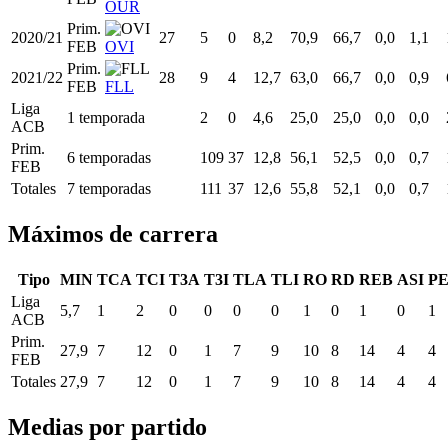
OUR
Prim.
2020/21
27
5
0
8,2
70,9
66,7
0,0
1,1
FEB
OVI
Prim.
2021/22
28
9
4
12,7
63,0
66,7
0,0
0,9
FEB
FLL
Liga
1 temporada
2
0
4,6
25,0
25,0
0,0
0,0
ACB
Prim.
6 temporadas
109
37
12,8
56,1
52,5
0,0
0,7
FEB
Totales
7 temporadas
111
37
12,6
55,8
52,1
0,0
0,7
Máximos de carrera
Tipo
MIN
TCA
TCI
T3A
T3I
TLA
TLI
RO
RD
REB
ASI
P
Liga
5,7
1
2
0
0
0
0
1
0
1
0
1
ACB
Prim.
27,9
7
12
0
1
7
9
10
8
14
4
4
FEB
Totales
27,9
7
12
0
1
7
9
10
8
14
4
4
Medias por partido