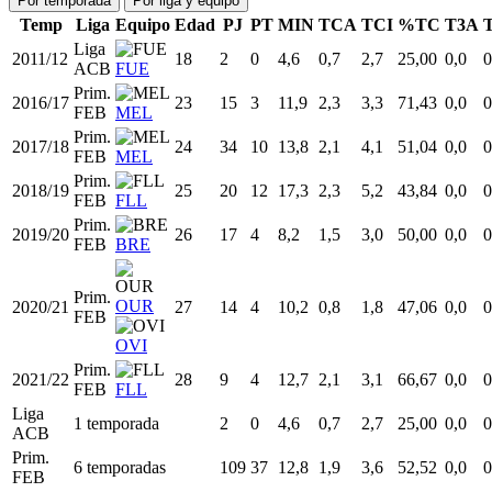
Por temporada
Por liga y equipo
Temp
Liga
Equipo
Edad
PJ
PT
MIN
TCA
TCI
%TC
T3A
Liga
2011/12
18
2
0
4,6
0,7
2,7
25,00
0,0
0
ACB
FUE
Prim.
2016/17
23
15
3
11,9
2,3
3,3
71,43
0,0
0
FEB
MEL
Prim.
2017/18
24
34
10
13,8
2,1
4,1
51,04
0,0
0
FEB
MEL
Prim.
2018/19
25
20
12
17,3
2,3
5,2
43,84
0,0
0
FEB
FLL
Prim.
2019/20
26
17
4
8,2
1,5
3,0
50,00
0,0
0
FEB
BRE
Prim.
OUR
2020/21
27
14
4
10,2
0,8
1,8
47,06
0,0
0
FEB
OVI
Prim.
2021/22
28
9
4
12,7
2,1
3,1
66,67
0,0
0
FEB
FLL
Liga
1 temporada
2
0
4,6
0,7
2,7
25,00
0,0
0
ACB
Prim.
6 temporadas
109
37
12,8
1,9
3,6
52,52
0,0
0
FEB