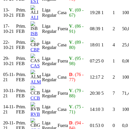
EST
13-
Prim.
Liga
V
. (69 -
Casa
19:28
1
1
100
10-21
FEB
Regular
67)
ALI
17-
Prim.
Liga
V
. (86 -
Fuera
08:39
1
2
50,
10-21
FEB
Regular
91)
ISB
22-
Prim.
Liga
V
. (89 -
Casa
18:01
1
4
25,
10-21
FEB
Regular
80)
CBP
29-
Prim.
Liga
V
. (95 -
Fuera
07:25
0
1
0,0
10-21
FEB
Regular
98)
CAS
05-11-
Prim.
Liga
D
. (76 -
Casa
12:17
2
2
100
21
FEB
Regular
77)
ALM
10-11-
Prim.
Liga
V
. (79 -
Fuera
20:30
5
7
71,
21
FEB
Regular
88)
CCB
14-11-
Prim.
Liga
V
. (75 -
Casa
14:10
3
3
100
21
FEB
Regular
71)
RVB
20-11-
Prim.
Liga
D
. (94 -
Fuera
01:53
0
0
0,0
21
FEB
Regular
84)