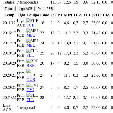
Totales
7 temporadas
111
37
12,6
1,9
3,6
52,13
0,0
0
Todas
Liga ACB
Prim. FEB
Temp
Liga
Equipo
Edad
PJ
PT
MIN
TCA
TCI
%TC
T3A
Liga
2011/12
18
2
0
4,6
0,7
2,7
25,00
0,0
0
ACB
FUE
Prim.
2016/17
23
15
3
11,9
2,3
3,3
71,43
0,0
0
FEB
MEL
Prim.
2017/18
24
34
10
13,8
2,1
4,1
51,04
0,0
0
FEB
MEL
Prim.
2018/19
25
20
12
17,3
2,3
5,2
43,84
0,0
0
FEB
FLL
Prim.
2019/20
26
17
4
8,2
1,5
3,0
50,00
0,0
0
FEB
BRE
Prim.
2020/21
27
9
4
11,3
0,3
1,3
25,00
0,0
0
FEB
OUR
Prim.
2020/21
27
5
0
8,2
1,7
2,5
66,67
0,0
0
FEB
OVI
Prim.
2021/22
28
9
4
12,7
2,1
3,1
66,67
0,0
0
FEB
FLL
Liga
1 temporada
2
0
4,6
0,7
2,7
25,00
0,0
0
ACB