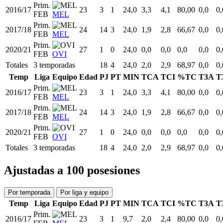
Prim.
2016/17
23
3
1
24,0
3,3
4,1
80,00
0,0
0,
FEB
MEL
Prim.
2017/18
24
14
3
24,0
1,9
2,8
66,67
0,0
0,
FEB
MEL
Prim.
2020/21
27
1
0
24,0
0,0
0,0
0,0
0,0
0,
FEB
OVI
Totales
3 temporadas
18
4
24,0
2,0
2,9
68,97
0,0
0,
Temp
Liga
Equipo
Edad
PJ
PT
MIN
TCA
TCI
%TC
T3A
T
Prim.
2016/17
23
3
1
24,0
3,3
4,1
80,00
0,0
0,
FEB
MEL
Prim.
2017/18
24
14
3
24,0
1,9
2,8
66,67
0,0
0,
FEB
MEL
Prim.
2020/21
27
1
0
24,0
0,0
0,0
0,0
0,0
0,
FEB
OVI
Totales
3 temporadas
18
4
24,0
2,0
2,9
68,97
0,0
0,
Ajustadas a 100 posesiones
Por temporada
Por liga y equipo
Temp
Liga
Equipo
Edad
PJ
PT
MIN
TCA
TCI
%TC
T3A
T
Prim.
2016/17
23
3
1
9,7
2,0
2,4
80,00
0,0
0,