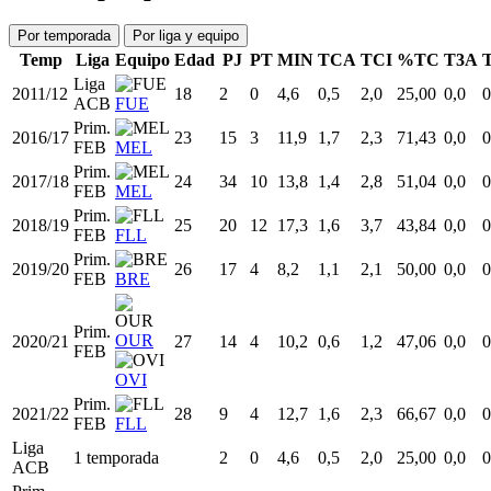
Por temporada
Por liga y equipo
Temp
Liga
Equipo
Edad
PJ
PT
MIN
TCA
TCI
%TC
T3A
Liga
2011/12
18
2
0
4,6
0,5
2,0
25,00
0,0
0
ACB
FUE
Prim.
2016/17
23
15
3
11,9
1,7
2,3
71,43
0,0
0
FEB
MEL
Prim.
2017/18
24
34
10
13,8
1,4
2,8
51,04
0,0
0
FEB
MEL
Prim.
2018/19
25
20
12
17,3
1,6
3,7
43,84
0,0
0
FEB
FLL
Prim.
2019/20
26
17
4
8,2
1,1
2,1
50,00
0,0
0
FEB
BRE
Prim.
OUR
2020/21
27
14
4
10,2
0,6
1,2
47,06
0,0
0
FEB
OVI
Prim.
2021/22
28
9
4
12,7
1,6
2,3
66,67
0,0
0
FEB
FLL
Liga
1 temporada
2
0
4,6
0,5
2,0
25,00
0,0
0
ACB