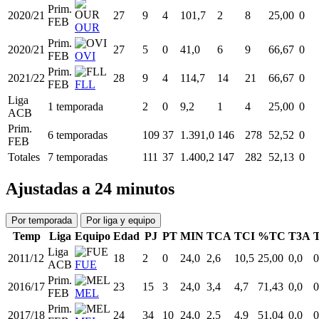
Prim.
2020/21
27
9
4
101,7
2
8
25,00
0
FEB
OUR
Prim.
2020/21
27
5
0
41,0
6
9
66,67
0
FEB
OVI
Prim.
2021/22
28
9
4
114,7
14
21
66,67
0
FEB
FLL
Liga
1 temporada
2
0
9,2
1
4
25,00
0
ACB
Prim.
6 temporadas
109
37
1.391,0
146
278
52,52
0
FEB
Totales
7 temporadas
111
37
1.400,2
147
282
52,13
0
Ajustadas a 24 minutos
Por temporada
Por liga y equipo
Temp
Liga
Equipo
Edad
PJ
PT
MIN
TCA
TCI
%TC
T3A
Liga
2011/12
18
2
0
24,0
2,6
10,5
25,00
0,0
0
ACB
FUE
Prim.
2016/17
23
15
3
24,0
3,4
4,7
71,43
0,0
0
FEB
MEL
Prim.
2017/18
24
34
10
24,0
2,5
4,9
51,04
0,0
0