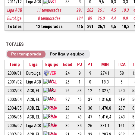
2011/12
Liga ACB
EST
35
3
0
9,6
0,3
3,3
Liga ACB
11 temporadas
291
202
26,1
4,5
10,3
EuroLiga
8 temporadas
124
89
26,0
4,4
9,9
Totales
12 temporadas
415
291
26,1
4,5
10,2
TOTALES
Por temporada
Por liga y equipo
Temp
Liga
Equipo
Edad
PJ
PT
MIN
TCA
T
2000/01
EuroLiga
VER
24
9
9
274,1
58
1
2001/02
Liga ACB
MAL
25
1
0
18,3
5
2002/03
ACB, EL
MAL
26
53
12
1.327,1
250
5
2003/04
ACB, EL
MAL
27
45
37
1.316,0
219
5
2004/05
ACB, EL
RMA
28
49
36
1.470,8
267
6
2005/06
ACB, EL
RMA
29
49
47
1.416,4
243
5
2006/07
Liga ACB
RMA
30
34
26
831,1
161
3
2007/08
ACB, EL
RMA
31
48
33
1.207,9
202
4