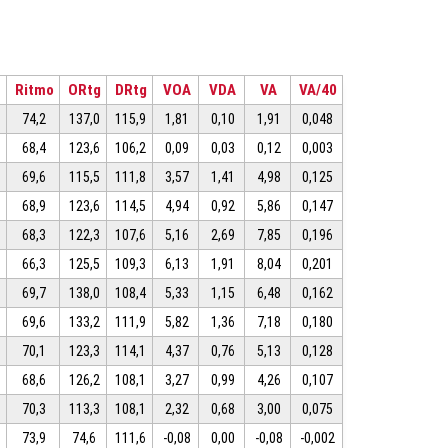
O
Ritmo
ORtg
DRtg
VOA
VDA
VA
VA/40
74,2
137,0
115,9
1,81
0,10
1,91
0,048
68,4
123,6
106,2
0,09
0,03
0,12
0,003
69,6
115,5
111,8
3,57
1,41
4,98
0,125
68,9
123,6
114,5
4,94
0,92
5,86
0,147
68,3
122,3
107,6
5,16
2,69
7,85
0,196
66,3
125,5
109,3
6,13
1,91
8,04
0,201
69,7
138,0
108,4
5,33
1,15
6,48
0,162
69,6
133,2
111,9
5,82
1,36
7,18
0,180
70,1
123,3
114,1
4,37
0,76
5,13
0,128
68,6
126,2
108,1
3,27
0,99
4,26
0,107
70,3
113,3
108,1
2,32
0,68
3,00
0,075
73,9
74,6
111,6
-0,08
0,00
-0,08
-0,002