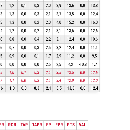
,7
1,2
0,1
0,3
2,0
3,9
13,6
0,0
13,8
,3
1,3
0,0
0,3
2,1
3,7
13,5
0,0
12,4
,5
1,3
0,0
0,2
2,0
4,0
15,2
0,0
16,0
,4
1,2
0,0
0,2
2,1
3,1
13,5
0,0
12,6
,6
0,8
0,0
0,4
2,2
3,1
12,4
0,0
10,6
,6
0,7
0,0
0,3
2,5
3,2
12,4
0,0
11,1
,5
0,9
0,0
0,1
1,7
2,9
11,2
0,0
9,5
,0
0,0
0,0
0,0
2,5
2,5
4,2
-10,8
1,7
,5
1,0
0,1
0,3
2,1
3,5
13,5
0,0
12,6
,7
1,1
0,0
0,3
2,1
3,4
12,9
0,0
12,0
,6
1,0
0,0
0,3
2,1
3,5
13,3
0,0
12,4
ER
ROB
TAP
TAPR
FP
FPR
PTS
VAL