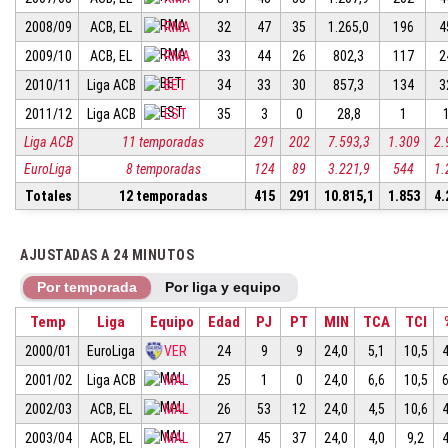
2008/09
ACB, EL
RMA
32
47
35
1.265,0
196
4
2009/10
ACB, EL
RMA
33
44
26
802,3
117
2
2010/11
Liga ACB
BET
34
33
30
857,3
134
3
2011/12
Liga ACB
EST
35
3
0
28,8
1
Liga ACB
11 temporadas
291
202
7.593,3
1.309
2.
EuroLiga
8 temporadas
124
89
3.221,9
544
1.
Totales
12 temporadas
415
291
10.815,1
1.853
4.
AJUSTADAS A 24 MINUTOS
Por temporada
Por liga y equipo
Temp
Liga
Equipo
Edad
PJ
PT
MIN
TCA
TCI
2000/01
EuroLiga
VER
24
9
9
24,0
5,1
10,5
2001/02
Liga ACB
MAL
25
1
0
24,0
6,6
10,5
2002/03
ACB, EL
MAL
26
53
12
24,0
4,5
10,6
2003/04
ACB, EL
MAL
27
45
37
24,0
4,0
9,2