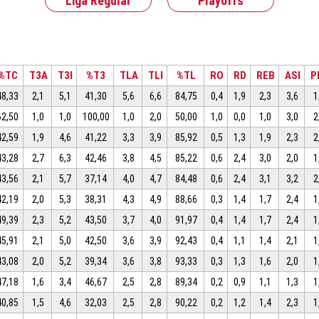
Liga Regular
Playoffs
%TC
T3A
T3I
%T3
TLA
TLI
%TL
RO
RD
REB
ASI
P
48,33
2,1
5,1
41,30
5,6
6,6
84,75
0,4
1,9
2,3
3,6
1
62,50
1,0
1,0
100,00
1,0
2,0
50,00
1,0
0,0
1,0
3,0
2
42,59
1,9
4,6
41,22
3,3
3,9
85,92
0,5
1,3
1,9
2,3
2
43,28
2,7
6,3
42,46
3,8
4,5
85,22
0,6
2,4
3,0
2,0
1
43,56
2,1
5,7
37,14
4,0
4,7
84,48
0,6
2,4
3,1
3,2
2
42,19
2,0
5,3
38,31
4,3
4,9
88,66
0,3
1,4
1,7
2,4
1
49,39
2,3
5,2
43,50
3,7
4,0
91,97
0,4
1,4
1,7
2,4
1
45,91
2,1
5,0
42,50
3,6
3,9
92,43
0,4
1,1
1,4
2,1
1
43,08
2,0
5,2
39,34
3,6
3,8
93,33
0,3
1,3
1,6
2,0
1
47,18
1,6
3,4
46,67
2,5
2,8
89,34
0,2
0,9
1,1
1,3
1
40,85
1,5
4,6
32,03
2,5
2,8
90,22
0,2
1,2
1,4
2,3
1