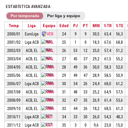
ESTADÍSTICA AVANZADA
Por temporada
Por liga y equipo
Temp
Liga
Equipo
Edad
PJ
PT
MIN
%TR
%TE
2000/01
EuroLiga
VER
24
9
9
30,5
63,4
56,3
2001/02
Liga ACB
MAL
25
1
0
18,3
67,6
68,8
2002/03
ACB, EL
MAL
26
53
12
25,0
57,4
51,2
2003/04
ACB, EL
MAL
27
45
37
29,2
61,5
55,2
2004/05
ACB, EL
RMA
28
49
36
30,0
58,3
52,0
2005/06
ACB, EL
RMA
29
49
47
28,9
58,5
50,9
2006/07
Liga ACB
RMA
30
34
26
24,4
68,0
61,2
2007/08
ACB, EL
RMA
31
48
33
25,2
64,9
57,5
2008/09
ACB, EL
RMA
32
47
35
26,9
61,4
53,6
2009/10
ACB, EL
RMA
33
44
26
18,2
68,5
61,3
2010/11
Liga ACB
BET
34
33
30
26,0
54,3
48,3
2011/12
Liga ACB
EST
35
3
0
9,6
23,0
15,0