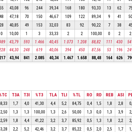
55
43,08
96
244
39,34
168
180
93,33
13
62
7
48
47,18
70
150
46,67
109
122
89,34
9
41
5
28
40,85
49
153
32,03
83
92
90,22
7
38
4
10
10,00
1
3
33,33
2
2
100,00
0
2
2
989
43,79
593
1.466
40,45
1.073
1.208
88,82
111
430
54
228
44,30
248
619
40,06
394
450
87,56
53
196
24
217
43,94
841
2.085
40,34
1.467
1.658
88,48
164
626
79
%TC
T3A
T3I
%T3
TLA
TLI
%TL
RO
RD
REB
ASI
P
48,33
1,7
4,0
41,30
4,4
5,2
84,75
0,4
1,5
1,8
2,8
0
62,50
1,3
1,3
100,00
1,3
2,6
50,00
1,3
0,0
1,3
3,9
2
42,59
1,8
4,4
41,22
3,2
3,7
85,92
0,5
1,3
1,8
2,2
2
43,28
2,2
5,2
42,46
3,2
3,7
85,22
0,5
2,0
2,5
1,7
1