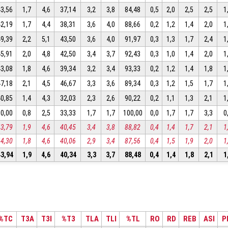
43,56
1,7
4,6
37,14
3,2
3,8
84,48
0,5
2,0
2,5
2,5
1
42,19
1,7
4,4
38,31
3,6
4,0
88,66
0,2
1,2
1,4
2,0
1
49,39
2,2
5,1
43,50
3,6
4,0
91,97
0,3
1,3
1,7
2,4
1
45,91
2,0
4,8
42,50
3,4
3,7
92,43
0,3
1,0
1,4
2,0
1
43,08
1,8
4,6
39,34
3,2
3,4
93,33
0,2
1,2
1,4
1,8
1
47,18
2,1
4,5
46,67
3,3
3,6
89,34
0,3
1,2
1,5
1,7
1
40,85
1,4
4,3
32,03
2,3
2,6
90,22
0,2
1,1
1,3
2,1
1
10,00
0,8
2,5
33,33
1,7
1,7
100,00
0,0
1,7
1,7
3,3
0
43,79
1,9
4,6
40,45
3,4
3,8
88,82
0,4
1,4
1,7
2,1
1
44,30
1,8
4,6
40,06
2,9
3,4
87,56
0,4
1,5
1,9
2,0
1
43,94
1,9
4,6
40,34
3,3
3,7
88,48
0,4
1,4
1,8
2,1
1
%TC
T3A
T3I
%T3
TLA
TLI
%TL
RO
RD
REB
ASI
P