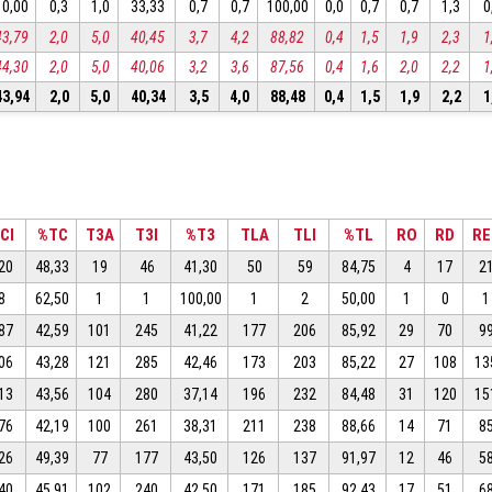
10,00
0,3
1,0
33,33
0,7
0,7
100,00
0,0
0,7
0,7
1,3
0
43,79
2,0
5,0
40,45
3,7
4,2
88,82
0,4
1,5
1,9
2,3
1
44,30
2,0
5,0
40,06
3,2
3,6
87,56
0,4
1,6
2,0
2,2
1
43,94
2,0
5,0
40,34
3,5
4,0
88,48
0,4
1,5
1,9
2,2
1
CI
%TC
T3A
T3I
%T3
TLA
TLI
%TL
RO
RD
RE
20
48,33
19
46
41,30
50
59
84,75
4
17
2
8
62,50
1
1
100,00
1
2
50,00
1
0
1
87
42,59
101
245
41,22
177
206
85,92
29
70
9
06
43,28
121
285
42,46
173
203
85,22
27
108
13
13
43,56
104
280
37,14
196
232
84,48
31
120
15
76
42,19
100
261
38,31
211
238
88,66
14
71
8
26
49,39
77
177
43,50
126
137
91,97
12
46
5
40
45,91
102
240
42,50
171
185
92,43
17
51
6