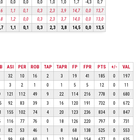
,0
0,0
0,0
0,0
1,0
1,0
1,7
-4,3
0,7
,6
1,1
0,1
0,3
2,3
3,9
14,7
0,0
13,7
,8
1,2
0,0
0,3
2,3
3,7
14,0
0,0
13,0
,7
1,1
0,1
0,3
2,3
3,8
14,5
0,0
13,5
B
ASI
PER
ROB
TAP
TAPR
FP
FPR
PTS
+/-
VAL
1
32
10
16
2
3
19
41
185
0
197
3
2
1
0
1
5
5
12
0
11
9
121
112
49
9
22
114
216
778
0
680
5
92
83
39
3
16
120
191
732
0
672
1
155
102
74
4
20
123
236
834
0
847
5
116
77
76
0
18
126
220
797
0
731
8
82
53
46
1
8
68
138
525
0
553
8
99
68
60
1
12
104
154
677
0
635