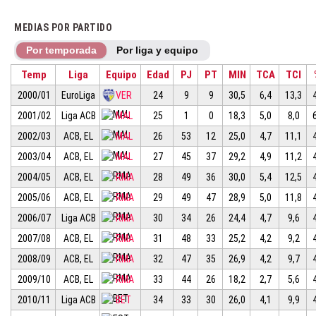
MEDIAS POR PARTIDO
Por temporada
Por liga y equipo
Temp
Liga
Equipo
Edad
PJ
PT
MIN
TCA
TCI
2000/01
EuroLiga
VER
24
9
9
30,5
6,4
13,3
2001/02
Liga ACB
MAL
25
1
0
18,3
5,0
8,0
2002/03
ACB, EL
MAL
26
53
12
25,0
4,7
11,1
2003/04
ACB, EL
MAL
27
45
37
29,2
4,9
11,2
2004/05
ACB, EL
RMA
28
49
36
30,0
5,4
12,5
2005/06
ACB, EL
RMA
29
49
47
28,9
5,0
11,8
2006/07
Liga ACB
RMA
30
34
26
24,4
4,7
9,6
2007/08
ACB, EL
RMA
31
48
33
25,2
4,2
9,2
2008/09
ACB, EL
RMA
32
47
35
26,9
4,2
9,7
2009/10
ACB, EL
RMA
33
44
26
18,2
2,7
5,6
2010/11
Liga ACB
BET
34
33
30
26,0
4,1
9,9