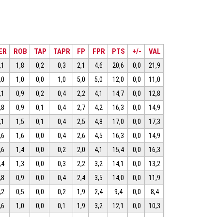
ER
ROB
TAP
TAPR
FP
FPR
PTS
+/-
VAL
,1
1,8
0,2
0,3
2,1
4,6
20,6
0,0
21,9
,0
1,0
0,0
1,0
5,0
5,0
12,0
0,0
11,0
,1
0,9
0,2
0,4
2,2
4,1
14,7
0,0
12,8
,8
0,9
0,1
0,4
2,7
4,2
16,3
0,0
14,9
,1
1,5
0,1
0,4
2,5
4,8
17,0
0,0
17,3
,6
1,6
0,0
0,4
2,6
4,5
16,3
0,0
14,9
,6
1,4
0,0
0,2
2,0
4,1
15,4
0,0
16,3
,4
1,3
0,0
0,3
2,2
3,2
14,1
0,0
13,2
,8
0,9
0,0
0,4
2,4
3,5
14,0
0,0
11,9
,2
0,5
0,0
0,2
1,9
2,4
9,4
0,0
8,4
,6
1,0
0,0
0,1
1,9
3,2
12,1
0,0
10,3