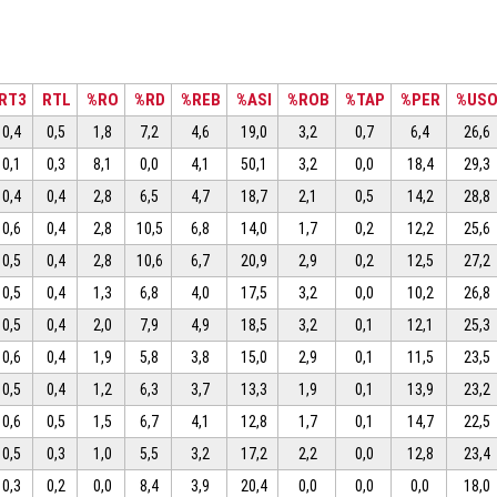
RT3
RTL
%RO
%RD
%REB
%ASI
%ROB
%TAP
%PER
%US
0,4
0,5
1,8
7,2
4,6
19,0
3,2
0,7
6,4
26,6
0,1
0,3
8,1
0,0
4,1
50,1
3,2
0,0
18,4
29,3
0,4
0,4
2,8
6,5
4,7
18,7
2,1
0,5
14,2
28,8
0,6
0,4
2,8
10,5
6,8
14,0
1,7
0,2
12,2
25,6
0,5
0,4
2,8
10,6
6,7
20,9
2,9
0,2
12,5
27,2
0,5
0,4
1,3
6,8
4,0
17,5
3,2
0,0
10,2
26,8
0,5
0,4
2,0
7,9
4,9
18,5
3,2
0,1
12,1
25,3
0,6
0,4
1,9
5,8
3,8
15,0
2,9
0,1
11,5
23,5
0,5
0,4
1,2
6,3
3,7
13,3
1,9
0,1
13,9
23,2
0,6
0,5
1,5
6,7
4,1
12,8
1,7
0,1
14,7
22,5
0,5
0,3
1,0
5,5
3,2
17,2
2,2
0,0
12,8
23,4
0,3
0,2
0,0
8,4
3,9
20,4
0,0
0,0
0,0
18,0