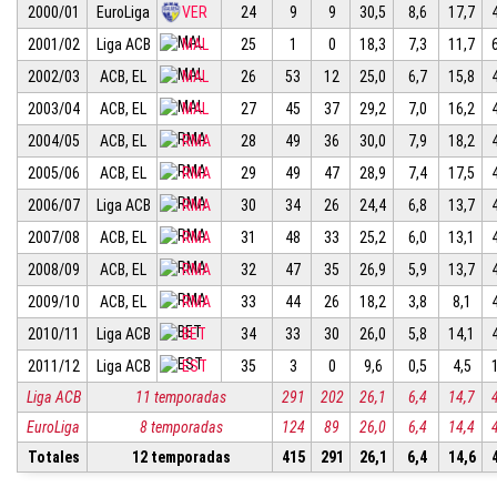
2000/01
EuroLiga
VER
24
9
9
30,5
8,6
17,7
2001/02
Liga ACB
MAL
25
1
0
18,3
7,3
11,7
2002/03
ACB, EL
MAL
26
53
12
25,0
6,7
15,8
2003/04
ACB, EL
MAL
27
45
37
29,2
7,0
16,2
2004/05
ACB, EL
RMA
28
49
36
30,0
7,9
18,2
2005/06
ACB, EL
RMA
29
49
47
28,9
7,4
17,5
2006/07
Liga ACB
RMA
30
34
26
24,4
6,8
13,7
2007/08
ACB, EL
RMA
31
48
33
25,2
6,0
13,1
2008/09
ACB, EL
RMA
32
47
35
26,9
5,9
13,7
2009/10
ACB, EL
RMA
33
44
26
18,2
3,8
8,1
2010/11
Liga ACB
BET
34
33
30
26,0
5,8
14,1
2011/12
Liga ACB
EST
35
3
0
9,6
0,5
4,5
Liga ACB
11 temporadas
291
202
26,1
6,4
14,7
EuroLiga
8 temporadas
124
89
26,0
6,4
14,4
Totales
12 temporadas
415
291
26,1
6,4
14,6