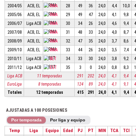
2004/05
ACB, EL
RMA
28
49
36
24,0
4,4
10,0
2005/06
ACB, EL
RMA
29
49
47
24,0
4,1
9,8
2006/07
Liga ACB
RMA
30
34
26
24,0
4,6
9,4
2007/08
ACB, EL
RMA
31
48
33
24,0
4,0
8,7
2008/09
ACB, EL
RMA
32
47
35
24,0
3,7
8,6
2009/10
ACB, EL
RMA
33
44
26
24,0
3,5
7,4
2010/11
Liga ACB
BET
34
33
30
24,0
3,8
9,2
2011/12
Liga ACB
EST
35
3
0
24,0
0,8
8,3
Liga ACB
11 temporadas
291
202
24,0
4,1
9,4
EuroLiga
8 temporadas
124
89
24,0
4,1
9,1
Totales
12 temporadas
415
291
24,0
4,1
9,4
AJUSTADAS A 100 POSESIONES
Por temporada
Por liga y equipo
Temp
Liga
Equipo
Edad
PJ
PT
MIN
TCA
TCI