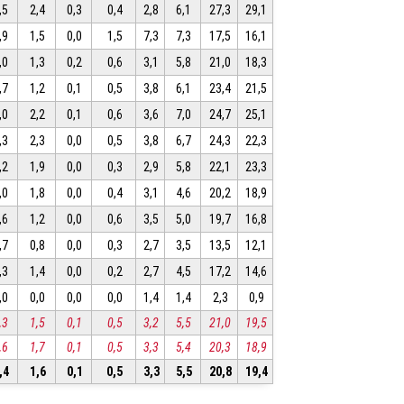
,5
2,4
0,3
0,4
2,8
6,1
27,3
29,1
,9
1,5
0,0
1,5
7,3
7,3
17,5
16,1
,0
1,3
0,2
0,6
3,1
5,8
21,0
18,3
,7
1,2
0,1
0,5
3,8
6,1
23,4
21,5
,0
2,2
0,1
0,6
3,6
7,0
24,7
25,1
,3
2,3
0,0
0,5
3,8
6,7
24,3
22,3
,2
1,9
0,0
0,3
2,9
5,8
22,1
23,3
,0
1,8
0,0
0,4
3,1
4,6
20,2
18,9
,6
1,2
0,0
0,6
3,5
5,0
19,7
16,8
,7
0,8
0,0
0,3
2,7
3,5
13,5
12,1
,3
1,4
0,0
0,2
2,7
4,5
17,2
14,6
,0
0,0
0,0
0,0
1,4
1,4
2,3
0,9
,3
1,5
0,1
0,5
3,2
5,5
21,0
19,5
,6
1,7
0,1
0,5
3,3
5,4
20,3
18,9
,4
1,6
0,1
0,5
3,3
5,5
20,8
19,4