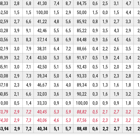
48,33
2,8
6,8
41,30
7,4
8,7
84,75
0,6
2,5
3,1
4,7
1
62,50
1,5
1,5
100,00
1,5
2,9
50,00
1,5
0,0
1,5
4,4
2
42,59
2,7
6,6
41,22
4,8
5,6
85,92
0,8
1,9
2,7
3,3
3
43,28
3,9
9,1
42,46
5,5
6,5
85,22
0,9
3,5
4,3
2,9
2
43,56
3,1
8,3
37,14
5,8
6,9
84,48
0,9
3,6
4,5
4,6
3
42,19
3,0
7,9
38,31
6,4
7,2
88,66
0,4
2,2
2,6
3,5
2
49,39
3,2
7,4
43,50
5,3
5,8
91,97
0,5
1,9
2,4
3,4
2
45,91
3,0
7,1
42,50
5,1
5,5
92,43
0,5
1,5
2,0
2,9
2
43,08
2,9
7,3
39,34
5,0
5,4
93,33
0,4
1,9
2,3
2,8
2
47,18
2,3
4,9
46,67
3,6
4,0
89,34
0,3
1,3
1,6
1,8
1
40,85
2,1
6,6
32,03
3,6
3,9
90,22
0,3
1,6
1,9
3,2
2
10,00
0,5
1,4
33,33
0,9
0,9
100,00
0,0
0,9
0,9
1,8
0
43,79
2,9
7,2
40,45
5,3
5,9
88,82
0,5
2,1
2,7
3,2
2
44,30
2,9
7,3
40,06
4,6
5,3
87,56
0,6
2,3
2,9
3,2
2
43,94
2,9
7,2
40,34
5,1
5,7
88,48
0,6
2,2
2,7
3,2
2