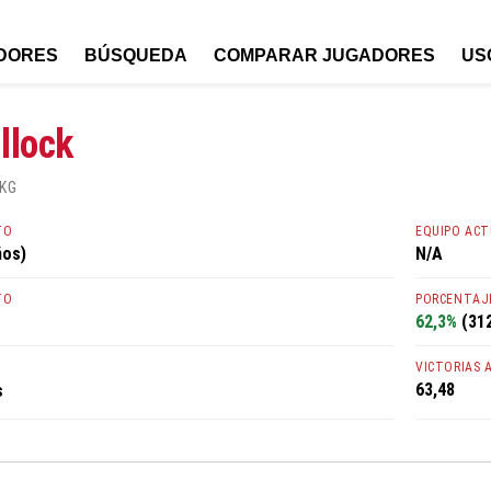
DORES
BÚSQUEDA
COMPARAR JUGADORES
US
llock
 KG
TO
EQUIPO AC
ños)
N/A
TO
PORCENTAJE
62,3%
(312
VICTORIAS 
63,48
s