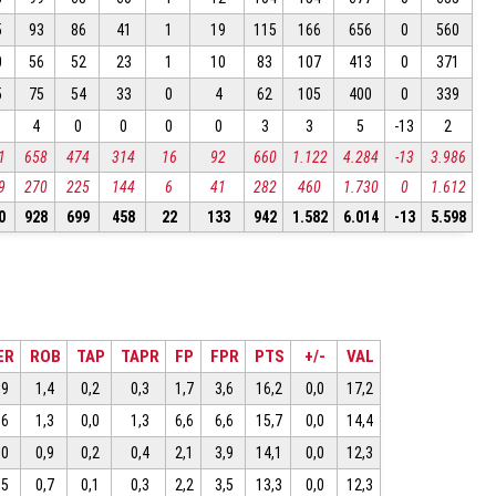
5
93
86
41
1
19
115
166
656
0
560
0
56
52
23
1
10
83
107
413
0
371
5
75
54
33
0
4
62
105
400
0
339
4
0
0
0
0
3
3
5
-13
2
1
658
474
314
16
92
660
1.122
4.284
-13
3.986
9
270
225
144
6
41
282
460
1.730
0
1.612
0
928
699
458
22
133
942
1.582
6.014
-13
5.598
ER
ROB
TAP
TAPR
FP
FPR
PTS
+/-
VAL
,9
1,4
0,2
0,3
1,7
3,6
16,2
0,0
17,2
,6
1,3
0,0
1,3
6,6
6,6
15,7
0,0
14,4
,0
0,9
0,2
0,4
2,1
3,9
14,1
0,0
12,3
,5
0,7
0,1
0,3
2,2
3,5
13,3
0,0
12,3