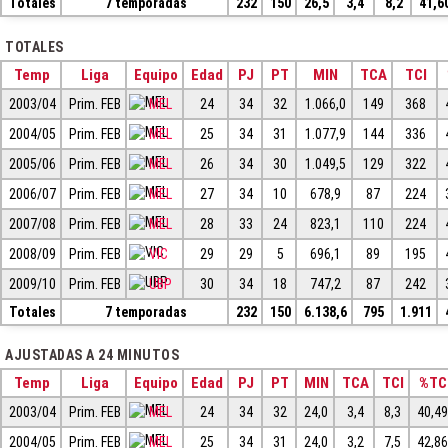
Totales
7 temporadas
232
150
26,5
3,4
8,2
41,6
TOTALES
Temp
Liga
Equipo
Edad
PJ
PT
MIN
TCA
TCI
2003/04
Prim. FEB
MEL
24
34
32
1.066,0
149
368
2004/05
Prim. FEB
MEL
25
34
31
1.077,9
144
336
2005/06
Prim. FEB
MEL
26
34
30
1.049,5
129
322
2006/07
Prim. FEB
MEL
27
34
10
678,9
87
224
2007/08
Prim. FEB
MEL
28
33
24
823,1
110
224
2008/09
Prim. FEB
VIC
29
29
5
696,1
89
195
2009/10
Prim. FEB
UBP
30
34
18
747,2
87
242
Totales
7 temporadas
232
150
6.138,6
795
1.911
AJUSTADAS A 24 MINUTOS
Temp
Liga
Equipo
Edad
PJ
PT
MIN
TCA
TCI
%TC
2003/04
Prim. FEB
MEL
24
34
32
24,0
3,4
8,3
40,4
2004/05
Prim. FEB
MEL
25
34
31
24,0
3,2
7,5
42,8