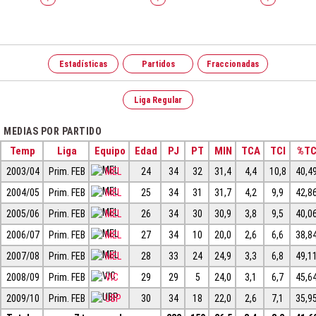
Estadísticas
Partidos
Fraccionadas
Liga Regular
MEDIAS POR PARTIDO
Temp
Liga
Equipo
Edad
PJ
PT
MIN
TCA
TCI
%T
2003/04
Prim. FEB
MEL
24
34
32
31,4
4,4
10,8
40,4
2004/05
Prim. FEB
MEL
25
34
31
31,7
4,2
9,9
42,8
2005/06
Prim. FEB
MEL
26
34
30
30,9
3,8
9,5
40,0
2006/07
Prim. FEB
MEL
27
34
10
20,0
2,6
6,6
38,8
2007/08
Prim. FEB
MEL
28
33
24
24,9
3,3
6,8
49,1
2008/09
Prim. FEB
VIC
29
29
5
24,0
3,1
6,7
45,6
2009/10
Prim. FEB
UBP
30
34
18
22,0
2,6
7,1
35,9