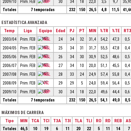
2009/10
Prim. FEB
UBP
30
34
18
22,0
3,5
9,7
35,9
Totales
7 temporadas
232
150
26,5
4,8
11,5
41,6
ESTADÍSTICA AVANZADA
Temp
Liga
Equipo
Edad
PJ
PT
MIN
%TR
%TE
RT
2003/04
Prim. FEB
MEL
24
34
32
31,4
54,2
47,3
0,5
2004/05
Prim. FEB
MEL
25
34
31
31,7
55,5
47,8
0,4
2005/06
Prim. FEB
MEL
26
34
30
30,9
52,5
48,6
0,5
2006/07
Prim. FEB
MEL
27
34
10
20,0
51,1
45,5
0,4
2007/08
Prim. FEB
MEL
28
33
24
24,9
57,4
55,8
0,4
2008/09
Prim. FEB
VIC
29
29
5
24,0
59,4
56,4
0,5
2009/10
Prim. FEB
UBP
30
34
18
22,0
49,6
44,4
0,6
Totales
7 temporadas
232
150
26,5
54,1
49,0
0,5
MÁXIMOS DE CARRERA
Tipo
MIN
TCA
TCI
T3A
T3I
TLA
TLI
RO
RD
REB
AS
Totales
46,5
10
19
6
11
20
22
5
11
14
7