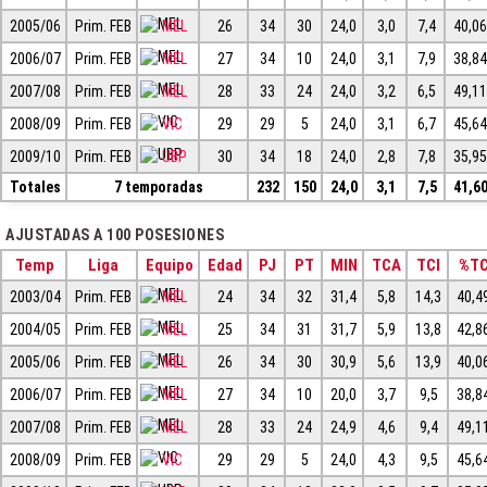
2005/06
Prim. FEB
MEL
26
34
30
24,0
3,0
7,4
40,0
2006/07
Prim. FEB
MEL
27
34
10
24,0
3,1
7,9
38,8
2007/08
Prim. FEB
MEL
28
33
24
24,0
3,2
6,5
49,1
2008/09
Prim. FEB
VIC
29
29
5
24,0
3,1
6,7
45,6
2009/10
Prim. FEB
UBP
30
34
18
24,0
2,8
7,8
35,9
Totales
7 temporadas
232
150
24,0
3,1
7,5
41,6
AJUSTADAS A 100 POSESIONES
Temp
Liga
Equipo
Edad
PJ
PT
MIN
TCA
TCI
%T
2003/04
Prim. FEB
MEL
24
34
32
31,4
5,8
14,3
40,4
2004/05
Prim. FEB
MEL
25
34
31
31,7
5,9
13,8
42,8
2005/06
Prim. FEB
MEL
26
34
30
30,9
5,6
13,9
40,0
2006/07
Prim. FEB
MEL
27
34
10
20,0
3,7
9,5
38,8
2007/08
Prim. FEB
MEL
28
33
24
24,9
4,6
9,4
49,1
2008/09
Prim. FEB
VIC
29
29
5
24,0
4,3
9,5
45,6