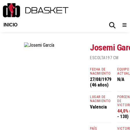
INICIO
Josemi Gar
ESCOLTA
197 CM
FECHA DE
EQUIPO
NACIMIENTO
ACTUA
27/08/1979
N/A
(46 años)
LUGAR DE
PORCE
NACIMIENTO
DE
VICTOR
Valencia
44,0%
- 130)
PAÍS
VICTOR